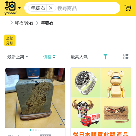
年糕石
登
印石/原石
年糕石
全部
分類
最新上架
價格
最高人氣