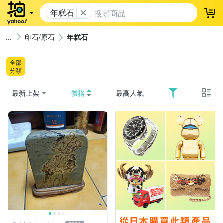
年糕石
登
印石/原石
年糕石
全部
分類
最新上架
價格
最高人氣