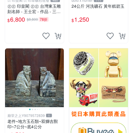
㊣ 印皇閣 ㊣ 印章礦石批發
gold x hunter
460
711
㊣㊣ 印皇閣 ㊣㊣ 台灣東玉雕
24公斤 河洗礦石 黃年糕碧玉
刻名師 - 王士宏 - 作品 - 三足
金蟾蜍 - 萬貫錢財 (師-01)
6,800
1,250
$8,800
78折
$
$
廟堂之上Y9079572839
1
老件~地方玉石類~双獅吉獸
印~7公分~底4公分