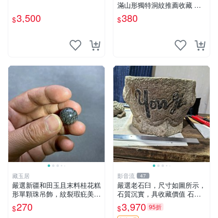
滿山形獨特洞紋推薦收藏 靈
璧石 雕刻 石頭
3,500
380
$
$
藏玉居
影音流
47
嚴選新疆和田玉且末料桂花糕
嚴選老石臼，尺寸如圖所示，
形單顆珠吊飾，紋裂瑕疪美中
石質沉實，具收藏價值 石臼
不足仍具收藏價值 16 粒裝 桂
古物 古董
270
3,970
95折
$
$
花糕 卡珠 吊飾