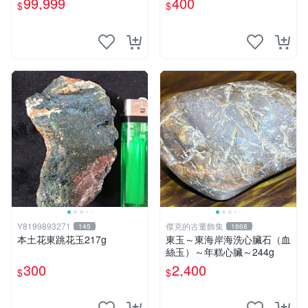
99,999
400
$
$
木瘤檯王座
Y8199893271
傑克的古董飾集
145
1668
本土花東跳花玉217g
東玉～東海岸海洗心臟石（血
絲玉）～年糕心臟～244g
300
2,400
$
$