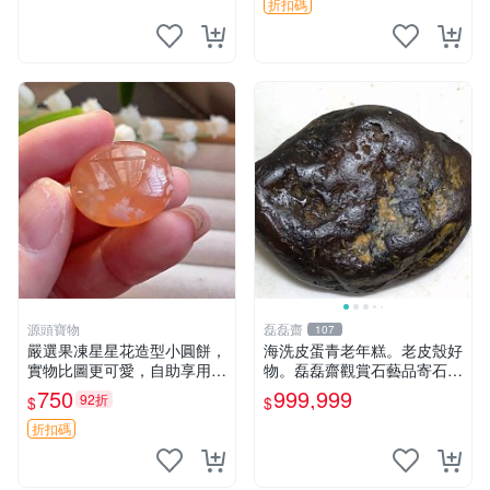
折扣碼
源頭寶物
磊磊齋
107
嚴選果凍星星花造型小圓餅，
海洗皮蛋青老年糕。老皮殼好
實物比圖更可愛，自助享用更
物。磊磊齋觀賞石藝品寄石加
方便 小圓餅 果凍 星星花
工代工雕刻研磨雨花石瑪瑙大
750
999,999
92折
$
$
灣石珠寶首飾寶石大陸石台灣
花東玉石珠寶首飾寶石珠寶首
折扣碼
飾壽山石雞血石壽山雞血石原
礦物