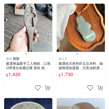
董藏
藏玉居
29
嚴選無蟲眼手工人物糕，口感
嚴選純天然和田玉且末料，細
Q彈適合收藏品嘗 面粉 糕點
膩無瑕如凝脂，完美油糕適合
人物糕
收藏與送禮。 純天然和田
1,430
1,730
$
$
玉、油糕、玉器