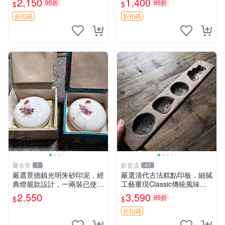
2,150
1,400
95折
95折
$
$
登科 清代 印章
折扣碼
折扣碼
聚古堂
影音流
1
47
嚴選景德鎮光明朱砂印泥，經
嚴選清代古法糕點印板，細膩
典燈籠款設計，一兩裝已使
工藝重現Classic傳統風味適
用，二盒同價。 美麗朱砂 印
合收藏老饕推薦 糕點 印板 古
2,550
3,590
95折
$
$
泥 燈籠款
董
折扣碼