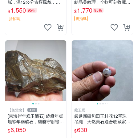
膩，深12公分古樸風貌，適
結晶美紋理，全軟可刻收藏佳
合作為盆栽或裝飾品，天然風
品 篆刻 限量版
1,550
1,770
95折
95折
$
$
化獨具韻味。 老物件 盆器 裝
飾品
折扣碼
折扣碼
【集雅舍】
藏玉居
413
[東海岸年糕玉礦石] 貔貅年糕
嚴選新疆和田玉桂花12單珠
蟾蜍年糕礦石，貔貅守財蟾蜍
吊繩，天然美石適合收藏家。
富，年糕如玉富贵來，主富貴
48元超值特惠！ 桂花 石頭 和
6,050
630
$
$
如意福壽康寧大吉!重520公克
田玉