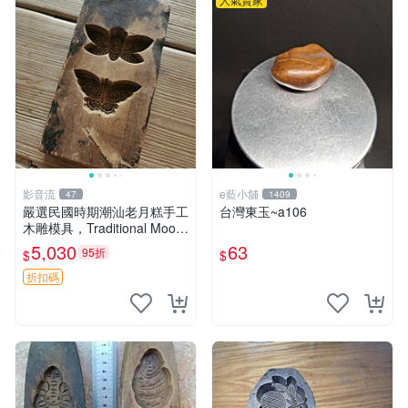
影音流
e藍小舖
47
1409
嚴選民國時期潮汕老月糕手工
台灣東玉~a106
木雕模具，Traditional Moon
Cake Stamp推薦收藏 月糕
5,030
63
95折
$
$
潮汕 磨具
折扣碼