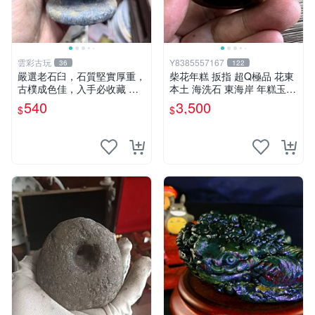
雲彩古玩
Y8385557167
36
122
嚴選老石臼，石質堅實厚重，
柴花年糕 扳指 超Q極品 花東
古樸成色佳，入手必收藏 石
本土 海洗石 東海岸 年糕玉
臼 古代 石磨
（非 和田 和闐玉 白玉 羊脂
540
3,500
$
$
總統石）