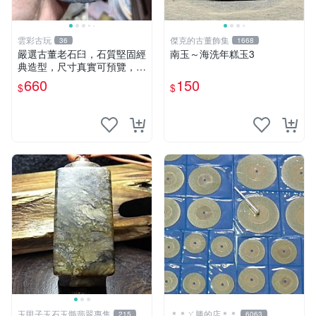
雲彩古玩
傑克的古董飾集
36
1668
嚴選古董老石臼，石質堅固經
南玉～海洗年糕玉3
典造型，尺寸真實可預覽，具
歲月風華，適合收藏與使用，
660
150
$
$
不容錯過石器好物 石臼 古蹟
玉甲子玉石玉髓翡翠專售
＊＊ㄚ勝的店＊＊
215
6063