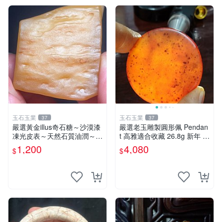
玉石玉業
玉石玉業
37
37
嚴選黃金illus奇石糖～沙漠漆
嚴選老玉雕製圓形佩 Pendan
凍光皮表～天然石質油潤～年
t 高雅適合收藏 26.8g 新年 老
久包漿～光亮滑順～適合賞
玉、雕佩、圓形
1,200
4,080
$
$
玩、珍藏、陳設～到手即送～
喜愛請私訊～Illus、把玩料、
收藏品