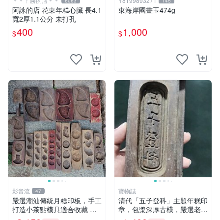
＊＊ㄚ勝的店＊＊
Y8199893271
6063
145
阿詠的店 花東年糕心臟 長4.1
東海岸國畫玉474g
寬2厚1.1公分 未打孔
400
1,000
$
$
影音流
寶物誌
47
嚴選潮汕傳統月糕印板，手工
清代「五子登科」主題年糕印
打造小茶點模具適合收藏 月
章，包漿深厚古樸，嚴選老貨
糕 潮式糕點 印模
推薦，適合收藏家珍藏 五子