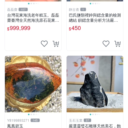
磊磊齋
静古斋
107
1
台灣花東海洗老年糕玉。磊磊
巴氏鹽類裡鈡與鍶含量的檢測
齋臺灣全天然海洗原石花東玉
總結 鋇鍶含量分析方法嚴選
東海岸台灣藍寶石東玉東海岸
巴氏化合物成分分析心得 化
999,999
450
$
$
心臟石皮蛋青老麥芽年糕黑鬼
學分析技法推薦
年糕玉血絲碧玉油質虎斑魚卵
碧玉髓秀姑玉鳳梨芋仔玉總統
石雕
Y8199893271
玉石玉業
145
37
鳳凰碧玉
嚴選靈璧石雕琢天然美石，飽