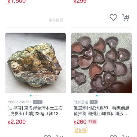
1,500
299
$
$
玉血絲碧玉油質虎斑魚卵碧玉
髓秀姑玉鳳梨芋仔玉總統石珠
寶藏首飾寶石珠寶首飾壽山石
多筆商品
Y0806266737
財財是道
209
54
[古早莊] 東海岸台灣本土玉石
嚴選潮州紅淘粿印，特惠價超
_虎皮玉(山礦)220g..綠012
值推薦 潮州紅淘粿印 圓形 淀
粉 印模 菜餚
2,200
260
77折
$
$
折扣碼