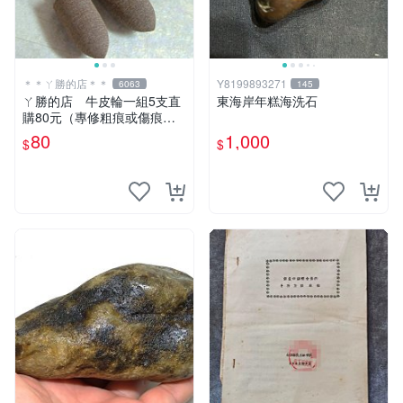
＊＊ㄚ勝的店＊＊
Y8199893271
6063
145
ㄚ勝的店 牛皮輪一組5支直
東海岸年糕海洗石
購80元（專修粗痕或傷痕）
輕鬆容易請看照片～
80
1,000
$
$