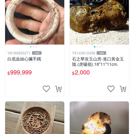
Y8199893271
Y3143612496
145
185
白底血絲心臟手鐲
石之華攻玉山房-進口黃金玉
隨.(虎嘯嶺).18*11*11cm.
999,999
2,000
$
$