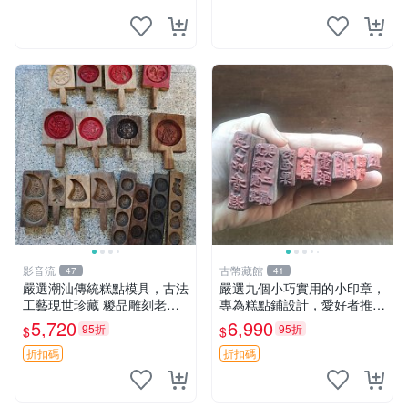
影音流
古幣藏館
47
41
嚴選潮汕傳統糕點模具，古法
嚴選九個小巧實用的小印章，
工藝現世珍藏 糉品雕刻老印
專為糕點鋪設計，愛好者推薦
模 粵式粿品雕刻模具 老師傅
收藏 印章 小工具 糕點店具
5,720
6,990
95折
95折
$
$
工藝實物嚮導版 潮州文化伴
手禮 潮汕地區專用粿品雕花
折扣碼
折扣碼
印板 古早手工技術呈