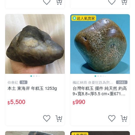
超人氣賣家
你會紅
楓紅林雨 炎夏狂跌為您消
58
3583
暑中！
本土 東海岸 年糕玉 1253g
台灣年糕玉 擺件 純天然 約高
9×寬8.8×厚5.5 cm×重671g
【楓紅林雨】
5,500
990
$
$
人氣賣家