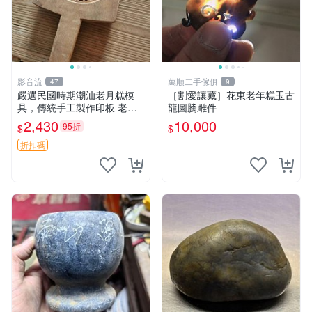
影音流
萬順二手傢俱
47
9
嚴選民國時期潮汕老月糕模
［割愛讓藏］花東老年糕玉古
具，傳統手工製作印板 老月
龍圖騰雕件
糕模具 潮汕文化 古董印板
2,430
10,000
95折
$
$
折扣碼