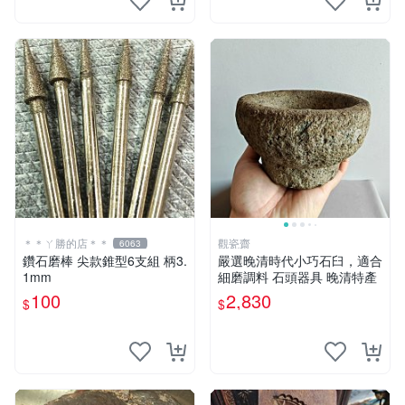
＊＊ㄚ勝的店＊＊
觀瓷齋
6063
鑽石磨棒 尖款錐型6支組 柄3.
嚴選晚清時代小巧石臼，適合
1mm
細磨調料 石頭器具 晚清特產
100
2,830
$
$