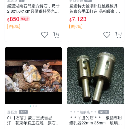
源古堂
財財是道
2
54
嚴選湖南石門産方解石，尺寸
嚴選特大號潮州紅桃粿模具
2.8x1.6x1cm具備獨特熒光效
黃泰合手工打造 品相優良 潮
果，適合收藏與鑑賞 方解石
州紅桃粿模具 大號 特殊工藝
850
7,123
93折
$
$
熒光 收藏
黃泰合 特大號潮州紅桃粿模
具 黃泰合推薦品相佳 特大尺
折扣碼
折扣碼
寸潮州紅桃粿模
磊磊齋
＊＊ㄚ勝的店＊＊
107
6063
01【石翁】蒙古王成吉思
＊＊ㄚ勝的店＊＊ 板指專用
汗 花東年糕玉石雕 原石隨
鑽孔器22mm 35mm 玻璃玉
型手工巧雕 3000ｇ 原
石等硬物使用～