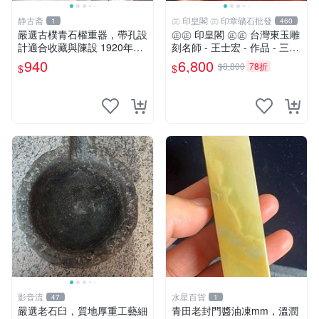
静古斋
㊣ 印皇閣 ㊣ 印章礦石批發
1
460
嚴選古樸青石權重器，帶孔設
㊣㊣ 印皇閣 ㊣㊣ 台灣東玉雕
計適合收藏與陳設 1920年代
刻名師 - 王士宏 - 作品 - 三足
古董 材質石器
金蟾蜍 - 萬貫錢財 (師-01)
940
6,800
$8,800
78折
$
$
影音流
水星百貨
47
1
嚴選老石臼，質地厚重工藝細
青田老封門醬油凍mm，溫潤