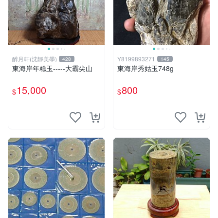
醉月軒(沈靜美學)
Y8199893271
428
145
東海岸年糕玉-----大霸尖山
東海岸秀姑玉748g
15,000
800
$
$