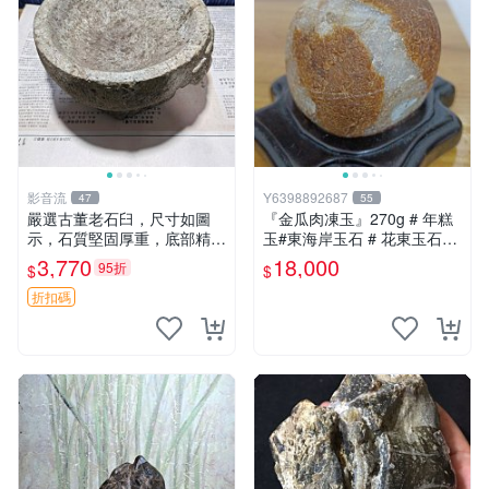
影音流
Y6398892687
47
55
嚴選古董老石臼，尺寸如圖
『金瓜肉凍玉』270g # 年糕
示，石質堅固厚重，底部精雕
玉#東海岸玉石 # 花東玉石#
花紋，錘頭完好無損。適合收
總統石#台灣藍寶
3,770
18,000
95折
$
$
藏或實用。 石臼 收藏 錘頭
折扣碼