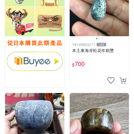
Y8199893271
145
本土東海岸松花年糕墜
700
$