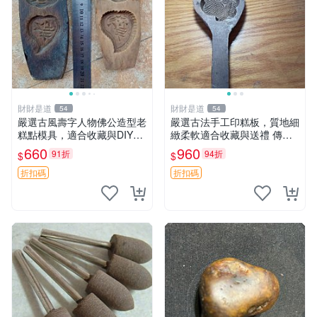
財財是道
財財是道
54
54
嚴選古風壽字人物佛公造型老
嚴選古法手工印糕板，質地細
糕點模具，適合收藏與DIY創
緻柔軟適合收藏與送禮 傳統
作 餐桌用品 壽宴喜慶
手工印糕模具 精致耐用 難得
660
960
91折
94折
$
$
好物 板模 印糕 模具
折扣碼
折扣碼