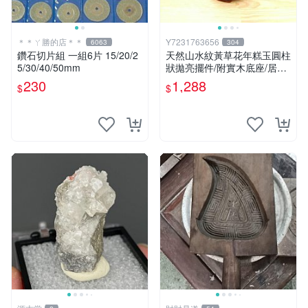
＊＊ㄚ勝的店＊＊
Y7231763656
6063
304
鑽石切片組 一組6片 15/20/2
天然山水紋黃草花年糕玉圓柱
5/30/40/50mm
狀拋亮擺件/附實木底座/居家
藝術擺件超好看，珍藏品出
230
1,288
$
$
清，重約1490公克