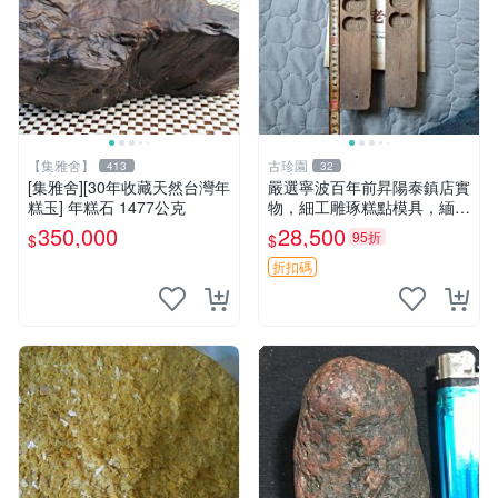
【集雅舍】
古珍園
413
32
[集雅舍][30年收藏天然台灣年
嚴選寧波百年前昇陽泰鎮店實
糕玉] 年糕石 1477公克
物，細工雕琢糕點模具，緬懷
傳統狀糕、綠豆糕、桂花糕製
350,000
28,500
95折
$
$
作，品味Classic糕點文化收
藏珍品 印糕板 寧式糕點 模具
折扣碼