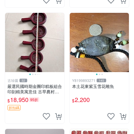
古珍園
Y8199893271
32
145
嚴選民國時期金團印糕板組合
本土花東紫玉雪花雕魚
印刻精美寓意佳 古早農村文
化遺珍 印糕板 民國 金團印
18,950
2,200
95折
$
$
精工細作
折扣碼