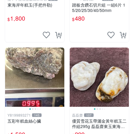
東海岸年糕玉(手把件勒)
踏板含鑽石切片組 一組6片 1
5/20/25/30/40/50mm
1,800
480
$
$
Y8199893271
磊磊齋
145
107
五彩年糕血絲心臟
優質雪花玉帶灑金黃年糕玉二
件組295g 磊磊齋東玉東海岸
心臟石皮蛋青老麥芽黑鬼年糕