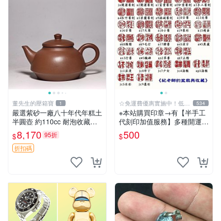
董先生的壓箱寶
☆免運費優惠實施中！低於
1
534
批發價
嚴選紫砂一廠八十年代年糕土
※本站購買印章→有【半手工
半圓壺 約110cc 耐泡收藏佳
代刻印加值服務】多種開運招
品 實用小器 年糕土 半圓壺
財字體可選擇《紀老師玉石
8,170
500
95折
$
$
紅泥
坊》人一生使用、擁有玉質印
章…絕對是不一樣的! ※天然
折扣碼
正能量→開運聚氣、招財、避
邪…