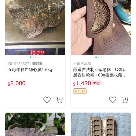
Y8199893271
水曜日本舖
145
五彩年糕血絲心臟1.6kg
嚴選古法制icap老糕，Q彈口
感香甜軟糯 160g推薦收藏伴
手禮 米糕 老糕 贈品
2,000
1,420
95折
$
$
折扣碼