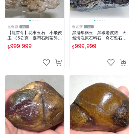
磊磊齋
磊磊齋
107
107
【龍首骨】花東玉石 小飛俠
黑鬼年糕玉 黑碳老皮殼 天
玉 135公克 臺灣石雕茶盤石
然海洗原石料石 奇石雅石觀
雕龜甲石雕太極石太極玉太極
賞石圖案石畫面石人物石山形
999,999
999,999
$
$
禪太極台灣藍寶石總統石老撾
型石風景觀石印石臺台灣花東
石田黃金瓜石
玉石珠寶首飾寶石