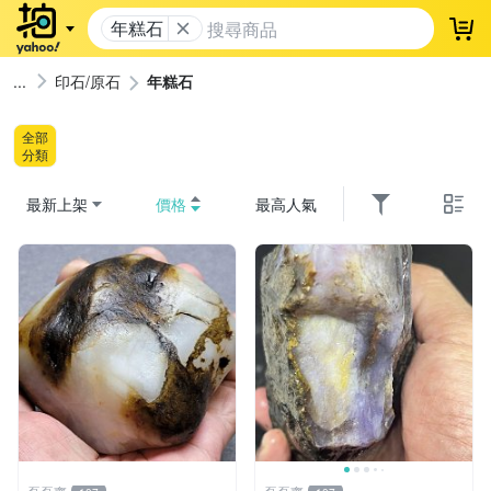
年糕石
登
印石/原石
年糕石
全部
分類
最新上架
價格
最高人氣