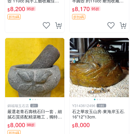
壺 110cc 純手工藝收藏佳品
半圓壺 約110cc 耐泡收藏佳
小品實用 泥料珍稀 壺藝典藏
品 實用小器 年糕土 半圓壺
8,200
8,170
95折
95折
$
$
年糕土 売場專輯 半圓壺 泥料
紅泥
特質
折扣碼
折扣碼
錦福瑞玉石店
Y3143612496
21
185
嚴選老青石壽桃石臼一套，細
石之華攻玉山房-東海岸玉石.
膩石質搭配精湛雕工，獨特造
16*12*13cm.
型與厚重質感，適合收藏与使
8,000
8,000
98折
$
$
用。壽桃 石臼 古法制qus
折扣碼