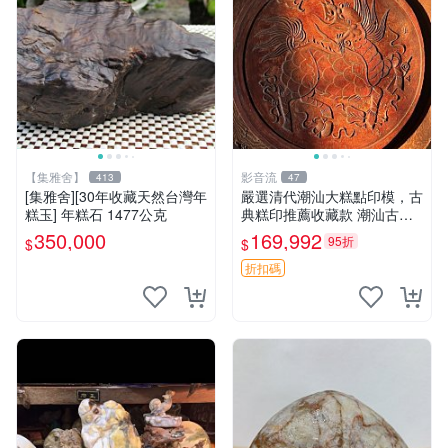
【集雅舍】
影音流
413
47
[集雅舍][30年收藏天然台灣年
嚴選清代潮汕大糕點印模，古
糕玉] 年糕石 1477公克
典糕印推薦收藏款 潮汕古法
糕印 清代手工 精品糕模 傳統
350,000
169,992
95折
$
$
糕點模具
折扣碼