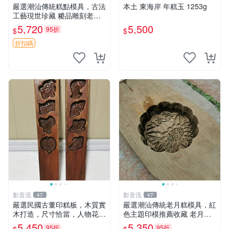
嚴選潮汕傳統糕點模具，古法
本土 東海岸 年糕玉 1253g
工藝現世珍藏 糉品雕刻老印
模 粵式粿品雕刻模具 老師傅
5,720
5,500
95折
$
$
工藝實物嚮導版 潮州文化伴
手禮 潮汕地區專用粿品雕花
折扣碼
印板 古早手工技術呈
影音流
影音流
47
47
嚴選民國古董印糕板，木質實
嚴選潮汕傳統老月糕模具，紅
木打造，尺寸恰當，人物花型
色主題印模推薦收藏 老月糕
雕工精湛，擺設收藏皆宜 精
潮汕 糕點模具
5,450
5,350
95折
95折