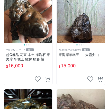
Y8385557167
醉月軒(沈靜美學)
122
428
超Q極品 花東 本土 海洗石 東
東海岸年糕玉-----大霸尖山
海岸 年糕玉 貔貅 辟邪 招財
（非 和田 和闐玉 白玉 羊脂
16,000
15,000
$
$
總統石）