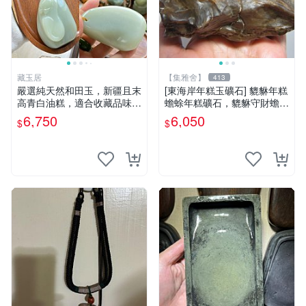
藏玉居
【集雅舍】
413
嚴選純天然和田玉，新疆且末
[東海岸年糕玉礦石] 貔貅年糕
高青白油糕，適合收藏品味珍
蟾蜍年糕礦石，貔貅守財蟾蜍
品 白玉 玉器 油糕
富，年糕如玉富贵來，主富貴
6,750
6,050
$
$
如意福壽康寧大吉!重520公克