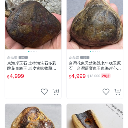
磊磊齋
磊磊齋
107
107
東海岸玉石 土挖海洗石多彩
台灣花東天然海洗老年糕玉原
跳花血絲玉 老皮古味收藏品
石 台灣藍寶東玉東海岸心臟
重量：4 0 5公克
石黑年糕玉血絲血絲玉髓秀姑
4,999
4,999
$18,000
28折
$
$
玉鳳梨芋仔玉石雕茶盤石雕龜
甲石頭玉石總統石