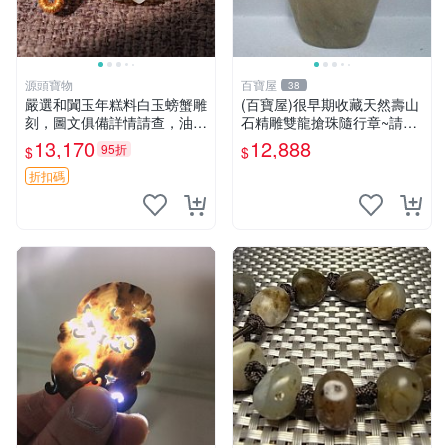
源頭寶物
百寶屋
38
嚴選和闐玉年糕料白玉螃蟹雕
(百寶屋)很早期收藏天然壽山
刻，圖文俱備詳情請查，油糯
石精雕雙龍搶珠隨行章~請詳
細白令人愛不釋手，蘿卜白菜
見照片~特賣價僅給第一標
13,170
12,888
95折
$
$
典故孤品，附證書發貨保真，
適合收藏與送禮 蘿卜 白玉 蟹
折扣碼