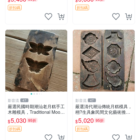
$
$
美 印糕 板型
折扣碼
折扣碼
影音流
影音流
47
47
嚴選民國時期潮汕老月糕手工
嚴選清代潮汕傳統月糕模具，
木雕模具，Traditional Moon
栩?生具象民間文化藝術推薦
Cake Stamp推薦收藏 月糕
月糕 潮汕 糕點模具
5,030
5,020
95折
95折
$
$
潮汕 磨具
折扣碼
折扣碼