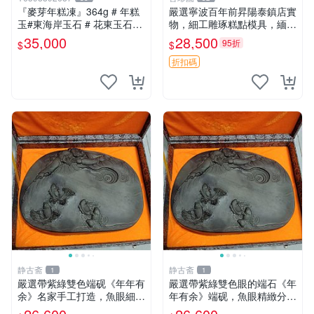
『麥芽年糕凍』364g # 年糕
嚴選寧波百年前昇陽泰鎮店實
玉#東海岸玉石 # 花東玉石#
物，細工雕琢糕點模具，緬懷
總統石#台灣藍寶
傳統狀糕、綠豆糕、桂花糕製
35,000
28,500
95折
$
$
作，品味Classic糕點文化收
藏珍品 印糕板 寧式糕點 模具
折扣碼
静古斋
静古斋
1
1
嚴選帶紫綠雙色端砚《年年有
嚴選帶紫綠雙色眼的端石《年
余》名家手工打造，魚眼細膩
年有余》端砚，魚眼精緻分
透亮，氣勢非凡適合收藏 端
明，名家工藝展現大气風華