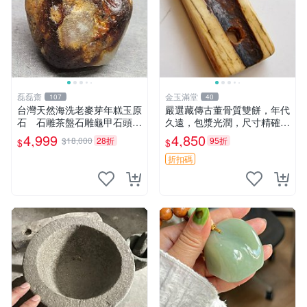
磊磊齋
金玉滿堂
107
40
台灣天然海洗老麥芽年糕玉原
嚴選藏傳古董骨質雙餅，年代
石 石雕茶盤石雕龜甲石頭臺
久遠，包漿光潤，尺寸精確，
灣藍寶東玉東海岸心臟石黑年
適合收藏 5.95x3.1cm 骨質
4,999
4,850
$18,000
28折
95折
$
$
糕玉血絲血絲玉髓秀姑玉鳳梨
古董 雙餅
芋仔玉玉石總統石
折扣碼