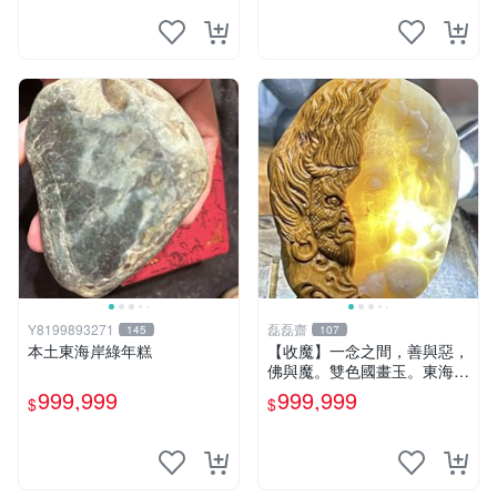
Y8199893271
磊磊齋
145
107
本土東海岸綠年糕
【收魔】一念之間，善與惡，
佛與魔。雙色國畫玉。東海岸
玉石稀美品臺灣花蓮春日產
999,999
999,999
$
$
台灣藍寶石花東玉石總統石金
瓜石西瓜石玫瑰石