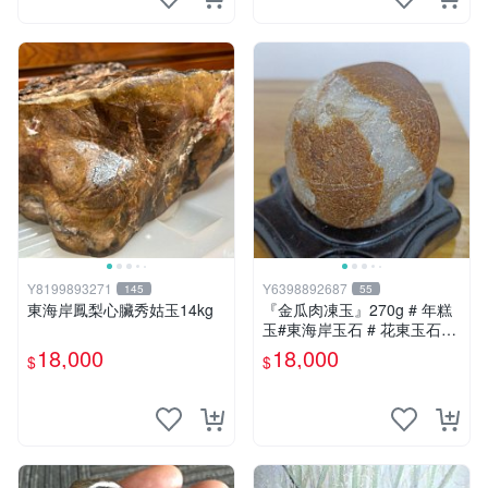
Y8199893271
Y6398892687
145
55
東海岸鳳梨心臟秀姑玉14kg
『金瓜肉凍玉』270g # 年糕
玉#東海岸玉石 # 花東玉石#
總統石#台灣藍寶
18,000
18,000
$
$