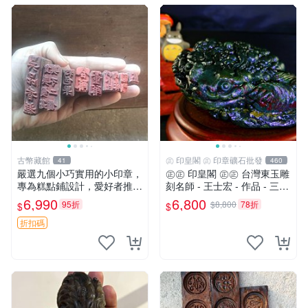
古幣藏館
㊣ 印皇閣 ㊣ 印章礦石批發
41
460
嚴選九個小巧實用的小印章，
㊣㊣ 印皇閣 ㊣㊣ 台灣東玉雕
專為糕點鋪設計，愛好者推薦
刻名師 - 王士宏 - 作品 - 三足
收藏 印章 小工具 糕點店具
金蟾蜍 - 萬貫錢財 (師-01)
6,990
6,800
95折
$8,800
78折
$
$
折扣碼