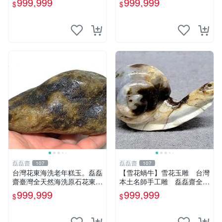
999,999
999,999
$
$
藍寶石花東玉石總統石老撾石
養護盤珠東玉東海岸心臟石黑
田黃金瓜石太湖石
玉髓鳳梨芋仔玉
磊磊齋
磊磊齋
107
107
台灣花東海洗老年糕玉。磊磊
【雪花蝸牛】雪花玉雕 台灣
齋臺灣全天然海洗原石花東玉
本土名師手工雕 磊磊齋全天
東海岸台灣藍寶石東玉東海岸
然奇石雅石觀賞石圖案石畫面
999,999
999,999
$
$
心臟石皮蛋青老麥芽年糕黑鬼
石人物石山形型石風景觀石印
年糕玉血絲碧玉油質虎斑魚卵
章石戈壁石太極
碧玉髓秀姑玉鳳梨芋仔玉總統