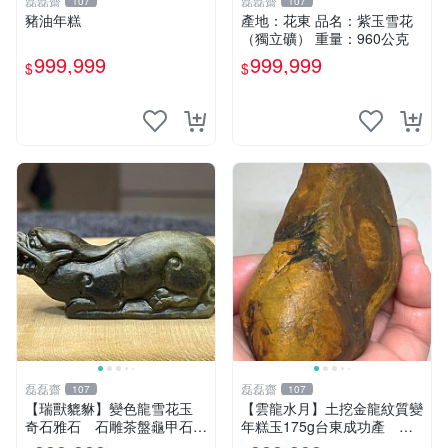
磊磊齋
磊磊齋
107
107
豬油年糕
產地：花東 品名：紫玉雪花
（獨立礦） 重量：960公克
999,999
999,999
$
$
磊磊齋
磊磊齋
107
107
【瑞獸貔貅】變色龍雪花玉
【雲龍水月】土挖金龍紋質變
奇石雅石 石雕茶盤龜甲石雕
年糕玉175g台東成功產 磊
太極石太極玉太極禪太極台灣
磊齋寄石代客製石雕研磨拋光