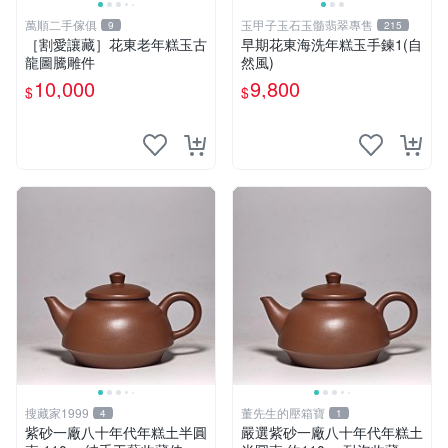
萬順二手傢俱
玉甲子玉石玉髓翡翠專售
9
215
［割愛讓藏］花東老年糕玉古
早期花東海洗年糕玉手鍊1(自
龍圖騰雕件
然風)
10,000
9,800
$
$
搜藏家1999
董先生的壓箱寶
4
1
紫砂一廠八十年代年糕土半圓
嚴選紫砂一廠八十年代年糕土