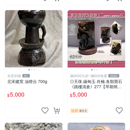
光音到留
滿3000九折~滿500免運
61
2225
北宋建窯 油燈台 700g
◎天珠.緬甸玉.肖楠.各類寶石
《跳樓清倉》277【早期簡易
創作.都蘭天然年糕玉﹝粿仔
5,000
5,000
$
$
料﹞〝纏綿〞】
競標
剩5天