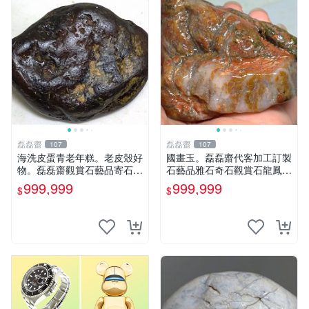
磊磊齋
磊磊齋
107
107
海洗皮蛋青老年糕。老皮殼好
國畫玉。磊磊齋代客加工訂製
物。磊磊齋觀賞石藝品寄石加
石藝品雅石奇石觀賞石龍鳳紋
工代工雕刻研磨雨花石瑪瑙大
虎皮碧玉石雕茶盤石雕龜甲石
999,999
999,999
$
$
灣石珠寶首飾寶石大陸石台灣
雕賭石台灣招財臺灣藍寶石花
花東玉石珠寶首飾寶石珠寶首
東玉石總統老挝石油質虎斑魚
飾壽山石雞血石壽山雞血石原
卵碧玉秀姑玉鳳梨芋仔玉總統
礦物
石頭