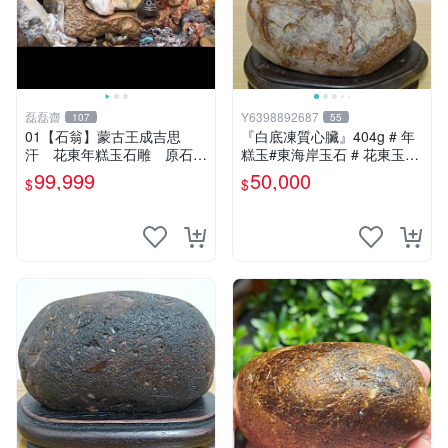
磊磊齋
Y6398892687
107
55
01【石翁】蒙古王成吉思
『白底凍質心臟』404g # 年
汗 花東年糕玉石雕 原石隨
糕玉#東海岸玉石 # 花東玉石
型手工巧雕 3000ｇ 原
#總統石#台灣藍寶
99,999
50,000
$
$
木瘤檯王座