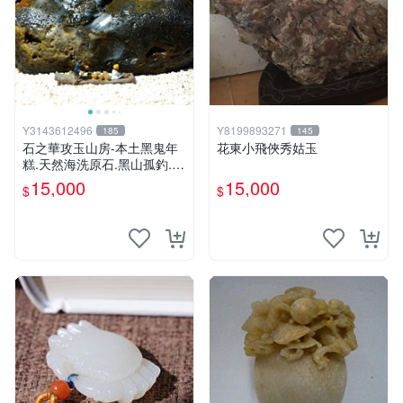
Y3143612496
Y8199893271
185
145
石之華攻玉山房-本土黑鬼年
花東小飛俠秀姑玉
糕.天然海洗原石.黑山孤釣.1
6.5*9*9cm.
15,000
15,000
$
$