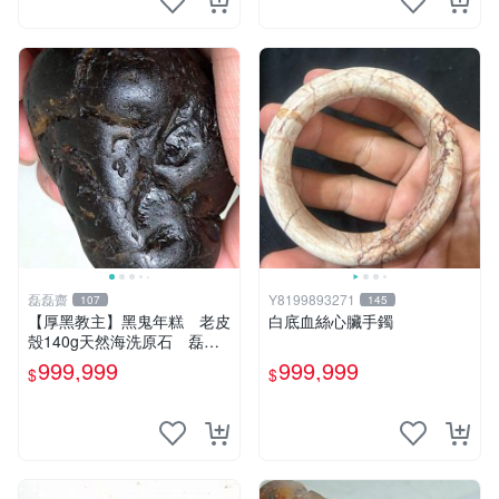
石雕
磊磊齋
Y8199893271
107
145
【厚黑教主】黑鬼年糕 老皮
白底血絲心臟手鐲
殼140g天然海洗原石 磊磊
齋臺灣花東玉東海岸台灣藍寶
999,999
999,999
$
$
石東玉心臟石皮蛋青老麥芽魚
卵碧玉髓李宗吾