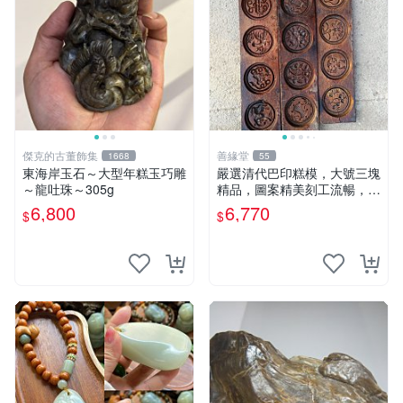
傑克的古董飾集
善緣堂
1668
55
東海岸玉石～大型年糕玉巧雕
嚴選清代巴印糕模，大號三塊
～龍吐珠～305g
精品，圖案精美刻工流暢，小
裂蟲蛀瑕疵如實見圖，真誠奉
6,800
6,770
$
$
送愛好收藏家。清代 糕模 巴
印紋章