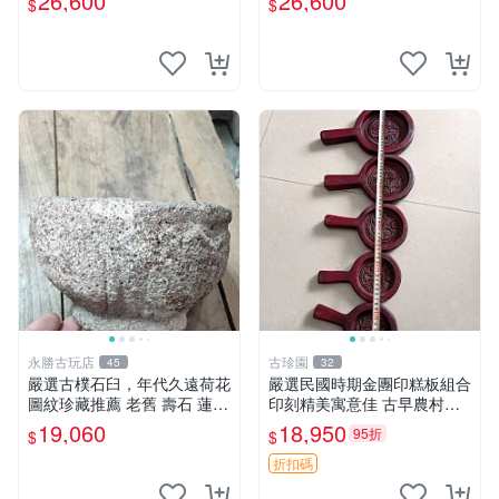
26,600
26,600
$
$
砚 石頭 鱼紋
號石 端石砚
永勝古玩店
古珍園
45
32
嚴選古樸石臼，年代久遠荷花
嚴選民國時期金團印糕板組合
圖紋珍藏推薦 老舊 壽石 蓮花
印刻精美寓意佳 古早農村文
石臼 古物
化遺珍 印糕板 民國 金團印
19,060
18,950
95折
$
$
精工細作
折扣碼