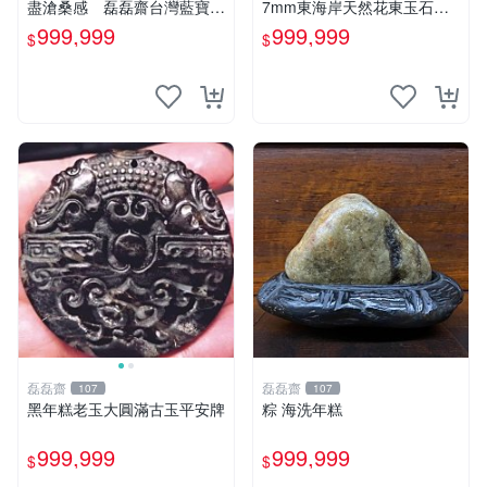
盡滄桑感 磊磊齋台灣藍寶石
7mm東海岸天然花東玉石台
東玉東海岸心臟石黑年糕玉髓
灣本土玉石寶石。磊磊齋奇石
999,999
999,999
$
$
秀姑玉鳳梨芋仔玉總統石雕石
雅石
茶盤石雕龜甲石
磊磊齋
磊磊齋
107
107
黑年糕老玉大圓滿古玉平安牌
粽 海洗年糕
999,999
999,999
$
$