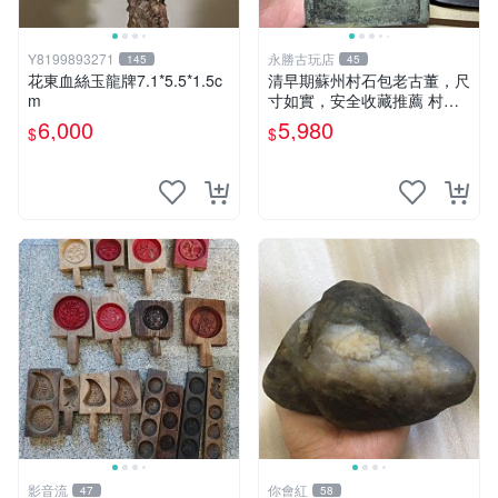
Y8199893271
永勝古玩店
145
45
花東血絲玉龍牌7.1*5.5*1.5c
清早期蘇州村石包老古董，尺
m
寸如實，安全收藏推薦 村石
古董 石頭
6,000
5,980
$
$
影音流
你會紅
47
58