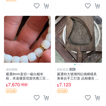
源頭寶物
財財是道
54
嚴選8mm直切一級白糯米
嚴選特大號潮州紅桃粿模具
粽，米達優質現貨供應三百條
黃泰合手工打造 品相優良 潮
細滅油滑口感極佳 所見即所
州紅桃粿模具 大號 特殊工藝
7,670
7,123
95折
$
$
得 單批可議 糯米粽 白粽 起
黃泰合 特大號潮州紅桃粿模
義
具 黃泰合推薦品相佳 特大尺
折扣碼
折扣碼
寸潮州紅桃粿模