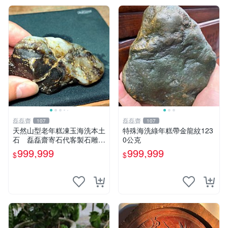
磊磊齋
磊磊齋
107
107
天然山型老年糕凍玉海洗本土
特殊海洗綠年糕帶金龍紋123
石 磊磊齋寄石代客製石雕切
0公克
割研磨拋光養護盤珠台灣藍寶
999,999
999,999
$
$
東玉東海岸心臟石黑年糕玉髓
秀姑玉鳳梨芋仔玉