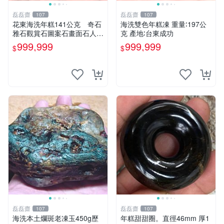
磊磊齋
磊磊齋
107
107
花東海洗年糕141公克 奇石
海洗雙色年糕凍 重量∶197公
雅石觀賞石圖案石畫面石人物
克 產地∶台東成功
石原礦石石風景觀石印章石印
999,999
999,999
$
$
石戈壁石戈壁玉石雨花石瑪瑙
大灣石珠寶石雕
磊磊齋
磊磊齋
107
107
海洗本土爛斑老凍玉450g歷
年糕甜甜圈。直徑46mm 厚1