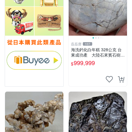
磊磊齋
107
海洗鈣化白年糕 328公克 台
東成功產 大陸石來賓石樹化
玉硅化木化石古骨董古文玩中
999,999
$
國台灣招財風水命理藝術收藏
品石雕龜甲石