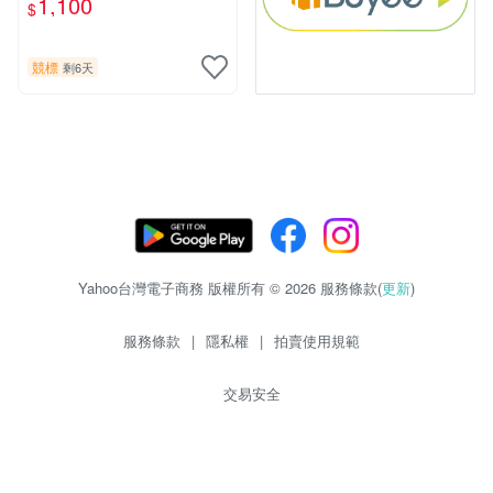
1,100
$
396
競標
剩6天
Yahoo台灣電子商務 版權所有 © 2026 服務條款(
更新
)
服務條款
|
隱私權
|
拍賣使用規範
交易安全