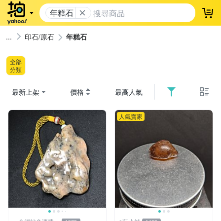
年糕石
登
印石/原石
年糕石
全部
分類
最新上架
價格
最高人氣
人氣賣家