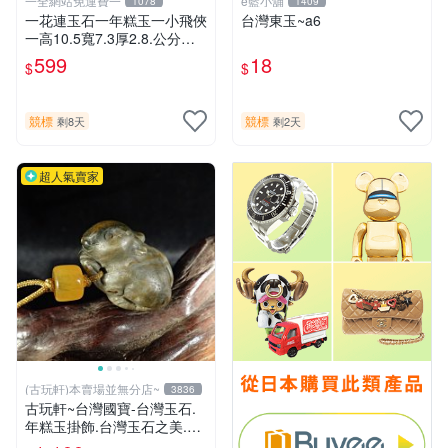
一全網站免運費一
e藍小舖
1078
1409
一花連玉石一年糕玉一小飛俠
台灣東玉~a6
一高10.5寬7.3厚2.8.公分重1
37公克.
599
18
$
$
競標
競標
剩8天
剩2天
超人氣賣家
(古玩軒)本賣場並無分店~
3836
古玩軒~台灣國寶-台灣玉石.
年糕玉掛飾.台灣玉石之美.小
擺件.年糕玉.天然年糕玉DEF