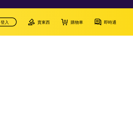
登入
賣東西
購物車
即時通