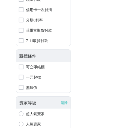
信用卡一次付清
分期0利率
萊爾富取貨付款
7-11取貨付款
競標條件
可立即結標
一元起標
無底價
賣家等級
清除
超人氣賣家
人氣賣家