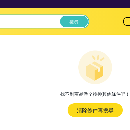
搜尋
找不到商品嗎？換換其他條件吧！
清除條件再搜尋