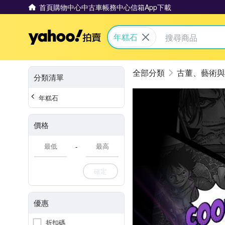
首頁
購物中心
中古車
帳務中心
信箱
App下載
Yahoo拍賣
年糕石
古董、藝術與
分類清單
年糕石
價格
-
確定
優惠
折扣碼