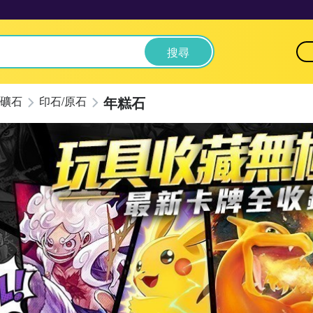
搜尋
年糕石
礦石
印石/原石