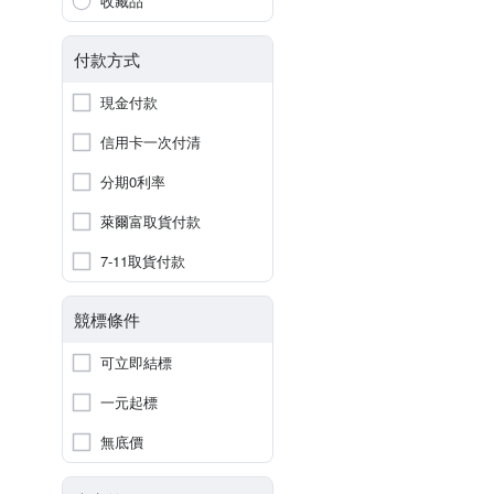
收藏品
付款方式
現金付款
信用卡一次付清
分期0利率
萊爾富取貨付款
7-11取貨付款
競標條件
可立即結標
一元起標
無底價