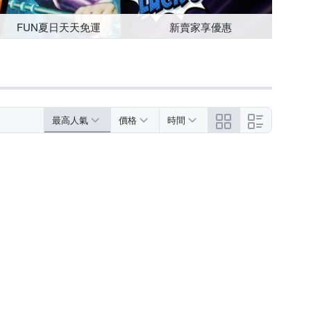
FUN夏日天天免運
新賣家享優惠
最高人氣
價格
時間