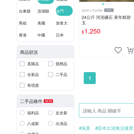
gold x hunter
台東縣
澎湖縣
金門
711
24公斤 河洗礦石 黃年糕碧
玉
馬祖
美國
加拿大
1,250
$
香港
中國
日本
商品狀況
直購品
競標品
全新品
二手品
1
有現貨
二手品條件
NEW
福利品
近全新
八成新
出清品
#保真
#賠本出清無法接