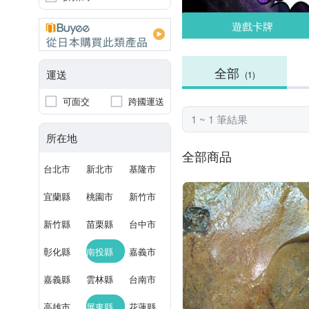
遊戲卡牌
全部
運送
(1)
可面交
跨國運送
1 ~ 1 筆結果
所在地
全部商品
台北市
新北市
基隆市
宜蘭縣
桃園市
新竹市
新竹縣
苗栗縣
台中市
彰化縣
南投縣
嘉義市
嘉義縣
雲林縣
台南市
高雄市
屏東縣
花蓮縣