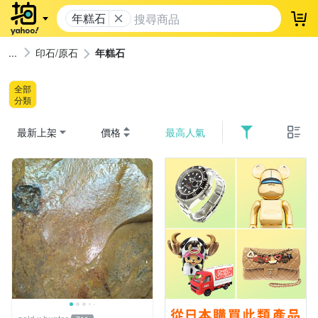
年糕石
登
印石/原石
年糕石
全部
分類
最新上架
價格
最高人氣