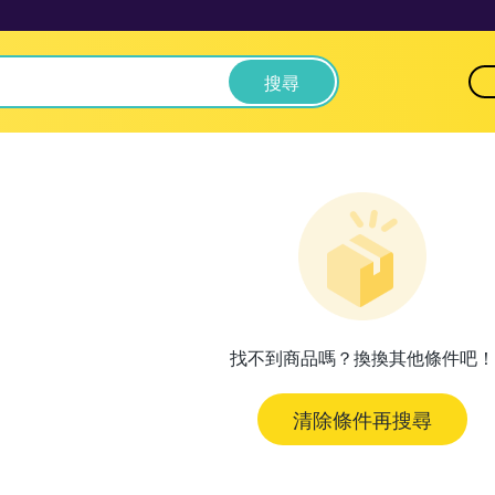
搜尋
找不到商品嗎？換換其他條件吧！
清除條件再搜尋