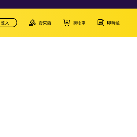
登入
賣東西
購物車
即時通