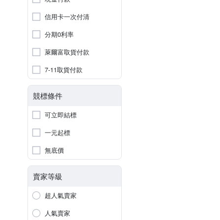
信用卡一次付清
分期0利率
萊爾富取貨付款
7-11取貨付款
競標條件
可立即結標
一元起標
無底價
賣家等級
超人氣賣家
人氣賣家