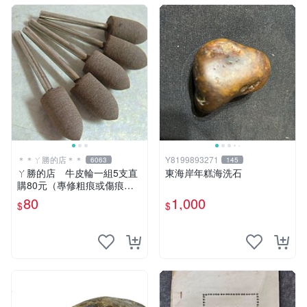
＊＊ㄚ勝的店＊＊
Y8199893271
6063
145
ㄚ勝的店 牛皮輪一組5支直
東海岸年糕海洗石
購80元（專修粗痕或傷痕）
輕鬆容易請看照片～
80
1,000
$
$