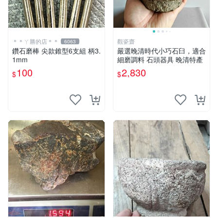
＊＊ㄚ勝的店＊＊
觀瓷齋
6063
鑽石磨棒 尖款錐型6支組 柄3.
嚴選晚清時代小巧石臼，適合
1mm
細磨調料 石頭器具 晚清特產
100
2,830
$
$