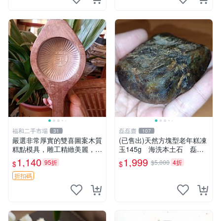
石頭
福和二手市場
磊磊齋
31
107
嚴選非常厚實的雙喜圖案木質
(已售出)天然方塊型老年糕凍
糕點模具，雕工精緻美麗，呈
玉145g 海洗本土石 磊磊
現自然包漿風味。適合收藏與
齋寄石代客製石雕研磨拋光藍
1,140
1,999
95折
$5,000
4折
$
$
禮贈，建議入手。 雙喜 圖案
寶東玉東海岸心臟石黑年糕玉
糕餅模具
髓秀姑玉鳳梨芋仔玉
折扣碼