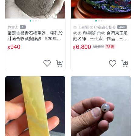
静古斋
㊣ 印皇閣 ㊣ 印章礦石批發
1
460
嚴選古樸青石權重器，帶孔設
㊣㊣ 印皇閣 ㊣㊣ 台灣東玉雕
計適合收藏與陳設 1920年代
刻名師 - 王士宏 - 作品 - 三足
古董 材質石器
金蟾蜍 - 萬貫錢財 (師-01)
940
6,800
$8,800
78折
$
$