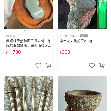
藏玉居
Y8199893271
145
嚴選純天然和田玉且末料，細
本土花東跳花玉217g
膩無瑕如凝脂，完美油糕適合
收藏與送禮。 純天然和田
1,730
300
$
$
玉、油糕、玉器