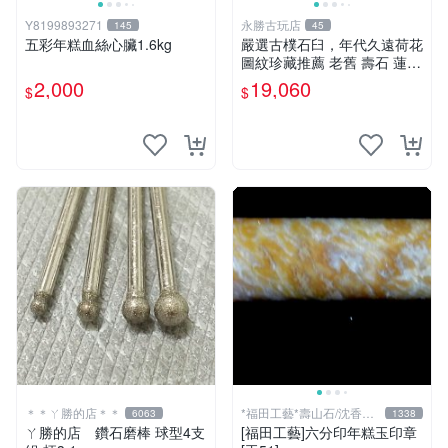
Y8199893271
永勝古玩店
145
45
五彩年糕血絲心臟1.6kg
嚴選古樸石臼，年代久遠荷花
圖紋珍藏推薦 老舊 壽石 蓮花
石臼 古物
2,000
19,060
$
$
＊＊ㄚ勝的店＊＊
*福田工藝*壽山石/沈香檀
6063
1338
香
ㄚ勝的店 鑽石磨棒 球型4支
[福田工藝]六分印年糕玉印章