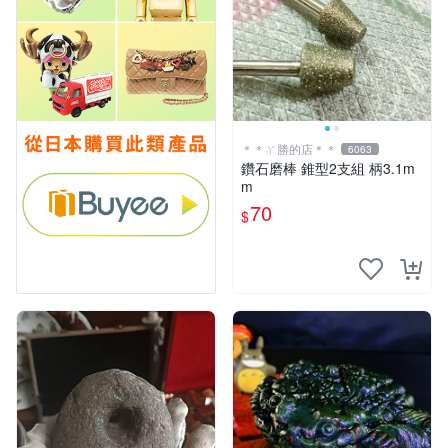
＊＊ㄚ勝的店＊＊
6063
鑽石磨棒 錐型2支組 柄3.1m
m
70
$