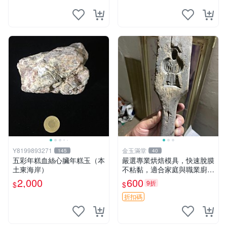
Y8199893271
金玉滿堂
145
40
五彩年糕血絲心臟年糕玉（本
嚴選專業烘焙模具，快速脫膜
土東海岸）
不粘黏，適合家庭與職業廚師
使用 西點製作好助手，輕鬆
2,000
600
9折
$
$
烘出具質感甜點 304不銹鋼材
質，長久耐用易清洗 西點 印
折扣碼
模 模具