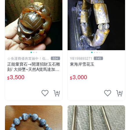
☆免運費優惠實施中！低於
Y8199893271
534
145
批發價
正能量寶石→開運招財玉石雕
東海岸雪花玉
刻/ 大掛墜~天然A貨馬達加斯
加金橘紅玉髓{福祿雙至}MAZ
3,500
3,000
$
$
22【紀老師玉石坊】冰透光
亮潤澤…