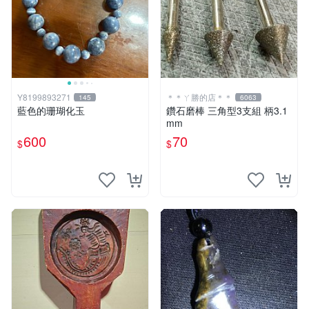
Y8199893271
＊＊ㄚ勝的店＊＊
145
6063
藍色的珊瑚化玉
鑽石磨棒 三角型3支組 柄3.1
mm
600
70
$
$