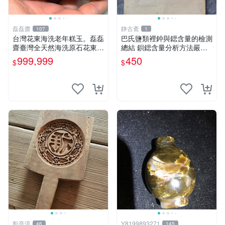
磊磊齋
静古斋
107
1
台灣花東海洗老年糕玉。磊磊
巴氏鹽類裡鈡與鍶含量的檢測
齋臺灣全天然海洗原石花東玉
總結 鋇鍶含量分析方法嚴選
東海岸台灣藍寶石東玉東海岸
巴氏化合物成分分析心得 化
999,999
450
$
$
心臟石皮蛋青老麥芽年糕黑鬼
學分析技法推薦
年糕玉血絲碧玉油質虎斑魚卵
碧玉髓秀姑玉鳳梨芋仔玉總統
石雕
影音流
Y8199893271
46
145