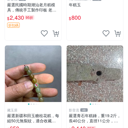
嚴選民國時期潮汕老月糕模
年糕玉
具，傳統手工製作印板 老月
糕模具 潮汕文化 古董印板
2,430
800
95折
$
$
折扣碼
藏玉居
影音流
46
嚴選新疆和田玉糖桂花糕，每
嚴選青石年糕錘，重19.2斤，
組50元無裂紋，適合收藏與
長40公分，直徑11公分，石
送禮 糖桂花糕 和田玉 精品
質精良，做工扎實，自然風味