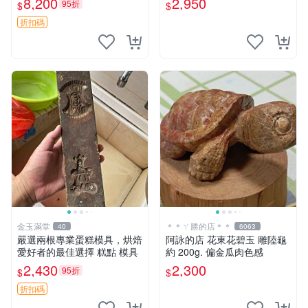
8,200
2,950
95折
$
$
年糕土 売場專輯 半圓壺 泥料
特質
折扣碼
金玉滿堂
＊＊ㄚ勝的店＊＊
40
6063
嚴選兩根專業蛋糕模具，烘焙
阿詠的店 花東花碧玉 雕陸龜
愛好者的最佳選擇 糕點 模具
約 200g. 偏金瓜肉色感
2,430
2,300
95折
$
$
折扣碼