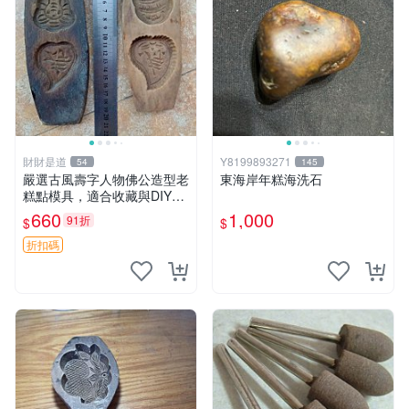
財財是道
Y8199893271
54
145
嚴選古風壽字人物佛公造型老
東海岸年糕海洗石
糕點模具，適合收藏與DIY創
作 餐桌用品 壽宴喜慶
660
1,000
91折
$
$
折扣碼