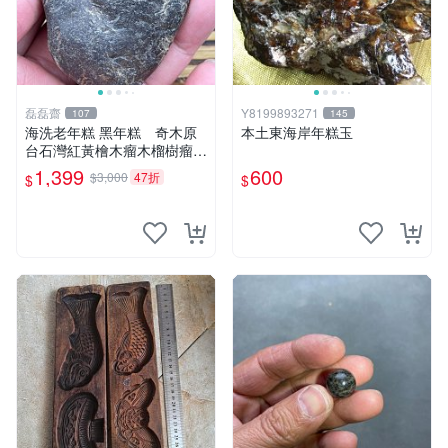
磊磊齋
Y8199893271
107
145
海洗老年糕 黑年糕 奇木原
本土東海岸年糕玉
台石灣紅黃檜木瘤木榴樹瘤樹
榴木雕滿釘閃花瘤沉水釘仔花
1,399
600
$3,000
47折
$
$
一級木肖楠土豆瘤鳳尾瘤倒吊
瘤聚寶盆手排佛珠3DＱ絲瘤
烏木陰沉香梢楠精油黃金磚福
氣豬