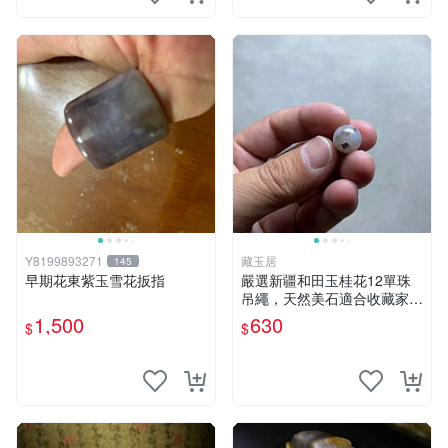
Y8199893271
藏玉居
145
早期花東紫玉雪花扳指
嚴選新疆和田玉桂花12單珠
吊繩，天然美石適合收藏家。
48元超值特惠！ 桂花 石頭 和
1,500
630
$
$
田玉