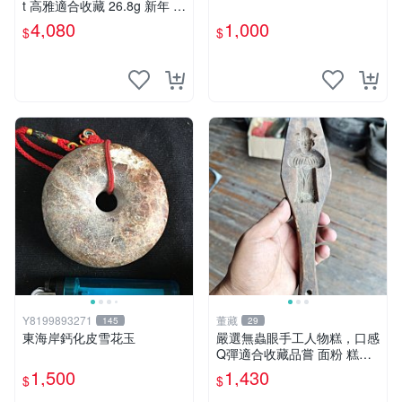
t 高雅適合收藏 26.8g 新年 老
玉、雕佩、圓形
4,080
1,000
$
$
Y8199893271
董藏
145
29
東海岸鈣化皮雪花玉
嚴選無蟲眼手工人物糕，口感
Q彈適合收藏品嘗 面粉 糕點
人物糕
1,500
1,430
$
$