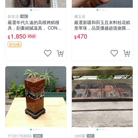
影音流
藏玉居
46
嚴選年代久遠的高模烤糕模
嚴選新疆和田玉且末料桂花糕
具，刻畫細膩逼真， CONDI
形單珠，品質優越超值搶購
TION 良好，建議購買前詳查
中！32元享原價二倍美寶
1,850
470
95折
$
$
照片。老高模 烤糕模具 刻花
珠。桂花糕形、單珠、和田玉
模具
折扣碼
Y7231763656
古軒閣
304
57