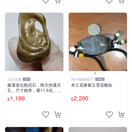
玉石玉業
Y8199893271
37
145
嚴選老坑熟泥石，附天然通天
本土花東紫玉雪花雕魚
孔，尺寸精準，重11.9克，傳
說中修仙者之寶，靈氣十足未
1,199
2,200
$
$
散，送至家門即得仙氣庇佑。
老坑石、靈氣石、通天眼