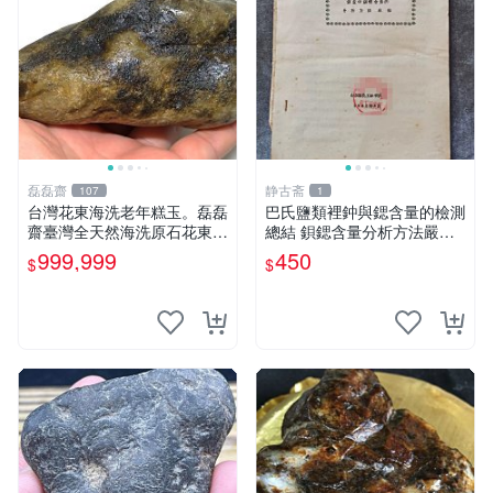
磊磊齋
静古斋
107
1
台灣花東海洗老年糕玉。磊磊
巴氏鹽類裡鈡與鍶含量的檢測
齋臺灣全天然海洗原石花東玉
總結 鋇鍶含量分析方法嚴選
東海岸台灣藍寶石東玉東海岸
巴氏化合物成分分析心得 化
999,999
450
$
$
心臟石皮蛋青老麥芽年糕黑鬼
學分析技法推薦
年糕玉血絲碧玉油質虎斑魚卵
碧玉髓秀姑玉鳳梨芋仔玉總統
石雕