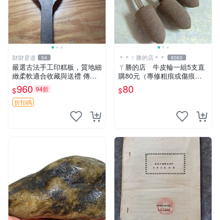
財財是道
＊＊ㄚ勝的店＊＊
54
6063
嚴選古法手工印糕板，質地細
ㄚ勝的店 牛皮輪一組5支直
緻柔軟適合收藏與送禮 傳統
購80元（專修粗痕或傷痕）
手工印糕模具 精致耐用 難得
輕鬆容易請看照片～
960
80
94折
$
$
好物 板模 印糕 模具
折扣碼