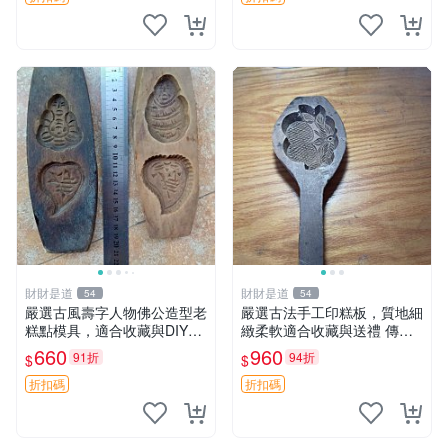
財財是道
財財是道
54
54
嚴選古風壽字人物佛公造型老
嚴選古法手工印糕板，質地細
糕點模具，適合收藏與DIY創
緻柔軟適合收藏與送禮 傳統
作 餐桌用品 壽宴喜慶
手工印糕模具 精致耐用 難得
660
960
91折
94折
$
$
好物 板模 印糕 模具
折扣碼
折扣碼