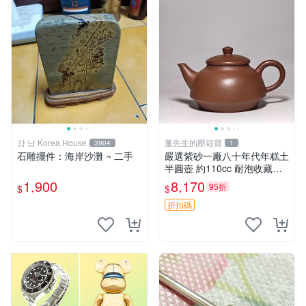
강 남 Korea House
董先生的壓箱寶
3904
1
石雕擺件：海岸沙灘 ~ 二手
嚴選紫砂一廠八十年代年糕土
半圓壺 約110cc 耐泡收藏佳
品 實用小器 年糕土 半圓壺
1,900
8,170
95折
$
$
紅泥
折扣碼