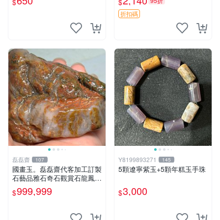
650
2,140
95折
$
$
獨特。適合收藏與實用。 老
物件 青石 年糕槌
折扣碼
磊磊齋
Y8199893271
107
145
國畫玉。磊磊齋代客加工訂製
5顆遼寧紫玉+5顆年糕玉手珠
石藝品雅石奇石觀賞石龍鳳紋
虎皮碧玉石雕茶盤石雕龜甲石
999,999
3,000
$
$
雕賭石台灣招財臺灣藍寶石花
東玉石總統老挝石油質虎斑魚
卵碧玉秀姑玉鳳梨芋仔玉總統