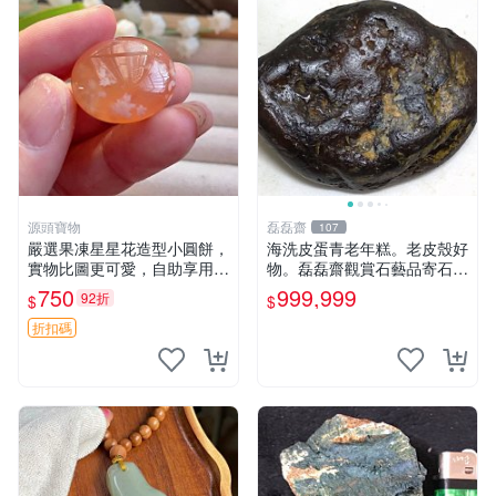
源頭寶物
磊磊齋
107
嚴選果凍星星花造型小圓餅，
海洗皮蛋青老年糕。老皮殼好
實物比圖更可愛，自助享用更
物。磊磊齋觀賞石藝品寄石加
方便 小圓餅 果凍 星星花
工代工雕刻研磨雨花石瑪瑙大
750
999,999
92折
$
$
灣石珠寶首飾寶石大陸石台灣
花東玉石珠寶首飾寶石珠寶首
折扣碼
飾壽山石雞血石壽山雞血石原
礦物