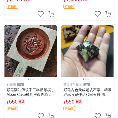
$
$
石章 老坑石 氣質古樸 靈感收
藏
折扣碼
折扣碼
影音流
董先生許願池
46
25
嚴選潮汕傳統手工糕點印模，
嚴選古色天成老坑石章，精雕
Moon Cake模具推薦收藏 月
細琢收藏佳品和田玉質 國石
糕 糕點 模具
和田玉 石章
550
550
9折
9折
$
$
折扣碼
折扣碼