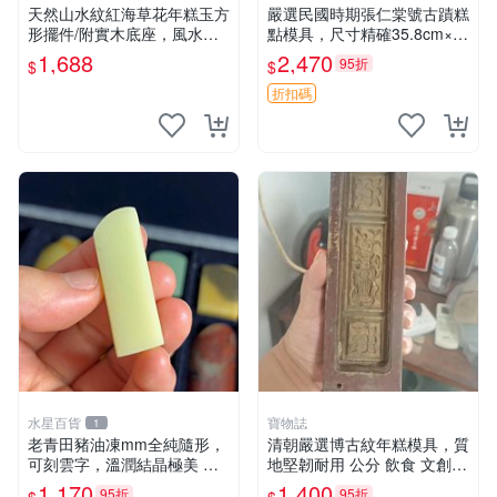
天然山水紋紅海草花年糕玉方
嚴選民國時期張仁棠號古蹟糕
形擺件/附實木底座，風水財
點模具，尺寸精確35.8cm×7.
位擺飾，居家藝術擺飾，便宜
7cm 糕點模具 古董 模具
1,688
2,470
95折
$
$
出清1688元，重約1630公克
折扣碼
水星百貨
寶物誌
1
老青田豬油凍mm全純隨形，
清朝嚴選博古紋年糕模具，質
可刻雲字，溫潤結晶極美 傳
地堅韌耐用 公分 飲食 文創
統印章 約21公克 老坑料 青田
陳列
1,170
1,400
95折
95折