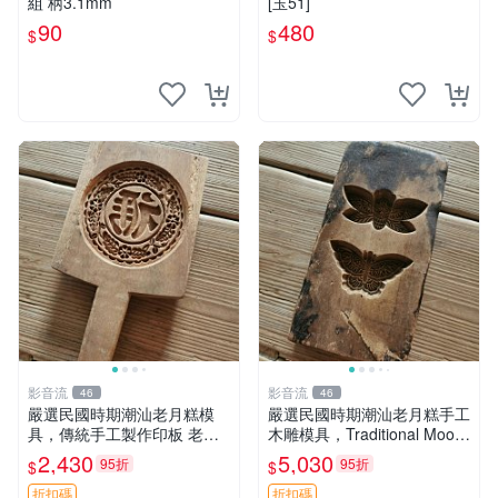
組 柄3.1mm
[玉51]
90
480
$
$
影音流
影音流
46
46
嚴選民國時期潮汕老月糕模
嚴選民國時期潮汕老月糕手工
具，傳統手工製作印板 老月
木雕模具，Traditional Moon
糕模具 潮汕文化 古董印板
Cake Stamp推薦收藏 月糕
2,430
5,030
95折
95折
$
$
潮汕 磨具
折扣碼
折扣碼