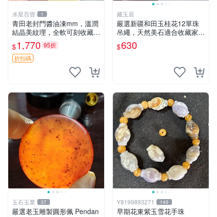
水星百貨
藏玉居
1
青田老封門醬油凍mm，溫潤
嚴選新疆和田玉桂花12單珠
結晶美紋理，全軟可刻收藏佳
吊繩，天然美石適合收藏家。
品 篆刻 限量版
48元超值特惠！ 桂花 石頭 和
1,770
630
95折
$
$
田玉
折扣碼
玉石玉業
Y8199893271
37
145
嚴選老玉雕製圓形佩 Pendan
早期花東紫玉雪花手珠