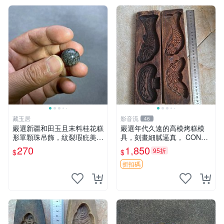
藏玉居
影音流
46
嚴選新疆和田玉且末料桂花糕
嚴選年代久遠的高模烤糕模
形單顆珠吊飾，紋裂瑕疪美中
具，刻畫細膩逼真， CONDI
不足仍具收藏價值 16 粒裝 桂
TION 良好，建議購買前詳查
270
1,850
95折
$
$
花糕 卡珠 吊飾
照片。老高模 烤糕模具 刻花
模具
折扣碼