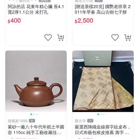
＊＊ㄚ勝的店＊＊
藏茶人小皮
6063
17
阿詠的店 花東年糕心臟 長4.1
[贈送茶樣20克] 國艷老班章 2
寬2厚1.1公分 未打孔
011年早春 高山古樹七子餅
400
2,500
$
$
搜藏家1999
聚古堂
4
1
紫砂一廠八十年代年糕土半圓
嚴選西陣織金線壽字紋桌布，
壺 110cc 純手工藝收藏佳品
日式布藝包袱皮推薦 壽字 織
小品實用 泥料珍稀 壺藝典藏
金 西陣