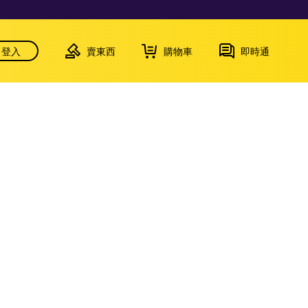
登入
賣東西
購物車
即時通