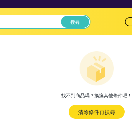
搜尋
找不到商品嗎？換換其他條件吧！
清除條件再搜尋