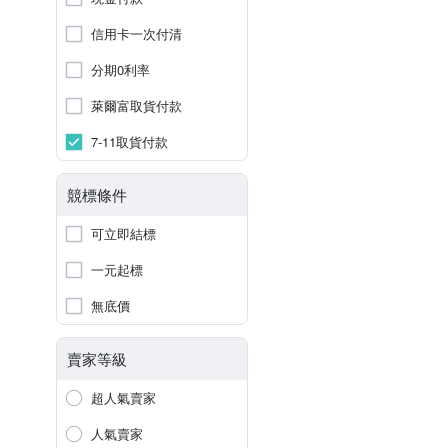
信用卡一次付清
分期0利率
萊爾富取貨付款
7-11取貨付款
競標條件
可立即結標
一元起標
無底價
賣家等級
超人氣賣家
人氣賣家