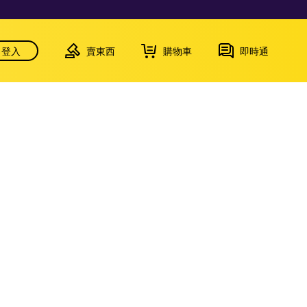
登入
賣東西
購物車
即時通