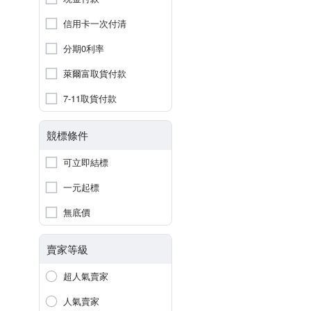
信用卡一次付清
分期0利率
萊爾富取貨付款
7-11取貨付款
競標條件
可立即結標
一元起標
無底價
賣家等級
超人氣賣家
人氣賣家