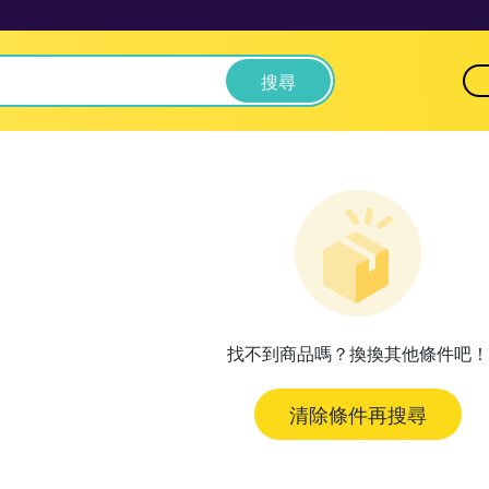
搜尋
找不到商品嗎？換換其他條件吧！
清除條件再搜尋