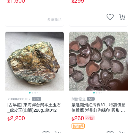
1,500
299
$
$
玉血絲碧玉油質虎斑魚卵碧玉
髓秀姑玉鳳梨芋仔玉總統石珠
寶藏首飾寶石珠寶首飾壽山石
多筆商品
Y0806266737
財財是道
209
54
[古早莊] 東海岸台灣本土玉石
嚴選潮州紅淘粿印，特惠價超
_虎皮玉(山礦)220g..綠012
值推薦 潮州紅淘粿印 圓形 淀
粉 印模 菜餚
2,200
260
77折
$
$
折扣碼