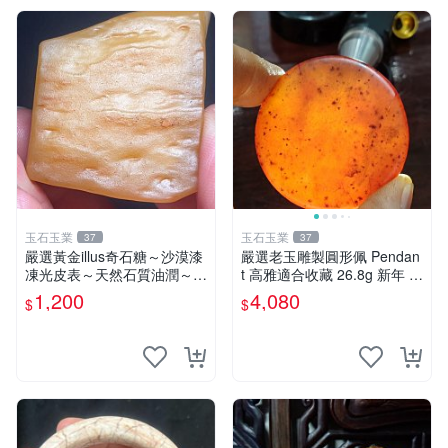
玉石玉業
玉石玉業
37
37
嚴選黃金illus奇石糖～沙漠漆
嚴選老玉雕製圓形佩 Pendan
凍光皮表～天然石質油潤～年
t 高雅適合收藏 26.8g 新年 老
久包漿～光亮滑順～適合賞
玉、雕佩、圓形
1,200
4,080
$
$
玩、珍藏、陳設～到手即送～
喜愛請私訊～Illus、把玩料、
收藏品