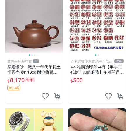
董先生的壓箱寶
☆免運費優惠實施中！低於
1
534
批發價
嚴選紫砂一廠八十年代年糕土
※本站購買印章→有【半手工
半圓壺 約110cc 耐泡收藏佳
代刻印加值服務】多種開運招
品 實用小器 年糕土 半圓壺
財字體可選擇《紀老師玉石
8,170
500
95折
$
$
紅泥
坊》人一生使用、擁有玉質印
章…絕對是不一樣的! ※天然
折扣碼
正能量→開運聚氣、招財、避
邪…