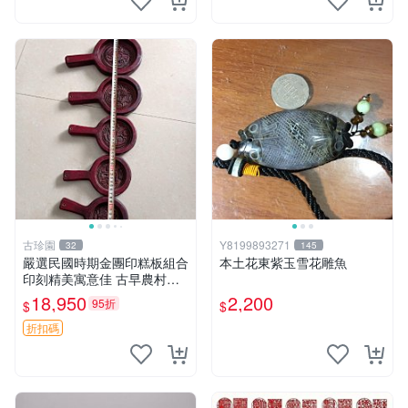
古珍園
Y8199893271
32
145
嚴選民國時期金團印糕板組合
本土花東紫玉雪花雕魚
印刻精美寓意佳 古早農村文
化遺珍 印糕板 民國 金團印
18,950
2,200
95折
$
$
精工細作
折扣碼