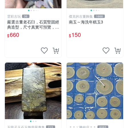
雲彩古玩
傑克的古董飾集
36
1668
嚴選古董老石臼，石質堅固經
南玉～海洗年糕玉3
典造型，尺寸真實可預覽，具
歲月風華，適合收藏與使用，
660
150
$
$
不容錯過石器好物 石臼 古蹟
玉甲子玉石玉髓翡翠專售
＊＊ㄚ勝的店＊＊
215
6063