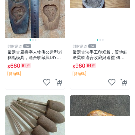
財財是道
財財是道
54
54
嚴選古風壽字人物佛公造型老
嚴選古法手工印糕板，質地細
糕點模具，適合收藏與DIY創
緻柔軟適合收藏與送禮 傳統
作 餐桌用品 壽宴喜慶
手工印糕模具 精致耐用 難得
660
960
91折
94折
$
$
好物 板模 印糕 模具
折扣碼
折扣碼