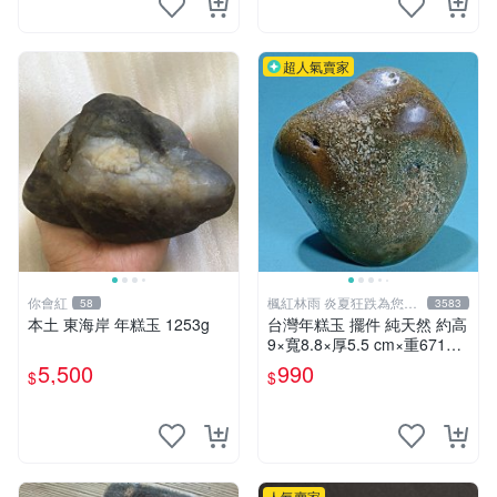
超人氣賣家
你會紅
楓紅林雨 炎夏狂跌為您消
58
3583
暑中！
本土 東海岸 年糕玉 1253g
台灣年糕玉 擺件 純天然 約高
9×寬8.8×厚5.5 cm×重671g
【楓紅林雨】
5,500
990
$
$
人氣賣家