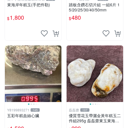
東海岸年糕玉(手把件勒)
踏板含鑽石切片組 一組6片 1
5/20/25/30/40/50mm
1,800
480
$
$
Y8199893271
磊磊齋
145
107
五彩年糕血絲心臟
優質雪花玉帶灑金黃年糕玉二
件組295g 磊磊齋東玉東海岸
心臟石皮蛋青老麥芽黑鬼年糕