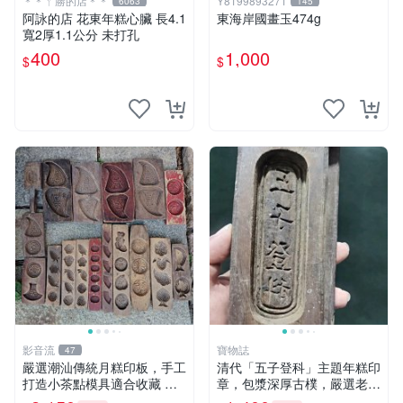
＊＊ㄚ勝的店＊＊
Y8199893271
6063
145
阿詠的店 花東年糕心臟 長4.1
東海岸國畫玉474g
寬2厚1.1公分 未打孔
400
1,000
$
$
影音流
寶物誌
47
嚴選潮汕傳統月糕印板，手工
清代「五子登科」主題年糕印
打造小茶點模具適合收藏 月
章，包漿深厚古樸，嚴選老貨
糕 潮式糕點 印模
推薦，適合收藏家珍藏 五子