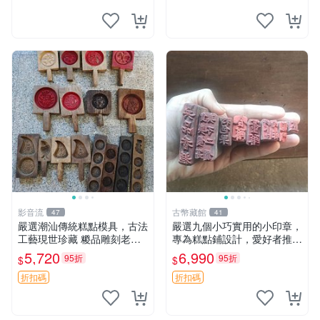
影音流
古幣藏館
47
41
嚴選潮汕傳統糕點模具，古法
嚴選九個小巧實用的小印章，
工藝現世珍藏 糉品雕刻老印
專為糕點鋪設計，愛好者推薦
模 粵式粿品雕刻模具 老師傅
收藏 印章 小工具 糕點店具
5,720
6,990
95折
95折
$
$
工藝實物嚮導版 潮州文化伴
手禮 潮汕地區專用粿品雕花
折扣碼
折扣碼
印板 古早手工技術呈