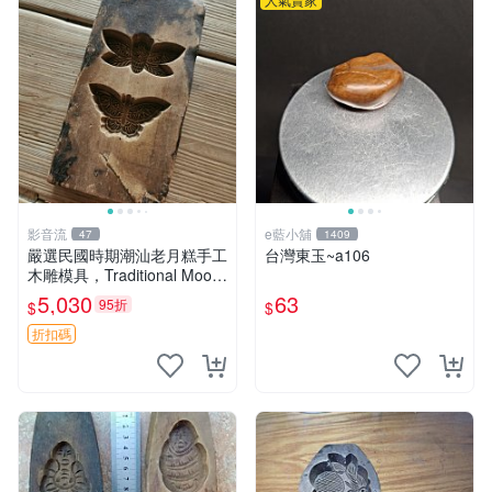
影音流
e藍小舖
47
1409
嚴選民國時期潮汕老月糕手工
台灣東玉~a106
木雕模具，Traditional Moon
Cake Stamp推薦收藏 月糕
5,030
63
95折
$
$
潮汕 磨具
折扣碼