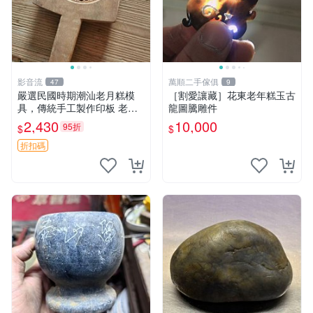
影音流
萬順二手傢俱
47
9
嚴選民國時期潮汕老月糕模
［割愛讓藏］花東老年糕玉古
具，傳統手工製作印板 老月
龍圖騰雕件
糕模具 潮汕文化 古董印板
2,430
10,000
95折
$
$
折扣碼