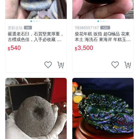
雲彩古玩
Y8385557167
36
122
嚴選老石臼，石質堅實厚重，
柴花年糕 扳指 超Q極品 花東
古樸成色佳，入手必收藏 石
本土 海洗石 東海岸 年糕玉
臼 古代 石磨
（非 和田 和闐玉 白玉 羊脂
540
3,500
$
$
總統石）