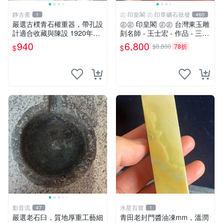
静古斋
㊣ 印皇閣 ㊣ 印章礦石批發
1
460
嚴選古樸青石權重器，帶孔設
㊣㊣ 印皇閣 ㊣㊣ 台灣東玉雕
計適合收藏與陳設 1920年代
刻名師 - 王士宏 - 作品 - 三足
古董 材質石器
金蟾蜍 - 萬貫錢財 (師-01)
940
6,800
$8,800
78折
$
$
影音流
水星百貨
47
1
嚴選老石臼，質地厚重工藝細
青田老封門醬油凍mm，溫潤