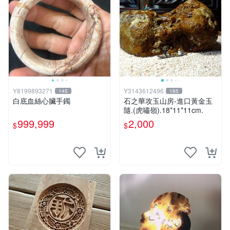
Y8199893271
Y3143612496
145
185
白底血絲心臟手鐲
石之華攻玉山房-進口黃金玉
隨.(虎嘯嶺).18*11*11cm.
999,999
2,000
$
$