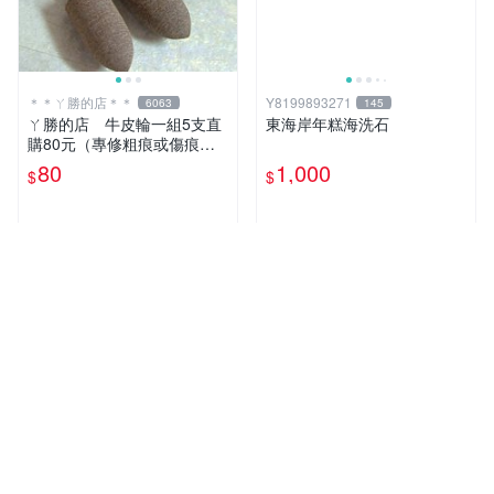
＊＊ㄚ勝的店＊＊
Y8199893271
6063
145
ㄚ勝的店 牛皮輪一組5支直
東海岸年糕海洗石
購80元（專修粗痕或傷痕）
輕鬆容易請看照片～
80
1,000
$
$