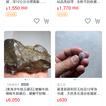
膩，深12公分古樸風貌，適
結晶美紋理，全軟可刻收藏佳
合作為盆栽或裝飾品，天然風
品 篆刻 限量版
1,550
1,770
95折
95折
$
$
化獨具韻味。 老物件 盆器 裝
飾品
折扣碼
折扣碼
【集雅舍】
藏玉居
413
[東海岸年糕玉礦石] 貔貅年糕
嚴選新疆和田玉桂花12單珠
蟾蜍年糕礦石，貔貅守財蟾蜍
吊繩，天然美石適合收藏家。
富，年糕如玉富贵來，主富貴
48元超值特惠！ 桂花 石頭 和
6,050
630
$
$
如意福壽康寧大吉!重520公克
田玉