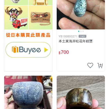
Y8199893271
145
本土東海岸松花年糕墜
700
$