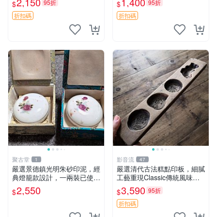
2,150
1,400
95折
95折
$
$
登科 清代 印章
折扣碼
折扣碼
聚古堂
影音流
1
47
嚴選景德鎮光明朱砂印泥，經
嚴選清代古法糕點印板，細膩
典燈籠款設計，一兩裝已使
工藝重現Classic傳統風味適
用，二盒同價。 美麗朱砂 印
合收藏老饕推薦 糕點 印板 古
2,550
3,590
95折
$
$
泥 燈籠款
董
折扣碼