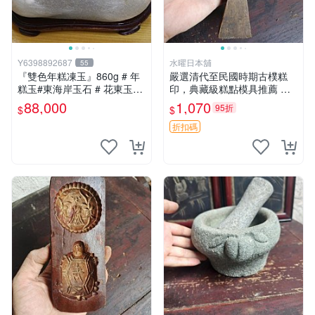
Y6398892687
水曜日本舖
55
『雙色年糕凍玉』860g # 年
嚴選清代至民國時期古樸糕
糕玉#東海岸玉石 # 花東玉石
印，典藏級糕點模具推薦 手
#總統石#台灣藍寶
工製作的老式糕印，適合糕點
88,000
1,070
95折
$
$
愛好者收藏 清代至民國的老
式糕印模具，傳統工藝的美味
折扣碼
之選 古董糕印 老式糕模