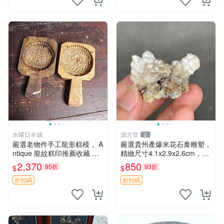
水曜日本舖
源古堂
2
嚴選老物件手工龍形糕模， A
嚴選貴州產爆米花石膏雕塑，
ntique 龍紋糕印推薦收藏 餐
精緻尺寸4.1x2.9x2.6cm，適
具 糕點模具
合收藏裝飾。雕塑、擺件 石
2,370
850
95折
93折
$
$
膏
折扣碼
折扣碼