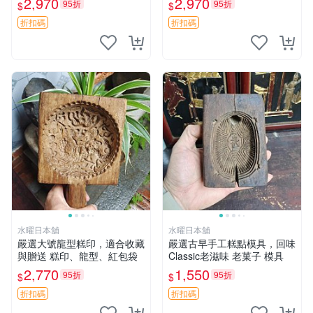
2,970
2,970
95折
95折
$
$
點
折扣碼
折扣碼
水曜日本舖
水曜日本舖
嚴選大號龍型糕印，適合收藏
嚴選古早手工糕點模具，回味
與贈送 糕印、龍型、紅包袋
Classic老滋味 老菓子 模具
2,770
1,550
95折
95折
$
$
折扣碼
折扣碼