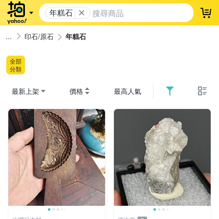
年糕石
登
印石/原石
年糕石
全部
分類
最新上架
價格
最高人氣