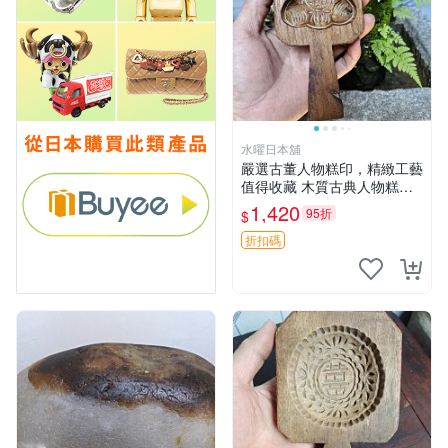
水曜日本舖
嚴選古董人物糕印，精緻工藝
值得收藏 木質古典人物糕
模，復古設計令人愛不釋手
1,420
95折
$
老式糕點模具 古玩收藏
折扣碼