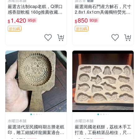
水曜日本舖
源古堂
2
嚴選古法制icap老糕，Q彈口
嚴選湖南石門産方解石，尺寸
感香甜軟糯 160g推薦收藏伴
2.8x1.6x1cm具備獨特熒光效
手禮 米糕 老糕 贈品
果，適合收藏與鑑賞 方解石
1,420
850
95折
93折
$
$
熒光 收藏
折扣碼
折扣碼
水曜日本舖
水曜日本舖
嚴選清代至民國時期古謄老糕
嚴選民國老糕餅，荔枝木手工
印，雕工細膩祥龍圖案適合收
打造，工藝精湛品相佳，尺寸
藏 祥龍 糕印 古謄
詳圖可查 糕餅 老菓子 工藝糕