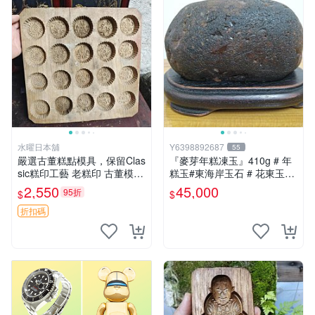
水曜日本舖
Y6398892687
55
嚴選古董糕點模具，保留Clas
『麥芽年糕凍玉』410g # 年
sic糕印工藝 老糕印 古董模具
糕玉#東海岸玉石 # 花東玉石
糕點模型
#總統石#台灣藍寶
2,550
45,000
95折
$
$
折扣碼