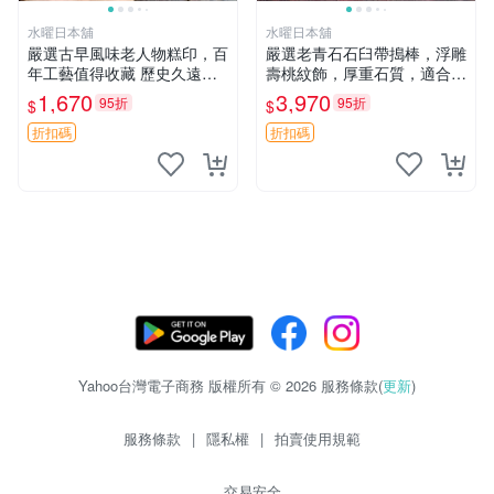
水曜日本舖
水曜日本舖
嚴選古早風味老人物糕印，百
嚴選老青石石臼帶搗棒，浮雕
年工藝值得收藏 歷史久遠的
壽桃紋飾，厚重石質，適合作
人物糕印，傳統手工技藝的傳
為茶室、書房或民宿裝飾及收
1,670
3,970
95折
95折
$
$
承 這款人物糕印具備獨特的
藏。具備歲月痕跡，實物實拍
藝術價值，適合喜愛古董的人
展示，品相佳。 壽桃 石臼 老
折扣碼
折扣碼
收藏 嚴選老物件，人物
物件
Yahoo台灣電子商務 版權所有 © 2026 服務條款(
更新
)
服務條款
|
隱私權
|
拍賣使用規範
交易安全