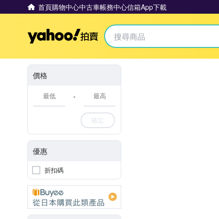
首頁
購物中心
中古車
帳務中心
信箱
App下載
Yahoo拍賣
價格
-
確定
優惠
折扣碼