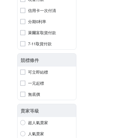
信用卡一次付清
分期0利率
萊爾富取貨付款
7-11取貨付款
競標條件
可立即結標
一元起標
無底價
賣家等級
超人氣賣家
人氣賣家