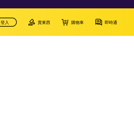
登入
賣東西
購物車
即時通