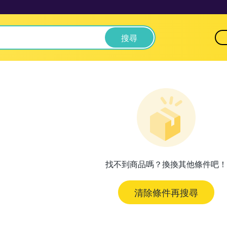
搜尋
找不到商品嗎？換換其他條件吧！
清除條件再搜尋