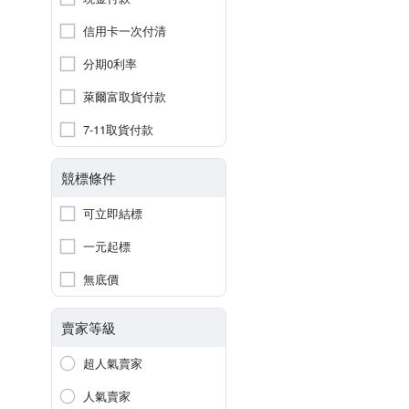
信用卡一次付清
分期0利率
萊爾富取貨付款
7-11取貨付款
競標條件
可立即結標
一元起標
無底價
賣家等級
超人氣賣家
人氣賣家