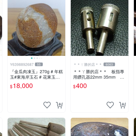
Y6398892687
＊＊ㄚ勝的店＊＊
55
6063
『金瓜肉凍玉』270g # 年糕
＊＊ㄚ勝的店＊＊ 板指專
玉#東海岸玉石 # 花東玉石#
用鑽孔器22mm 35mm 玻
總統石#台灣藍寶
璃玉石等硬物使用～
18,000
400
$
$