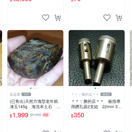
磊磊齋
＊＊ㄚ勝的店＊＊
107
6063
(已售出)天然方塊型老年糕
＊＊ㄚ勝的店＊＊ 板指專
凍玉145g 海洗本土石 磊
用鑽孔器2支組 22mm 30
磊齋寄石代客製石雕研磨拋
mm
1,999
350
$5,000
4折
$
$
光藍寶東玉東海岸心臟石黑
年糕玉髓秀姑玉鳳梨芋仔玉