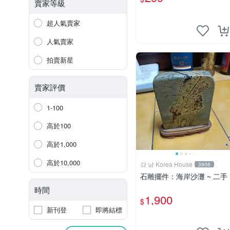
鬼年糕玉血絲碧玉油質虎斑
賣家等級
魚卵碧玉髓秀姑玉鳳梨芋仔
玉總統石珠寶藏首飾寶石珠
超人氣賣家
寶首飾壽山石
人氣賣家
拍賣新星
賣家評價
1-100
高於100
高於1,000
高於10,000
강 남 Korea House
3906
石雕擺件：海岸沙灘 ~ 二手
時間
1,900
$
新刊登
即將結標