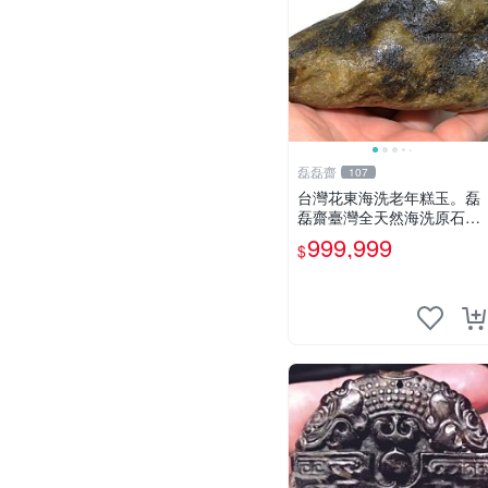
磊磊齋
107
台灣花東海洗老年糕玉。磊
磊齋臺灣全天然海洗原石花
東玉東海岸台灣藍寶石東玉
999,999
$
東海岸心臟石皮蛋青老麥芽
年糕黑鬼年糕玉血絲碧玉油
質虎斑魚卵碧玉髓秀姑玉鳳
梨芋仔玉總統石雕