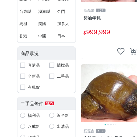
磊磊齋
台東縣
澎湖縣
金門
107
豬油年糕
馬祖
美國
加拿大
999,999
$
香港
中國
日本
商品狀況
直購品
競標品
全新品
二手品
有現貨
二手品條件
NEW
福利品
近全新
八成新
出清品
磊磊齋
107