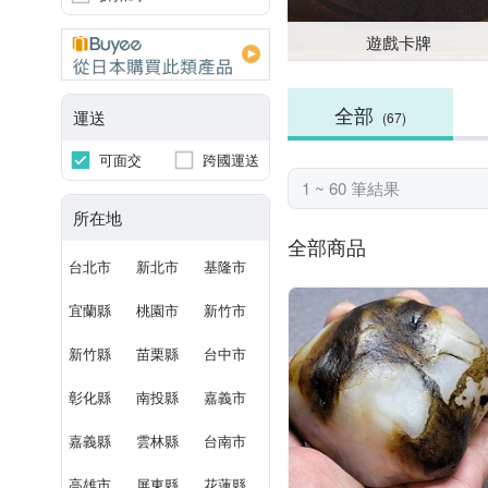
遊戲卡牌
全部
運送
(67)
可面交
跨國運送
1 ~ 60 筆結果
所在地
全部商品
台北市
新北市
基隆市
宜蘭縣
桃園市
新竹市
新竹縣
苗栗縣
台中市
彰化縣
南投縣
嘉義市
嘉義縣
雲林縣
台南市
高雄市
屏東縣
花蓮縣