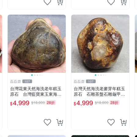
磊磊齋
磊磊齋
107
107
台灣花東天然海洗老年糕玉
台灣天然海洗老麥芽年糕玉
原石 台灣藍寶東玉東海岸
原石 石雕茶盤石雕龜甲石
心臟石黑年糕玉血絲血絲玉
頭臺灣藍寶東玉東海岸心臟
4,999
4,999
$18,000
28折
$18,000
28折
$
$
髓秀姑玉鳳梨芋仔玉石雕茶
石黑年糕玉血絲血絲玉髓秀
盤石雕龜甲石頭玉石總統石
姑玉鳳梨芋仔玉玉石總統石