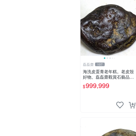
磊磊齋
107
海洗皮蛋青老年糕。老皮殼
好物。磊磊齋觀賞石藝品寄
石加工代工雕刻研磨雨花石
999,999
$
瑪瑙大灣石珠寶首飾寶石大
陸石台灣花東玉石珠寶首飾
寶石珠寶首飾壽山石雞血石
壽山雞血石原礦物