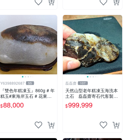
Y6398892687
磊磊齋
55
107
『雙色年糕凍玉』860g # 年
天然山型老年糕凍玉海洗本
糕玉#東海岸玉石 # 花東玉
土石 磊磊齋寄石代客製石
石#總統石#台灣藍寶
雕切割研磨拋光養護盤珠台
88,000
999,999
$
$
灣藍寶東玉東海岸心臟石黑
年糕玉髓秀姑玉鳳梨芋仔玉