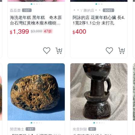
磊磊齋
＊＊ㄚ勝的店＊＊
107
6063
海洗老年糕 黑年糕 奇木原
阿詠的店 花東年糕心臟 長4.
台石灣紅黃檜木瘤木榴樹瘤
1寬2厚1.1公分 未打孔
樹榴木雕滿釘閃花瘤沉水釘
1,399
400
$3,000
47折
$
$
仔花一級木肖楠土豆瘤鳳尾
瘤倒吊瘤聚寶盆手排佛珠3D
Ｑ絲瘤烏木陰沉香梢楠精油
黃金磚福氣豬
閒雲雅士
光音到留
197
61