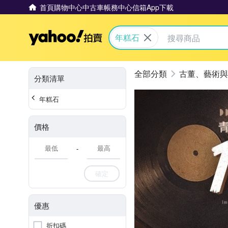
首頁
購物中心
中古車
帳務中心
信箱
App下載
Yahoo拍賣
年糕石
古董、藝術與
分類清單
年糕石
價格
-
確定
優惠
折扣碼