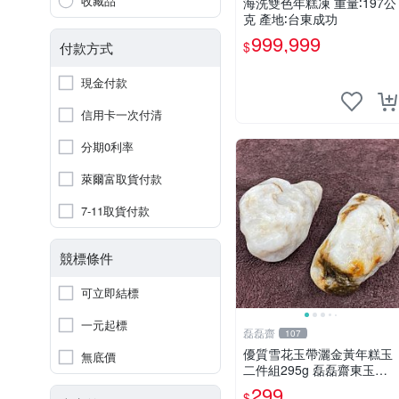
收藏品
海洗雙色年糕凍 重量∶197公
克 產地∶台東成功
999,999
$
付款方式
現金付款
信用卡一次付清
分期0利率
萊爾富取貨付款
7-11取貨付款
競標條件
可立即結標
一元起標
磊磊齋
107
優質雪花玉帶灑金黃年糕玉
無底價
二件組295g 磊磊齋東玉東
海岸心臟石皮蛋青老麥芽黑
299
$