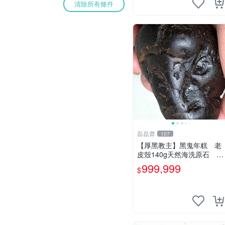
清除所有條件
磊磊齋
107
【厚黑教主】黑鬼年糕 老
皮殼140g天然海洗原石 磊
磊齋臺灣花東玉東海岸台灣
999,999
$
藍寶石東玉心臟石皮蛋青老
麥芽魚卵碧玉髓李宗吾