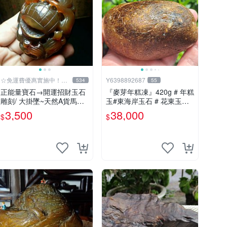
☆免運費優惠實施中！低
Y6398892687
534
55
於批發價
正能量寶石→開運招財玉石
『麥芽年糕凍』420g # 年糕
雕刻/ 大掛墜~天然A貨馬達
玉#東海岸玉石 # 花東玉石#
加斯加金橘紅玉髓{福祿雙
總統石#台灣藍寶
3,500
38,000
$
$
至}MAZ22【紀老師玉石
坊】冰透光亮潤澤…