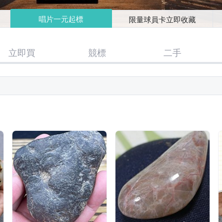
唱片一元起標
限量球員卡立即收藏
立即買
競標
二手