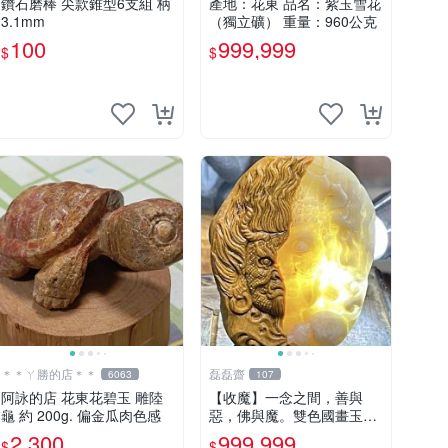
鑽石磨棒 尖款錐型6支組 柄
產地：花東 品名：紫玉雪花
3.1mm
（獨立礦） 重量：960公克
100
999,999
$
$
＊＊ㄚ勝的店＊＊
磊磊齋
6063
107
阿詠的店 花東花碧玉 雕陸
【收魔】一念之間，善與
龜 約 200g. 偏金瓜肉色感
惡，佛與魔。雙色國畫玉。
東海岸玉石稀美品臺灣花蓮
2,300
999,999
$
$