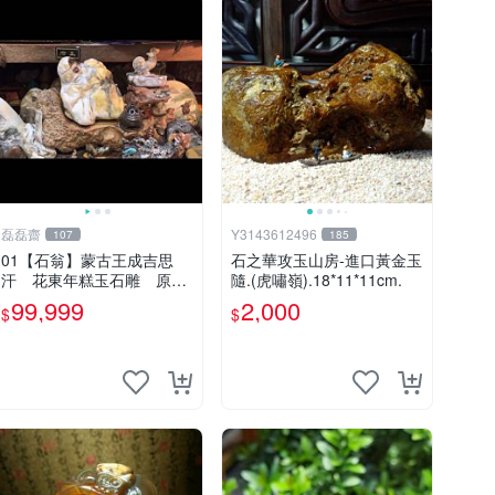
磊磊齋
Y3143612496
107
185
01【石翁】蒙古王成吉思
石之華攻玉山房-進口黃金玉
汗 花東年糕玉石雕 原石
隨.(虎嘯嶺).18*11*11cm.
隨型手工巧雕 3000ｇ
99,999
2,000
$
$
原木瘤檯王座