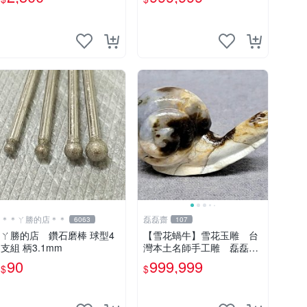
春日產 台灣藍寶石花東玉
石總統石金瓜石西瓜石玫瑰
石
＊＊ㄚ勝的店＊＊
磊磊齋
6063
107
ㄚ勝的店 鑽石磨棒 球型4
【雪花蝸牛】雪花玉雕 台
支組 柄3.1mm
灣本土名師手工雕 磊磊齋
全天然奇石雅石觀賞石圖案
90
999,999
$
$
石畫面石人物石山形型石風
景觀石印章石戈壁石太極