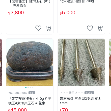
【閒雲雅士】台灣玉石 (#1)
北宋建窯 油燈台 700g
— 虎皮原石
2,800
5,000
$
$
Y6398892687
＊＊ㄚ勝的店＊＊
55
6063
『麥芽年糕凍玉』410g # 年
鑽石磨棒 三角型3支組 柄3.
糕玉#東海岸玉石 # 花東玉
1mm
石#總統石#台灣藍寶
45,000
70
$
$