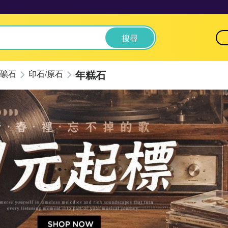
搜尋
年糕石
礦石
印石/原石