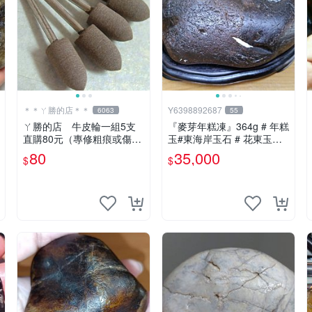
＊＊ㄚ勝的店＊＊
Y6398892687
6063
55
ㄚ勝的店 牛皮輪一組5支
『麥芽年糕凍』364g # 年糕
直購80元（專修粗痕或傷
玉#東海岸玉石 # 花東玉石#
痕）輕鬆容易請看照片～
總統石#台灣藍寶
80
35,000
$
$