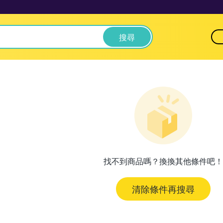
搜尋
找不到商品嗎？換換其他條件吧！
清除條件再搜尋