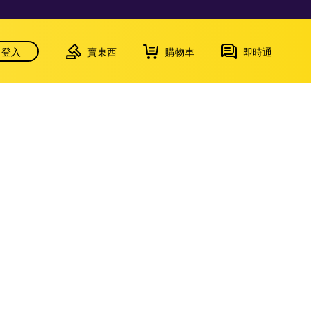
登入
賣東西
購物車
即時通