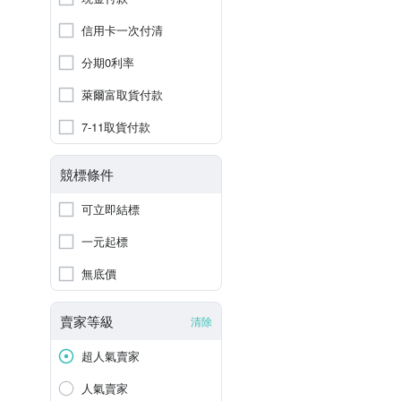
信用卡一次付清
分期0利率
萊爾富取貨付款
7-11取貨付款
競標條件
可立即結標
一元起標
無底價
賣家等級
清除
超人氣賣家
人氣賣家