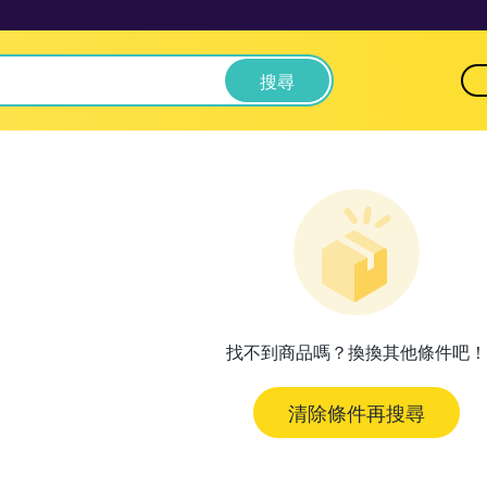
搜尋
找不到商品嗎？換換其他條件吧！
清除條件再搜尋