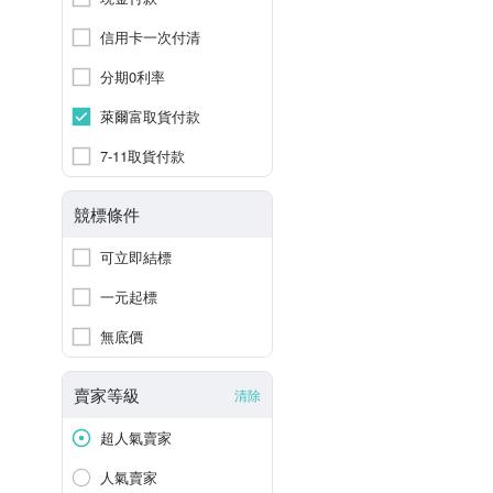
信用卡一次付清
分期0利率
萊爾富取貨付款
7-11取貨付款
競標條件
可立即結標
一元起標
無底價
賣家等級
清除
超人氣賣家
人氣賣家