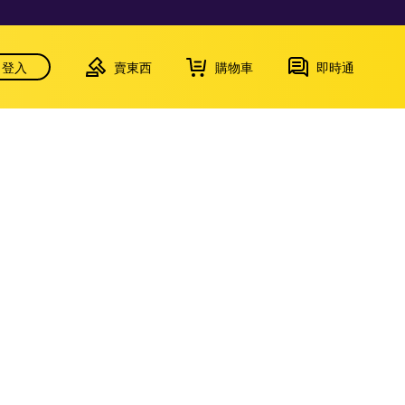
登入
賣東西
購物車
即時通