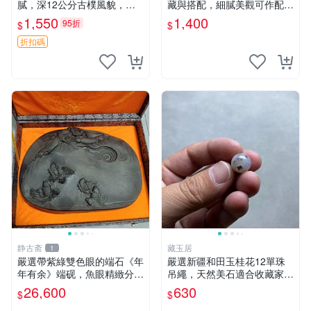
膩，深12公分古樸風貌，適
藏與搭配，細膩美觀可作配
合作為盆栽或裝飾品，天然風
飾。和闐玉佩、桂花佩、藏玉
1,550
1,400
95折
$
$
化獨具韻味。 老物件 盆器 裝
佩
飾品
折扣碼
静古斋
藏玉居
1
嚴選帶紫綠雙色眼的端石《年
嚴選新疆和田玉桂花12單珠
年有余》端砚，魚眼精緻分
吊繩，天然美石適合收藏家。
明，名家工藝展現大气風華
48元超值特惠！ 桂花 石頭 和
26,600
630
$
$
號石 端石砚
田玉