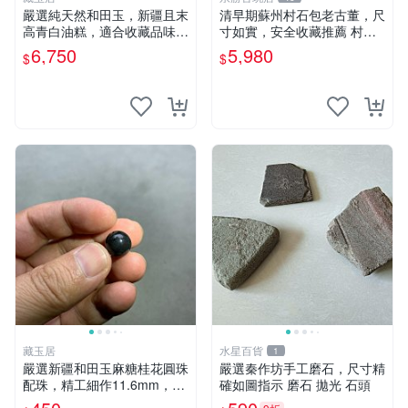
嚴選純天然和田玉，新疆且末
清早期蘇州村石包老古董，尺
高青白油糕，適合收藏品味珍
寸如實，安全收藏推薦 村石
品 白玉 玉器 油糕
古董 石頭
6,750
5,980
$
$
藏玉居
水星百貨
1
嚴選新疆和田玉麻糖桂花圓珠
嚴選秦作坊手工磨石，尺寸精
配珠，精工細作11.6mm，價
確如圖指示 磨石 拋光 石頭
格超值30元 和田玉 麻糖 桂花