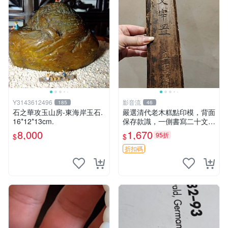
Y3143612496
影音流
185
46
石之華攻玉山房-東海岸玉石.
嚴選清代老木糕點印模，背面
16*12*13cm.
保存款識，一側書寫二十文，
呈現古舊包漿，無裂痕，長2
8,000
1,670
95折
$
$
4.2公分、寬7公分，珍稀老物
件，適合收藏。 清代老木頭
折扣碼
糕點模具 二十文