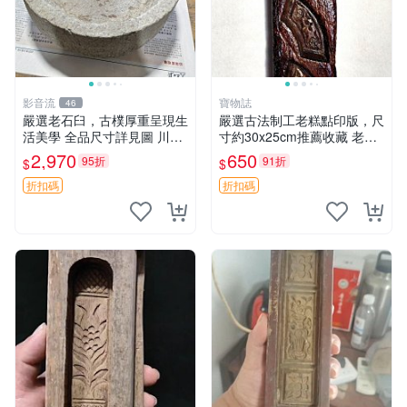
影音流
寶物誌
46
嚴選老石臼，古樸厚重呈現生
嚴選古法制工老糕點印版，尺
活美學 全品尺寸詳見圖 川味
寸約30x25cm推薦收藏 老糕
嚴選 石器 傳統廚具
點模具 古法 工藝糕點印版
2,970
650
95折
91折
$
$
折扣碼
折扣碼