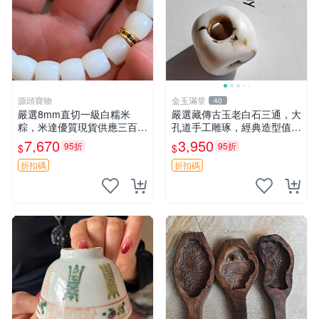
源頭寶物
金玉滿堂
40
嚴選8mm直切一級白糯米
嚴選藏傳古玉老白石三通，大
粽，米達優質現貨供應三百條
孔道手工雕琢，經典造型值得
細滅油滑口感極佳 所見即所
收藏，直徑1.38cm對孔1.22c
7,670
3,950
95折
95折
$
$
得 單批可議 糯米粽 白粽 起
m高1.24cm 古玉 三通 玉器
義
折扣碼
折扣碼