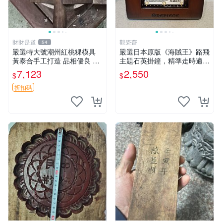
財財是道
觀瓷齋
54
嚴選特大號潮州紅桃粿模具
嚴選日本原版《海賊王》路飛
黃泰合手工打造 品相優良 潮
主题石英掛鐘，精準走時適合
州紅桃粿模具 大號 特殊工藝
收藏 海賊王 路飛 電子時鐘
7,123
2,550
$
$
黃泰合 特大號潮州紅桃粿模
具 黃泰合推薦品相佳 特大尺
折扣碼
寸潮州紅桃粿模