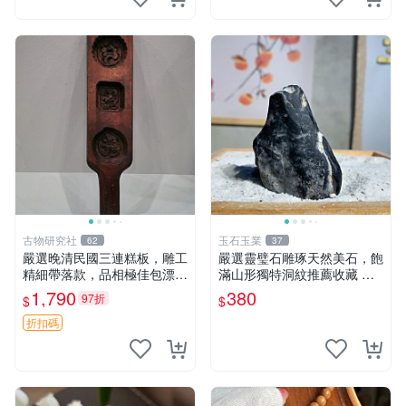
古物研究社
玉石玉業
62
37
嚴選晚清民國三連糕板，雕工
嚴選靈璧石雕琢天然美石，飽
精細帶落款，品相極佳包漂老
滿山形獨特洞紋推薦收藏 靈
氣，尺寸長35.5cm寬7.5cm
璧石 雕刻 石頭
1,790
380
97折
$
$
三連糕板 民國 雕工 落款
折扣碼