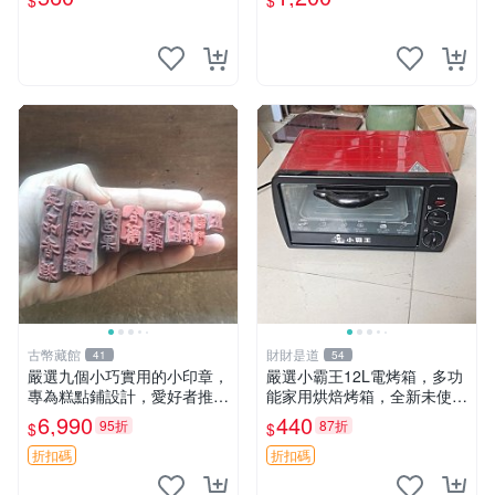
$
$
玩、珍藏、陳設～到手即送～
喜愛請私訊～Illus、把玩料、
收藏品
古幣藏館
財財是道
41
54
嚴選九個小巧實用的小印章，
嚴選小霸王12L電烤箱，多功
專為糕點鋪設計，愛好者推薦
能家用烘焙烤箱，全新未使
收藏 印章 小工具 糕點店具
用，適合蛋糕披薩面包肉類，
6,990
440
95折
87折
$
$
全自動溫控調節，附配件齊全
迷你電烤箱 小型烤箱 電烤箱
折扣碼
折扣碼