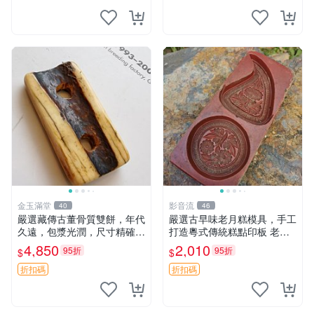
金玉滿堂
影音流
40
46
嚴選藏傳古董骨質雙餅，年代
嚴選古早味老月糕模具，手工
久遠，包漿光潤，尺寸精確，
打造粵式傳統糕點印板 老月
適合收藏 5.95x3.1cm 骨質
糕模具 潮汕糕點 月糕印板
4,850
2,010
95折
95折
$
$
古董 雙餅
折扣碼
折扣碼