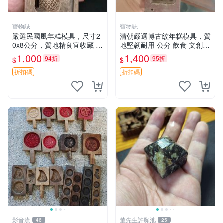
寶物誌
寶物誌
嚴選民國風年糕模具，尺寸2
清朝嚴選博古紋年糕模具，質
0x8公分，質地精良宜收藏 年
地堅韌耐用 公分 飲食 文創
糕模具 古典 雙層模
陳列
1,000
1,400
94折
95折
$
$
折扣碼
折扣碼
影音流
董先生許願池
46
25