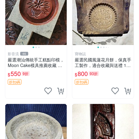
影音流
寶物誌
46
嚴選潮汕傳統手工糕點印模，
嚴選民國風蓮花月餅，保真手
Moon Cake模具推薦收藏 月
工製作，適合收藏與送禮 12x
糕 糕點 模具
9.5cm 蓮花月餅 古典 飲食
550
800
9折
93折
$
$
折扣碼
折扣碼