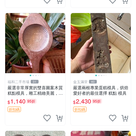
福和二手市場
金玉滿堂
31
40
嚴選非常厚實的雙喜圖案木質
嚴選兩根專業蛋糕模具，烘焙
糕點模具，雕工精緻美麗，呈
愛好者的最佳選擇 糕點 模具
現自然包漿風味。適合收藏與
1,140
2,430
95折
95折
$
$
禮贈，建議入手。 雙喜 圖案
糕餅模具
折扣碼
折扣碼