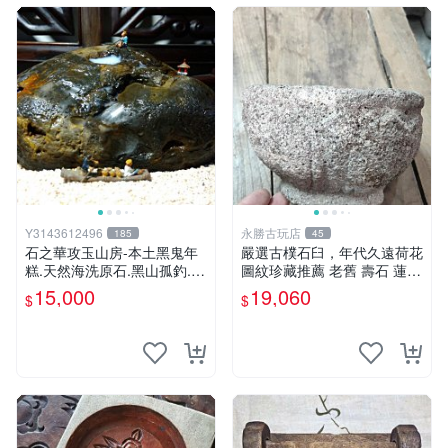
Y3143612496
永勝古玩店
185
45
石之華攻玉山房-本土黑鬼年
嚴選古樸石臼，年代久遠荷花
糕.天然海洗原石.黑山孤釣.1
圖紋珍藏推薦 老舊 壽石 蓮花
6.5*9*9cm.
石臼 古物
15,000
19,060
$
$