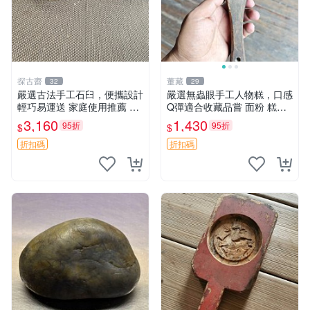
探古齋
董藏
32
29
嚴選古法手工石臼，便攜設計
嚴選無蟲眼手工人物糕，口感
輕巧易運送 家庭使用推薦 石
Q彈適合收藏品嘗 面粉 糕點
臼 原始手工 古法技術
人物糕
3,160
1,430
95折
95折
$
$
折扣碼
折扣碼