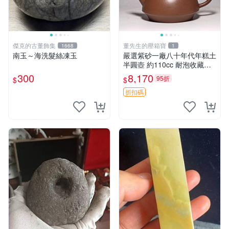
傑克的古董飾集
董先生的壓箱寶
1668
1
南玉～海洗髮絲凍玉
嚴選紫砂一廠八十年代年糕土
半圓壺 約110cc 耐泡收藏佳
品 實用小器 年糕土 半圓壺
300
8,170
95折
$
$
紅泥
折扣碼