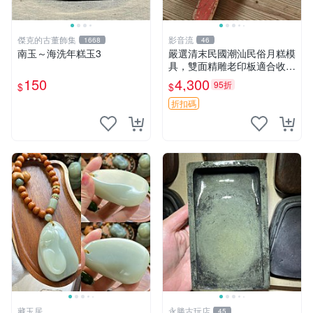
傑克的古董飾集
影音流
1668
46
南玉～海洗年糕玉3
嚴選清末民國潮汕民俗月糕模
具，雙面精雕老印板適合收藏
月糕 潮汕 模具
150
4,300
95折
$
$
折扣碼
藏玉居
永勝古玩店
45