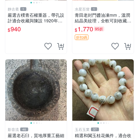
静古斋
水星百貨
1
1
嚴選古樸青石權重器，帶孔設
青田老封門醬油凍mm，溫潤
計適合收藏與陳設 1920年代
結晶美紋理，全軟可刻收藏佳
古董 材質石器
品 篆刻 限量版
940
1,770
95折
$
$
折扣碼
影音流
玉石玉業
46
37
嚴選老石臼，質地厚重工藝細
精選和闐玉桂花佩件，適合收