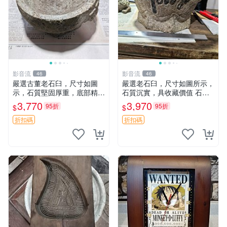
影音流
影音流
46
46
嚴選古董老石臼，尺寸如圖
嚴選老石臼，尺寸如圖所示，
示，石質堅固厚重，底部精雕
石質沉實，具收藏價值 石臼
花紋，錘頭完好無損。適合收
古物 古董
3,770
3,970
95折
95折
$
$
藏或實用。 石臼 收藏 錘頭
折扣碼
折扣碼