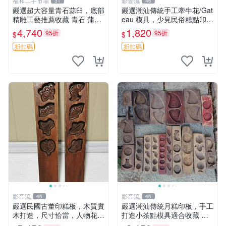
福和二手市場
影音流
31
46
嚴選超大容量青石蒜臼，底部
嚴選潮汕傳統手工牽牛花/Gat
精雕工藝推薦收藏 青石 蒲石
eau 模具，少見民俗糕點印板
蒜臼
老月糕粿印專業模具，牽牛花
4,740
1,820
95折
95折
$
$
精美圖案收藏品
折扣碼
折扣碼
影音流
影音流
46
46
嚴選民國古董印糕板，木質實
嚴選潮汕傳統月糕印板，手工
木打造，尺寸恰當，人物花型
打造小茶點模具適合收藏 月
雕工精湛，擺設收藏皆宜 精
糕 潮式糕點 印模