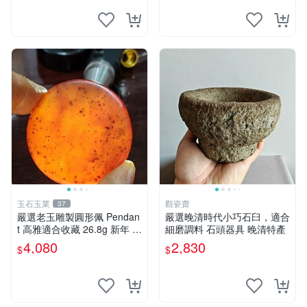
玉石玉業
觀瓷齋
37
嚴選老玉雕製圓形佩 Pendan
嚴選晚清時代小巧石臼，適合
t 高雅適合收藏 26.8g 新年 老
細磨調料 石頭器具 晚清特產
玉、雕佩、圓形
4,080
2,830
$
$