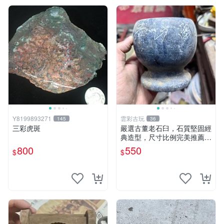
Y8199893271
雲彩古玩
145
36
三彩虎斑
嚴選古董老石臼，石質堅固經
典造型，尺寸比例完美推薦收
藏！ 老石臼 古董石臼 石器
800
550
$
$