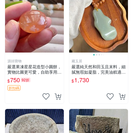
源頭寶物
藏玉居
嚴選果凍星星花造型小圓餅，
嚴選純天然和田玉且末料，細
實物比圖更可愛，自助享用更
膩無瑕如凝脂，完美油糕適合
方便 小圓餅 果凍 星星花
收藏與送禮。 純天然和田
750
1,730
92折
$
$
玉、油糕、玉器
折扣碼