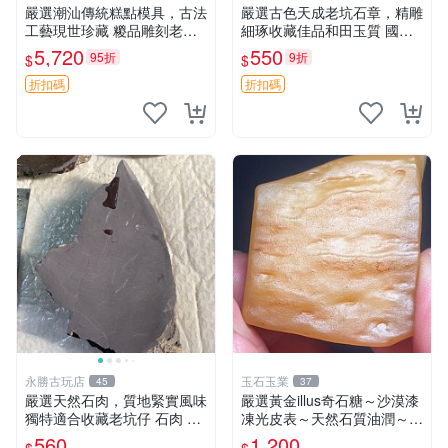
嚴選潮汕傳統糕點模具，古法
嚴選古色天成老坑石章，精雕
工藝現世珍藏 糉品雕刻老印
細琢收藏佳品和田玉質 國石
模 粵式粿品雕刻模具 老師傅
和田玉 石章
5,720
550
95折
9折
$
$
工藝實物嚮導版 潮州文化伴
手禮 潮汕地區專用粿品雕花
折扣碼
折扣碼
印板 古早手工技術呈
永勝古玩店
玉石玉業
45
37
嚴選天然石肉，質地緊實風味
嚴選黃金illus奇石糖～沙漠漆
獨特適合收藏老坑仔 石肉 老
凍光皮表～天然石質油潤～年
坑 杜鵑花
久包漿～光亮滑順～適合賞
560
1,200