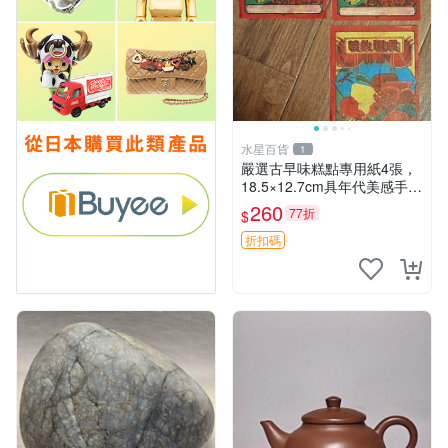
水星百貨
1
嚴選古早味糕點專用紙4張，
18.5×12.7cm具年代美感手工
紙 古早味 糕點紙 手工紙
260
77折
$
折扣碼