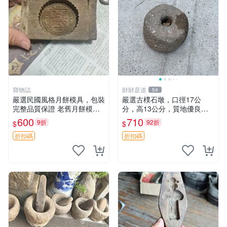
寶物誌
財財是道
54
嚴選民國風格月餅模具，包裝
嚴選古樸石墩，口徑17公
完整品質保證 老舊月餅模具
分，高13公分，質地優良適
收藏佳品 古早味月餅模具
合收藏石墩 古樸 石頭
600
710
9折
92折
$
$
折扣碼
折扣碼