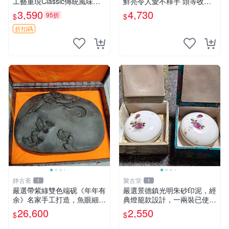
工藝重現Classic傳統風味適
鮮亮令人愛不釋手 頭等收藏
合收藏老饕推薦 糕點 印板 古
推薦 天然美顏佳品 和田玉油
3,590
4,730
95折
$
$
董
糕 美食 油糕 新疆美食
折扣碼
静古斋
聚古堂
1
1
嚴選帶紫綠雙色端砚《年年有
嚴選景德鎮光明朱砂印泥，經
余》名家手工打造，魚眼細膩
典燈籠款設計，一兩裝已使
透亮，氣勢非凡適合收藏 端
用，二盒同價。 美麗朱砂 印
26,600
2,550
$
$
砚 石頭 鱼紋
泥 燈籠款