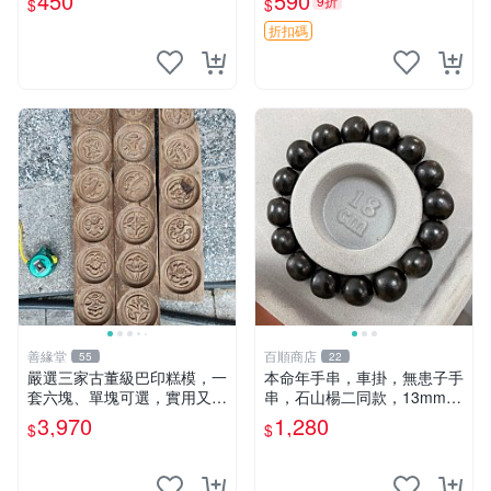
450
590
9折
$
$
折扣碼
善緣堂
百順商店
55
22
嚴選三家古董級巴印糕模，一
本命年手串，車掛，無患子手
套六塊、單塊可選，實用又有
串，石山楊二同款，13mm左
故事感，老物件自然磨損顯真
右精挑極品無患子手串，無患
3,970
1,280
$
$
摯情感。三塊同款、二塊六個
子、木患子、鬼見愁、菩提
裝、一塊單個裝，完整度如
子、黃皮子。野生無患子，顆
圖，誠意價販售中，非老
顆秒沉，份