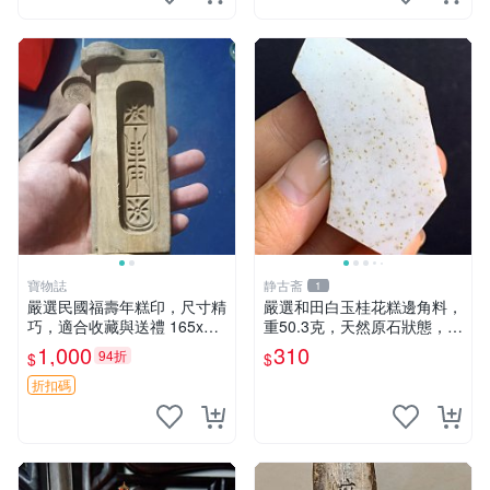
寶物誌
静古斋
1
嚴選民國福壽年糕印，尺寸精
嚴選和田白玉桂花糕邊角料，
巧，適合收藏與送禮 165x7
重50.3克，天然原石狀態，細
公分 福祿印 年節禮物
膩肉質適合收藏。 和田玉 玉
1,000
310
94折
$
$
石 發貨
折扣碼