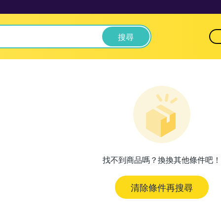
搜尋
找不到商品嗎？換換其他條件吧！
清除條件再搜尋