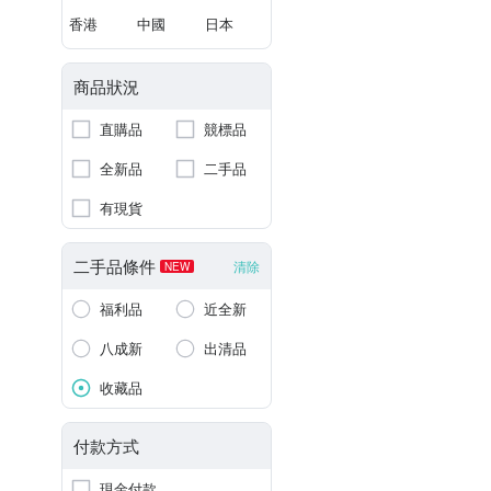
香港
中國
日本
商品狀況
直購品
競標品
全新品
二手品
有現貨
二手品條件
清除
NEW
福利品
近全新
八成新
出清品
收藏品
付款方式
現金付款