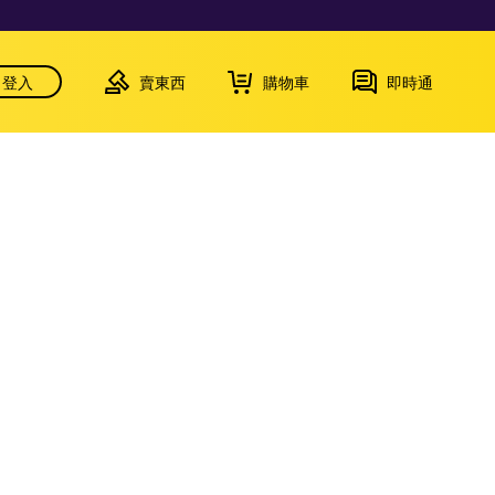
登入
賣東西
購物車
即時通