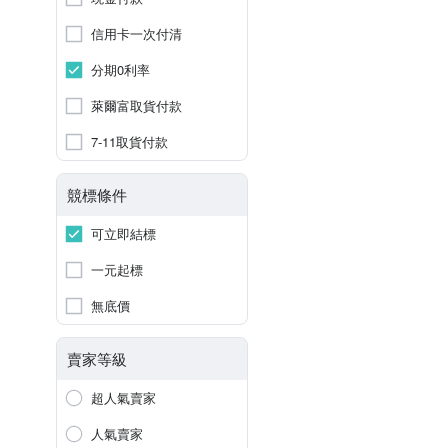
信用卡一次付清
分期0利率
萊爾富取貨付款
7-11取貨付款
競標條件
可立即結標
一元起標
無底價
賣家等級
超人氣賣家
人氣賣家