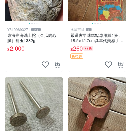
Y8199893271
水星百貨
145
1
東海岸海洗土挖（金瓜肉心
嚴選古早味糕點專用紙4張，
臟）碧玉1382g
18.5×12.7cm具年代美感手工
紙 古早味 糕點紙 手工紙
2,000
260
77折
$
$
折扣碼