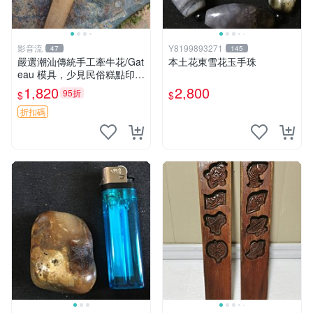
影音流
Y8199893271
47
145
嚴選潮汕傳統手工牽牛花/Gat
本土花東雪花玉手珠
eau 模具，少見民俗糕點印板
老月糕粿印專業模具，牽牛花
1,820
2,800
95折
$
$
精美圖案收藏品
折扣碼