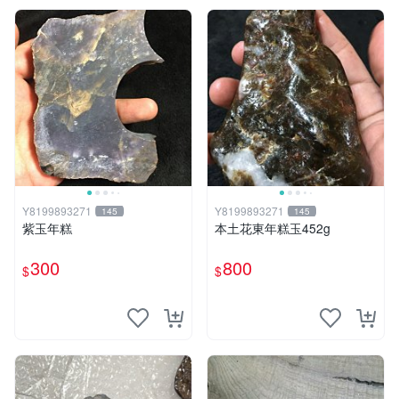
Y8199893271
Y8199893271
145
145
紫玉年糕
本土花東年糕玉452g
300
800
$
$