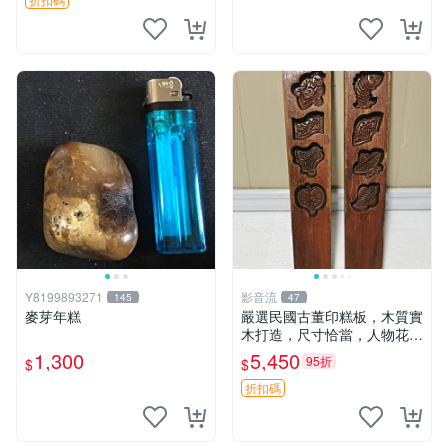
Y8199893271
影音流
145
47
麥芽年糕
嚴選民國古董印糕板，木質實
木打造，尺寸恰當，人物花型
雕工精湛，擺設收藏皆宜 精
1,300
5,450
95折
$
$
美 印糕 板型
折扣碼