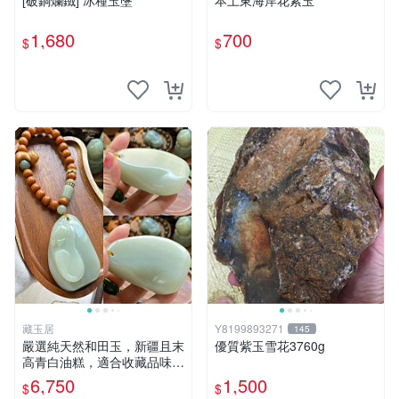
[破銅爛鐵] 冰種玉墬
本土東海岸花紫玉
1,680
700
$
$
藏玉居
Y8199893271
145
嚴選純天然和田玉，新疆且末
優質紫玉雪花3760g
高青白油糕，適合收藏品味珍
品 白玉 玉器 油糕
6,750
1,500
$
$