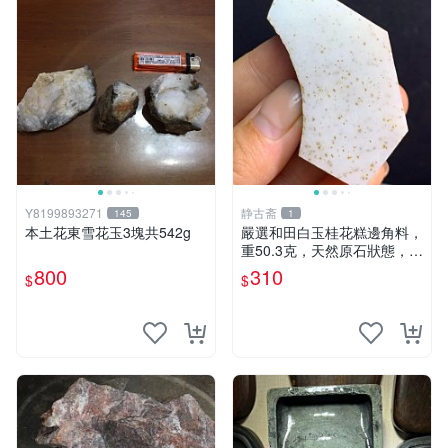
Y8199893271
静古斋
145
1
本土花東雪花玉3塊共542g
嚴選和田白玉桂花糕邊角料，
重50.3克，天然原石狀態，細
膩肉質適合收藏。 和田玉 玉
800
310
$
$
石 發貨