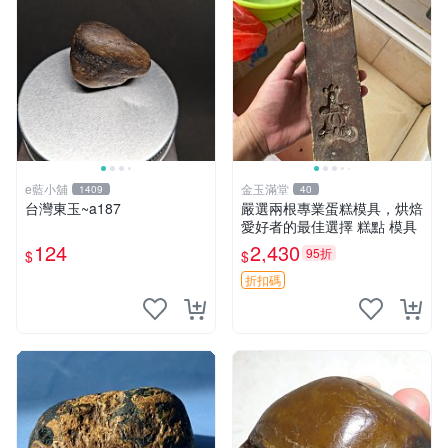
e藍小舖
金玉滿堂
1409
40
台灣東玉~a187
嚴選兩根專業蛋糕模具，烘焙
愛好者的最佳選擇 糕點 模具
124
2,430
95折
$
$
折扣碼