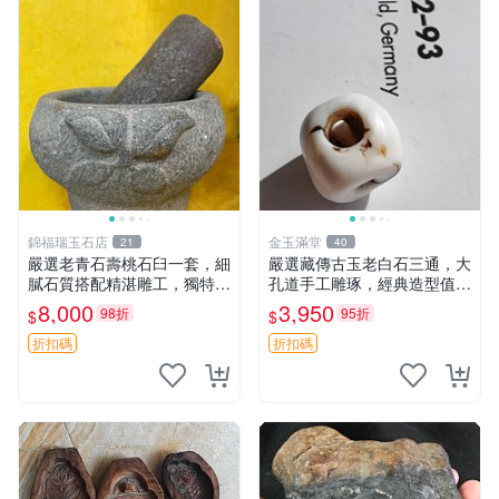
錦福瑞玉石店
金玉滿堂
21
40
嚴選老青石壽桃石臼一套，細
嚴選藏傳古玉老白石三通，大
膩石質搭配精湛雕工，獨特造
孔道手工雕琢，經典造型值得
型與厚重質感，適合收藏与使
收藏，直徑1.38cm對孔1.22c
8,000
3,950
98折
95折
$
$
用。壽桃 石臼 古法制qus
m高1.24cm 古玉 三通 玉器
折扣碼
折扣碼