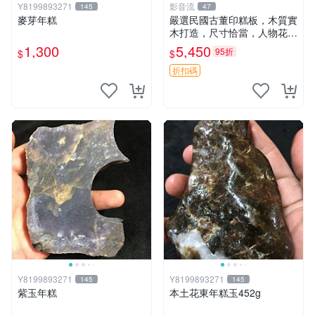
Y8199893271
影音流
145
47
麥芽年糕
嚴選民國古董印糕板，木質實
木打造，尺寸恰當，人物花型
雕工精湛，擺設收藏皆宜 精
1,300
5,450
95折
$
$
美 印糕 板型
折扣碼
Y8199893271
Y8199893271
145
145
紫玉年糕
本土花東年糕玉452g