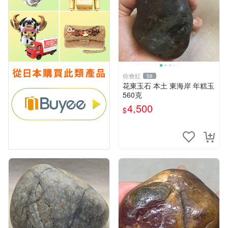
你會紅
58
花東玉石 本土 東海岸 年糕玉
560克
4,500
$