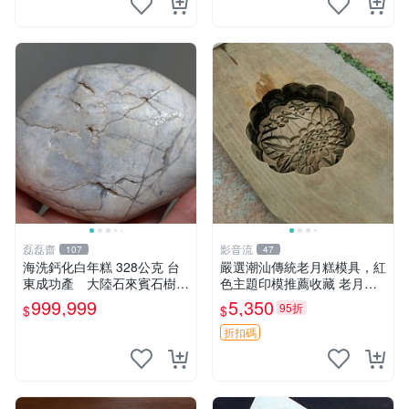
磊磊齋
影音流
107
47
海洗鈣化白年糕 328公克 台
嚴選潮汕傳統老月糕模具，紅
東成功產 大陸石來賓石樹化
色主題印模推薦收藏 老月糕
玉硅化木化石古骨董古文玩中
潮汕 糕點模具
999,999
5,350
95折
$
$
國台灣招財風水命理藝術收藏
品石雕龜甲石
折扣碼