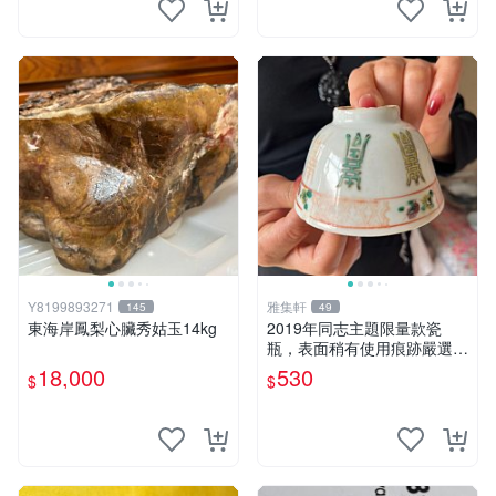
Y8199893271
雅集軒
145
49
東海岸鳳梨心臟秀姑玉14kg
2019年同志主題限量款瓷
瓶，表面稍有使用痕跡嚴選推
薦收藏品古董級品相 同志主
18,000
530
$
$
題 瓷器 古董