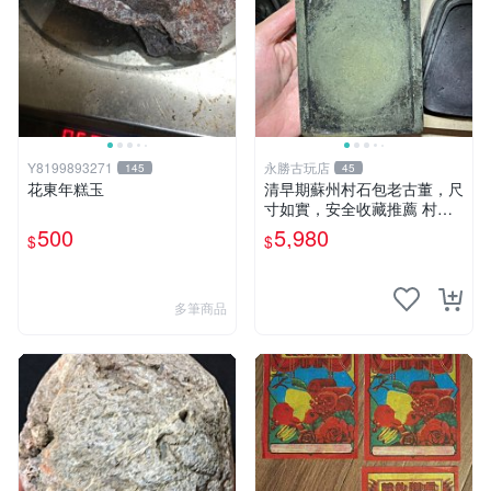
Y8199893271
永勝古玩店
145
45
花東年糕玉
清早期蘇州村石包老古董，尺
寸如實，安全收藏推薦 村石
古董 石頭
500
5,980
$
$
多筆商品