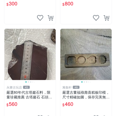
300
800
$
$
永勝古玩店
雅集軒
45
49
嚴選80年代古塔巖石料，限
嚴選古董福祿壽喜糕板印模，
量珍藏推薦 古塔巖石 石頭收
尺寸精確如圖，保存完美無瑕
藏 塔材鑽刻
福祿 寬度 高度
560
460
$
$