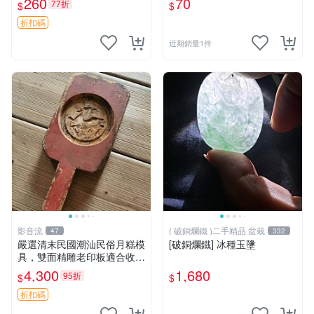
260
70
77折
$
$
折扣碼
近期銷量1件
影音流
( 破銅爛鐵 )二手精品 盆栽
47
332
嚴選清末民國潮汕民俗月糕模
[破銅爛鐵] 冰種玉墬
具，雙面精雕老印板適合收藏
月糕 潮汕 模具
4,300
1,680
95折
$
$
折扣碼