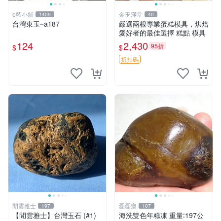
e藍小舖
金玉滿堂
1409
40
台灣東玉~a187
嚴選兩根專業蛋糕模具，烘焙
愛好者的最佳選擇 糕點 模具
124
2,430
95折
$
$
折扣碼
閒雲雅士
磊磊齋
197
107
【閒雲雅士】台灣玉石 (#1)
海洗雙色年糕凍 重量∶197公