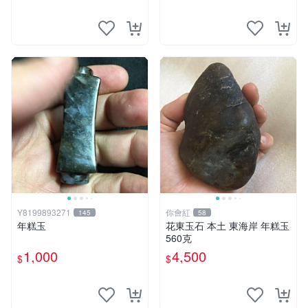
Y8199893271
你會紅
145
58
年糕玉
花東玉石 本土 東海岸 年糕玉
560克
1,000
4,500
$
$