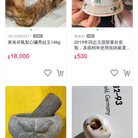
Y8199893271
雅集軒
145
49
東海岸鳳梨心臟秀姑玉14kg
2019年同志主題限量款瓷
瓶，表面稍有使用痕跡嚴選推
薦收藏品古董級品相 同志主
18,000
530
$
$
題 瓷器 古董