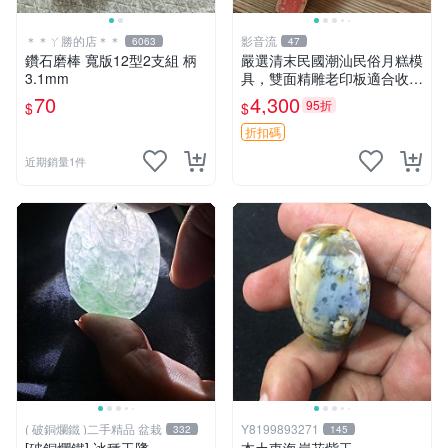
＊＊ㄚ勝的店＊＊
影音流
6063
47
鑽石磨棒 寬版12型2支組 柄
嚴選清末民國潮汕民俗月糕模
3.1mm
具，雙面精雕老印板適合收藏
月糕 潮汕 模具
70
4,300
95折
$
$
折扣碼
近期銷量1件
( 破銅爛鐵 )二手精品 盆栽
Y8199893271
332
145