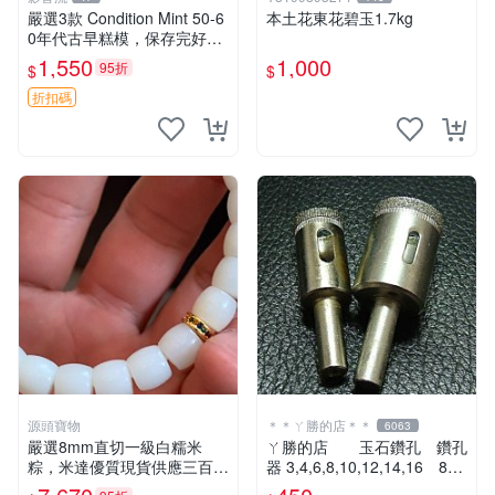
嚴選3款 Condition Mint 50-6
本土花東花碧玉1.7kg
0年代古早糕模，保存完好請
詳觀圖片，購前建議檢查，售
1,550
1,000
95折
$
$
後恕不退換。老糕模 古董模
子 糕點模具
折扣碼
源頭寶物
＊＊ㄚ勝的店＊＊
6063
嚴選8mm直切一級白糯米
ㄚ勝的店 玉石鑽孔 鑽孔
粽，米達優質現貨供應三百條
器 3,4,6,8,10,12,14,16 8支
細滅油滑口感極佳 所見即所
為一組直購450元