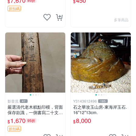
7,670
450
95折
$
$
得 單批可議 糯米粽 白粽 起
義
折扣碼
多筆商品
影音流
Y3143612496
47
185
嚴選清代老木糕點印模，背面
石之華攻玉山房-東海岸玉石.
保存款識，一側書寫二十文，
16*12*13cm.
呈現古舊包漿，無裂痕，長2
1,670
8,000
95折
$
$
4.2公分、寬7公分，珍稀老物
件，適合收藏。 清代老木頭
折扣碼
糕點模具 二十文