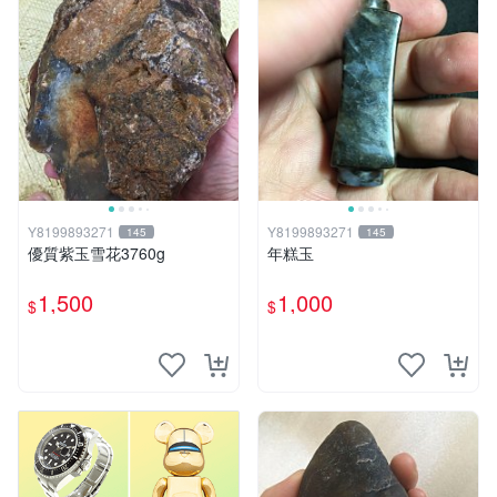
Y8199893271
Y8199893271
145
145
優質紫玉雪花3760g
年糕玉
1,500
1,000
$
$