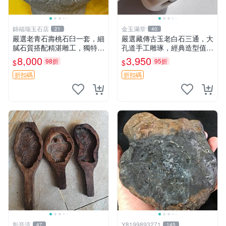
錦福瑞玉石店
金玉滿堂
21
40
嚴選老青石壽桃石臼一套，細
嚴選藏傳古玉老白石三通，大
膩石質搭配精湛雕工，獨特造
孔道手工雕琢，經典造型值得
型與厚重質感，適合收藏与使
收藏，直徑1.38cm對孔1.22c
8,000
3,950
98折
95折
$
$
用。壽桃 石臼 古法制qus
m高1.24cm 古玉 三通 玉器
折扣碼
折扣碼
影音流
Y8199893271
47
145