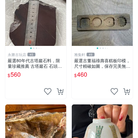
永勝古玩店
雅集軒
45
49
嚴選80年代古塔巖石料，限
嚴選古董福祿壽喜糕板印模，
量珍藏推薦 古塔巖石 石頭收
尺寸精確如圖，保存完美無瑕
藏 塔材鑽刻
福祿 寬度 高度
560
460
$
$