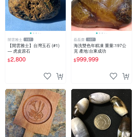
閒雲雅士
磊磊齋
197
107
【閒雲雅士】台灣玉石 (#1)
海洗雙色年糕凍 重量∶197公
— 虎皮原石
克 產地∶台東成功
2,800
999,999
$
$