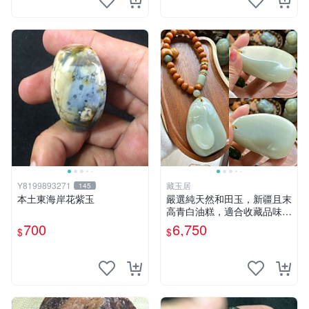
Y8199893271
藏玉居
145
本土東海岸花紫玉
嚴選純天然和田玉，新疆且末
高青白油糕，適合收藏品味珍
品 白玉 玉器 油糕
700
6,750
$
$