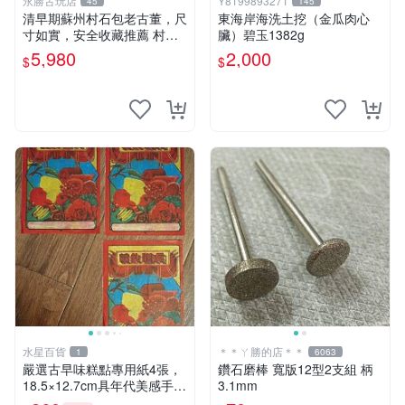
永勝古玩店
Y8199893271
45
145
清早期蘇州村石包老古董，尺
東海岸海洗土挖（金瓜肉心
寸如實，安全收藏推薦 村石
臟）碧玉1382g
古董 石頭
5,980
2,000
$
$
水星百貨
＊＊ㄚ勝的店＊＊
1
6063
嚴選古早味糕點專用紙4張，
鑽石磨棒 寬版12型2支組 柄
18.5×12.7cm具年代美感手工
3.1mm
紙 古早味 糕點紙 手工紙