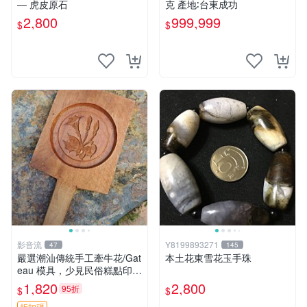
— 虎皮原石
克 產地∶台東成功
2,800
999,999
$
$
影音流
Y8199893271
47
145
嚴選潮汕傳統手工牽牛花/Gat
本土花東雪花玉手珠
eau 模具，少見民俗糕點印板
老月糕粿印專業模具，牽牛花
1,820
2,800
95折
$
$
精美圖案收藏品
折扣碼