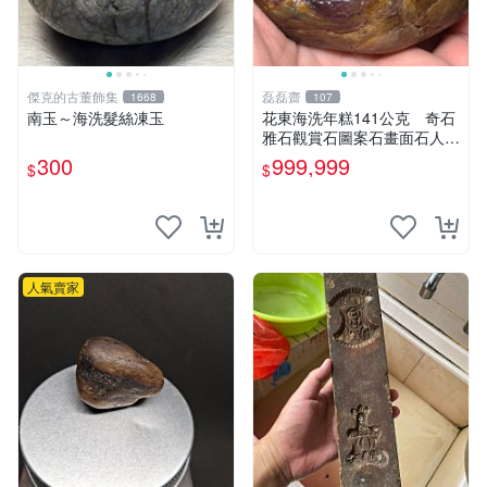
傑克的古董飾集
磊磊齋
1668
107
南玉～海洗髮絲凍玉
花東海洗年糕141公克 奇石
雅石觀賞石圖案石畫面石人物
石原礦石石風景觀石印章石印
300
999,999
$
$
石戈壁石戈壁玉石雨花石瑪瑙
大灣石珠寶石雕
人氣賣家