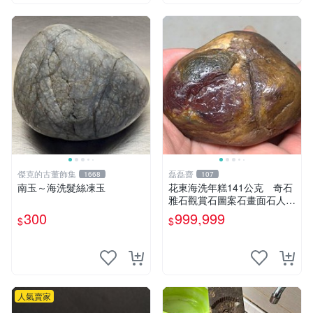
傑克的古董飾集
磊磊齋
1668
107
南玉～海洗髮絲凍玉
花東海洗年糕141公克 奇石
雅石觀賞石圖案石畫面石人物
石原礦石石風景觀石印章石印
300
999,999
$
$
石戈壁石戈壁玉石雨花石瑪瑙
大灣石珠寶石雕
人氣賣家