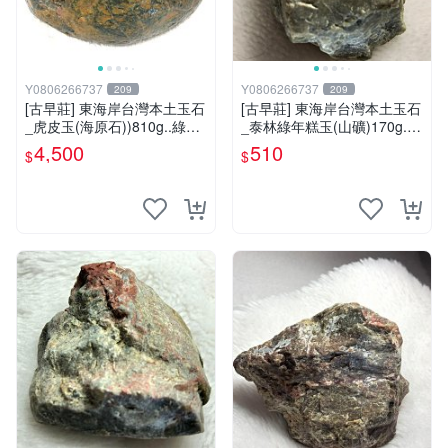
Y0806266737
Y0806266737
209
209
[古早莊] 東海岸台灣本土玉石
[古早莊] 東海岸台灣本土玉石
_虎皮玉(海原石))810g..綠01
_泰林綠年糕玉(山礦)170g..Q
3
Q.溫潤.雕刻上選好料_綠002
4,500
510
$
$