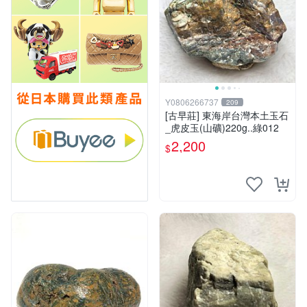
Y0806266737
209
[古早莊] 東海岸台灣本土玉石
_虎皮玉(山礦)220g..綠012
2,200
$