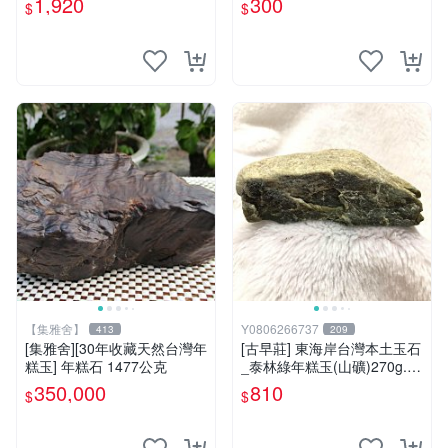
1,920
300
$
$
【集雅舍】
Y0806266737
413
209
[集雅舍][30年收藏天然台灣年
[古早莊] 東海岸台灣本土玉石
糕玉] 年糕石 1477公克
_泰林綠年糕玉(山礦)270g..Q
Q.溫潤.雕刻上選好料_綠001
350,000
810
$
$