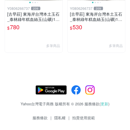
Y0806266737
Y0806266737
209
209
[古早莊] 東海岸台灣本土玉石
[古早莊] 東海岸台灣本土玉石
_泰林綠年糕血絲玉(山礦)130
_泰林綠年糕血絲玉(山礦)175
g..QQ.溫潤.雕刻上選好料_綠
g..QQ.溫潤.雕刻上選好料_綠
780
530
$
$
009
005
多筆商品
多筆商品
Yahoo台灣電子商務 版權所有 © 2026 服務條款(
更新
)
服務條款
|
隱私權
|
拍賣使用規範