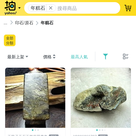
年糕石
登
印石/原石
年糕石
全部
分類
最新上架
價格
最高人氣