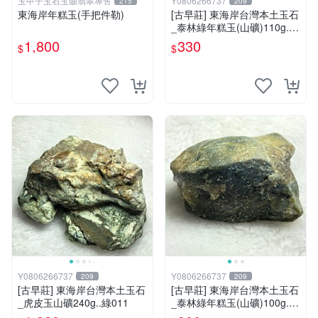
玉甲子玉石玉髓翡翠專售
Y0806266737
215
209
東海岸年糕玉(手把件勒)
[古早莊] 東海岸台灣本土玉石
_泰林綠年糕玉(山礦)110g..Q
Q.溫潤.雕刻上選好料_綠006
1,800
330
$
$
Y0806266737
Y0806266737
209
209
[古早莊] 東海岸台灣本土玉石
[古早莊] 東海岸台灣本土玉石
_虎皮玉山礦240g..綠011
_泰林綠年糕玉(山礦)100g..Q
Q.溫潤.雕刻上選好料_綠007