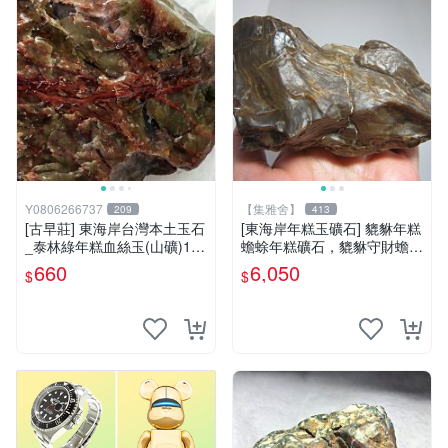
Y0806266737
【集雅舍】
209
413
[古早莊] 東海岸台灣本土玉石
[東海岸年糕玉礦石] 貔貅年糕
_泰林綠年糕血絲玉(山礦)110
蟾蜍年糕礦石，貔貅守財蟾蜍
g..QQ.溫潤.雕刻上選好料_綠
富，年糕如玉富贵來，主富貴
660
6,050
$
$
008
如意福壽康寧大吉!重520公克