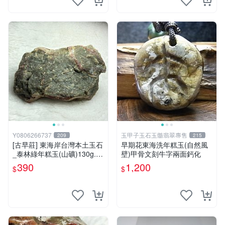
Y0806266737
玉甲子玉石玉髓翡翠專售
209
215
[古早莊] 東海岸台灣本土玉石
早期花東海洗年糕玉(自然風
_泰林綠年糕玉(山礦)130g..Q
壁)甲骨文刻牛字兩面鈣化
Q.溫潤.雕刻上選好料_綠010
390
1,200
$
$