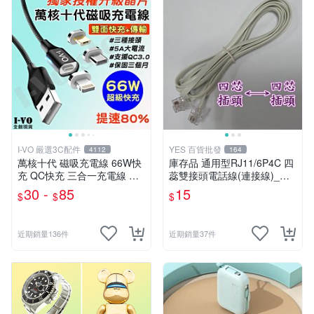
I-VO 嚴選3C配件
YES 百貨批發
4112
164
萬核十代 磁吸充電線 66W快
庫存品 通用型RJ11/6P4C 四
充 QC快充 三合一充電線 彎
蕊雙接頭電話線(連接線)_白
頭充電線 Type-C充電線 充電
色_全銅_ 2米_直線[YES 百
30 -
85
15
$
$
$
線 傳輸線 快充線
貨批發]
近期銷量136件
近期銷量37件