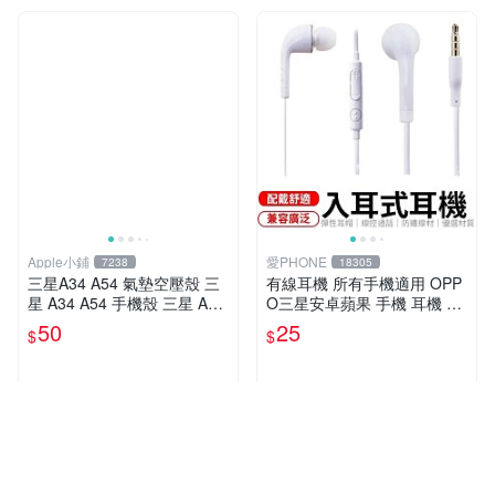
Apple小鋪
愛PHONE
7238
18305
三星A34 A54 氣墊空壓殼 三
有線耳機 所有手機適用 OPP
星 A34 A54 手機殼 三星 A34
O三星安卓蘋果 手機 耳機 有
A54 透明保護套
線耳機 手機電腦 聽歌講電話
50
25
$
$
贈禮品 輕便耳機 運動耳機
近期銷量36件
多筆商品