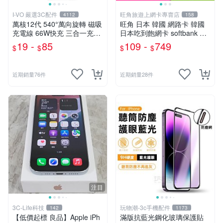
I-VO 嚴選3C配件
旺角旅遊上網卡專賣店
4112
158
萬核12代 540°萬向旋轉 磁吸
旺角 日本 韓國 網路卡 韓國
充電線 66W快充 三合一充電
日本吃到飽網卡 softbank 網
線 彎頭充電線 Type-C充電線
路卡 吃到飽 韓國 SK 日本吃
19 -
85
109 -
749
$
$
$
$
充電線 快充線
到飽 吃到飽網路卡
近期銷量76件
近期銷量28件
注目
3C-Life科技
玩物潮-3c手機配件
142
1173
【低價起標 良品】Apple iPh
滿版抗藍光鋼化玻璃保護貼