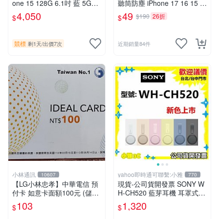
one 15 128G 6.1吋 藍 5G蘋
聽筒防塵 iPhone 17 16 15 1
果手機 id已登出 Face id 螢幕
4 Pro Max 13 12 11 Xs Xr 1
4,050
49
$190
26折
$
$
原彩 原廠電池
6e
競標
剩1天
/
出價7次
近期銷量84件
小林通訊
yahoo即時通可聯繫:小雅
10607
770
【LG小林忠孝】中華電信 預
現貨-公司貨開發票 SONY W
付卡 如意卡面額100元 (儲值
H-CH520 藍芽耳機 耳罩式耳
卡/補充卡)
機 WHCH520【小雅3C】台
103
1,320
$
$
中