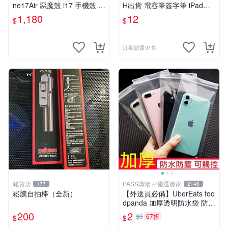
ne17Air 惡魔殼 i17 手機殼 軍
H出貨 電容筆簽字筆 iPad觸
規殼 惡魔防摔殼 iPhone17Pr
控筆 手機觸控筆 二合一觸碰
1,180
12
$
$
o
筆 平板觸控筆 繪圖筆 手寫筆
【B0181】
近期銷量91件
雜貨店
PASS購物 ✅優選賣家
177
2146
崧騰自拍棒（全新）
【外送員必備】UberEats foo
dpanda 加厚透明防水袋 防水
手機袋 手機防水袋 夾鍊袋 口
200
2
$3
67折
$
$
罩加厚透明