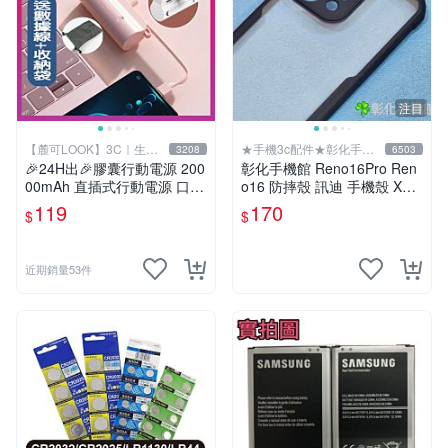
注目
【麓可LOOK】3C｜生活
★手機3c配件★彰化手機
3208
6503
百貨
館
🎉24H出🎉膠囊行動電源 200
彰化手機館 Reno16Pro Ren
00mAh 直插式行動電源 口袋
o16 防摔殼 訊迪 手機殼 XUN
行動電源 移動電源 迷你膠囊
DD 甲殼蟲 OPPO Reno16F
119
170
$
$
充電寶 蘋果 type-c
近期銷量53件