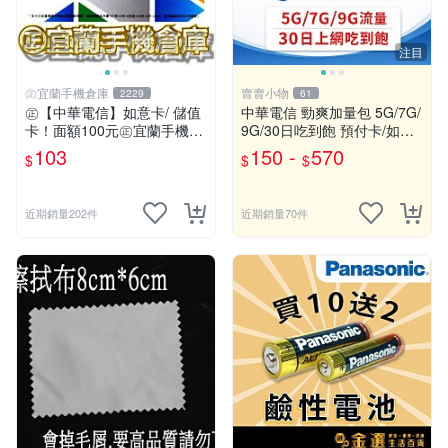
注目
㊣宜蘭手機倉庫
賣賣小物
2229
61
㊣【中華電信】如意卡/ 儲值
中華電信 勁爽加量包 5G/7G/
卡！面額100元㊣宜蘭手機倉
9G/30日吃到飽 預付卡/如意
庫
卡/網路流量包/儲值卡
103
150 -
570
$
$
$
近期銷量202件
近期銷量70件