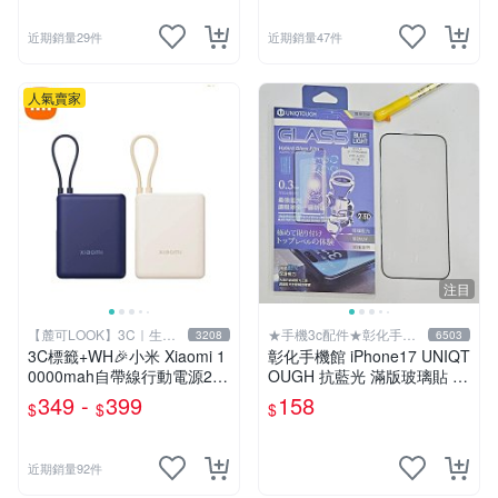
近期銷量29件
近期銷量47件
人氣賣家
注目
【麓可LOOK】3C｜生活
★手機3c配件★彰化手機
3208
6503
百貨
館
3C標籤+WH🎉小米 Xiaomi 1
彰化手機館 iPhone17 UNIQT
0000mah自帶線行動電源22.
OUGH 抗藍光 滿版玻璃貼 iP
5W/33W快充 行充 行動充 充
hone17ProMax i17 防紫光
349 -
399
158
$
$
$
電寶 移動電
近期銷量92件