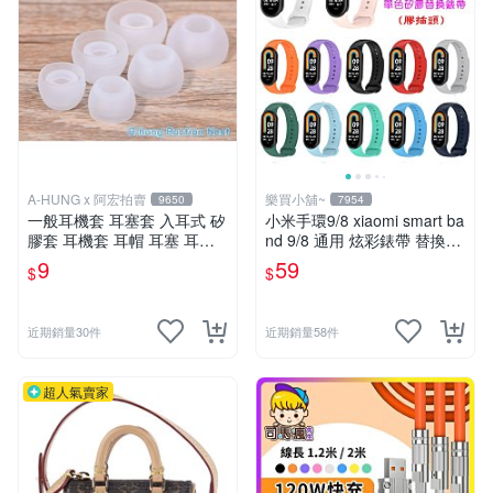
A-HUNG x 阿宏拍賣
樂買小舖~
9650
7954
一般耳機套 耳塞套 入耳式 矽
小米手環9/8 xiaomi smart ba
膠套 耳機套 耳帽 耳塞 耳套
nd 9/8 通用 炫彩錶帶 替換錶
耳機塞 耳機矽膠套
帶 取代原廠錶帶 多色現貨 膠
9
59
$
$
插頭
近期銷量30件
近期銷量58件
超人氣賣家