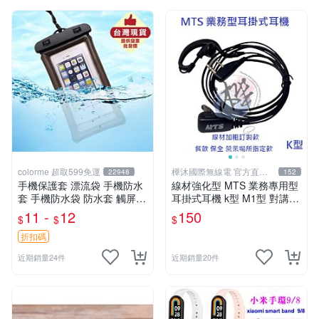
colorme 超取599免運
樺沐國際無線電 官方直營
22948
152
旗艦店
手機保護套 漂流袋 手機防水
線材強化型 MTS 業務專用型
套 手機防水袋 防水套 觸屏
耳掛式耳機 k型 M1型 對講機
防水包包 【Q172】Color_m
耳機 無線電耳機 耳掛耳機 業
11 -
12
150
$
$
$
e
務耳機 通用型
折扣碼
近期銷量24件
近期銷量20件