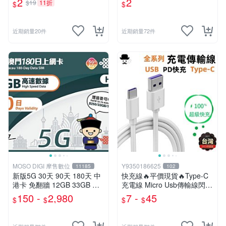
2
2
$19
11折
$
$
21】Color me
6】Color me
近期銷量20件
近期銷量72件
MOSO DIGI 摩售數位
Y9350186625
11185
102
新版5G 30天 90天 180天 中
快充線🔥平價現貨🔥Type-C
港卡 免翻牆 12GB 33GB 大
充電線 Micro Usb傳輸線閃充
陸上網卡 大陸網卡 中國網卡
線1米2米適用三星OPPO小米
150 -
2,980
7 -
45
$
$
$
$
大陸網路卡 中國上網卡 4G聯
Realme華為SONY
通