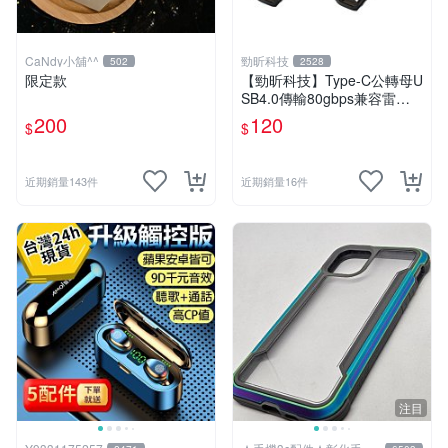
CaNdy小舖^^
勁昕科技
502
2528
限定款
【勁昕科技】Type-C公轉母U
SB4.0傳輸80gbps兼容雷電P
D240W全功能磁吸轉接頭
200
120
$
$
近期銷量143件
近期銷量16件
注目