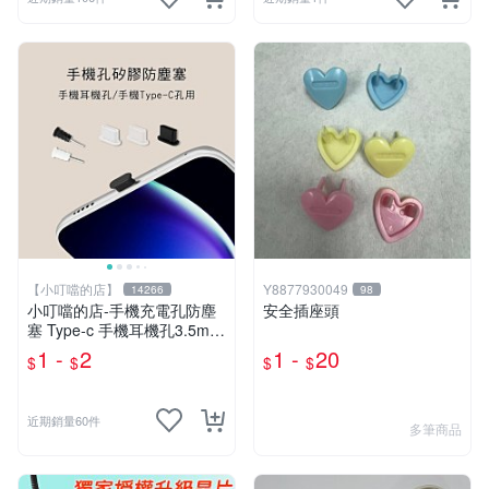
【小叮噹的店】
Y8877930049
14266
98
小叮噹的店-手機充電孔防塵
安全插座頭
塞 Type-c 手機耳機孔3.5mm
E75
1 -
2
1 -
20
$
$
$
$
近期銷量60件
多筆商品