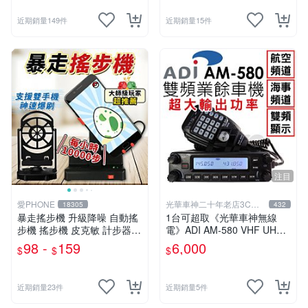
近期銷量149件
近期銷量15件
注目
愛PHONE
光華車神二十年老店3C賣
18305
432
場
暴走搖步機 升級降噪 自動搖
1台可超取《光華車神無線
步機 搖步機 皮克敏 計步器
電》ADI AM-580 VHF UHF
刷步機 種花神器 搖擺器 寶可
雙頻車機~雙顯雙收 內建航海
98 -
159
6,000
$
$
$
夢走路機 刷步器 寶可夢走路
頻道 AM580
機
近期銷量23件
近期銷量5件