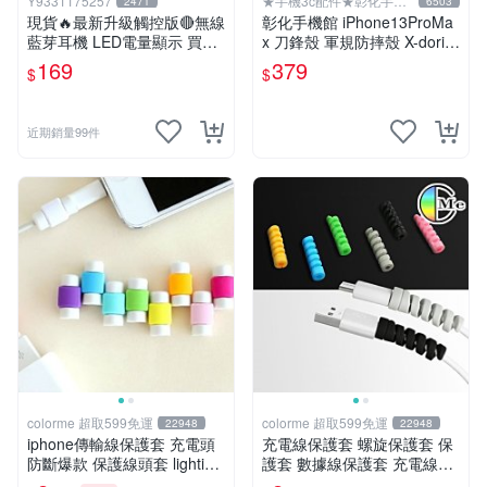
Y9331175257
★手機3c配件★彰化手機
2471
6503
館
現貨🔥最新升級觸控版🔴無線
彰化手機館 iPhone13ProMa
藍芽耳機 LED電量顯示 買一
x 刀鋒殼 軍規防摔殼 X-doria
送五 超強續航🔋蘋果安卓都
手機殼 i13 金屬框 極盾
169
379
$
$
可 防潑水運動耳機【HSA0
1】
近期銷量99件
colorme 超取599免運
colorme 超取599免運
22948
22948
iphone傳輸線保護套 充電頭
充電線保護套 螺旋保護套 保
防斷爆款 保護線頭套 lighting
護套 數據線保護套 充電線頭
數據線保護器 蘋果周邊 【Z0
保護套 充電線 防咬線 【F03