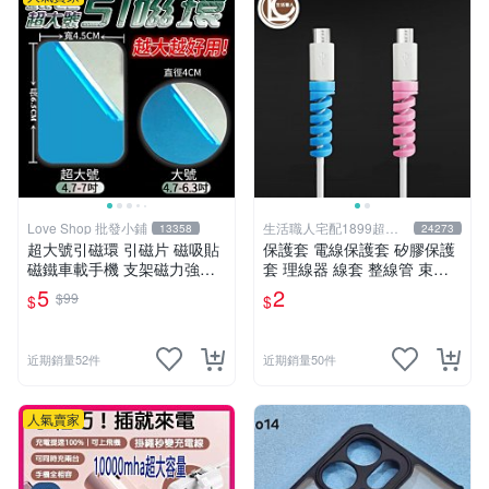
Love Shop 批發小鋪
生活職人宅配1899超取
13358
24273
599
超大號引磁環 引磁片 磁吸貼
保護套 電線保護套 矽膠保護
磁鐵車載手機 支架磁力強力
套 理線器 線套 整線管 束線
吸盤大號超薄吸鐵片 磁力貼
管 充電線 防咬線 充電線頭保
5
2
$99
$
$
片 引磁貼片
護套 生活職人【F036】
近期銷量52件
近期銷量50件
人氣賣家