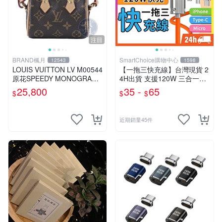
注目
BRAND楓月
SmartChoice購物中心
12543
1598
LOUIS VUITTON LV M00544
【一拖三快充線】台灣現貨 2
原花SPEEDY MONOGRAM
4H出貨 支援120W 三合一充
手袋吊飾
電線 Type-C線 蘋果 安卓 三
25,800
35 -
65
$
$
$
星 小米【B0152】
近期銷量45件