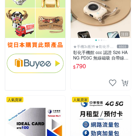
注目
★手機3c配件★彰化手機
6503
館
彰化手機館 ccc 認證 S26 HA
NG PD3C 無線磁吸 自帶線1
0000mAh 行動電源 無線充電
790
$
磁吸充電 S26Ultra
人氣賣家
人氣賣家