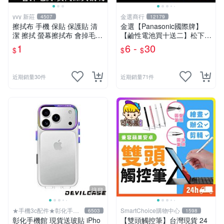
yvy 新莊
金選商行
4507
12179
擦拭布 手機 保貼 保護貼 清
金選【Panasonic國際牌】
潔 擦拭 螢幕擦拭布 會掉毛
【鹼性電池買十送二】松下鈦
貼膜 保護膜 8cm*6cm
元素EVOLTA ALKALINE 3號
1
6 -
30
$
$
$
電池 4號電池 鈕扣
近期銷量30件
近期銷量71件
注目
★手機3c配件★彰化手機
SmartChoice購物中心
6503
1598
館
彰化手機館 現貨送玻貼 iPho
【雙頭觸控筆】台灣現貨 24