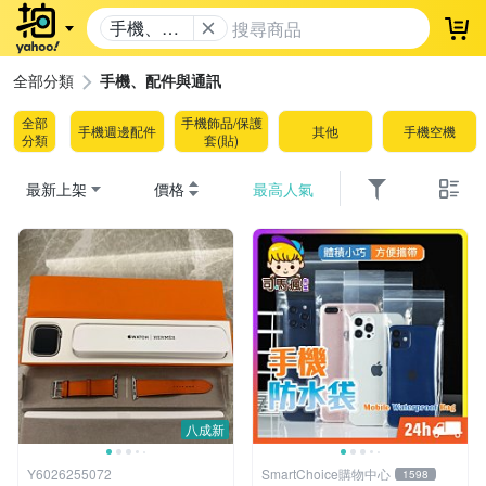
手機、配
登
件與通訊
全部分類
手機、配件與通訊
全部
手機飾品/保護
手機週邊配件
其他
手機空機
分類
套(貼)
最新上架
價格
最高人氣
八成新
Y6026255072
SmartChoice購物中心
1598