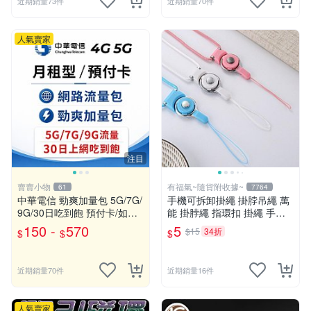
近期銷量73件
近期銷量70件
人氣賣家
注目
賣賣小物
有福氣~隨貨附收據~
61
7764
中華電信 勁爽加量包 5G/7G/
手機可拆卸掛繩 掛脖吊繩 萬
9G/30日吃到飽 預付卡/如意
能 掛脖繩 指環扣 掛繩 手機
卡/網路流量包/儲值卡
繩 手機掛繩【GF355】
150 -
570
5
$15
34折
$
$
$
近期銷量70件
近期銷量16件
人氣賣家