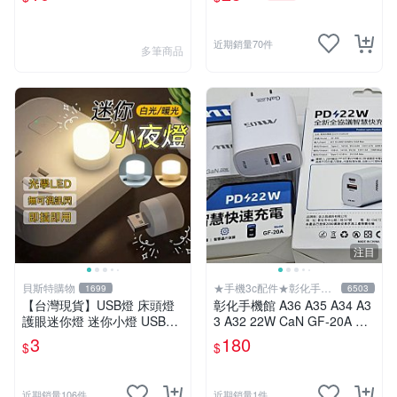
繩 手機掛繩
近期銷量70件
多筆商品
注目
貝斯特購物
★手機3c配件★彰化手機
1699
6503
館
【台灣現貨】USB燈 床頭燈
彰化手機館 A36 A35 A34 A3
護眼迷你燈 迷你小燈 USB小
3 A32 22W CaN GF-20A 充
燈 宿舍燈 夜燈 USB夜燈 暖
電器 快充 PD頭 A22 三星
3
180
$
$
光燈 白光燈 小夜燈
近期銷量106件
近期銷量1件