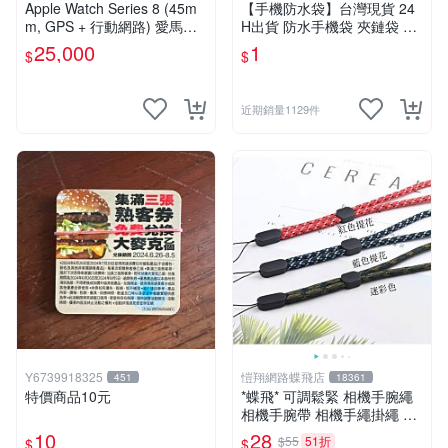
Apple Watch Series 8 (45m
【手機防水袋】台灣現貨 24
m, GPS + 行動網路) 愛馬仕
H出貨 防水手機袋 夾鏈袋 收
單圈皮革錶帶 附原盒
納袋 iPhone手機袋專用 防髒
25,000
1
$
$
污【B0012】
近期銷量1129件
Y6739918325
愷翔網路蝶飛店
451
18361
特價商品10元
*蝶飛* 可調鬆緊 相機手腕繩
相機手腕帶 相機手繩掛繩 手
電筒掛繩 對講機掛繩 吊牌掛
10
28
$55
51折
$
$