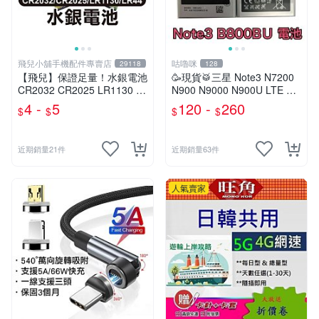
飛兒小舖手機配件專賣店
咕嚕咪
29118
128
【飛兒】保證足量！水銀電池
🥳現貨🥁三星 Note3 N7200
CR2032 CR2025 LR1130 L
N900 N9000 N900U LTE N9
R44 AG13 祼裝 200mAh 鈕
006 N9005 電池
4 -
5
120 -
260
$
$
$
$
扣電池
近期銷量21件
近期銷量63件
人氣賣家