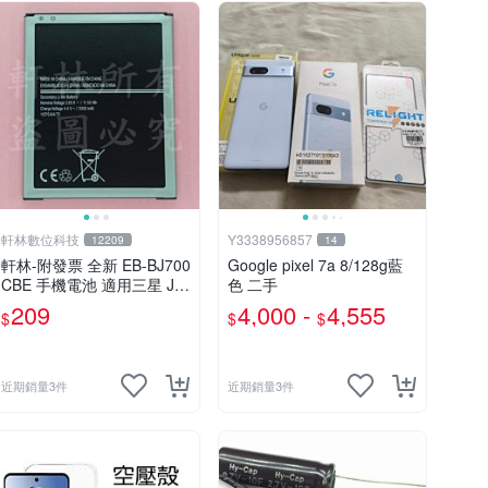
軒林數位科技
Y3338956857
12209
14
軒林-附發票 全新 EB-BJ700
Google pixel 7a 8/128g藍
CBE 手機電池 適用三星 J7
色 二手
2015 J700F#SA021A
209
4,000 -
4,555
$
$
$
近期銷量3件
近期銷量3件