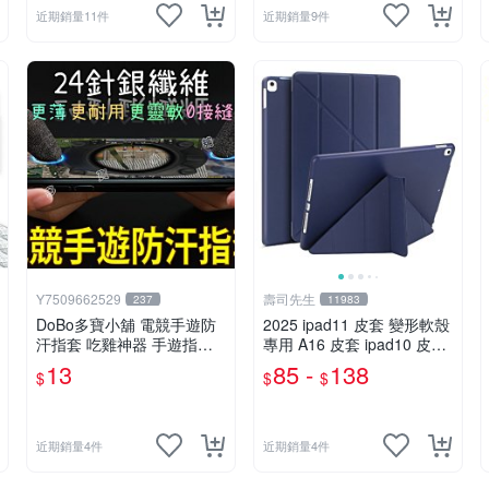
近期銷量11件
近期銷量9件
Y7509662529
壽司先生
237
11983
DoBo多寶小舖 電競手遊防
2025 ipad11 皮套 變形軟殼
汗指套 吃雞神器 手遊指套
專用 A16 皮套 ipad10 皮套
電競指套 遊戲指套 電競級
可立 休眠 有5種立起來的方
13
85 -
138
$
$
$
手遊指套 決勝時刻 傳說對
式 超薄
決 絕地求生
近期銷量4件
近期銷量4件