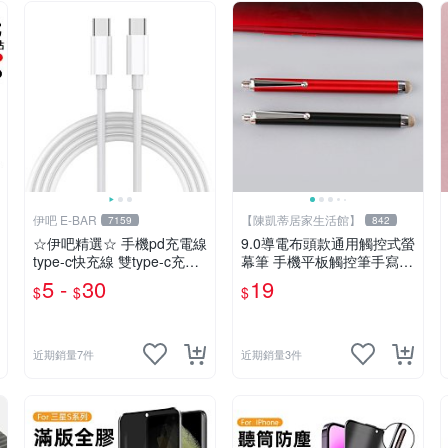
伊吧 E-BAR
【陳凱蒂居家生活館】
7159
842
☆伊吧精選☆ 手機pd充電線
9.0導電布頭款通用觸控式螢
type-c快充線 雙type-c充電
幕筆 手機平板觸控筆手寫筆
線 Type-C To Type-C《A2A
金屬電容筆
5 -
30
19
$
$
$
95》
近期銷量7件
近期銷量3件