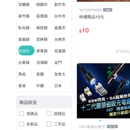
宜蘭縣
桃園市
新竹市
Y6739918325
449
新竹縣
苗栗縣
台中市
特價商品10元
彰化縣
南投縣
嘉義市
10
$
嘉義縣
雲林縣
台南市
高雄市
屏東縣
花蓮縣
多筆商品
台東縣
澎湖縣
金門
馬祖
美國
加拿大
香港
中國
日本
商品狀況
直購品
競標品
全新品
二手品
I-VO 嚴選3C配件
4110