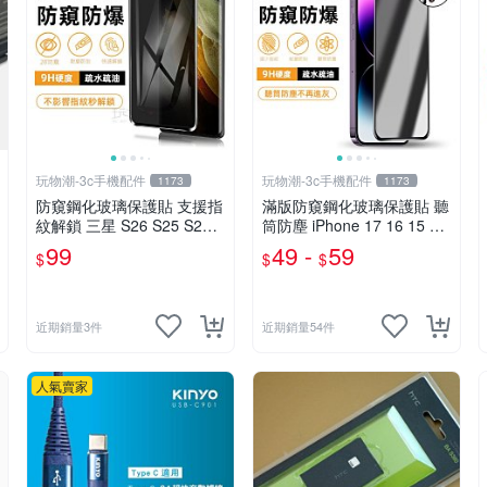
玩物潮-3c手機配件
玩物潮-3c手機配件
1173
1173
防窺鋼化玻璃保護貼 支援指
滿版防窺鋼化玻璃保護貼 聽
紋解鎖 三星 S26 S25 S24 S
筒防塵 iPhone 17 16 15 14
23 Plus ultra
Pro Max 13 12 11 xr xs 16
99
49 -
59
$
$
$
e
近期銷量3件
近期銷量54件
人氣賣家