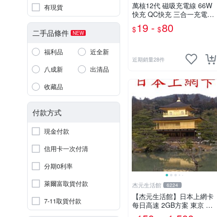
萬核12代 磁吸充電線 66W
有現貨
快充 QC快充 三合一充電線
彎頭充電線 Type-C充電線
19 -
80
$
$
充電線 傳輸線 快充線
二手品條件
NEW
福利品
近全新
近期銷量28件
八成新
出清品
收藏品
付款方式
現金付款
信用卡一次付清
分期0利率
萊爾富取貨付款
杰元生活館
6224
【杰元生活館】日本上網卡
7-11取貨付款
每日高速 2GB方案 東京 沖
繩 大阪 北海道 九州 石垣島