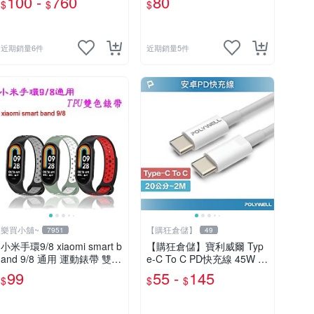
100 -
760
80
$
$
$
利 義大利 英國 愛爾蘭
多色現貨 腕帶 錶帶
近期銷量6件
近期銷量5件
樂買小舖~
【購狂倉儲】
7951
49
小米手環9/8 xiaomi smart b
【購狂倉儲】寶利威爾 Typ
and 9/8 通用 運動錶帶 雙色
e-C To C PD快充線 45W 適
洞洞透氣 取代原廠錶帶 多
用iPad安卓 tycp-c充電線 快
99
55 -
145
$
$
$
色現貨
充線 快速充電 安卓蘋果充
電