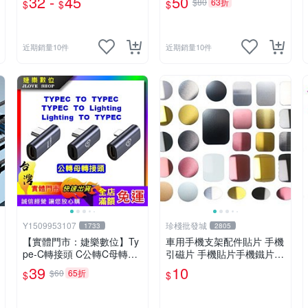
32 -
45
50
$80
63折
$
$
$
貼 防偷窺貼膜
保護套
近期銷量10件
近期銷量10件
Y1509953107
珍棧批發城
1733
2805
【實體門市：婕樂數位】Ty
車用手機支架配件貼片 手機
pe-C轉接頭 C公轉C母轉接
引磁片 手機貼片手機鐵片支
頭 蘋果轉Typec轉蘋果 USB
架鐵片吸磁鐵片手機架
39
10
$60
65折
$
$
3.1中側彎頭 10Gbps