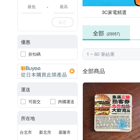
-
3C家電精選
確定
全部
(23057)
優惠
1 ~ 60 筆結果
折扣碼
全部商品
運送
可面交
跨國運送
所在地
台北市
新北市
基隆市