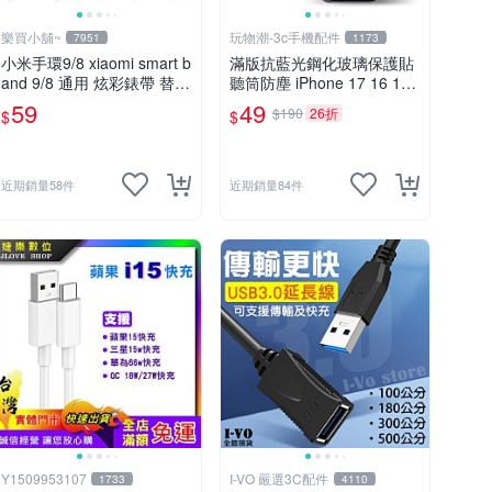
樂買小舖~
玩物潮-3c手機配件
7951
1173
小米手環9/8 xiaomi smart b
滿版抗藍光鋼化玻璃保護貼
and 9/8 通用 炫彩錶帶 替換
聽筒防塵 iPhone 17 16 15
錶帶 取代原廠錶帶 多色現
14 Pro Max 13 12 11 Xs Xr
59
49
$190
26折
$
$
貨 膠插頭
16e
近期銷量58件
近期銷量84件
Y1509953107
I-VO 嚴選3C配件
1733
4110