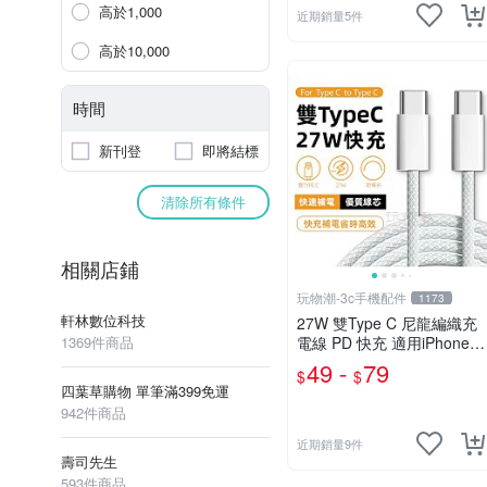
高於1,000
近期銷量5件
高於10,000
時間
新刊登
即將結標
清除所有條件
相關店鋪
玩物潮-3c手機配件
1173
軒林數位科技
27W 雙Type C 尼龍編織充
1369件商品
電線 PD 快充 適用iPhone 1
5 16
49 -
79
$
$
四葉草購物 單筆滿399免運
942件商品
近期銷量9件
壽司先生
593件商品