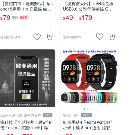
【實體門市：婕樂數位】Iph
【現貨當天出】USB延長線
one15專用 1m 充電線 編織
USB3.0 公對母傳輸線 QC3.
快充線 傳輸線 蘋果安卓通
0快充 6A大電流 手機平板充
79
49 -
179
$89
89折
$
$
$
用 TYPEC 車用蘋果充電線
電延長線
近期銷量24件
近期銷量8件
BE@RBRICK 庫柏力克熊
樂買小舖~
392
7951
瘋科技【全球旅遊上網wifi租
紅米手錶4 Redmi watch4/
借 / esim / 實體sim卡】歐洲
小米手環 8 pro 通用 炫彩錶
10國上網 實體SIM卡 奧地
帶 替換錶帶 取代原廠錶帶