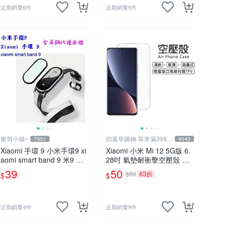
近期銷量6件
近期銷量6件
樂買小舖~
四葉草購物 單筆滿399免
7951
4043
運
Xiaomi 手環 9 小米手環9 xi
Xiaomi 小米 Mi 12 5G版 6.
aomi smart band 9 米9 專
28吋 氣墊耐衝擊空壓殼 軟
用 鋼化複合膜 全屏黑邊鋼
套 透明殼 果凍套 手機殼 保
39
50
$80
63折
$
$
化保護貼
護套
近期銷量4件
近期銷量9件