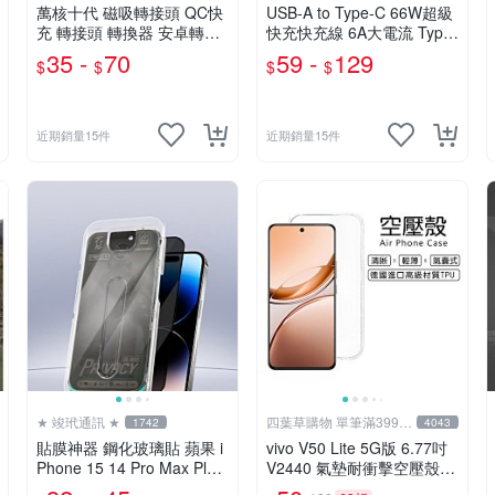
萬核十代 磁吸轉接頭 QC快
USB-A to Type-C 66W超級
充 轉接頭 轉換器 安卓轉接
快充快充線 6A大電流 Type-
頭 蘋果轉接頭 Type-C轉接
C充電線 快充線 編織充電線
35 -
70
59 -
129
$
$
$
$
頭 充電轉接頭 快充轉接頭
USB充電線
近期銷量15件
近期銷量15件
★ 竣玳通訊 ★
四葉草購物 單筆滿399免
1742
4043
運
貼膜神器 鋼化玻璃貼 蘋果 i
vivo V50 Lite 5G版 6.77吋
Phone 15 14 Pro Max Plus
V2440 氣墊耐衝擊空壓殼
零失敗除塵秒貼膜 手機保護
軟套 透明殼 果凍套 手機殼