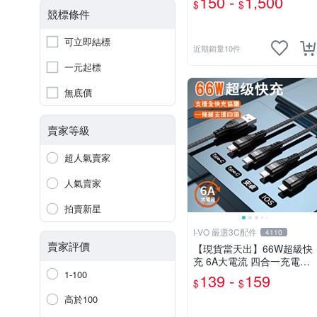
150 -
1,500
$
$
上網
競標條件
可立即結標
近期銷量10件
一元起標
無底價
賣家等級
超人氣賣家
人氣賣家
拍賣新星
I-VO 嚴選3C配件
4110
賣家評價
【現貨當天出】66W超級快
充 6A大電流 四合一充電線
一分四充電線 VOOC閃充 雙
1-100
139 -
159
$
$
引擎閃充 Type-C 安卓
高於100