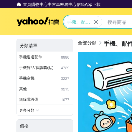
首頁
購物中心
中古車
帳務中心
信箱
App下載
Yahoo拍賣
手機、配件
與通訊
手機、配
分類清單
手機週邊配件
8886
手機飾品/保護套(貼)
4729
手機空機
3227
其他
3215
無線電設備
1077
更多分類
價格