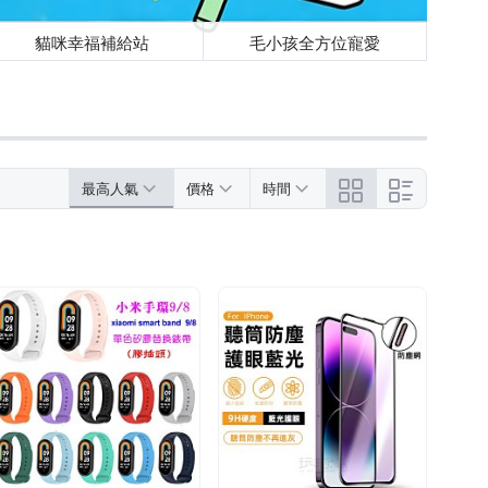
貓咪幸福補給站
毛小孩全方位寵愛
最高人氣
價格
時間