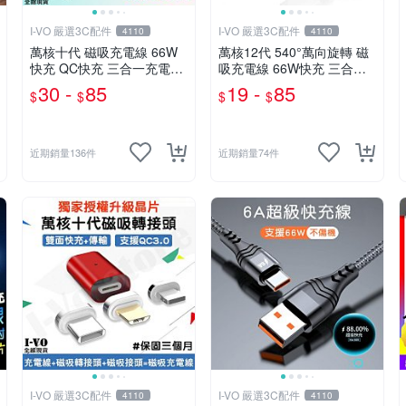
I-VO 嚴選3C配件
I-VO 嚴選3C配件
4110
4110
萬核十代 磁吸充電線 66W
萬核12代 540°萬向旋轉 磁
快充 QC快充 三合一充電線
吸充電線 66W快充 三合一
彎頭充電線 Type-C充電線
充電線 彎頭充電線 Type-C
30 -
85
19 -
85
$
$
$
$
充電線 傳輸線 快充線
充電線 充電線 快充線
近期銷量136件
近期銷量74件
I-VO 嚴選3C配件
I-VO 嚴選3C配件
4110
4110