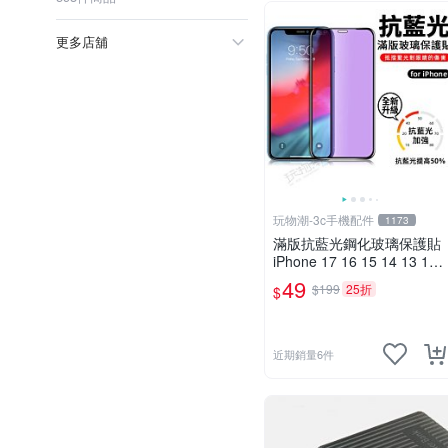
更多店舖
玩物潮-3c手機配件
1173
滿版抗藍光鋼化玻璃保護貼
iPhone 17 16 15 14 13 12
11 Pro Max
49
$199
25折
$
近期銷量6件