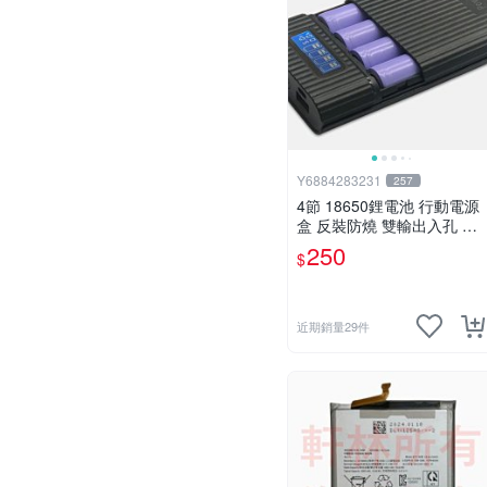
Y6884283231
257
4節 18650鋰電池 行動電源
盒 反裝防燒 雙輸出入孔 Mic
ro USB & APPLE 或 Type-C
250
$
P2
近期銷量29件