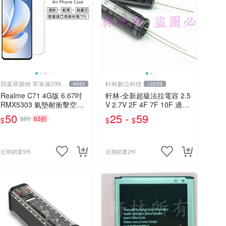
四葉草購物 單筆滿399免
軒林數位科技
4043
12209
運
Realme C71 4G版 6.67吋
軒林-全新超級法拉電容 2.5
RMX5303 氣墊耐衝擊空壓
V 2.7V 2F 4F 7F 10F 適用
殼 軟套 透明殼 果凍套 手機
行車記錄器 #D365
50
25 -
59
$80
63折
$
$
$
殼 保護套
近期銷量5件
近期銷量2件