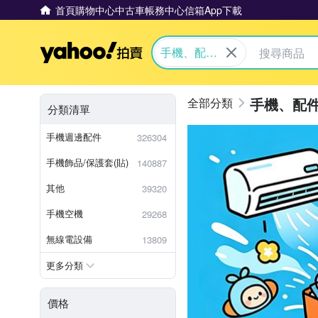
首頁
購物中心
中古車
帳務中心
信箱
App下載
Yahoo拍賣
手機、配件
與通訊
手機、配
分類清單
手機週邊配件
326304
手機飾品/保護套(貼)
140887
其他
39320
手機空機
29268
無線電設備
13809
更多分類
價格