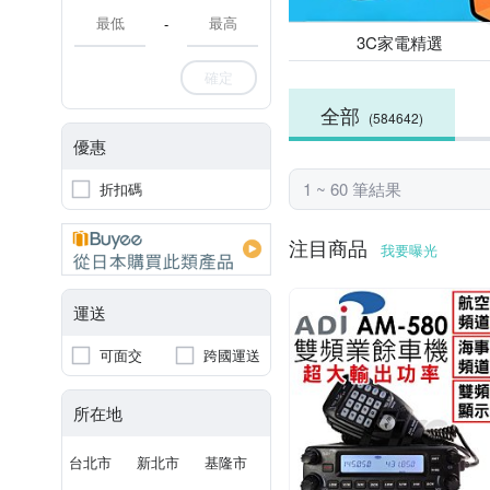
-
3C家電精選
確定
全部
(584642)
優惠
1 ~ 60 筆結果
折扣碼
注目商品
我要曝光
運送
可面交
跨國運送
所在地
台北市
新北市
基隆市