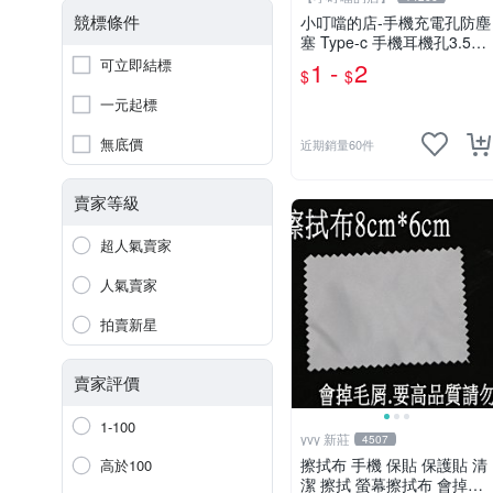
競標條件
小叮噹的店-手機充電孔防塵
塞 Type-c 手機耳機孔3.5m
m E75
可立即結標
1 -
2
$
$
一元起標
無底價
近期銷量60件
賣家等級
超人氣賣家
人氣賣家
拍賣新星
賣家評價
1-100
yvy 新莊
4507
擦拭布 手機 保貼 保護貼 清
高於100
潔 擦拭 螢幕擦拭布 會掉毛