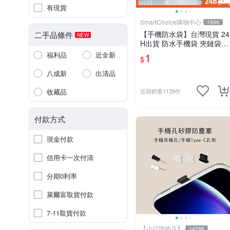
有現貨
SmartChoice購物中心
1596
【手機防水袋】台灣現貨 24
二手品條件
NEW
H出貨 防水手機袋 夾鏈袋
收納袋 iPhone手機袋專用
1
福利品
近全新
$
防髒污【B0012】
八成新
出清品
收藏品
近期銷量1129件
付款方式
現金付款
信用卡一次付清
分期0利率
萊爾富取貨付款
7-11取貨付款
【小叮噹的店】
14266