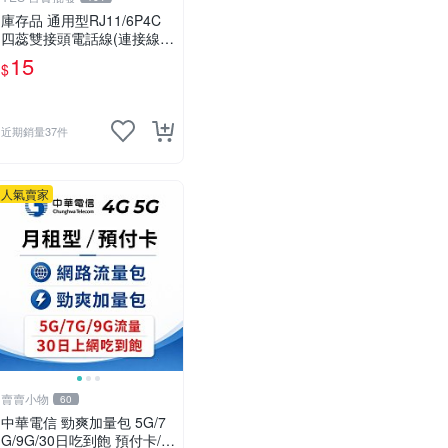
庫存品 通用型RJ11/6P4C
四蕊雙接頭電話線(連接線)_
白色_全銅_ 2米_直線[YES
15
$
百貨批發]
近期銷量37件
人氣賣家
賣賣小物
60
中華電信 勁爽加量包 5G/7
G/9G/30日吃到飽 預付卡/如