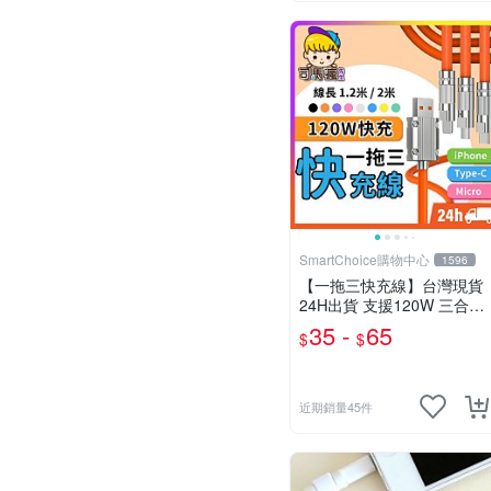
SmartChoice購物中心
1596
【一拖三快充線】台灣現貨
24H出貨 支援120W 三合一
充電線 Type-C線 蘋果 安卓
35 -
65
$
$
三星 小米【B0152】
近期銷量45件