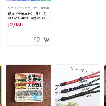
光華車神二十年老店3C賣
430
場
現貨《光華車神》(雙好禮)
HORA P-40VU 國際廠 10W
大功率 P40VU 防水 雙頻無
2,980
$
線電對講機 G20VU