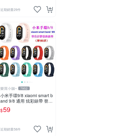
近期銷量29件
樂買小舖~
7952
小米手環9/8 xiaomi smart b
and 9/8 通用 炫彩錶帶 替換
錶帶 取代原廠錶帶 多色現
59
$
貨 膠插頭
近期銷量58件