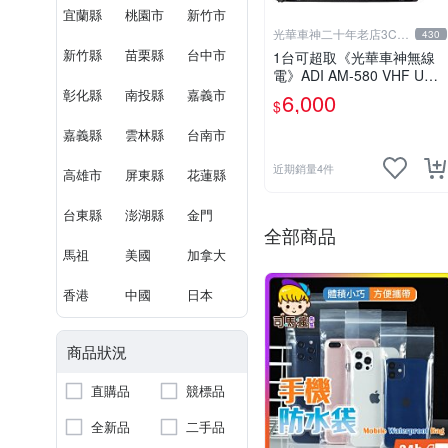
宜蘭縣
桃園市
新竹市
光華車神二十年老店3C賣
430
場
新竹縣
苗栗縣
台中市
1台可超取《光華車神無線
電》ADI AM-580 VHF UHF
雙頻車機~雙顯雙收 內建航
彰化縣
南投縣
嘉義市
6,000
$
海頻道 AM580
嘉義縣
雲林縣
台南市
近期銷量4件
高雄市
屏東縣
花蓮縣
台東縣
澎湖縣
金門
全部商品
馬祖
美國
加拿大
香港
中國
日本
商品狀況
直購品
競標品
全新品
二手品