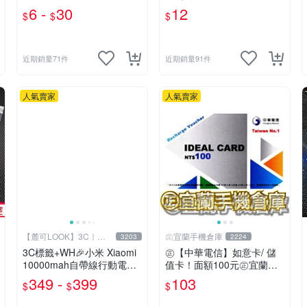
鈦元素EVOLTA ALKALINE
控筆 手機觸控筆 二合一觸
6 -
30
12
$
$
$
3號電池 4號電池 鈕扣
碰筆 平板觸控筆 繪圖筆 手
寫筆【B0181】
近期銷量71件
近期銷量91件
人氣賣家
人氣賣家
【麓可LOOK】3C｜生
㊣宜蘭手機倉庫
3203
2224
活百貨
3C標籤+WH🎉小米 Xiaomi
㊣【中華電信】如意卡/ 儲
10000mah自帶線行動電源2
值卡！面額100元㊣宜蘭手
2.5W/33W快充 行充 行動充
機倉庫
349 -
399
103
$
$
$
充電寶 移動電