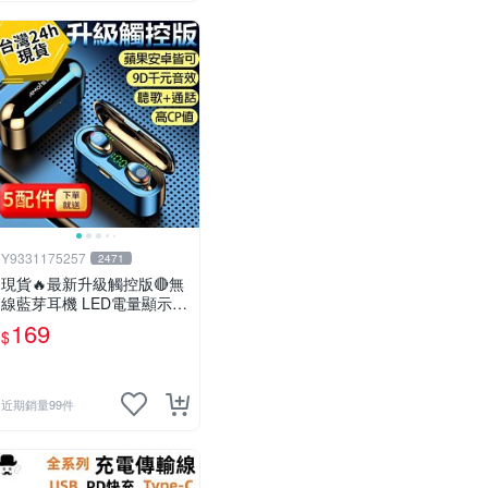
Y9331175257
2471
現貨🔥最新升級觸控版🔴無
線藍芽耳機 LED電量顯示
買一送五 超強續航🔋蘋果安
169
$
卓都可 防潑水運動耳機【H
SA01】
近期銷量99件