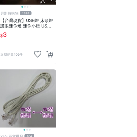
貝斯特購物
1698
【台灣現貨】USB燈 床頭燈
護眼迷你燈 迷你小燈 USB
小燈 宿舍燈 夜燈 USB夜燈
3
$
暖光燈 白光燈 小夜燈
近期銷量106件
YES 百貨批發
164