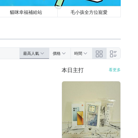
貓咪幸福補給站
毛小孩全方位寵愛
最高人氣
價格
時間
本日主打
看更多