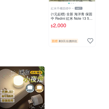
紅米手機競標中 ~
447
(1元起標) 全新 海洋青 保固
中 Redmi 紅米 Note 13 5G
(8G/256G) 6.67吋智慧型手
2,000
$
機
競標
剩3天
/
出價20次