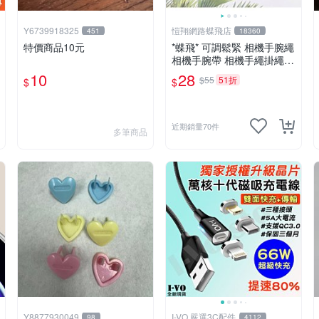
Y6739918325
愷翔網路蝶飛店
451
18360
特價商品10元
*蝶飛* 可調鬆緊 相機手腕繩
相機手腕帶 相機手繩掛繩
手電筒掛繩 對講機掛繩 吊
10
28
$55
51折
$
$
牌掛繩 手機掛繩
近期銷量70件
多筆商品
Y8877930049
I-VO 嚴選3C配件
98
4112