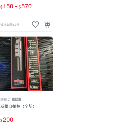
意卡/網路流量包/儲值卡
150 -
570
$
$
近期銷量67件
雜貨店
176
崧騰自拍棒（全新）
200
$