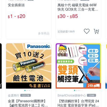
安全插座頭
萬核十代 磁吸充電線 66W
快充 QC快充 三合一充電線
彎頭充電線 Type-C充電線
1 -
20
30 -
85
$
$
$
$
充電線 傳輸線 快充線
近期銷量136件
多筆商品
金選商行
SmartChoice購物中心
12178
1596
金選【Panasonic國際牌】
【雙頭觸控筆】台灣現貨 24
【鹼性電池買十送二】松下
H出貨 電容筆簽字筆 iPad觸