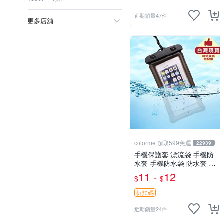
近期銷量47件
更多店舖
colorme 超取599免運
22939
手機保護套 漂流袋 手機防
水套 手機防水袋 防水套 觸
屏 防水包包 【Q172】Colo
11 -
12
$
$
r_me
折扣碼
近期銷量24件