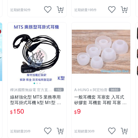
近期銷量92件
近期銷量195件
樺沐國際無線電 官方直營
A-HUNG x 阿宏拍賣
152
9650
旗艦店
線材強化型 MTS 業務專用
一般耳機套 耳塞套 入耳式
型耳掛式耳機 k型 M1型 對
矽膠套 耳機套 耳帽 耳塞 耳
講機耳機 無線電耳機 耳掛
套 耳機塞 耳機矽膠套
150
9
$
$
耳機 業務耳機 通用型
近期銷量20件
近期銷量30件