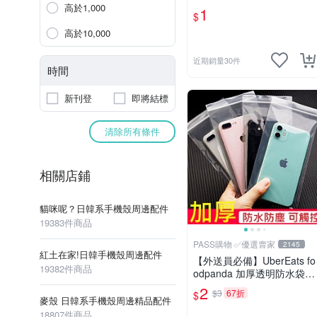
貼膜 保護膜 8cm*6cm
高於1,000
1
$
高於10,000
近期銷量30件
時間
新刊登
即將結標
清除所有條件
相關店鋪
貓咪呢？日韓系手機殼周邊配件
19383件商品
PASS購物 ✅優選賣家
2145
紅土在家!日韓手機殼周邊配件
【外送員必備】UberEats fo
19382件商品
odpanda 加厚透明防水袋
防水手機袋 手機防水袋 夾
2
$3
67折
$
鍊袋 口罩加厚透明
麥殼 日韓系手機殼周邊精品配件
18807件商品