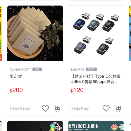
CaNdy小舖^^
勁昕科技
502
2527
限定款
【勁昕科技】Type-C公轉母
USB4.0傳輸80gbps兼容雷
電PD240W全功能磁吸轉接
200
120
$
$
頭
近期銷量143件
近期銷量16件