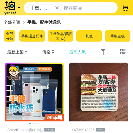
手機、配
登
件與通訊
全部分類
手機、配件與通訊
全部
手機飾品/保護
手機週邊配件
其他
手機空機
分類
套(貼)
最新上架
價格
最高人氣
SmartChoice購物中心
Y6739918325
1596
449