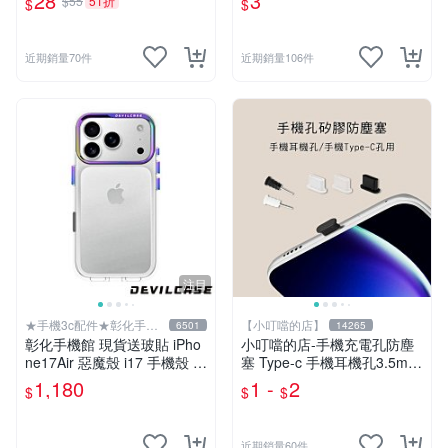
28
3
$55
51折
$
$
繩 手機掛繩
光燈 白光燈 小夜燈
近期銷量70件
近期銷量106件
注目
★手機3c配件★彰化手機
【小叮噹的店】
6501
14265
館
彰化手機館 現貨送玻貼 iPho
小叮噹的店-手機充電孔防塵
ne17Air 惡魔殼 i17 手機殼 軍
塞 Type-c 手機耳機孔3.5mm
規殼 惡魔防摔殼 iPhone17Pr
E75
1,180
1 -
2
$
$
$
o
近期銷量60件