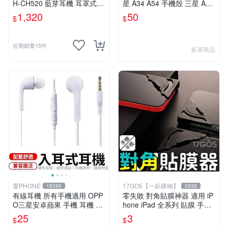
H-CH520 藍芽耳機 耳罩式耳
星 A34 A54 手機殼 三星 A34
機 WHCH520【小雅3C】台
A54 透明保護套
1,320
50
$
$
中
近期銷量15件
多筆商品
愛PHONE
17GO5【一起購物】
18299
2938
有線耳機 所有手機適用 OPP
零失敗 對角貼膜神器 適用 iP
O三星安卓蘋果 手機 耳機 有
hone iPad 全系列 貼膜 手機
線耳機 手機電腦 聽歌講電話
平板 貼膜神器 通用 鋼化膜
25
3
$
$
贈禮品 輕便耳機 運動耳機
定位器 類紙膜