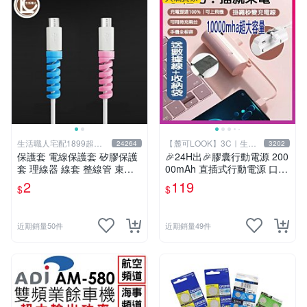
生活職人宅配1899超取
【麓可LOOK】3C｜生活
24264
3202
599
百貨
保護套 電線保護套 矽膠保護
🎉24H出🎉膠囊行動電源 200
套 理線器 線套 整線管 束線
00mAh 直插式行動電源 口袋
管 充電線 防咬線 充電線頭保
行動電源 移動電源 迷你膠囊
2
119
$
$
護套 生活職人【F036】
充電寶 蘋果 type-c
近期銷量50件
近期銷量49件