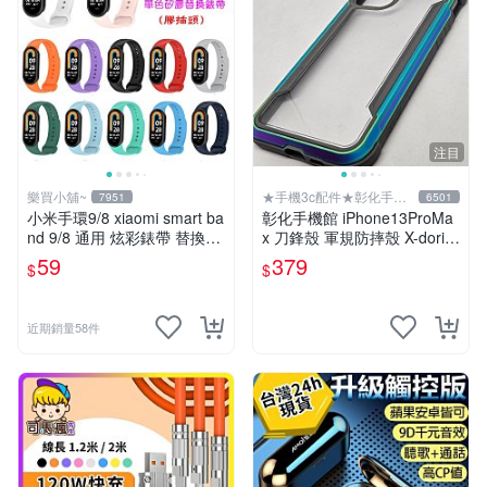
注目
樂買小舖~
★手機3c配件★彰化手機
7951
6501
館
小米手環9/8 xiaomi smart ba
彰化手機館 iPhone13ProMa
nd 9/8 通用 炫彩錶帶 替換錶
x 刀鋒殼 軍規防摔殼 X-doria
帶 取代原廠錶帶 多色現貨 膠
手機殼 i13 金屬框 極盾
59
379
$
$
插頭
近期銷量58件