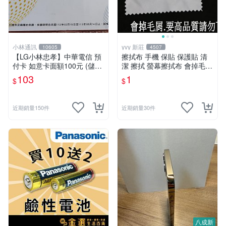
小林通訊
yvy 新莊
10605
4507
【LG小林忠孝】中華電信 預
擦拭布 手機 保貼 保護貼 清
付卡 如意卡面額100元 (儲值
潔 擦拭 螢幕擦拭布 會掉毛
卡/補充卡)
貼膜 保護膜 8cm*6cm
103
1
$
$
近期銷量150件
近期銷量30件
八成新