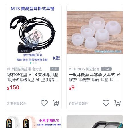
樺沐國際無線電 官方直營
A-HUNG x 阿宏拍賣
152
9650
旗艦店
線材強化型 MTS 業務專用型
一般耳機套 耳塞套 入耳式 矽
耳掛式耳機 k型 M1型 對講機
膠套 耳機套 耳帽 耳塞 耳套
耳機 無線電耳機 耳掛耳機 業
耳機塞 耳機矽膠套
150
9
$
$
務耳機 通用型
近期銷量20件
近期銷量30件