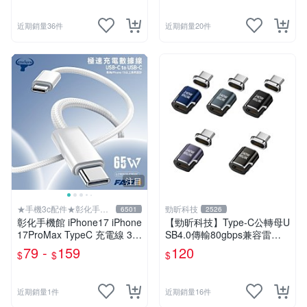
近期銷量36件
近期銷量20件
注目
★手機3c配件★彰化手機
勁昕科技
6501
2526
館
彰化手機館 iPhone17 iPhone
【勁昕科技】Type-C公轉母U
17ProMax TypeC 充電線 30
SB4.0傳輸80gbps兼容雷電P
W 65W LC1 編織線 C TO C i
D240W全功能磁吸轉接頭
79 -
159
120
$
$
$
17
近期銷量1件
近期銷量16件