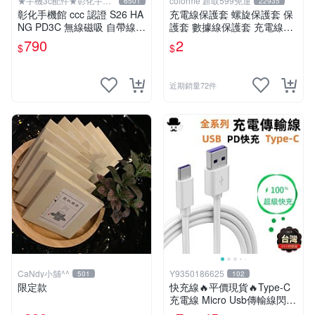
★手機3c配件★彰化手機
colorme 超取599免運
6501
22935
館
彰化手機館 ccc 認證 S26 HA
充電線保護套 螺旋保護套 保
NG PD3C 無線磁吸 自帶線1
護套 數據線保護套 充電線頭
0000mAh 行動電源 無線充電
保護套 充電線 防咬線 【F03
790
2
$
$
磁吸充電 S26Ultra
6】Color me
近期銷量72件
CaNdy小舖^^
Y9350186625
501
102
限定款
快充線🔥平價現貨🔥Type-C
充電線 Micro Usb傳輸線閃充
線1米2米適用三星OPPO小米