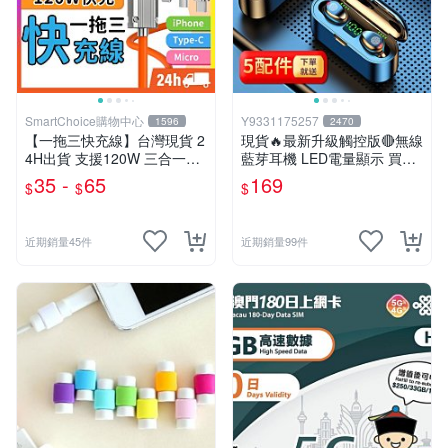
SmartChoice購物中心
Y9331175257
1596
2470
【一拖三快充線】台灣現貨 2
現貨🔥最新升級觸控版🔴無線
4H出貨 支援120W 三合一充
藍芽耳機 LED電量顯示 買一
電線 Type-C線 蘋果 安卓 三
送五 超強續航🔋蘋果安卓都
35 -
65
169
$
$
$
星 小米【B0152】
可 防潑水運動耳機【HSA0
1】
近期銷量45件
近期銷量99件