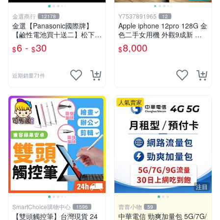
金選商行
Y7537891965
12178
12
金選【Panasonic國際牌】
Apple iphone 12pro 128G 金
【鹼性電池買十送二】松下鈦
色二手女用機 外觀9成新 附
元素EVOLTA ALKALINE 3號
原廠外盒及原廠充電線
6 -
30
8,000
$
$
$
電池 4號電池 鈕扣
近期銷量71件
人氣賣家
注目
SmartChoice購物中心
賣賣小物
1596
59
【雙頭觸控筆】台灣現貨 24
中華電信 勁爽加量包 5G/7G/