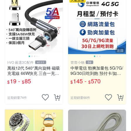
注目
I-VO 嚴選3C配件
賣賣小物
4111
59
萬核12代 540°萬向旋轉 磁吸
中華電信 勁爽加量包 5G/7G/
充電線 66W快充 三合一充電
9G/30日吃到飽 預付卡/如意
線 彎頭充電線 Type-C充電線
卡/網路流量包/儲值卡
19 -
85
145 -
570
$
$
$
$
充電線 快充線
近期銷量74件
近期銷量66件