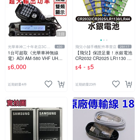
注目
光華車神二十年老店3C賣
飛兒小舖手機配件專賣店
430
29117
場
1台可超取《光華車神無線
【飛兒】保證足量！水銀電池
電》ADI AM-580 VHF UHF
CR2032 CR2025 LR1130 L
雙頻車機~雙顯雙收 內建航海
R44 AG13 祼裝 200mAh 鈕
6,000
4 -
5
$
$
$
頻道 AM580
扣電池
近期銷量4件
近期銷量23件