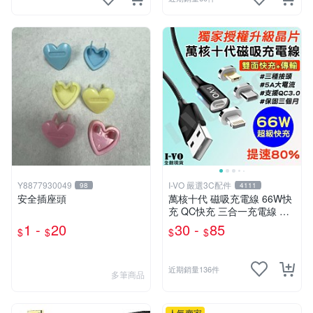
Y8877930049
I-VO 嚴選3C配件
98
4111
安全插座頭
萬核十代 磁吸充電線 66W快
充 QC快充 三合一充電線 彎
頭充電線 Type-C充電線 充電
1 -
20
30 -
85
$
$
$
$
線 傳輸線 快充線
近期銷量136件
多筆商品
人氣賣家