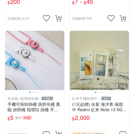
200
7 -
45
$
$
$
Realme華為SONY
近期銷量141件
近期銷量70件
注目
有福氣~隨貨附收據~
紅米手機競標中 ~
7760
447
手機可拆卸掛繩 掛脖吊繩 萬
(1元起標) 全新 海洋青 保固
能 掛脖繩 指環扣 掛繩 手機
中 Redmi 紅米 Note 13 5G
繩 手機掛繩【GF355】
(8G/256G) 6.67吋智慧型手
5
2,000
$15
34折
$
$
機