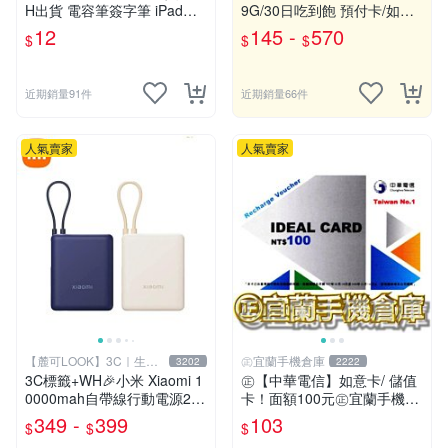
H出貨 電容筆簽字筆 iPad觸
9G/30日吃到飽 預付卡/如意
控筆 手機觸控筆 二合一觸碰
卡/網路流量包/儲值卡
12
145 -
570
$
$
$
筆 平板觸控筆 繪圖筆 手寫筆
【B0181】
近期銷量91件
近期銷量66件
人氣賣家
人氣賣家
【麓可LOOK】3C｜生活
㊣宜蘭手機倉庫
3202
2222
百貨
3C標籤+WH🎉小米 Xiaomi 1
㊣【中華電信】如意卡/ 儲值
0000mah自帶線行動電源22.
卡！面額100元㊣宜蘭手機倉
5W/33W快充 行充 行動充 充
庫
349 -
399
103
$
$
$
電寶 移動電