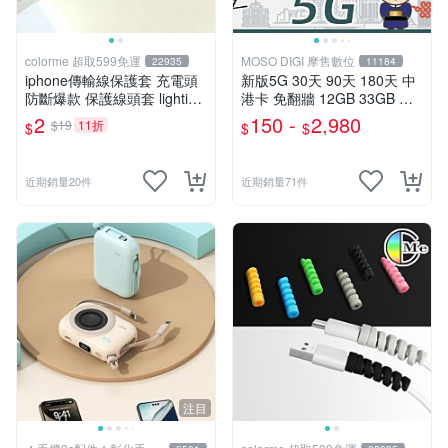
colorme 超取599免運
MOSO DIGI 摩售數位
22935
11184
iphone傳輸線保護套 充電頭
新版5G 30天 90天 180天 中
防斷爆款 保護線頭套 lighting
港卡 免翻牆 12GB 33GB 大
數據線保護器 蘋果周邊 【Z0
陸上網卡 大陸網卡 中國網卡
2
150 -
2,980
$19
11折
$
$
$
21】Color me
大陸網路卡 中國上網卡 4G聯
通
近期銷量20件
近期銷量71件
注目