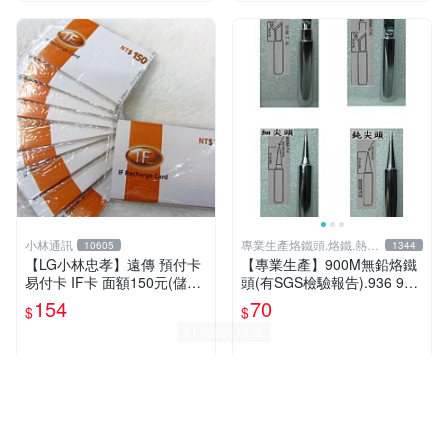
小林通訊
專業生產烙鐵頭.烙鐵.熱風
10605
1344
槍
【LG小林忠孝】遠傳 預付卡
【專業生產】900M無鉛烙鐵
易付卡 IF卡 面額150元(儲值
頭(有SGS檢驗報告).936 937
卡/補充卡)
939恆溫烙鐵專用~歡迎訂製
154
70
$
$
近期銷量41件
近期銷量11件