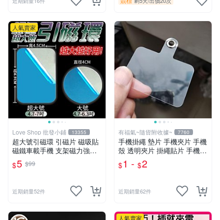
競標
近期銷量16件
剩5天
/
出價20次
人氣賣家
Love Shop 批發小鋪
有福氣~隨貨附收據~
13355
7760
超大號引磁環 引磁片 磁吸貼
手機掛繩 墊片 手機夾片 手機
磁鐵車載手機 支架磁力強力
殼 透明夾片 掛繩貼片 手機充
吸盤大號超薄吸鐵片 磁力貼
電口 固定片 吊繩 掛片 免掛
5
1 -
2
$99
$
$
$
片 引磁貼片
繩孔【DD365】
近期銷量52件
近期銷量62件
人氣賣家