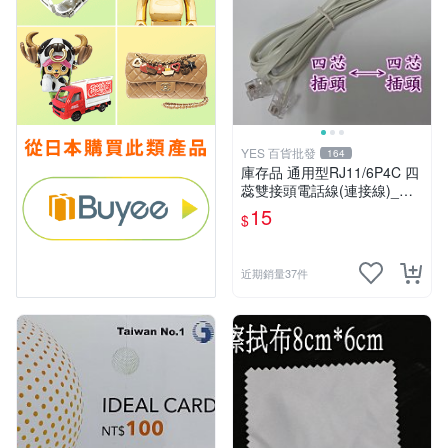
YES 百貨批發
164
庫存品 通用型RJ11/6P4C 四
蕊雙接頭電話線(連接線)_白
色_全銅_ 2米_直線[YES 百
15
$
貨批發]
近期銷量37件