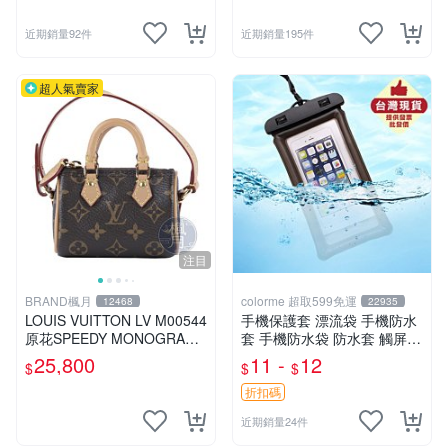
近期銷量92件
近期銷量195件
超人氣賣家
注目
BRAND楓月
colorme 超取599免運
12468
22935
LOUIS VUITTON LV M00544
手機保護套 漂流袋 手機防水
原花SPEEDY MONOGRAM
套 手機防水袋 防水套 觸屏
手袋吊飾
防水包包 【Q172】Color_m
25,800
11 -
12
$
$
$
e
折扣碼
近期銷量24件