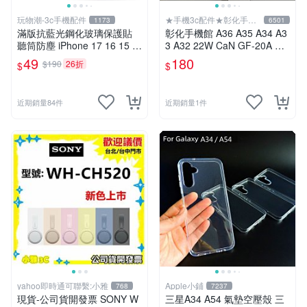
玩物潮-3c手機配件
★手機3c配件★彰化手機
1173
6501
館
滿版抗藍光鋼化玻璃保護貼
彰化手機館 A36 A35 A34 A3
聽筒防塵 iPhone 17 16 15 1
3 A32 22W CaN GF-20A 充
4 Pro Max 13 12 11 Xs Xr 1
電器 快充 PD頭 A22 三星
49
180
$190
26折
$
$
6e
近期銷量84件
近期銷量1件
yahoo即時通可聯繫:小雅
Apple小鋪
768
7237
現貨-公司貨開發票 SONY W
三星A34 A54 氣墊空壓殼 三