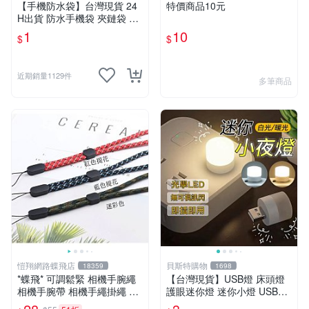
【手機防水袋】台灣現貨 24
特價商品10元
H出貨 防水手機袋 夾鏈袋 收
納袋 iPhone手機袋專用 防髒
1
10
$
$
污【B0012】
近期銷量1129件
多筆商品
愷翔網路蝶飛店
貝斯特購物
18359
1698
*蝶飛* 可調鬆緊 相機手腕繩
【台灣現貨】USB燈 床頭燈
相機手腕帶 相機手繩掛繩 手
護眼迷你燈 迷你小燈 USB小
電筒掛繩 對講機掛繩 吊牌掛
燈 宿舍燈 夜燈 USB夜燈 暖