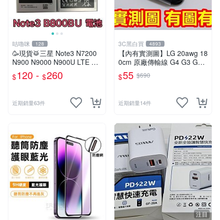
咕嚕咪
3C黑白買
128
4893
🥳現貨🥁三星 Note3 N7200
【內有實測圖】LG 20awg 18
N900 N9000 N900U LTE N9
0cm 原廠傳輸線 G4 G3 G2 g
006 N9005 電池
pro 2 三星 htc docomo 通用
120 -
260
55
$690
$
$
$
近期銷量63件
近期銷量14件
注目