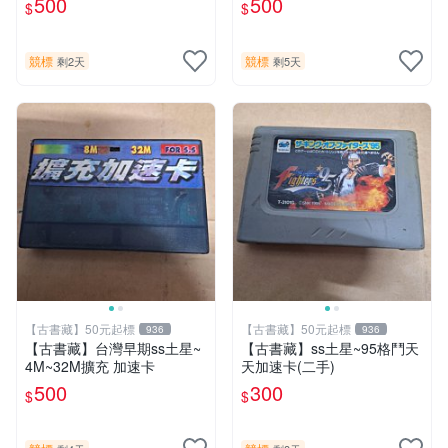
500
500
$
$
競標
競標
剩2天
剩5天
【古書藏】50元起標
【古書藏】50元起標
936
936
【古書藏】台灣早期ss土星~
【古書藏】ss土星~95格鬥天
4M~32M擴充 加速卡
天加速卡(二手)
500
300
$
$