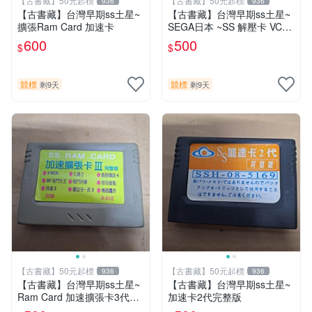
【古書藏】50元起標
【古書藏】50元起標
936
936
【古書藏】台灣早期ss土星~
【古書藏】台灣早期ss土星~
擴張Ram Card 加速卡
SEGA日本 ~SS 解壓卡 VCD
電影卡
600
500
$
$
競標
競標
剩9天
剩9天
【古書藏】50元起標
【古書藏】50元起標
936
936
【古書藏】台灣早期ss土星~
【古書藏】台灣早期ss土星~
Ram Card 加速擴張卡3代完
加速卡2代完整版
整版