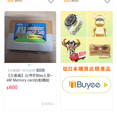
競標
競標
剩4天
剩8天
【古書藏】50元起標
936
【古書藏】台灣早期ss土星~
4M Memory card自動機能
600
$
多筆商品