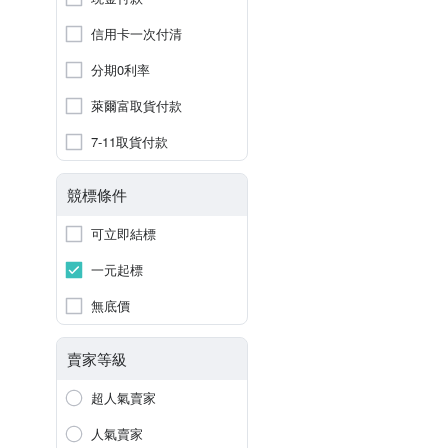
信用卡一次付清
分期0利率
萊爾富取貨付款
7-11取貨付款
競標條件
可立即結標
一元起標
無底價
賣家等級
超人氣賣家
人氣賣家