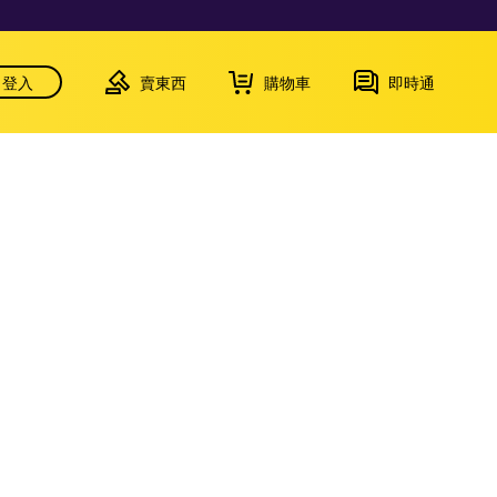
登入
賣東西
購物車
即時通