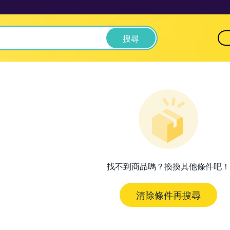
搜尋
找不到商品嗎？換換其他條件吧！
清除條件再搜尋