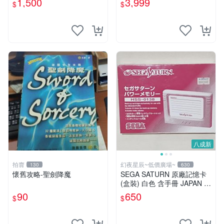
1,500
3,999
$
$
八成新
拍賣
幻夜星辰~低價廣場~
130
630
懷舊攻略-聖劍降魔
SEGA SATURN 原廠記憶卡
(盒裝) 白色 含手冊 JAPAN 美
品 BB0330
90
650
$
$