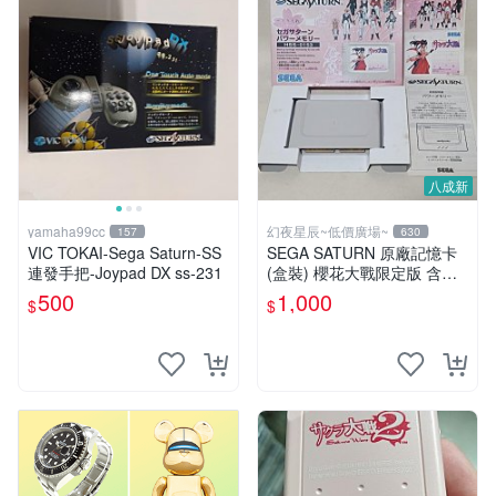
八成新
yamaha99cc
幻夜星辰~低價廣場~
157
630
VIC TOKAI-Sega Saturn-SS
SEGA SATURN 原廠記憶卡
連發手把-Joypad DX ss-231
(盒裝) 櫻花大戰限定版 含手
冊 JAPAN 美品 BB0331
500
1,000
$
$