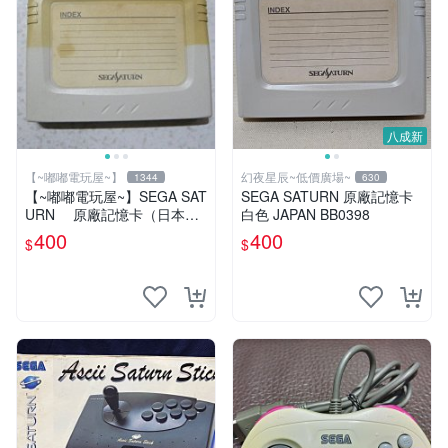
八成新
【~嘟嘟電玩屋~】
幻夜星辰~低價廣場~
1344
630
【~嘟嘟電玩屋~】SEGA SAT
SEGA SATURN 原廠記憶卡
URN 原廠記憶卡（日本帶
白色 JAPAN BB0398
回）
400
400
$
$