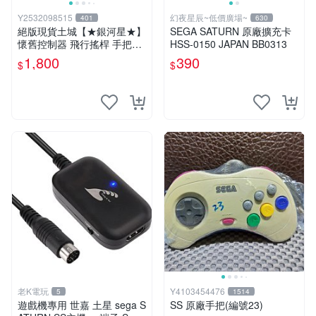
Y2532098515
幻夜星辰~低價廣場~
401
630
絕版現貨土城【★銀河星★】
SEGA SATURN 原廠擴充卡
懷舊控制器 飛行搖桿 手把～
HSS-0150 JAPAN BB0313
SS Sega Saturn 雙軸飛行搖
1,800
390
$
$
桿 電腦戰機 Virtual-On
老K電玩
Y4103454476
5
1514
遊戲機專用 世嘉 土星 sega S
SS 原廠手把(編號23)