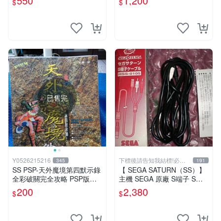
550
1,200
$
$
已售完
Y0526215216
下標後請告知我結標!必看
345
191
關於我
SS PSP-天外魔境第四默示錄
【 SEGA SATURN（SS）】
全彩破關完全攻略 PSP版也
主機 SEGA 原廠 S端子 S端
適用(二手品,無漏頁)
子線 ~ 盒裝收藏版 ~ 純正 日
200
2,380
$
$
本製