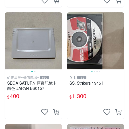
幻夜星辰~低價廣場~
D_L
630
162
SEGA SATURN 原廠記憶卡
SS. Strikers 1945 II
白色 JAPAN BB0157
400
1,300
$
$