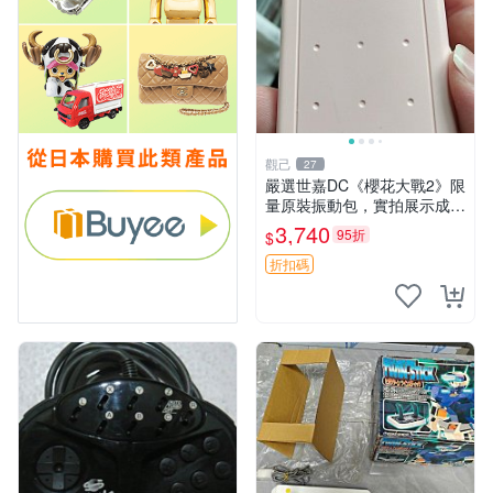
觀己
27
嚴選世嘉DC《櫻花大戰2》限
量原裝振動包，實拍展示成色
佳 櫻花大戰2 世嘉 Dreamca
3,740
95折
$
st 振動包
折扣碼