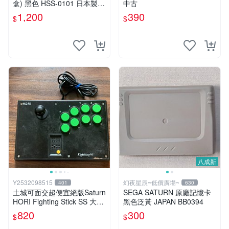
盒) 黑色 HSS-0101 日本製 B
中古
B0189
1,200
390
$
$
八成新
Y2532098515
幻夜星辰~低價廣場~
401
630
土城可面交超便宜絕版Saturn
SEGA SATURN 原廠記憶卡
HORI Fighting Stick SS 大型
黑色泛黃 JAPAN BB0394
格鬥搖桿 HSS-07可調整連發
820
300
$
$
控制器 手把 釷星