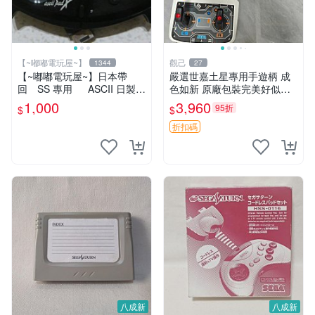
【~嘟嘟電玩屋~】
觀己
1344
27
【~嘟嘟電玩屋~】日本帶
嚴選世嘉土星專用手遊柄 成
回 SS 專用 ASCII 日製手
色如新 原廠包裝完美好似未
把（有 TURBO 鍵 ）- 單隻
拆封 游戲電競推薦 土星手柄
1,000
3,960
95折
$
$
Arcade 操作桿
折扣碼
八成新
八成新