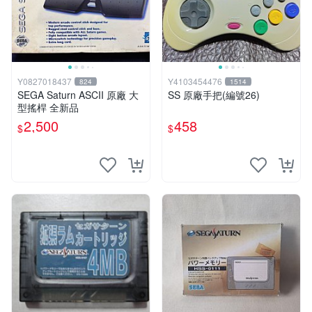
Y0827018437
Y4103454476
824
1514
SEGA Saturn ASCII 原廠 大
SS 原廠手把(編號26)
型搖桿 全新品
2,500
458
$
$