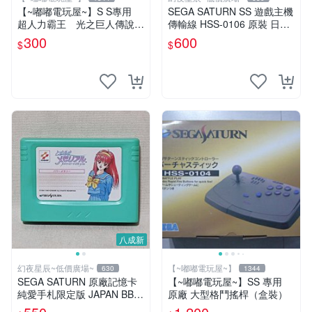
【~嘟嘟電玩屋~】S S專用
SEGA SATURN SS 遊戲主機
超人力霸王 光之巨人傳說
傳輸線 HSS-0106 原裝 日本
加速卡
製 含盒 美品
300
600
$
$
八成新
幻夜星辰~低價廣場~
【~嘟嘟電玩屋~】
630
1344
SEGA SATURN 原廠記憶卡
【~嘟嘟電玩屋~】SS 專用
純愛手札限定版 JAPAN BB0
原廠 大型格鬥搖桿（盒裝）
291