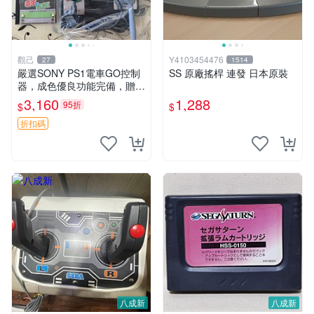
觀己
Y4103454476
27
1514
嚴選SONY PS1電車GO控制
SS 原廠搖桿 連發 日本原裝
器，成色優良功能完備，贈遊
玩遊戲，品相佳如實拍照。說
3,160
1,288
95折
$
$
明書缺一張，正常使用無虞。
電車 控制器 玩具
折扣碼
八成新
八成新