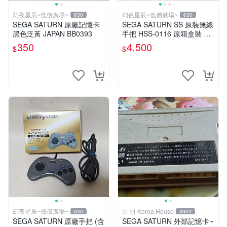
幻夜星辰~低價廣場~
幻夜星辰~低價廣場~
630
630
SEGA SATURN 原廠記憶卡
SEGA SATURN SS 原裝無線
黑色泛黃 JAPAN BB0393
手把 HSS-0116 原箱盒裝 日
本製 數量稀少 BB0567
350
4,500
$
$
幻夜星辰~低價廣場~
강 남 Korea House
630
3904
SEGA SATURN 原廠手把 (含
SEGA SATURN 外部記憶卡~