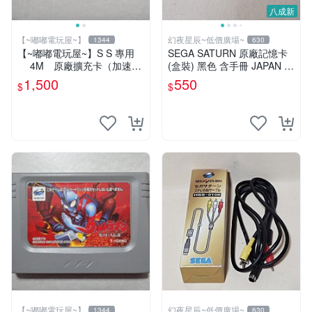
八成新
【~嘟嘟電玩屋~】
幻夜星辰~低價廣場~
1344
630
【~嘟嘟電玩屋~】S S 專用
SEGA SATURN 原廠記憶卡
4M 原廠擴充卡（加速
(盒裝) 黑色 含手冊 JAPAN 美
卡）
品 BB0392
1,500
550
$
$
【~嘟嘟電玩屋~】
幻夜星辰~低價廣場~
1344
630