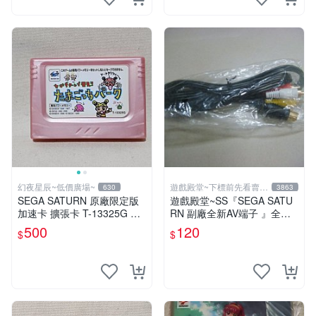
幻夜星辰~低價廣場~
遊戲殿堂~下標前先看賣場
630
3863
關於我
SEGA SATURN 原廠限定版
遊戲殿堂~SS『SEGA SATU
加速卡 擴張卡 T-13325G 日
RN 副廠全新AV端子 』全新
本製 BB0191
品未使用
500
120
$
$