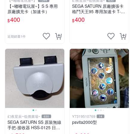
【~嘟嘟電玩屋~】
幻夜星辰~低價廣場~
1344
630
【~嘟嘟電玩屋~】S S 專用
SEGA SATURN 原廠擴張卡
原廠擴充卡（加速卡）
格鬥天王95 專用加速卡 T-31
01G JAPAN BB0181
400
400
$
$
近期銷量1件
幻夜星辰~低價廣場~
Y7319510769
630
14
SEGA SATURN SS 原裝無線
psvita2000型
手把-接收器 HSS-0125 日本
製 BB0149