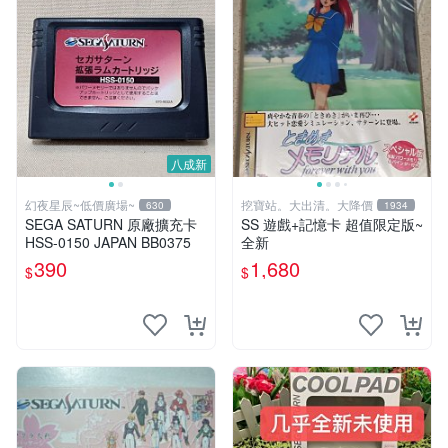
八成新
幻夜星辰~低價廣場~
挖寶站。大出清。大降價
630
1934
SEGA SATURN 原廠擴充卡
SS 遊戲+記憶卡 超值限定版~
HSS-0150 JAPAN BB0375
全新
390
1,680
$
$