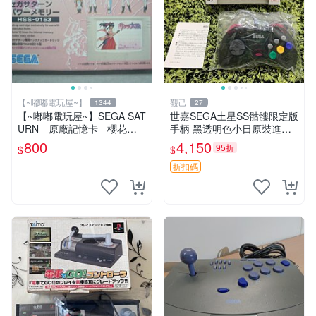
【~嘟嘟電玩屋~】
觀己
1344
27
【~嘟嘟電玩屋~】SEGA SAT
世嘉SEGA土星SS骷髏限定版
URN 原廠記憶卡 - 櫻花大
手柄 黑透明色小日原裝進口
戰 款
骷髏透明限定版 土星主機專
800
4,150
95折
$
$
用手柄 限定款 黑色透明 原裝
未使用 土星控制器 骸髏主題
折扣碼
黑透限版