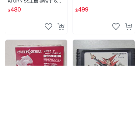
ATURN SS主機 av端子 S端
子 轉HDMI視頻線
480
499
$
$
幻夜星辰~低價廣場~
【~嘟嘟電玩屋~】
630
1344
SEGA SATURN SS 原裝無線
【~嘟嘟電玩屋~】S S專用
手把 HSS-0116 全新庫存品
原廠擴充卡 - PRINCESS DE
日本製 數量超稀少 #1
VILOTTE & Her Company
8,500
500
$
$