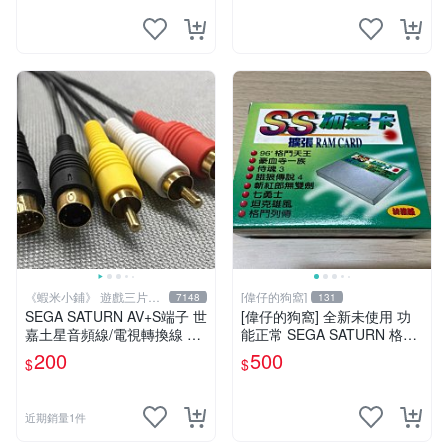
《蝦米小鋪》 遊戲三片以
[偉仔的狗窩]
7148
131
上免運
SEGA SATURN AV+S端子 世
[偉仔的狗窩] 全新未使用 功
嘉土星音頻線/電視轉換線 直
能正常 SEGA SATURN 格鬥
購價200元 桃園《蝦米小鋪》
遊戲 獨張 RAM CARD 加速
200
500
$
$
卡
近期銷量1件