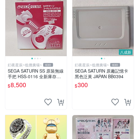
八成新
幻夜星辰~低價廣場~
幻夜星辰~低價廣場~
630
630
SEGA SATURN SS 原裝無線
SEGA SATURN 原廠記憶卡
手把 HSS-0116 全新庫存品
黑色泛黃 JAPAN BB0394
日本製 數量超稀少 #1
8,500
300
$
$