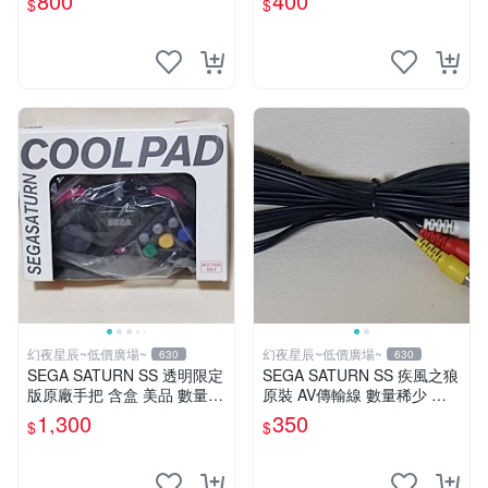
800
400
$
$
幻夜星辰~低價廣場~
幻夜星辰~低價廣場~
630
630
SEGA SATURN SS 透明限定
SEGA SATURN SS 疾風之狼
版原廠手把 含盒 美品 數量稀
原裝 AV傳輸線 數量稀少 美
少 BB0144
品#2
1,300
350
$
$