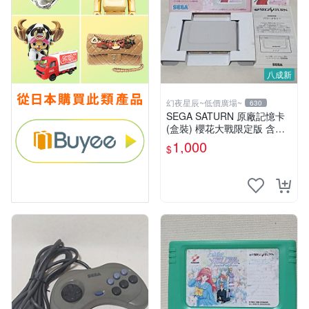
八成新
幻夜星辰~低價廣場~
630
SEGA SATURN 原廠記憶卡
(盒裝) 櫻花大戰限定版 含手
冊 JAPAN 美品 BB0331
1,000
$