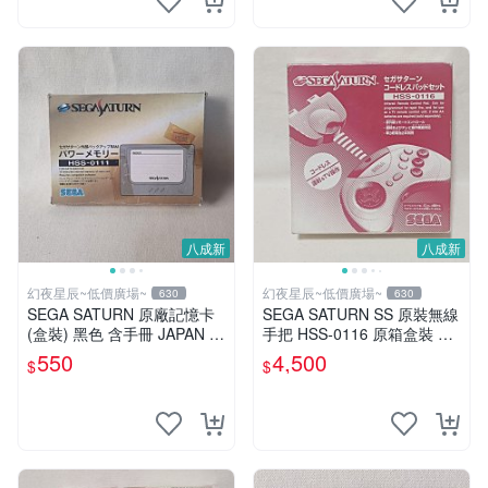
八成新
八成新
幻夜星辰~低價廣場~
幻夜星辰~低價廣場~
630
630
SEGA SATURN 原廠記憶卡
SEGA SATURN SS 原裝無線
(盒裝) 黑色 含手冊 JAPAN 美
手把 HSS-0116 原箱盒裝 日
品 BB0392
本製 數量稀少 BB0567
550
4,500
$
$