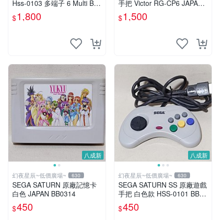
Hss-0103 多端子 6 Multi BB
手把 Victor RG-CP6 JAPAN
343
數量稀少 BB0229
1,800
1,500
$
$
八成新
八成新
幻夜星辰~低價廣場~
幻夜星辰~低價廣場~
630
630
SEGA SATURN 原廠記憶卡
SEGA SATURN SS 原廠遊戲
白色 JAPAN BB0314
手把 白色款 HSS-0101 BB04
32
450
450
$
$