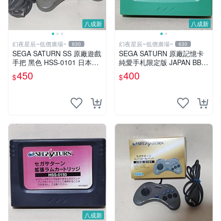
八成新
八成新
幻夜星辰~低價廣場~
幻夜星辰~低價廣場~
630
630
SEGA SATURN SS 原廠遊戲
SEGA SATURN 原廠記憶卡
手把 黑色 HSS-0101 日本製
純愛手札限定版 JAPAN BB0
BB0461
376
450
400
$
$
八成新