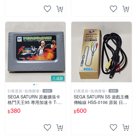
八成新
幻夜星辰~低價廣場~
幻夜星辰~低價廣場~
630
630
SEGA SATURN 原廠擴張卡
SEGA SATURN SS 遊戲主機
格鬥天王95 專用加速卡 T-31
傳輸線 HSS-0106 原裝 日本
01G JAPAN BB0551
製 含盒 美品
380
600
$
$