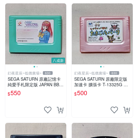
八成新
幻夜星辰~低價廣場~
幻夜星辰~低價廣場~
630
630
SEGA SATURN 原廠記憶卡
SEGA SATURN 原廠限定版
純愛手札限定版 JAPAN BB0
加速卡 擴張卡 T-13325G 日
291
本製 BB0191
550
500
$
$