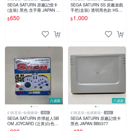
SEGA SATURN 原廠記憶卡
SEGA SATURN SS 原廠遊戲
(盒裝) 黑色 含手冊 JAPAN 美
手把(盒裝) 透明黑色款 HSS-
品 BB0329
0101 美品 BB0332
650
1,000
$
$
八成新
八成新
幻夜星辰~低價廣場~
幻夜星辰~低價廣場~
630
630
SEGA SATURN 炸彈超人SB
SEGA SATURN 原廠記憶卡
OM JOYCARD (泛黃)白色手
黑色 JAPAN BB0377
把(含盒) HC-735 BB0342