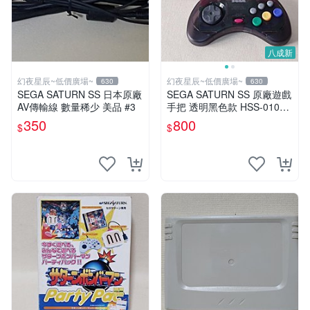
八成新
幻夜星辰~低價廣場~
幻夜星辰~低價廣場~
630
630
SEGA SATURN SS 日本原廠
SEGA SATURN SS 原廠遊戲
AV傳輸線 數量稀少 美品 #3
手把 透明黑色款 HSS-0101
BB0266
350
800
$
$