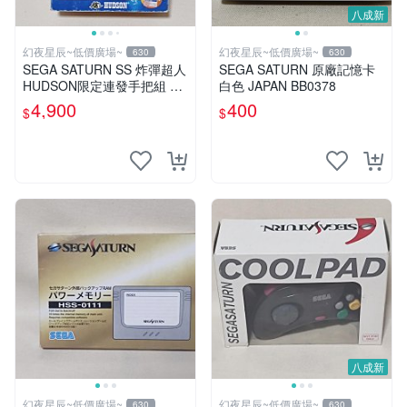
八成新
幻夜星辰~低價廣場~
幻夜星辰~低價廣場~
630
630
SEGA SATURN SS 炸彈超人
SEGA SATURN 原廠記憶卡
HUDSON限定連發手把組 數
白色 JAPAN BB0378
量稀少 全新未使用
4,900
400
$
$
八成新
幻夜星辰~低價廣場~
幻夜星辰~低價廣場~
630
630