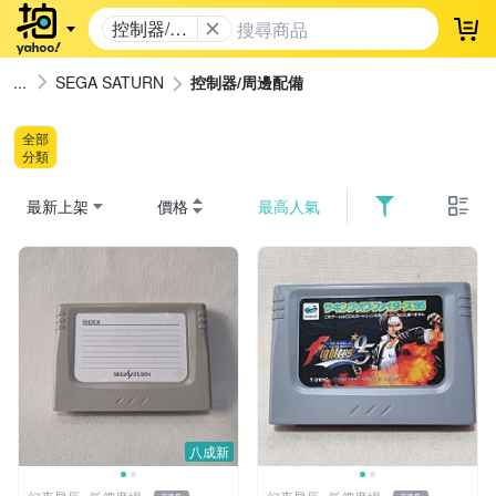
控制器/周
登
邊配備
SEGA SATURN
控制器/周邊配備
全部
分類
最新上架
價格
最高人氣
八成新