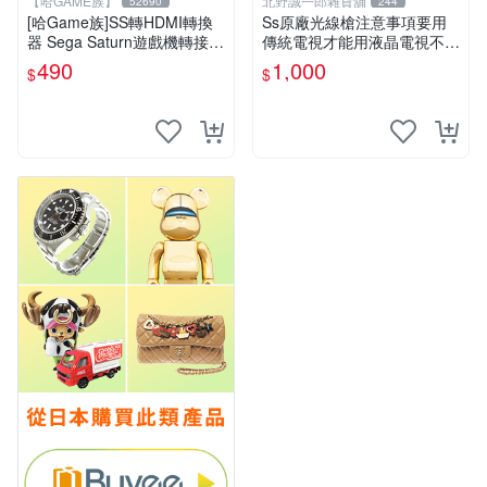
【哈GAME族】
北野誠一郎雜貨舖
52690
244
[哈Game族]SS轉HDMI轉換
Ss原廠光線槍注意事項要用
器 Sega Saturn遊戲機轉接器
傳統電視才能用液晶電視不能
720P/1080P可切換 含5V電
玩
490
1,000
$
$
源USB線