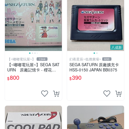
八成新
【~嘟嘟電玩屋~】
幻夜星辰~低價廣場~
1344
630
【~嘟嘟電玩屋~】SEGA SAT
SEGA SATURN 原廠擴充卡
URN 原廠記憶卡 - 櫻花大
HSS-0150 JAPAN BB0375
戰 款
800
390
$
$