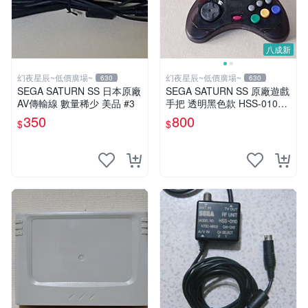
八成新
幻夜星辰~低價廣場~
幻夜星辰~低價廣場~
630
630
SEGA SATURN SS 日本原廠
SEGA SATURN SS 原廠遊戲
AV傳輸線 數量稀少 美品 #3
手把 透明黑色款 HSS-0101
BB0266
350
800
$
$