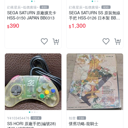
幻夜星辰~低價廣場~
幻夜星辰~低價廣場~
630
630
SEGA SATURN 原廠擴充卡
SEGA SATURN SS 原裝無線
HSS-0150 JAPAN BB0313
手把 HSS-0126 日本製 BB02
00
390
1,300
$
$
Y4103454476
拍賣
1514
130
SS HORI 原廠手把(編號28)
懷舊功略-龍騎士