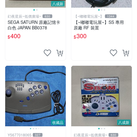
八成新
幻夜星辰~低價廣場~
【~嘟嘟電玩屋~】
630
1344
SEGA SATURN 原廠記憶卡
【~嘟嘟電玩屋~】SS 專用
白色 JAPAN BB0378
原廠 RF 裝置
400
300
$
$
收藏品
八成新
Y5677018065
幻夜星辰~低價廣場~
327
630