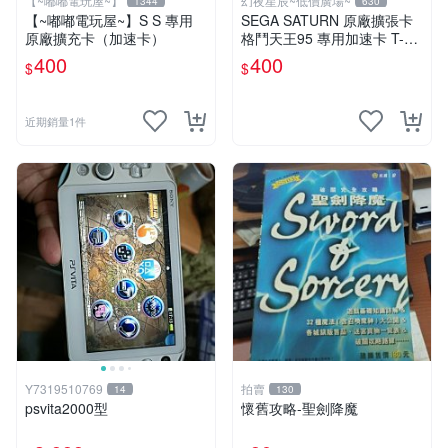
【~嘟嘟電玩屋~】
幻夜星辰~低價廣場~
1344
630
【~嘟嘟電玩屋~】S S 專用
SEGA SATURN 原廠擴張卡
原廠擴充卡（加速卡）
格鬥天王95 專用加速卡 T-31
01G JAPAN BB0181
400
400
$
$
近期銷量1件
Y7319510769
拍賣
14
130
psvita2000型
懷舊攻略-聖劍降魔