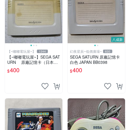
八成新
【~嘟嘟電玩屋~】
幻夜星辰~低價廣場~
1344
630
【~嘟嘟電玩屋~】SEGA SAT
SEGA SATURN 原廠記憶卡
URN 原廠記憶卡（日本帶
白色 JAPAN BB0398
回）
400
400
$
$