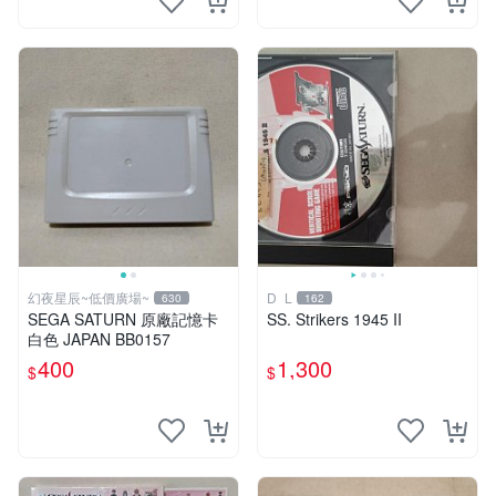
幻夜星辰~低價廣場~
D_L
630
162
SEGA SATURN 原廠記憶卡
SS. Strikers 1945 II
白色 JAPAN BB0157
400
1,300
$
$