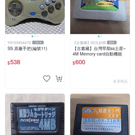
Y4103454476
【古書藏】50元起標
1514
934
SS 原廠手把(編號11)
【古書藏】台灣早期ss土星~
4M Memory card自動機能
538
600
$
$
多筆商品