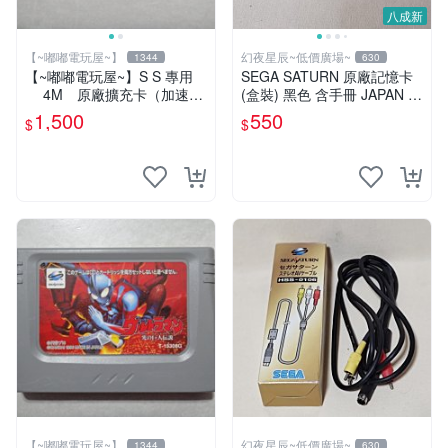
八成新
【~嘟嘟電玩屋~】
幻夜星辰~低價廣場~
1344
630
【~嘟嘟電玩屋~】S S 專用
SEGA SATURN 原廠記憶卡
4M 原廠擴充卡（加速
(盒裝) 黑色 含手冊 JAPAN 美
卡）
品 BB0392
1,500
550
$
$
【~嘟嘟電玩屋~】
幻夜星辰~低價廣場~
1344
630