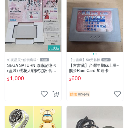
八成新
幻夜星辰~低價廣場~
【古書藏】50元起標
630
934
SEGA SATURN 原廠記憶卡
【古書藏】台灣早期ss土星~
(盒裝) 櫻花大戰限定版 含手
擴張Ram Card 加速卡
冊 JAPAN 美品 BB0331
1,000
600
$
$
競標
剩5小時