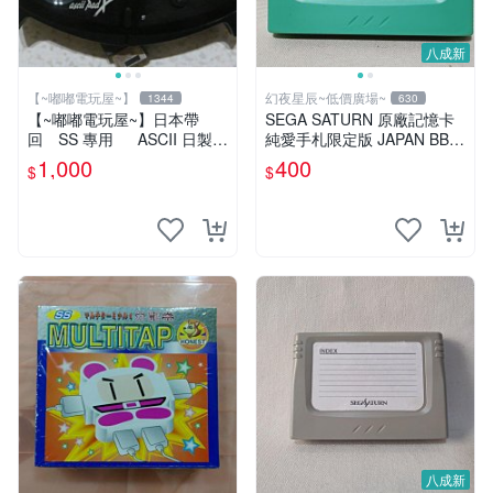
八成新
【~嘟嘟電玩屋~】
幻夜星辰~低價廣場~
1344
630
【~嘟嘟電玩屋~】日本帶
SEGA SATURN 原廠記憶卡
回 SS 專用 ASCII 日製手
純愛手札限定版 JAPAN BB0
把（有 TURBO 鍵 ）- 單隻
376
1,000
400
$
$
八成新