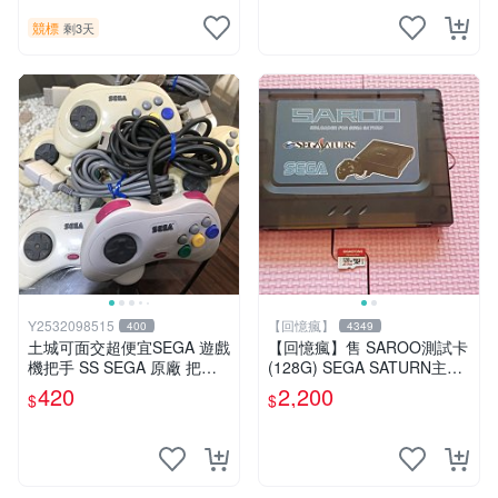
競標
剩3天
Y2532098515
【回憶瘋】
400
4349
土城可面交超便宜SEGA 遊戲
【回憶瘋】售 SAROO測試卡
機把手 SS SEGA 原廠 把手
(128G) SEGA SATURN主機
手柄
專用
420
2,200
$
$