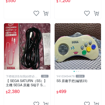
550
1,200
$
$
下標後請告知我結標!必看
Y4103454476
191
1514
關於我
【 SEGA SATURN（SS）】
SS 原廠手把(編號23)
主機 SEGA 原廠 S端子 S端
子線 ~ 盒裝收藏版 ~ 純正 日
2,380
499
$
$
本製