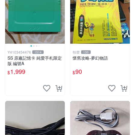
Y4103454476
拍賣
1514
130
SS 原廠記憶卡 純愛手札限定
懷舊攻略-夢幻物語
版 編號A
1,999
90
$
$