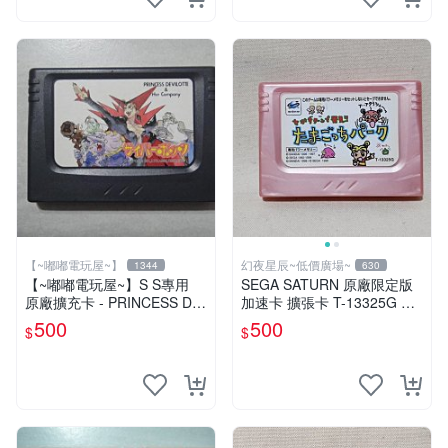
【~嘟嘟電玩屋~】
幻夜星辰~低價廣場~
1344
630
【~嘟嘟電玩屋~】S S專用
SEGA SATURN 原廠限定版
原廠擴充卡 - PRINCESS DE
加速卡 擴張卡 T-13325G 日
VILOTTE & Her Company
本製 BB0191
500
500
$
$