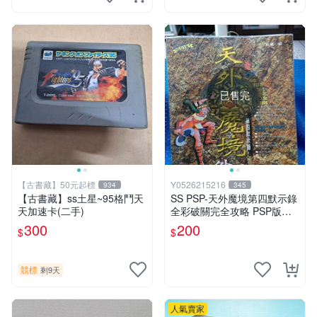
已售完
【古書藏】50元起標
Y0526215216
934
345
【古書藏】ss土星~95格鬥天
SS PSP-天外魔境第四默示錄
天加速卡(二手)
全彩破關完全攻略 PSP版也
適用(二手品,無漏頁)
300
200
$
$
競標
剩9天
人氣賣家