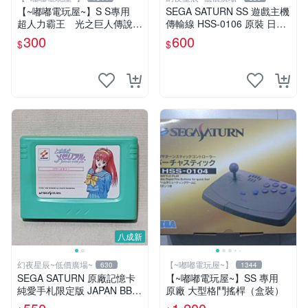
【~嘟嘟電玩屋~】S S專用
SEGA SATURN SS 遊戲主機
超人力霸王 光之巨人傳說
傳輸線 HSS-0106 原裝 日本
加速卡
製 含盒 美品
300
600
$
$
八成新
幻夜星辰~低價廣場~
【~嘟嘟電玩屋~】
630
1344
SEGA SATURN 原廠記憶卡
【~嘟嘟電玩屋~】SS 專用
純愛手札限定版 JAPAN BB0
原廠 大型格鬥搖桿（盒裝）
291