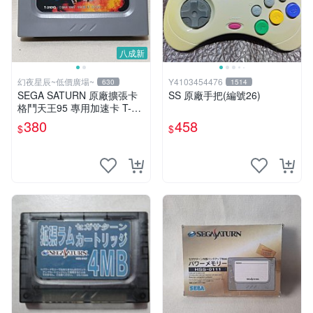
八成新
幻夜星辰~低價廣場~
Y4103454476
630
1514
SEGA SATURN 原廠擴張卡
SS 原廠手把(編號26)
格鬥天王95 專用加速卡 T-31
01G JAPAN BB0551
380
458
$
$