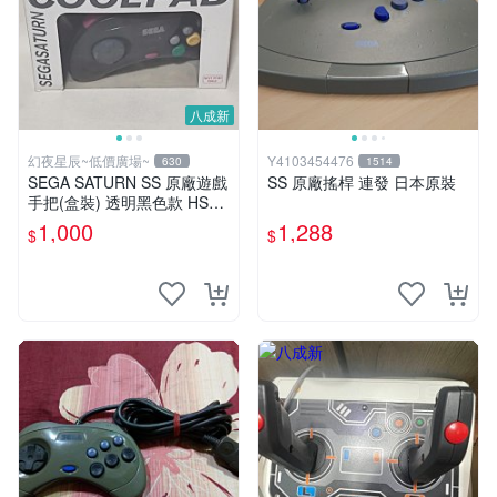
八成新
幻夜星辰~低價廣場~
Y4103454476
630
1514
SEGA SATURN SS 原廠遊戲
SS 原廠搖桿 連發 日本原裝
手把(盒裝) 透明黑色款 HSS-
0101 美品 BB0332
1,000
1,288
$
$