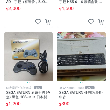
AD 手把（有連發，SLOW
手把 HSS-0116 原箱盒裝 日
）盒裝
本製 數量稀少 BB0567
2,000
4,500
$
$
幻夜星辰~低價廣場~
강 남 Korea House
630
3904
SEGA SATURN 原廠手把 (含
SEGA SATURN 外部記憶卡~
盒) 黑色 HSS-0101 日本製 B
中古
B0189
1,200
390
$
$