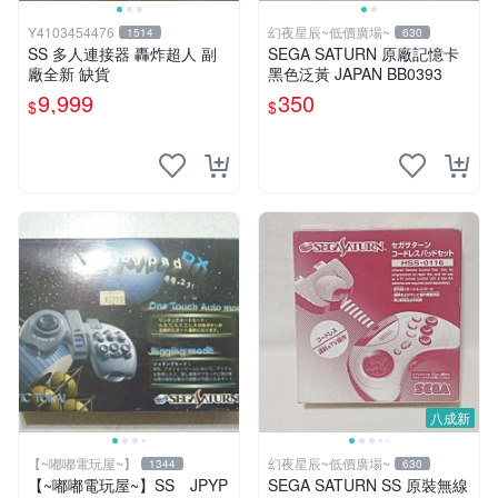
Y4103454476
幻夜星辰~低價廣場~
1514
630
SS 多人連接器 轟炸超人 副
SEGA SATURN 原廠記憶卡
廠全新 缺貨
黑色泛黃 JAPAN BB0393
9,999
350
$
$
八成新
【~嘟嘟電玩屋~】
幻夜星辰~低價廣場~
1344
630
【~嘟嘟電玩屋~】SS JPYP
SEGA SATURN SS 原裝無線