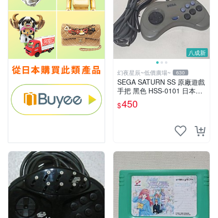
八成新
幻夜星辰~低價廣場~
630
SEGA SATURN SS 原廠遊戲
手把 黑色 HSS-0101 日本製
BB0461
450
$