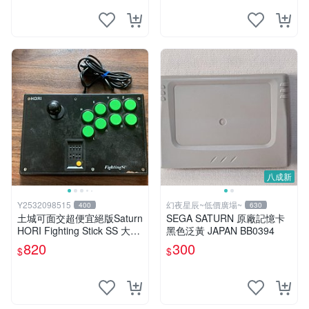
八成新
Y2532098515
幻夜星辰~低價廣場~
400
630
土城可面交超便宜絕版Saturn
SEGA SATURN 原廠記憶卡
HORI Fighting Stick SS 大型
黑色泛黃 JAPAN BB0394
格鬥搖桿 HSS-07可調整連發
820
300
$
$
控制器 手把 釷星