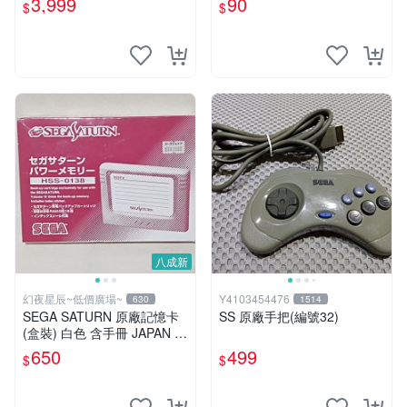
3,999
90
$
$
八成新
幻夜星辰~低價廣場~
Y4103454476
630
1514
SEGA SATURN 原廠記憶卡
SS 原廠手把(編號32)
(盒裝) 白色 含手冊 JAPAN 美
品 BB0330
650
499
$
$