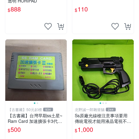
透明 HORIPAD
888
110
$
$
【古書藏】50元起標
北野誠一郎雜貨舖
934
244
【古書藏】台灣早期ss土星~
Ss原廠光線槍注意事項要用
Ram Card 加速擴張卡3代完
傳統電視才能用液晶電視不能
整版
玩
500
1,000
$
$