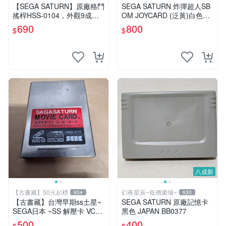
【SEGA SATURN】原廠格鬥
SEGA SATURN 炸彈超人SB
搖桿HSS-0104，外觀9成新
OM JOYCARD (泛黃)白色手
所有功能正常，有兩台，售價
把(含盒) HC-735 BB0342
690
800
$
$
為一台價格～
八成新
【古書藏】50元起標
幻夜星辰~低價廣場~
934
630
【古書藏】台灣早期ss土星~
SEGA SATURN 原廠記憶卡
SEGA日本 ~SS 解壓卡 VCD
黑色 JAPAN BB0377
電影卡
500
400