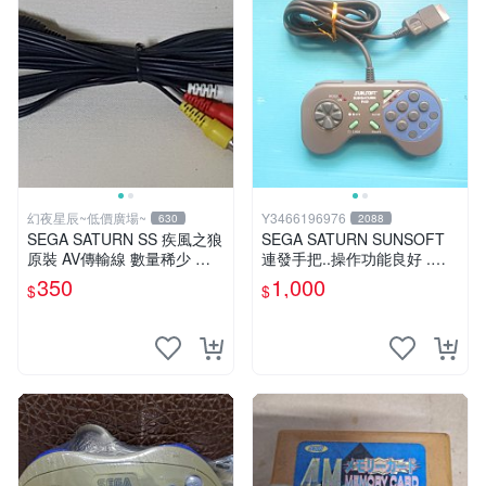
幻夜星辰~低價廣場~
Y3466196976
630
2088
SEGA SATURN SS 疾風之狼
SEGA SATURN SUNSOFT
原裝 AV傳輸線 數量稀少 美
連發手把..操作功能良好 .圖
品#2
片內容為實物.
350
1,000
$
$