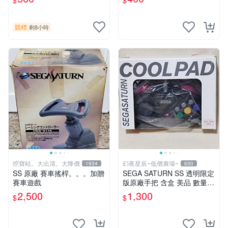
$
$
競標
剩8小時
挖寶站。大出清。大降價
幻夜星辰~低價廣場~
1934
630
SS 原廠 賽車搖桿。。。加贈
SEGA SATURN SS 透明限定
賽車遊戲
版原廠手把 含盒 美品 數量稀
少 BB0144
2,500
1,300
$
$