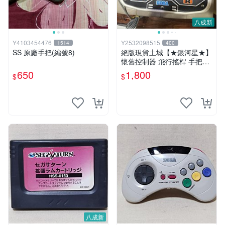
八成新
Y4103454476
Y2532098515
1514
400
SS 原廠手把(編號8)
絕版現貨土城【★銀河星★】
懷舊控制器 飛行搖桿 手把～
SS Sega Saturn 雙軸飛行搖
650
1,800
$
$
桿 電腦戰機 Virtual-On
八成新