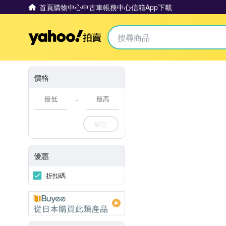
首頁
購物中心
中古車
帳務中心
信箱
App下載
Yahoo拍賣
價格
-
確定
優惠
折扣碼