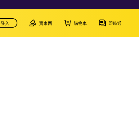
登入
賣東西
購物車
即時通