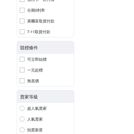
分期0利率
萊爾富取貨付款
7-11取貨付款
競標條件
可立即結標
一元起標
無底價
賣家等級
超人氣賣家
人氣賣家
拍賣新星