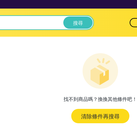
搜尋
找不到商品嗎？換換其他條件吧！
清除條件再搜尋