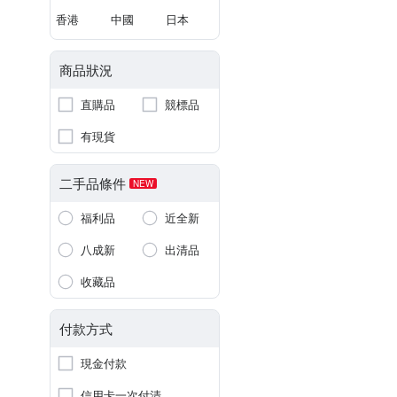
香港
中國
日本
商品狀況
直購品
競標品
有現貨
二手品條件
NEW
福利品
近全新
八成新
出清品
收藏品
付款方式
現金付款
信用卡一次付清