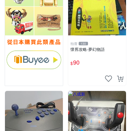
拍賣
130
懷舊攻略-夢幻物語
90
$