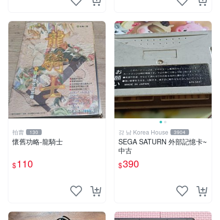
拍賣
강 남 Korea House
130
3904
懷舊功略-龍騎士
SEGA SATURN 外部記憶卡~
中古
110
390
$
$