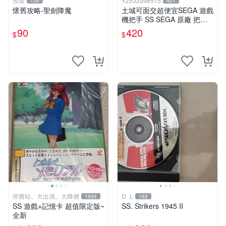
拍賣
Y2532098515
130
401
懷舊攻略-聖劍降魔
土城可面交超便宜SEGA 遊戲
機把手 SS SEGA 原廠 把手
手柄
90
420
$
$
挖寶站。大出清。大降價
D_L
1934
162
SS 遊戲+記憶卡 超值限定版~
SS. Strikers 1945 II
全新