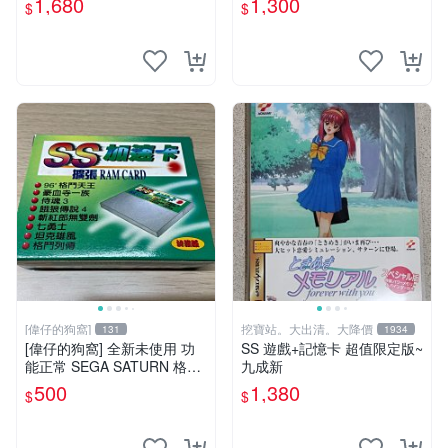
1,680
1,300
$
$
[偉仔的狗窩]
挖寶站。大出清。大降價
131
1934
[偉仔的狗窩] 全新未使用 功
SS 遊戲+記憶卡 超值限定版~
能正常 SEGA SATURN 格鬥
九成新
遊戲 獨張 RAM CARD 加速
500
1,380
$
$
卡