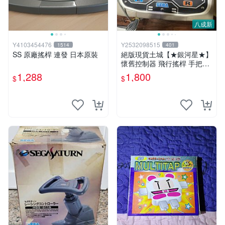
八成新
Y4103454476
Y2532098515
1514
401
SS 原廠搖桿 連發 日本原裝
絕版現貨土城【★銀河星★】
懷舊控制器 飛行搖桿 手把～
SS Sega Saturn 雙軸飛行搖
1,288
1,800
$
$
桿 電腦戰機 Virtual-On