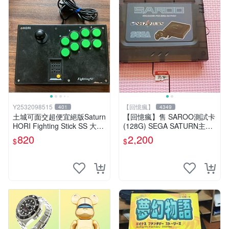
Y2532098515
【回憶瘋】
401
4349
土城可面交超便宜絕版Saturn
【回憶瘋】售 SAROO測試卡
HORI Fighting Stick SS 大型
(128G) SEGA SATURN主機
格鬥搖桿 HSS-07可調整連發
專用
820
2,200
$
$
控制器 手把 釷星