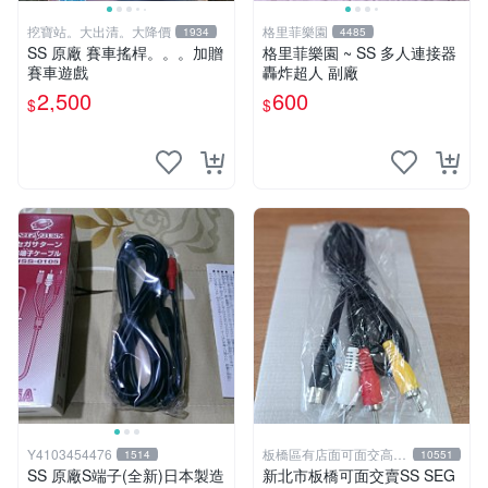
挖寶站。大出清。大降價
格里菲樂園
1934
4485
SS 原廠 賽車搖桿。。。加贈
格里菲樂園 ~ SS 多人連接器
賽車遊戲
轟炸超人 副廠
2,500
600
$
$
Y4103454476
板橋區有店面可面交高價
1514
10551
回收電玩
SS 原廠S端子(全新)日本製造
新北市板橋可面交賣SS SEG