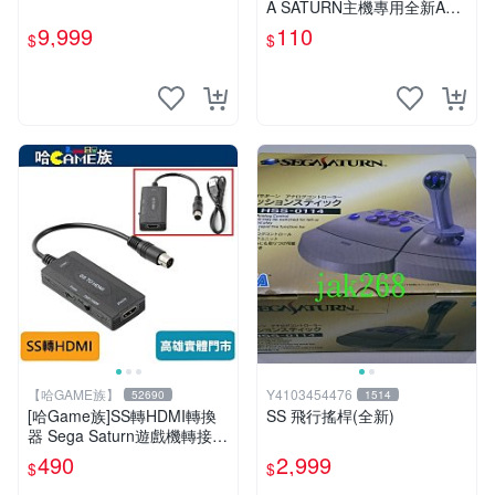
A SATURN主機專用全新AV
端子線~~~超便宜只賣110元
9,999
110
$
$
【哈GAME族】
Y4103454476
52690
1514
[哈Game族]SS轉HDMI轉換
SS 飛行搖桿(全新)
器 Sega Saturn遊戲機轉接器
720P/1080P可切換 含5V電
490
2,999
$
$
源USB線