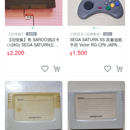
【回憶瘋】
幻夜星辰~低價廣場~
4349
631
【回憶瘋】售 SAROO測試卡
SEGA SATURN SS 原廠遊戲
(128G) SEGA SATURN主機
手把 Victor RG-CP6 JAPAN
專用
數量稀少 BB0229
2,200
1,500
$
$