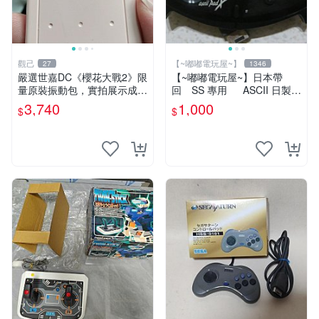
觀己
【~嘟嘟電玩屋~】
27
1346
嚴選世嘉DC《櫻花大戰2》限
【~嘟嘟電玩屋~】日本帶
量原裝振動包，實拍展示成色
回 SS 專用 ASCII 日製手
佳 櫻花大戰2 世嘉 Dreamca
把（有 TURBO 鍵 ）- 單隻
3,740
1,000
$
$
st 振動包