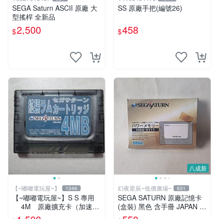
SEGA Saturn ASCII 原廠 大
SS 原廠手把(編號26)
型搖桿 全新品
2,500
458
$
$
八成新
【~嘟嘟電玩屋~】
幻夜星辰~低價廣場~
1346
631
【~嘟嘟電玩屋~】S S 專用
SEGA SATURN 原廠記憶卡
4M 原廠擴充卡（加速
(盒裝) 黑色 含手冊 JAPAN 美
卡）
品 BB0392