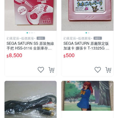
幻夜星辰~低價廣場~
幻夜星辰~低價廣場~
631
631
SEGA SATURN SS 原裝無線
SEGA SATURN 原廠限定版
手把 HSS-0116 全新庫存品
加速卡 擴張卡 T-13325G 日
日本製 數量超稀少 #1
本製 BB0191
8,500
500
$
$