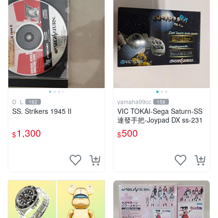
D_L
yamaha99cc
162
158
SS. Strikers 1945 II
VIC TOKAI-Sega Saturn-SS
連發手把-Joypad DX ss-231
1,300
500
$
$