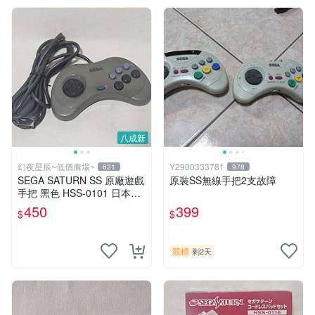
八成新
幻夜星辰~低價廣場~
Y2900333781
631
978
SEGA SATURN SS 原廠遊戲
原裝SS無線手把2支故障
手把 黑色 HSS-0101 日本製
BB0461
450
399
$
$
競標
剩2天