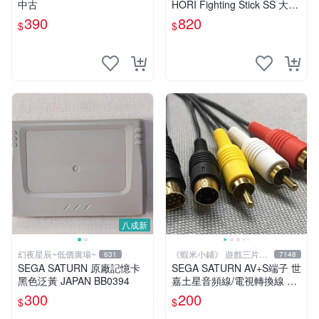
中古
HORI Fighting Stick SS 大型
格鬥搖桿 HSS-07可調整連發
390
820
$
$
控制器 手把 釷星
八成新
幻夜星辰~低價廣場~
《蝦米小鋪》 遊戲三片以
631
7148
上免運
SEGA SATURN 原廠記憶卡
SEGA SATURN AV+S端子 世
黑色泛黃 JAPAN BB0394
嘉土星音頻線/電視轉換線 直
購價200元 桃園《蝦米小鋪》
300
200
$
$