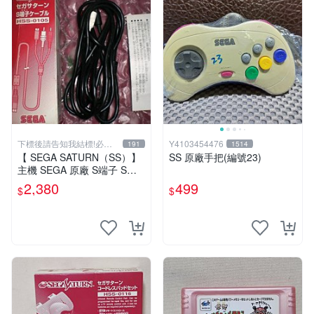
下標後請告知我結標!必看
Y4103454476
191
1514
關於我
【 SEGA SATURN（SS）】
SS 原廠手把(編號23)
主機 SEGA 原廠 S端子 S端
子線 ~ 盒裝收藏版 ~ 純正 日
2,380
499
$
$
本製