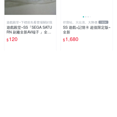
遊戲殿堂~下標前先看賣場關於我
挖寶站。大出清。大降價
1934
遊戲殿堂~SS『SEGA SATU
SS 遊戲+記憶卡 超值限定版~
RN 副廠全新AV端子 』全新
全新
品未使用
120
1,680
$
$
八成新