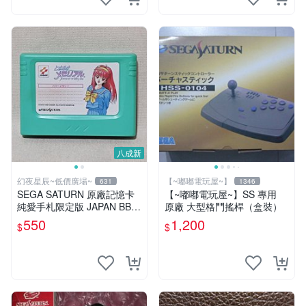
八成新
幻夜星辰~低價廣場~
【~嘟嘟電玩屋~】
631
1346
SEGA SATURN 原廠記憶卡
【~嘟嘟電玩屋~】SS 專用
純愛手札限定版 JAPAN BB0
原廠 大型格鬥搖桿（盒裝）
291
550
1,200
$
$