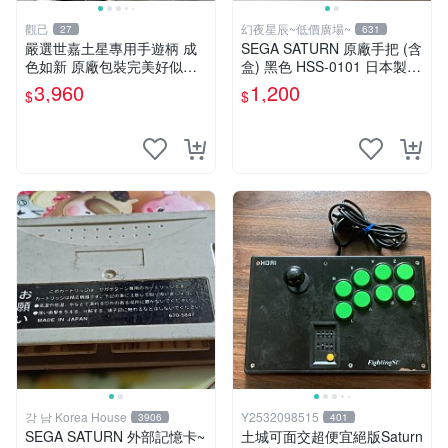
觀己
幻夜星辰~低價廣場~
27
631
嚴選世嘉土星專用手遊柄 成
SEGA SATURN 原廠手把 (含
色如新 原廠包裝完美好似未
盒) 黑色 HSS-0101 日本製 B
拆封 游戲電競推薦 土星手柄
B0189
3,960
1,200
$
$
Arcade 操作桿
강 남 Korea House
Y2532098515
3906
401
SEGA SATURN 外部記憶卡~
土城可面交超便宜絕版Saturn