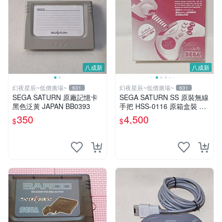
八成新
八成新
幻夜星辰~低價廣場~
幻夜星辰~低價廣場~
631
631
SEGA SATURN 原廠記憶卡
SEGA SATURN SS 原裝無線
黑色泛黃 JAPAN BB0393
手把 HSS-0116 原箱盒裝 日
本製 數量稀少 BB0567
350
4,500
$
$