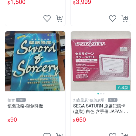
1,500
3,999
$
$
八成新
拍賣
幻夜星辰~低價廣場~
130
631
懷舊攻略-聖劍降魔
SEGA SATURN 原廠記憶卡
(盒裝) 白色 含手冊 JAPAN 美
品 BB0330
90
650
$
$