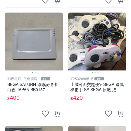
幻夜星辰~低價廣場~
Y2532098515
631
401
SEGA SATURN 原廠記憶卡
土城可面交超便宜SEGA 遊戲
白色 JAPAN BB0157
機把手 SS SEGA 原廠 把手
手柄
400
420
$
$