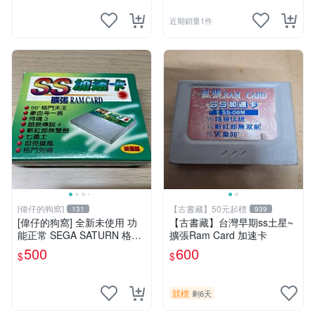
近期銷量1件
[偉仔的狗窩]
【古書藏】50元起標
131
939
[偉仔的狗窩] 全新未使用 功
【古書藏】台灣早期ss土星~
能正常 SEGA SATURN 格鬥
擴張Ram Card 加速卡
遊戲 獨張 RAM CARD 加速
500
600
$
$
卡
競標
剩6天