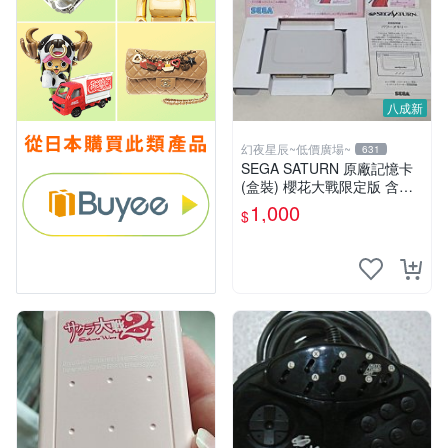
八成新
幻夜星辰~低價廣場~
631
SEGA SATURN 原廠記憶卡
(盒裝) 櫻花大戰限定版 含手
冊 JAPAN 美品 BB0331
1,000
$