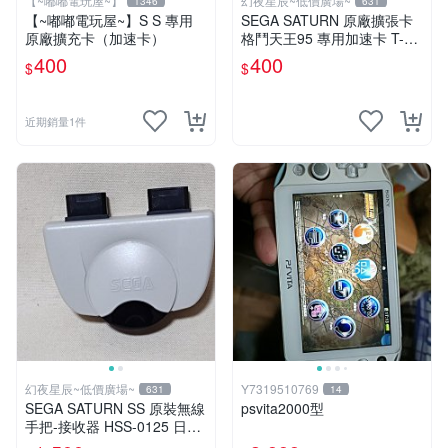
【~嘟嘟電玩屋~】
幻夜星辰~低價廣場~
1346
631
【~嘟嘟電玩屋~】S S 專用
SEGA SATURN 原廠擴張卡
原廠擴充卡（加速卡）
格鬥天王95 專用加速卡 T-31
01G JAPAN BB0181
400
400
$
$
近期銷量1件
幻夜星辰~低價廣場~
Y7319510769
631
14
SEGA SATURN SS 原裝無線
psvita2000型
手把-接收器 HSS-0125 日本
製 BB0149