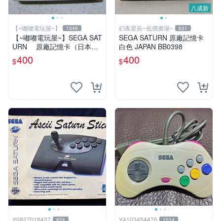
八成新
【~嘟嘟電玩屋~】
幻夜星辰~低價廣場~
1346
631
【~嘟嘟電玩屋~】SEGA SAT
SEGA SATURN 原廠記憶卡
URN 原廠記憶卡（日本帶
白色 JAPAN BB0398
回）
400
400
$
$
Y0827018437
Y4103454476
824
1514