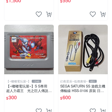
1,500
550
$
$
【~嘟嘟電玩屋~】
幻夜星辰~低價廣場~
1346
631
【~嘟嘟電玩屋~】S S專用
SEGA SATURN SS 遊戲主機
超人力霸王 光之巨人傳說
傳輸線 HSS-0106 原裝 日本
加速卡
製 含盒 美品
300
600
$
$