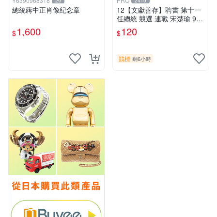
Y6390968318
PRO
29
2410
總統蔣中正肖像紀念章
12【文獻善存】聘書 第十一
任總統 競選 連戰 宋楚瑜 93
年
1,600
120
$
$
競標
剩6小時