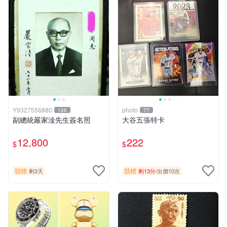
Y9327556880
photo
126
77
副總統嚴家淦先生簽名照
大谷五張特卡
12,800
222
$
$
競標
競標
剩3天
剩13分
/
出價10次