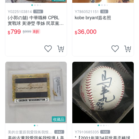
Y0225103814
Y7860521151
796
53
(小郭の舖) 中華職棒 CPBL
kobe bryant簽名照
實戰球 黃瀞瑩 學姊 民眾黨
議員 親筆簽名球 金筆簽 職棒
799
36,000
$999
8折
$
$
30周年展簽到的
收藏品
美的古董跟我愛我爸我恨壞
Y7910685335
242
122
人
美的古董我愛我爸我恨壞人美
*【2001年第34屆世界盃棒球