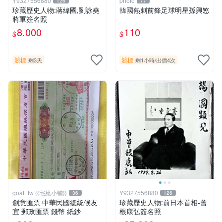
Y9327556880
photo
126
77
珍藏歷史人物:蔣緯國,劉詠堯
韓國熱刺前鋒足球明星孫興慜
將軍簽名照
8,000
110
$
$
競標
競標
剩3天
剩1小時
/
出價4次
goat_tw {{宅苑小铺}}
Y9327556880
36
126
創意匯票 中華民國總統候友
珍藏歷史人物:前日本首相-曾
宜 郵政匯票 錢幣 紙鈔
根康弘簽名照