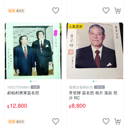
名卡
競標
剩3天
人氣賣家
Y9327556880
運費請看關於我
126
1515
郝柏村將軍簽名照
李登輝 簽名照 相片 落款 照
片 RC
12,800
8,800
$
$
競標
剩3天