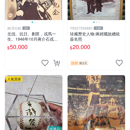
南潯古鎮
Y9327556880
23
126
北伐、抗日、剿匪，戎馬一
珍藏歷史人物:蔣經國故總統
生。1946年10月蔣介石戎裝
簽名照
照片（蔣介石親簽盟軍勝利紀
50,000
20,000
$
$
念 蔣中正贈）
競標
剩3天
人氣賣家
收藏品