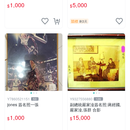
蘇貞昌 敬贈 精緻陶瓷藝術品
1,000
5,000
$
$
裝飾畫 壁畫 掛畫 掛飾 圓盤
掛件 1121231
競標
剩3天
Y7860521151
Y9327556880
53
126
jones 簽名照一張
副總統嚴家淦簽名照:蔣經國,
嚴家淦,張群 合影
1,000
15,000
$
$