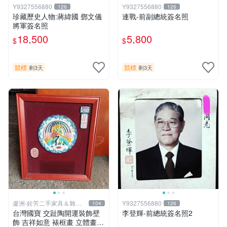
Y9327556880
Y9327556880
126
126
珍藏歷史人物:蔣緯國 鄧文儀
連戰-前副總統簽名照
將軍簽名照
18,500
5,800
$
$
競標
競標
剩3天
剩3天
蘆洲-銓芳二手家具＆雜貨
Y9327556880
104
126
小舖
台灣國寶 交趾陶開運裝飾壁
李登輝-前總統簽名照2
飾 吉祥如意 裱框畫 立體畫