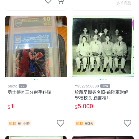
多筆商品
photo
Y9327556880
77
126
勇士傳奇三分射手科瑞
珍藏早期簽名照-前陸軍財經
學校校長:顧書桂1
1
5,000
$
$
競標
競標
剩1小時
剩3天