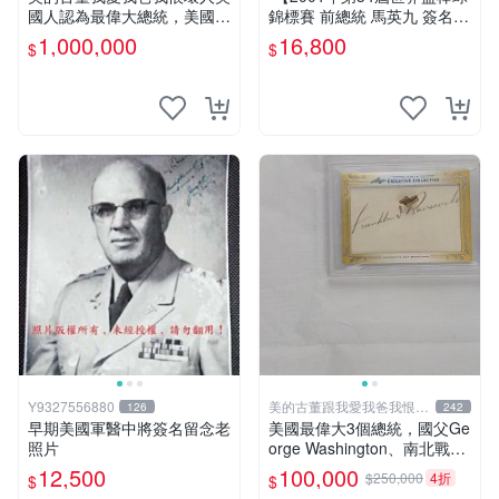
國人認為最偉大總統，美國國
錦標賽 前總統 馬英九 簽名
父、南北戰爭、多國二次世界
球】 應箎堂
1,000,000
16,800
$
$
大戰，Leaf出的世界各國偉人
卡，美國國父George Washin
gton簽名卡
Y9327556880
美的古董跟我愛我爸我恨壞
126
242
人
早期美國軍醫中將簽名留念老
美國最偉大3個總統，國父Ge
照片
orge Washington、南北戰爭
Abraham Lincoln、世界大戰
12,500
100,000
$250,000
4折
$
$
Franklin D. Roosevelt限量簽