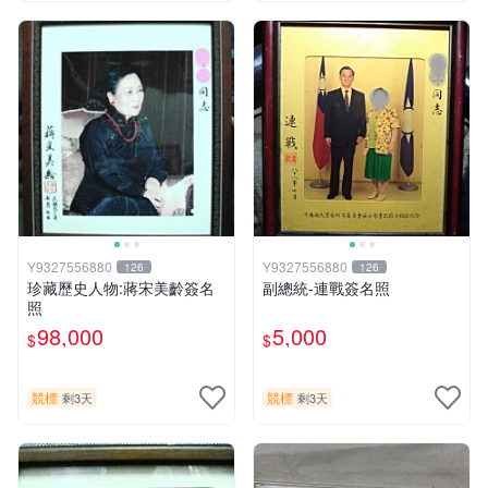
Y9327556880
Y9327556880
126
126
珍藏歷史人物:蔣宋美齡簽名
副總統-連戰簽名照
照
98,000
5,000
$
$
競標
競標
剩3天
剩3天