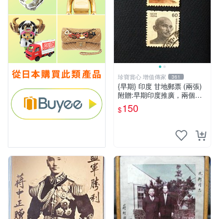
珍寶賞心 增值傳家
361
{早期} 印度 甘地郵票 (兩張)
附贈:早期印度推廣，兩個孩
子恰恰好?
150
$