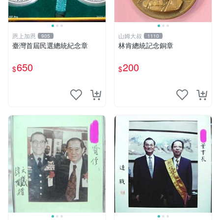
恩上加恩
山姆大叔
905
1110
臺灣首屆民選總統紀念章
林肯總統記念銅章
650
200
$
$