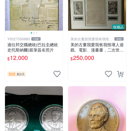
收藏品
Y9327556880
美的古董跟我愛我爸我恨壞
126
242
人
過往邦交國總統(巴拉圭總統
美的古董我愛我爸我恨壞人遊
史托斯納爾)親筆簽名照片
戲、電影、漫畫書，二次世界
大戰，義大利皇帝Vittorio Em
12,000
250,000
$
$
anuele III、總理Benito Muss
olini簽名文件
競標
剩3天