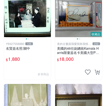
收藏品
Y9327556880
美的古董跟我愛我爸我恨壞
126
242
人
名賢簽名照:關中
美國的46任副總統Kamala H
arris限量簽名卡美國大型PSA
鑑定
1,880
18,000
$
$
多筆商品