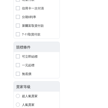
信用卡一次付清
分期0利率
萊爾富取貨付款
7-11取貨付款
競標條件
可立即結標
一元起標
無底價
賣家等級
超人氣賣家
人氣賣家