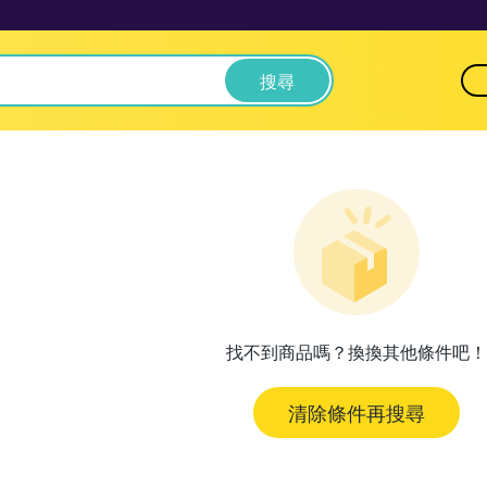
搜尋
找不到商品嗎？換換其他條件吧！
清除條件再搜尋