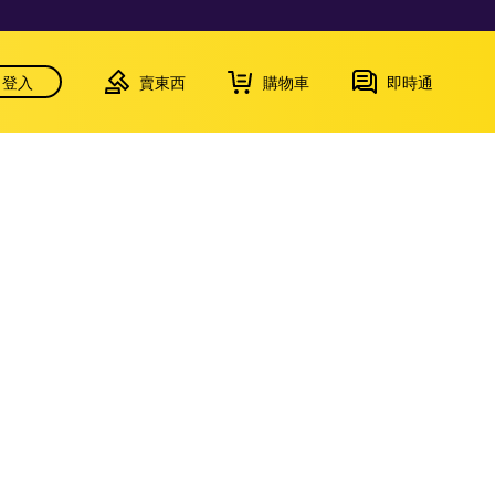
登入
賣東西
購物車
即時通