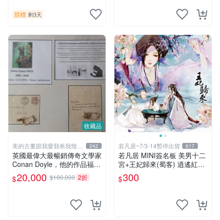
標 無底價
書第一刷有他本人畫跟簽名
競標
剩3天
收藏品
美的古董跟我愛我爸我恨壞
若凡居~7/3-14暫停出貨
242
617
人
英國最偉大最暢銷傳奇文學家
若凡居 MINI簽名板 美男十二
Conan Doyle，他的作品福爾
宮+王妃歸來(蜀客) 逍遙紅塵
摩斯犯罪偵探集在250國暢銷
&貓君笑豬&何何舞 親筆簽名
20,000
300
$100,000
2折
$
$
文學小說、電影
簽名板