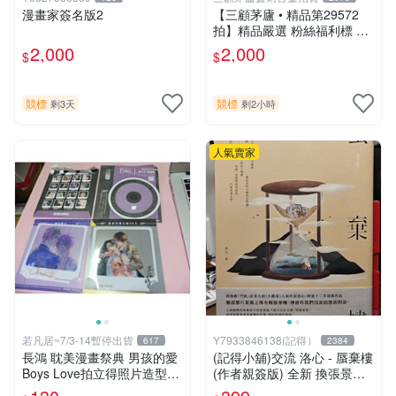
漫畫家簽名版2
【三顧茅廬 • 精品第29572
拍】精品嚴選 粉絲福利標 日
本動漫大師 車田正美簽名照
2,000
2,000
$
$
片《聖鬥士星矢》！ 特惠起
標 無底價
競標
競標
剩3天
剩2小時
人氣賣家
若凡居~7/3-14暫停出貨
Y7933846138(記得）
617
2384
長鴻 耽美漫畫祭典 男孩的愛
(記得小舖)交流 洛心 - 蜃棄樓
Boys Love拍立得照片造型透
(作者親簽版) 全新 換張景嵐
卡 第二彈 超值星期五的sex +
成語蕎張艾亞辜莞允鄭家純等