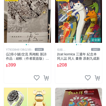
近全新
Y7933846138(記得）
信箱
2384
3967
paul600510@yahoo.com.tw
(記得小舖)交流 馬翊航 新詩
2cat komica 三週年 紀念本
作品：細軟（作者親簽版）全
同人誌 同人 畫冊 原創九成新
新 換張景嵐成語蕎張艾亞辜
399
208
$
$
莞允鄭家純等簽名寫真書