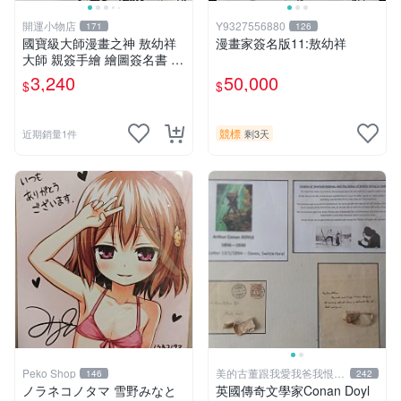
開運小物店
Y9327556880
171
126
國寶級大師漫畫之神 敖幼祥
漫畫家簽名版11:敖幼祥
大師 親簽手繪 繪圖簽名書 機
會難得敖大師一輩子繪圖創作
3,240
50,000
$
$
多年有一句老師最金典名言
「畫一張是一張」圖
競標
近期銷量1件
剩3天
Peko Shop
美的古董跟我愛我爸我恨壞
146
242
人
ノラネコノタマ 雪野みなと
英國傳奇文學家Conan Doyl