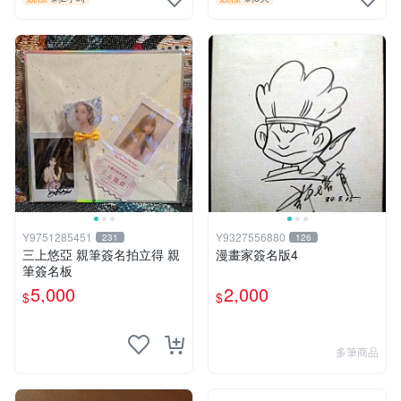
Y9751285451
Y9327556880
231
126
三上悠亞 親筆簽名拍立得 親
漫畫家簽名版4
筆簽名板
5,000
2,000
$
$
多筆商品