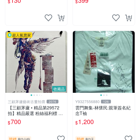
130
399
$
$
劇毒甜心
簽名寫真書
超人氣賣家
收藏品
三顧茅廬藝術古董拍賣
Y9327556880
2076
126
【三顧茅廬 • 精品第29572
雲門舞集-林懷民:親筆簽名紀
拍】精品嚴選 粉絲福利標 韓
念T袖
國排名前30名插畫家Pinn作
700
1,200
$
$
品～有作者親筆簽名！ 特惠
起標 無底價
競標
競標
剩2小時
剩3天