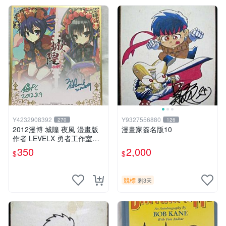
Y4232908392
Y9327556880
270
126
2012漫博 城隍 夜風 漫畫版
漫畫家簽名版10
作者 LEVELX 勇者工作室羊
仔 簽名板
350
2,000
$
$
競標
剩3天