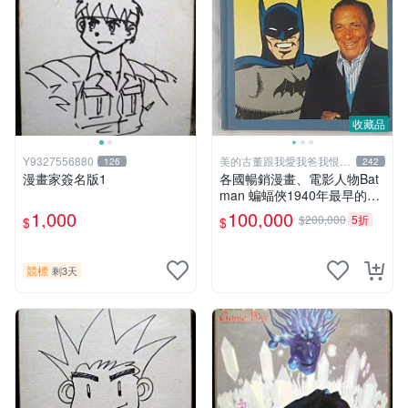
收藏品
Y9327556880
美的古董跟我愛我爸我恨壞
126
242
人
漫畫家簽名版1
各國暢銷漫畫、電影人物Bat
man 蝙蝠俠1940年最早的創
作者，這本書是Batman and
1,000
100,000
$200,000
5折
$
$
me 是Bob Kane1990年出的
書有他本人畫跟簽名限量品
競標
剩3天