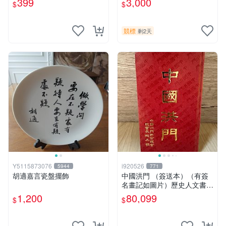
399
3,000
$
$
版】換張景嵐成語蕎辜莞允等
片《聖鬥士星矢》！ 特惠起
簽名寫真書
標 無底價
競標
剩2天
Y5115873076
i920526
5944
771
胡適嘉言瓷盤擺飾
中國洪門 （簽送本）（有簽
名畫記如圖片）歷史人文書籍
早期書 中國洪門聯合總會 二
1,200
80,099
$
$
手書