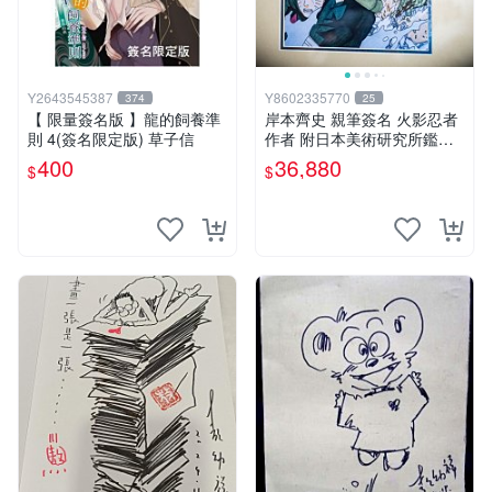
Y2643545387
Y8602335770
374
25
【 限量簽名版 】龍的飼養準
岸本齊史 親筆簽名 火影忍者
則 4(簽名限定版) 草子信
作者 附日本美術研究所鑑定
證明書 卡卡西 培英 鳴人 非
400
36,880
$
$
佐助 GEM Tsume 曉