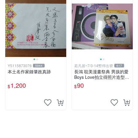
Y5115873076
若凡居~7/3-14暫停出貨
5944
617
本土名作家鍾肇政真跡
長鴻 耽美漫畫祭典 男孩的愛
Boys Love拍立得照片造型透
卡 第二彈 不良的津田同學和
1,200
90
$
$
輔導老師.增田關係很差