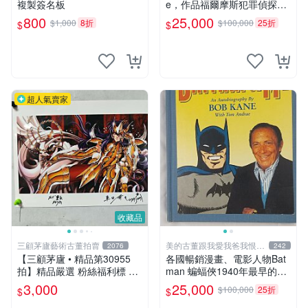
複製簽名板
e，作品福爾摩斯犯罪偵探集
在250國暢銷文學、電影，作
800
25,000
$1,000
8折
$100,000
25折
$
$
品出現犯罪高手顯示警察不聰
明不勇敢，出現聰明法醫學辦
案，限量鑑定簽名信件
超人氣賣家
收藏品
三顧茅廬藝術古董拍賣
美的古董跟我愛我爸我恨壞
2076
242
人
【三顧茅廬 • 精品第30955
各國暢銷漫畫、電影人物Bat
拍】精品嚴選 粉絲福利標 日
man 蝙蝠俠1940年最早的創
本動漫大師 車田正美簽名照
作者，這本書是Batman and
3,000
25,000
$100,000
25折
$
$
片《聖鬥士星矢》！ 特惠起
me 是Bob Kane 1990年出的