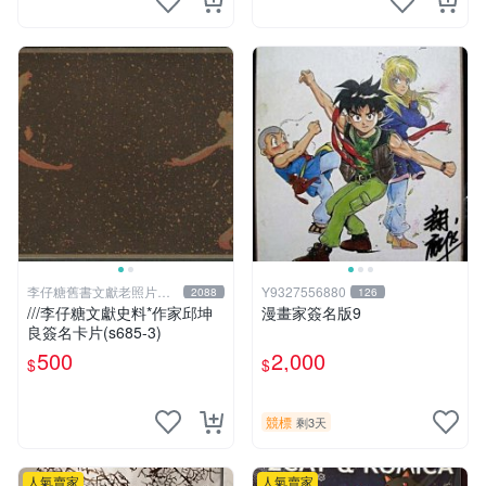
李仔糖舊書文獻老照片名
Y9327556880
2088
126
人收藏館
///李仔糖文獻史料*作家邱坤
漫畫家簽名版9
良簽名卡片(s685-3)
500
2,000
$
$
競標
剩3天
人氣賣家
人氣賣家