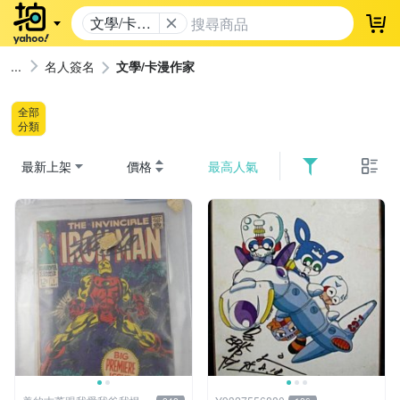
文學/卡漫
登
作家
名人簽名
文學/卡漫作家
全部
分類
最新上架
價格
最高人氣