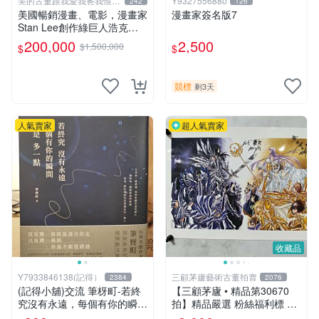
美的古董跟我愛我爸我恨壞
Y9327556880
242
126
人
美國暢銷漫畫、電影，漫畫家
漫畫家簽名版7
Stan Lee創作綠巨人浩克、
蜘蛛人、X戰警、鋼鐵人，鋼
200,000
2,500
$1,500,000
$
$
鐵人是世界最有錢總裁拯救國
14折
家、除各國壞人的英雄，196
8鋼鐵人第一集簽名漫畫
競標
剩3天
人氣賣家
超人氣賣家
收藏品
Y7933846138(記得）
三顧茅廬藝術古董拍賣
2384
2076
(記得小舖)交流 筆枒町-若終
【三顧茅廬 • 精品第30670
究沒有永遠，每個有你的瞬間
拍】精品嚴選 粉絲福利標 日
都是多一點【限量作者親簽
本動漫大師 車田正美簽名照