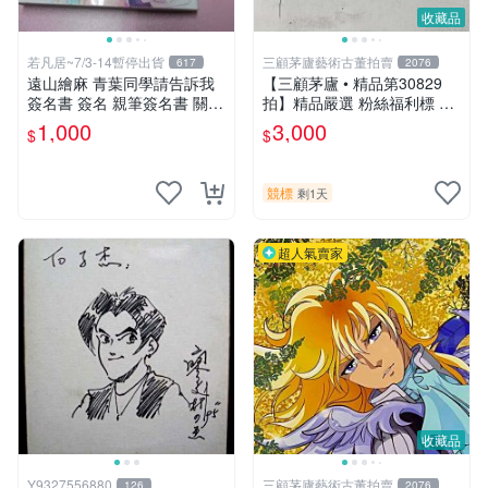
收藏品
若凡居~7/3-14暫停出貨
三顧茅廬藝術古董拍賣
617
2076
遠山繪麻 青葉同學請告訴我
【三顧茅廬 • 精品第30829
簽名書 簽名 親筆簽名書 關鍵
拍】精品嚴選 粉絲福利標 日
字： 四月一日同學命理缺我
本動漫大師 車田正美簽名照
1,000
3,000
$
$
要你對我xxx 色紙 簽名板
片《聖鬥士星矢》！ 特惠起
標 無底價
競標
剩1天
超人氣賣家
收藏品
Y9327556880
三顧茅廬藝術古董拍賣
126
2076