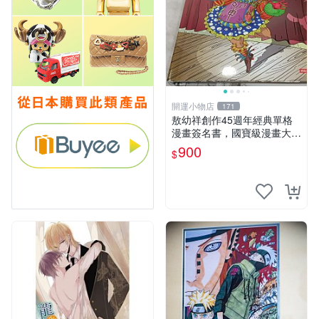
開運小物店
171
敖幼祥創作45週年經典單格
漫畫簽名書，國寶級漫畫大師
創作45週年且有大師 親筆簽
900
$
名 值得收藏