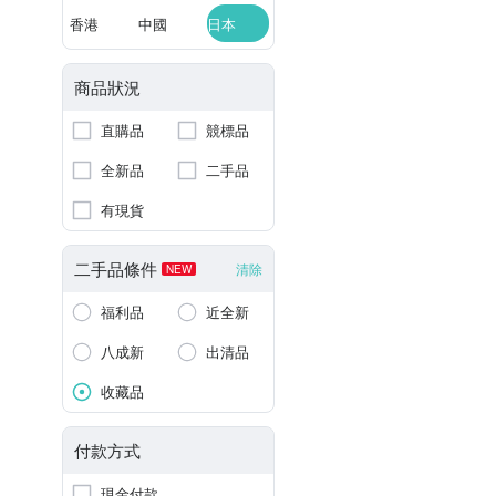
香港
中國
日本
商品狀況
直購品
競標品
全新品
二手品
有現貨
二手品條件
清除
NEW
福利品
近全新
八成新
出清品
收藏品
付款方式
現金付款