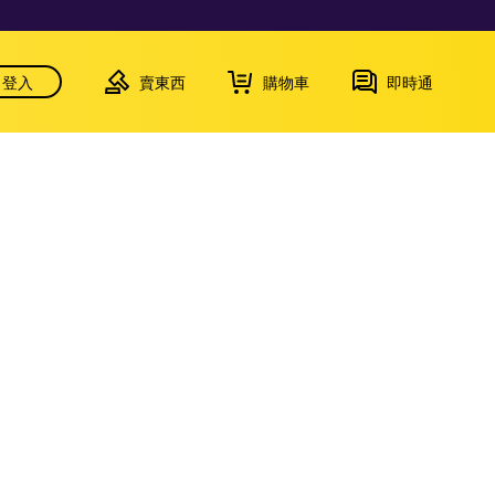
登入
賣東西
購物車
即時通