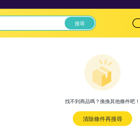
搜尋
找不到商品嗎？換換其他條件吧！
清除條件再搜尋