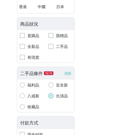
香港
中國
日本
商品狀況
直購品
競標品
全新品
二手品
有現貨
二手品條件
清除
NEW
福利品
近全新
八成新
出清品
收藏品
付款方式
現金付款