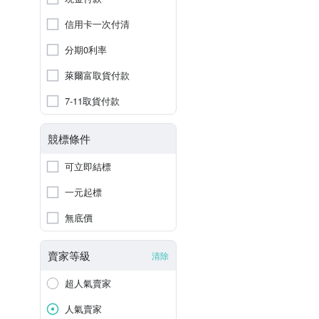
信用卡一次付清
分期0利率
萊爾富取貨付款
7-11取貨付款
競標條件
可立即結標
一元起標
無底價
賣家等級
清除
超人氣賣家
人氣賣家