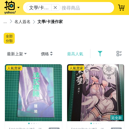
文學/卡漫
登
作家
名人簽名
文學/卡漫作家
全部
分類
最新上架
價格
最高人氣
人氣賣家
人氣賣家
近全新