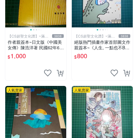
【CS超聖文化讚】~滿千
【CS超聖文化讚】~滿千
3838
3838
元送運
元送運
作者親簽本~日文版《中國美
絕版熱門插畫作家首部圖文作
女傳》陳浩洋著 民國62年6月
親簽本~《人生, 一點也不BL
出版 【CS超聖文化讚】
UE~阿雜的事就用笑容迎擊
1,000
800
$
$
吧！》Ning著/繪 悅知文化
人氣賣家
人氣賣家