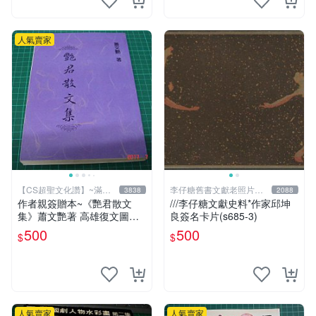
人氣賣家
【CS超聖文化讚】~滿千
李仔糖舊書文獻老照片名
3838
2088
元送運
人收藏館
作者親簽贈本~《艷君散文
///李仔糖文獻史料*作家邱坤
集》蕭文艷著 高雄復文圖書
良簽名卡片(s685-3)
1997年修訂版 【CS超聖文化
500
500
$
$
讚】
人氣賣家
人氣賣家