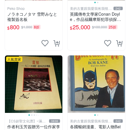
Peko Shop
美的古董跟我愛我爸我恨壞
242
人
ノラネコノタマ 雪野みなと
英國傳奇文學家Conan Doyl
複製簽名板
e，作品福爾摩斯犯罪偵探集
在250國暢銷文學、電影，作
800
25,000
$1,000
8折
$100,000
25折
$
$
品出現犯罪高手顯示警察不聰
明不勇敢，出現聰明法醫學辦
案，限量鑑定簽名信件
人氣賣家
【CS超聖文化讚】~滿千
美的古董跟我愛我爸我恨壞
3838
242
元送運
人
作者利玉芳簽贈另一位作家李
各國暢銷漫畫、電影人物Bat