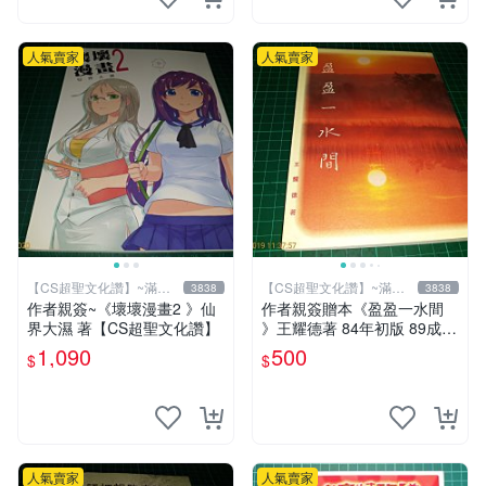
人氣賣家
人氣賣家
【CS超聖文化讚】~滿千
【CS超聖文化讚】~滿千
3838
3838
元送運
元送運
作者親簽~《壞壞漫畫2 》仙
作者親簽贈本《盈盈一水間
界大濕 著【CS超聖文化讚】
》王耀德著 84年初版 89成新
【CS超聖文化讚】
1,090
500
$
$
人氣賣家
人氣賣家