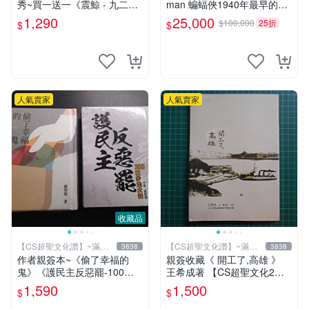
秀~買一送一《震鯨 - 九二一
man 蝙蝠俠1940年最早的創
大地震二週年紀念詩專輯》女
作者，這本書是Batman and
1,290
25,000
$100,000
25折
$
$
鯨詩社編 (贈 利玉芳小詩集)
me 是Bob Kane 1990年出的
書第一刷有他本人畫跟簽名
人氣賣家
人氣賣家
收藏品
【CS超聖文化讚】~滿千
【CS超聖文化讚】~滿千
3838
3838
元送運
元送運
作者親簽本~《偷了幸福的
親簽收藏《 開工了,高雄 》
鬼》《護民主反惡罷-100萬
王希成著 【CS超聖文化2
步走大安》二本合售 羅智強
讚】
1,590
1,500
$
$
著 精裝小冊【CS超聖文化