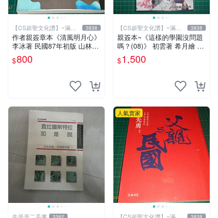
【CS超聖文化讚】~滿千
【CS超聖文化讚】~滿千
3838
3838
元送運
元送運
作者親簽章本《清風明月心》
親簽本~《這樣的學園沒問題
李冰著 民國87年初版 山林書
嗎？(08)》 初雲著 希月繪 飛
局出版 書緣有微斑 【CS 超
燕文創 書況新【CS超聖文化
800
1,500
$
$
聖文化讚】
2讚】
人氣賣家
牛哥哥二手書
【CS超聖文化讚】~滿千
3362
3838