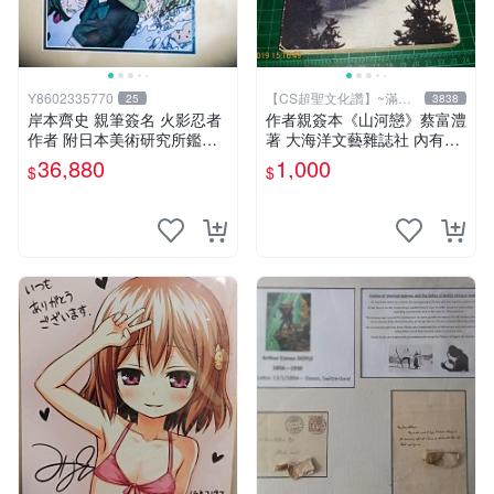
Y8602335770
【CS超聖文化讚】~滿千
25
3838
元送運
岸本齊史 親筆簽名 火影忍者
作者親簽本《山河戀》蔡富澧
作者 附日本美術研究所鑑定
著 大海洋文藝雜誌社 內有註
證明書 卡卡西 培英 鳴人 非
記【CS超聖文化讚】
36,880
1,000
$
$
佐助 GEM Tsume 曉