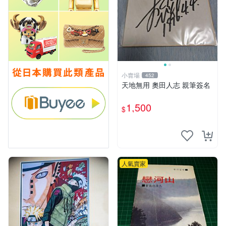
小賣場
452
天地無用 奧田人志 親筆簽名
1,500
$
人氣賣家