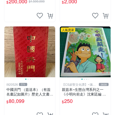
200,000
2,000
$1,500,000
$
$
鐵人是世界最有錢總裁拯救國
讚】
14折
家、除各國壞人的英雄，196
8鋼鐵人第一集簽名漫畫
人氣賣家
i920526
【CS超聖文化讚】~滿千
771
3838
元送運
中國洪門 （簽送本）（有簽
親簽本~生態台灣系列之一
名畫記如圖片）歷史人文書籍
《小明向前走》沈東廷編 東
早期書 中國洪門聯合總會 二
廷漫畫工作室 民國92年 大本
80,099
250
$
$
手書
【CS 超聖文化讚】