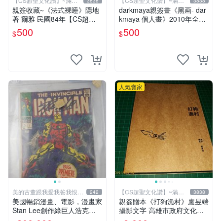
【CS超聖文化讚】~滿千
【CS超聖文化讚】~滿千
3838
3838
元送運
元送運
親簽收藏~《法式裸睡》隱地
darkmaya親簽畫《黑画- dar
著 爾雅 民國84年【CS超聖
kmaya 個人畫》2010年全彩
文化2讚】
【CS超聖文化讚】
500
500
$
$
人氣賣家
美的古董跟我愛我爸我恨壞
【CS超聖文化讚】~滿千
242
3838
人
元送運
美國暢銷漫畫、電影，漫畫家
親簽贈本《打狗漁村》盧昱端
Stan Lee創作綠巨人浩克、
攝影文字 高雄市政府文化局
蜘蛛人、X戰警、鋼鐵人，鋼
2013年初版 【CS超聖文化