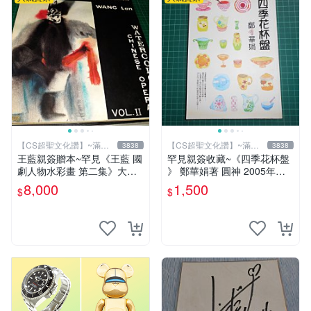
【CS超聖文化讚】~滿千
【CS超聖文化讚】~滿千
3838
3838
元送運
元送運
王藍親簽贈本~罕見《王藍 國
罕見親簽收藏~《四季花杯盤
劇人物水彩畫 第二集》大本
》 鄭華娟著 圓神 2005年初
【 CS超聖文化讚】
版【CS超聖文化2讚】
8,000
1,500
$
$