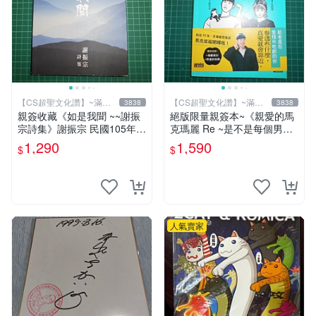
【CS超聖文化讚】~滿千
【CS超聖文化讚】~滿千
3838
3838
元送運
元送運
親簽收藏《如是我聞 ~~謝振
絕版限量親簽本~《親愛的馬
宗詩集》謝振宗 民國105年初
克瑪麗 Re ~是不是每個男人
版【CS超聖文化2讚】
都這樣？（附贈快速通關信
1,290
1,590
$
$
封）》附書腰 歐馬克 吳瑪麗
繪三采 書新
人氣賣家