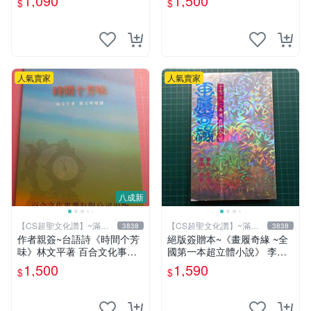
1,090
1,500
$
$
超聖文化讚】
化讚】
人氣賣家
人氣賣家
八成新
【CS超聖文化讚】~滿千
【CS超聖文化讚】~滿千
3838
3838
元送運
元送運
作者親簽~台語詩《時間个芳
絕版簽贈本~《畫履奇緣 ~全
味》林文平著 百合文化事業
國第一本超立體小說》 李奇
2006.10初版一刷 附光碟【C
著 李奇繪圖【CS超聖文化2
1,500
1,590
$
$
S超聖文化讚】
讚】