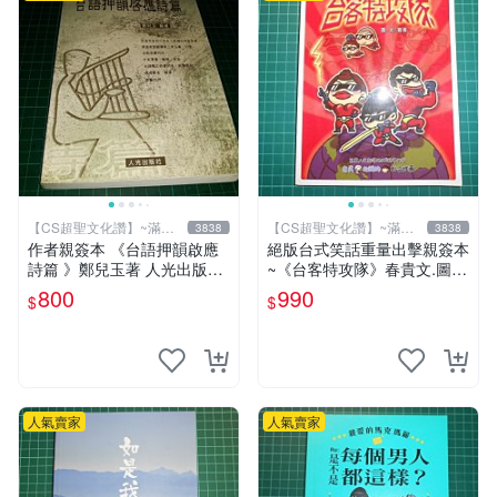
【CS超聖文化讚】~滿千
【CS超聖文化讚】~滿千
3838
3838
元送運
元送運
作者親簽本 《台語押韻啟應
絕版台式笑話重量出擊親簽本
詩篇 》鄭兒玉著 人光出版社
~《台客特攻隊》春貴文.圖
2002年初版 9成新 【CS超聖
布克文化【CS超聖文化2讚】
800
990
$
$
文化讚】
人氣賣家
人氣賣家