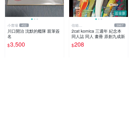
近全新
小賣場
信箱
452
3967
paul600510@yahoo.com.tw
川口開治 沈默的艦隊 親筆簽
2cat komica 三週年 紀念本
名
同人誌 同人 畫冊 原創九成新
3,500
208
$
$
人氣賣家
收藏品
收藏品