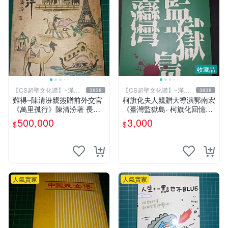
收藏品
【CS超聖文化讚】~滿千
【CS超聖文化讚】~滿千
3838
3838
元送運
元送運
難得~陳清汾親簽贈前外交官
柯旗化夫人親贈大導演郭南宏
《萬里孤行》陳清汾著 長風
《臺灣監獄島- 柯旗化回憶
出版 民國45年初版 【CS超
錄》柯旗化著 第一出版社 20
500,000
3,000
$
$
聖文化讚】
02年修訂再版 【CS超聖文化
讚】
人氣賣家
人氣賣家