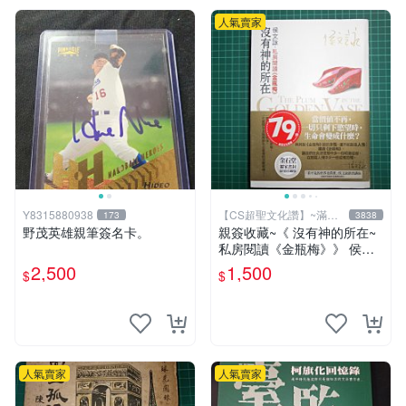
人氣賣家
Y8315880938
【CS超聖文化讚】~滿千
173
3838
元送運
野茂英雄親筆簽名卡。
親簽收藏~《 沒有神的所在~
私房閱讀《金瓶梅》》 侯文
詠著 皇冠 民2009年初版 【C
2,500
1,500
$
$
S超聖文化2讚】
人氣賣家
人氣賣家