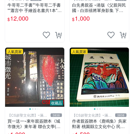
元送運
牛哥哥二手書**牛哥哥二手書
白先勇親簽 ~港版《父親與民
**蕭言中 手繪簽名書共1本*查
國 - 白崇禧將軍身影集 下
拉圖斯特拉如是說 尼采著19
冊》白先勇編 天地出版 2012
12,000
1,000
$
$
89遠流一板共1本
年初版 .香港【CS超聖文化
讚】
人氣賣家
人氣賣家
收藏品
【CS超聖文化讚】~滿千
【CS超聖文化讚】~滿千
3838
3838
元送運
元送運
買一送一~東年親簽贈本《城
作者親簽贈本《鹿鳴集》吳家
市微光》東年著 聯合文學(送
勲著 桃園縣立文化中心 民國
《大火》東年著 聯經) 【 CS
85年初版 8成新 【CS超聖文