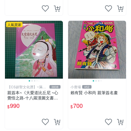
讚】
人氣賣家
【CS超聖文化讚】~滿千
小賣場
3838
452
元送運
親簽本~《大愛道比丘尼 ~心
賴有賢 小和尚 親筆簽名畫
覺悟之路-十八羅漢圖文書》
妍因改寫 羅莎繪 佛光文化
990
700
$
$
【CS超聖文化2讚】