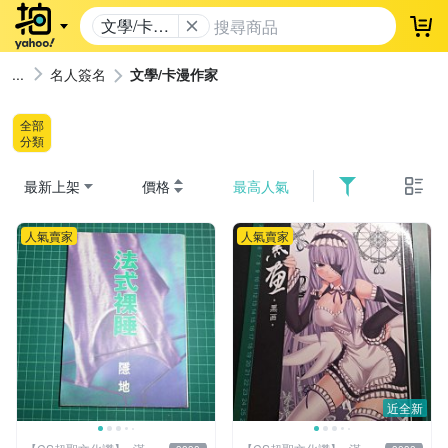
文學/卡漫
登
作家
名人簽名
文學/卡漫作家
全部
分類
最新上架
價格
最高人氣
人氣賣家
人氣賣家
近全新