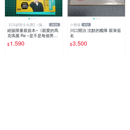
【CS超聖文化讚】~滿千
小賣場
3838
452
元送運
絕版限量親簽本~《親愛的馬
川口開治 沈默的艦隊 親筆簽
克瑪麗 Re ~是不是每個男人
名
都這樣？（附贈快速通關信
1,590
3,500
$
$
封）》附書腰 歐馬克 吳瑪麗
繪三采 書新
人氣賣家
近全新
收藏品