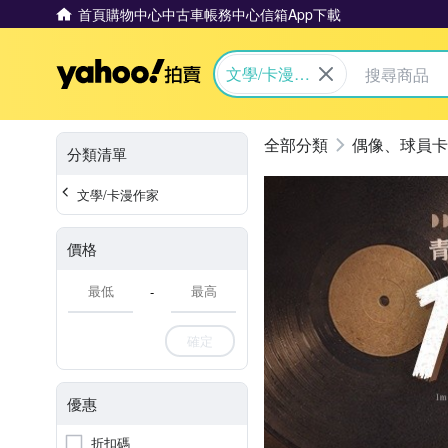
首頁
購物中心
中古車
帳務中心
信箱
App下載
Yahoo拍賣
文學/卡漫作
家
偶像、球員卡
分類清單
文學/卡漫作家
價格
-
確定
優惠
折扣碼