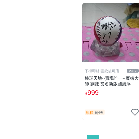
下標即結.匯款後可店到
2397
店關於我
棒球天地--賣場唯一--魔術大
師 劉謙 簽名新版國旗浮雕
球.字跡漂亮
999
$
競標
剩4天