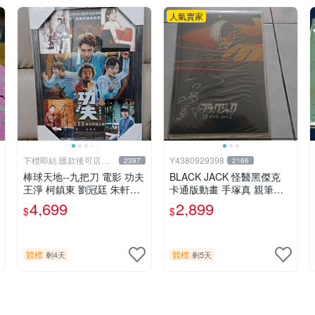
人氣賣家
下標即結.匯款後可店到
Y4380929398
2397
2166
店關於我
棒球天地--九把刀 電影 功夫
BLACK JACK 怪醫黑傑克
王淨 柯鎮東 劉冠廷 朱軒洋
卡通版動畫 手塚真 親筆簽
簽名照片框.45*32公分.贈品
名板
4,699
2,899
$
$
同款已護貝海報..
競標
競標
剩4天
剩5天