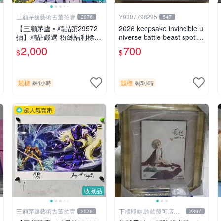
三顧茅廬藝術古董拍賣
Y9307798295
2076
547
【三顧茅廬 • 精品第29572
2026 keepsake invincible u
拍】精品嚴選 粉絲福利標
niverse battle beast spotlig
日本動漫大師 車田正美簽名
ht 戰鬥野獸簽名盒卡
2,000
700
$
$
照片《聖鬥士星矢》！ 特惠
起標 無底價
競標
競標
剩4小時
剩5小時
超人氣賣家
收藏品
三顧茅廬藝術古董拍賣
下標即結.匯款後可店到
2076
2397
店關於我