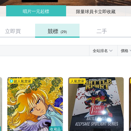
唱片一元起標
限量球員卡立即收藏
立即買
競標
二手
(29)
全站排名
價格
超人氣賣家
人氣賣家
收藏品