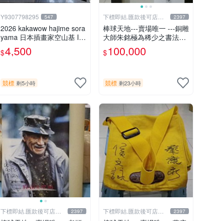
Y9307798295
下標即結.匯款後可店到
547
2397
店關於我
2026 kakawow hajime sora
棒球天地---賣場唯一 ---銅雕
yama 日本插畫家空山基 Int
大師朱銘極為稀少之書法作
ernational國際版官方收藏
品-----靜思.由慧眼藝廊出具
4,500
100,000
$
$
簽名盒卡
證明
競標
競標
剩5小時
剩23小時
下標即結.匯款後可店到
下標即結.匯款後可店到
2397
2397
店關於我
店關於我