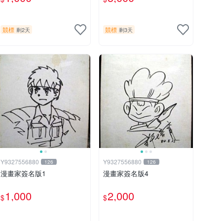
照片《聖鬥士星矢》！ 特惠
起標 無底價
競標
競標
剩2天
剩3天
Y9327556880
Y9327556880
126
126
漫畫家簽名版1
漫畫家簽名版4
1,000
2,000
$
$