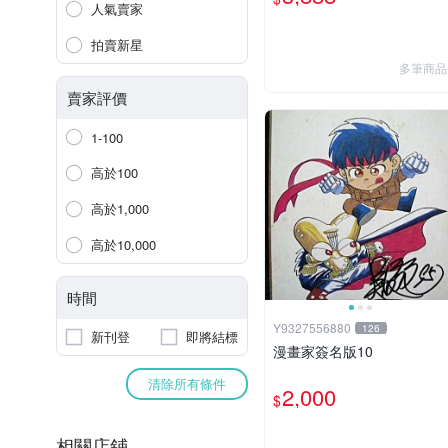
人氣賣家
拍賣新星
多筆商品
賣家評價
1-100
高於100
高於1,000
高於10,000
時間
Y9327556880
126
新刊登
即將結標
漫畫家簽名版10
清除所有條件
2,000
$
相關店鋪