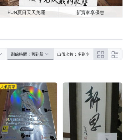
FUN夏日天天免運
新賣家享優惠
剩餘時間：舊到新
出價次數：多到少
人氣賣家