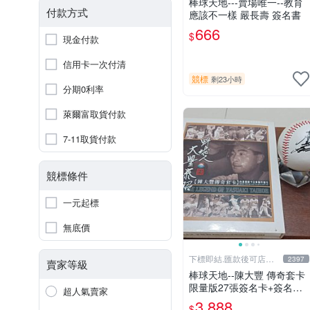
棒球天地---賣場唯一--教育
付款方式
應該不一樣 嚴長壽 簽名書
666
$
現金付款
信用卡一次付清
競標
剩23小時
分期0利率
萊爾富取貨付款
7-11取貨付款
競標條件
一元起標
無底價
下標即結.匯款後可店到
2397
賣家等級
店關於我
棒球天地--陳大豐 傳奇套卡
限量版27張簽名卡+簽名球.
超人氣賣家
字跡漂亮超稀少
3,888
$