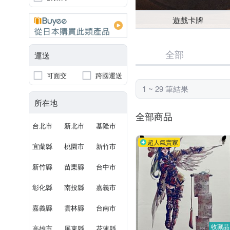
遊戲卡牌
全部
運送
可面交
跨國運送
1 ~ 29 筆結果
所在地
全部商品
台北市
新北市
基隆市
超人氣賣家
宜蘭縣
桃園市
新竹市
新竹縣
苗栗縣
台中市
彰化縣
南投縣
嘉義市
嘉義縣
雲林縣
台南市
收藏品
高雄市
屏東縣
花蓮縣