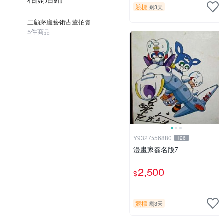
競標
剩3天
三顧茅廬藝術古董拍賣
5件商品
Y9327556880
126
漫畫家簽名版7
2,500
$
競標
剩3天