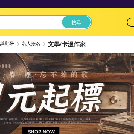
搜尋
文學/卡漫作家
與郵幣
名人簽名