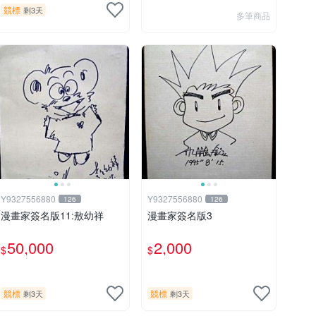
競標
剩3天
多筆商品
Y9327556880
Y9327556880
126
126
漫畫家簽名版11:敖幼祥
漫畫家簽名版3
50,000
2,000
$
$
競標
競標
剩3天
剩3天