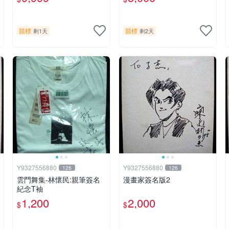
得.僅此一組..
照片《聖鬥士星矢》！ 特惠
起標 無底價
競標
競標
剩1天
剩2天
Y9327556880
Y9327556880
126
126
雲門舞集-林懷民:親筆簽名
漫畫家簽名版2
紀念T袖
1,200
2,000
$
$