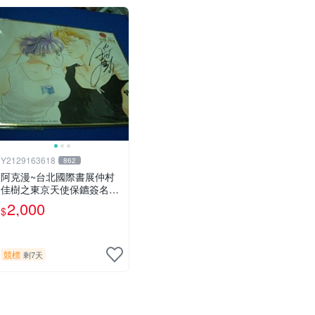
Y2129163618
862
阿克漫~台北國際書展仲村
佳樹之東京天使保鑣簽名板
只有一張
2,000
$
競標
剩7天