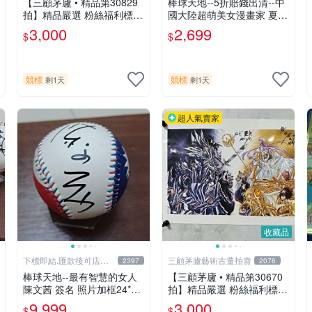
【三顧茅廬 • 精品第30829
棒球天地--5折賠錢出清--中
拍】精品嚴選 粉絲福利標
國大陸超萌美女漫畫家 夏達
日本動漫大師 車田正美簽名
限量簽名立體框.字跡漂亮..
3,000
2,699
$
$
照片《聖鬥士星矢》！ 特惠
不含球
起標 無底價
競標
競標
剩1天
剩1天
超人氣賣家
收藏品
下標即結.匯款後可店到
三顧茅廬藝術古董拍賣
2397
2076
店關於我
棒球天地--最有智慧的女人
【三顧茅廬 • 精品第30670
陳文茜 簽名 照片加框24*29
拍】精品嚴選 粉絲福利標
公分+國旗球.層層管道才獲
日本動漫大師 車田正美簽名
9,999
3,000
$
$