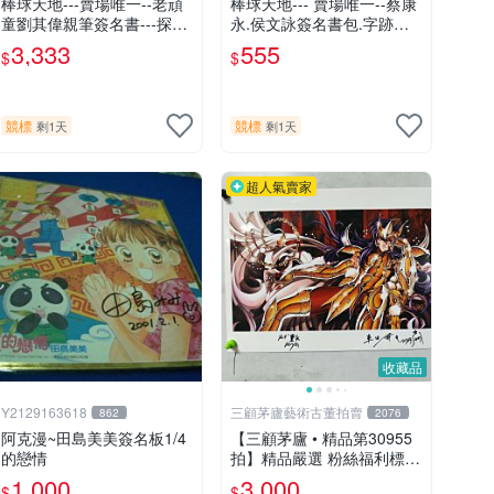
棒球天地---賣場唯一--老頑
棒球天地--- 賣場唯一--蔡康
童劉其偉親筆簽名書---探險
永.侯文詠簽名書包.字跡漂
天地間 劉其偉傳奇
亮
3,333
555
$
$
競標
競標
剩1天
剩1天
超人氣賣家
收藏品
Y2129163618
三顧茅廬藝術古董拍賣
862
2076
阿克漫~田島美美簽名板1/4
【三顧茅廬 • 精品第30955
的戀情
拍】精品嚴選 粉絲福利標
日本動漫大師 車田正美簽名
1,000
3,000
$
$