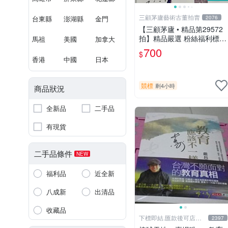
三顧茅廬藝術古董拍賣
台東縣
澎湖縣
金門
2076
【三顧茅廬 • 精品第29572
拍】精品嚴選 粉絲福利標
馬祖
美國
加拿大
韓國排名前30名插畫家Pinn
700
$
作品～有作者親筆簽名！ 特
香港
中國
日本
惠起標 無底價
競標
剩4小時
商品狀況
全新品
二手品
有現貨
二手品條件
NEW
福利品
近全新
八成新
出清品
收藏品
下標即結.匯款後可店到
2397
店關於我