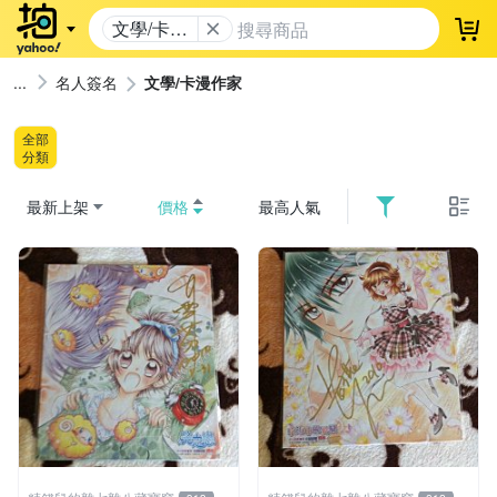
文學/卡漫
登
作家
名人簽名
文學/卡漫作家
全部
分類
最新上架
價格
最高人氣