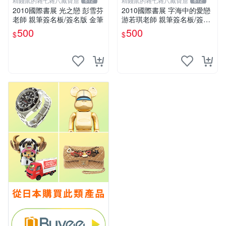
精錢鼠的雜七雜八藏寶窟
精錢鼠的雜七雜八藏寶窟
812
812
2010國際書展 光之戀 彭雪芬
2010國際書展 字海中的愛戀
老師 親筆簽名板/簽名版 金筆
游若琪老師 親筆簽名板/簽名
版 金筆
500
500
$
$