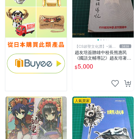
【CS超聖文化讚】~滿千
3838
元送運
趙友培簽贈雄中校長熊惠民
《國語文輔導記》趙友培著
中國語文通訊研究部印行 民
5,000
$
國53年臺北初版 書背封底有
損
人氣賣家