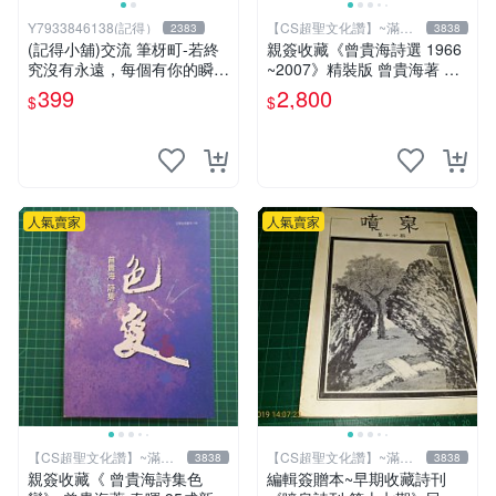
Y7933846138(記得）
【CS超聖文化讚】~滿千
2383
3838
元送運
(記得小舖)交流 筆枒町-若終
親簽收藏《曾貴海詩選 1966
究沒有永遠，每個有你的瞬間
~2007》精裝版 曾貴海著 春
都是多一點【限量作者親簽
暉 民2007年初版 【 CS超聖
399
2,800
$
$
版】換張景嵐成語蕎辜莞允等
文化2讚】
簽名寫真書
人氣賣家
人氣賣家
【CS超聖文化讚】~滿千
【CS超聖文化讚】~滿千
3838
3838
元送運
元送運
親簽收藏《 曾貴海詩集色
編輯簽贈本~早期收藏詩刊