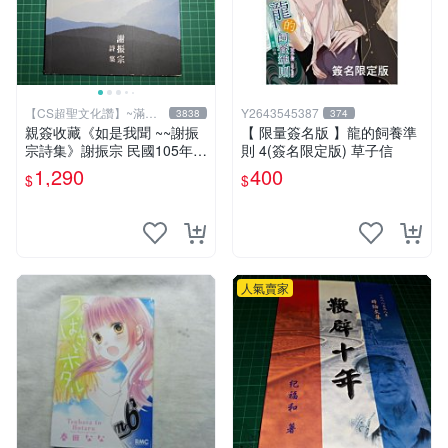
【CS超聖文化讚】~滿千
Y2643545387
3838
374
元送運
親簽收藏《如是我聞 ~~謝振
【 限量簽名版 】龍的飼養準
宗詩集》謝振宗 民國105年初
則 4(簽名限定版) 草子信
版【CS超聖文化2讚】
1,290
400
$
$
人氣賣家