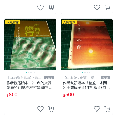
人氣賣家
人氣賣家
【CS超聖文化讚】~滿千
【CS超聖文化讚】~滿千
3838
3838
元送運
元送運
作者親簽贈本 《生命的旅行-
作者親簽贈本《盈盈一水間
愚庵的行腳,充滿哲學思想 》
》王耀德著 84年初版 89成新
愚庵著 三源出版社 2001年初
【CS超聖文化讚】
800
500
$
$
版 9成新 【CS超聖文化讚】