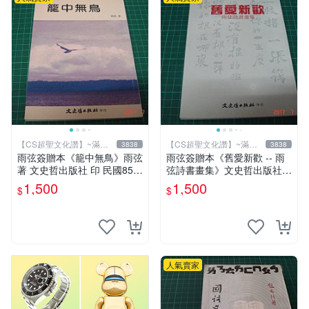
【CS超聖文化讚】~滿千
【CS超聖文化讚】~滿千
3838
3838
元送運
元送運
雨弦簽贈本《籠中無鳥》雨弦
雨弦簽贈本《舊愛新歡 -- 雨
著 文史哲出版社 印 民國85年
弦詩書畫集》文史哲出版社
初版 9成新 【CS超聖文化
印 民國85年初版 9成新 【CS
1,500
1,500
$
$
讚】
超聖文化讚】
人氣賣家