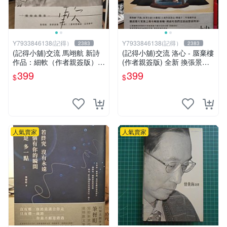
Y7933846138(記得）
Y7933846138(記得）
2383
2383
(記得小舖)交流 馬翊航 新詩
(記得小舖)交流 洛心 - 蜃棄樓
作品：細軟（作者親簽版）全
(作者親簽版) 全新 換張景嵐
新 換張景嵐成語蕎張艾亞辜
成語蕎張艾亞辜莞允鄭家純等
399
399
$
$
莞允鄭家純等簽名寫真書
簽名寫真書
人氣賣家
人氣賣家