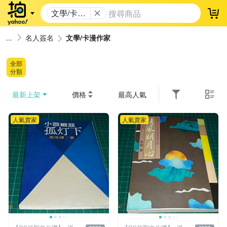
文學/卡漫
登
作家
名人簽名
文學/卡漫作家
全部
分類
最新上架
價格
最高人氣
人氣賣家
人氣賣家