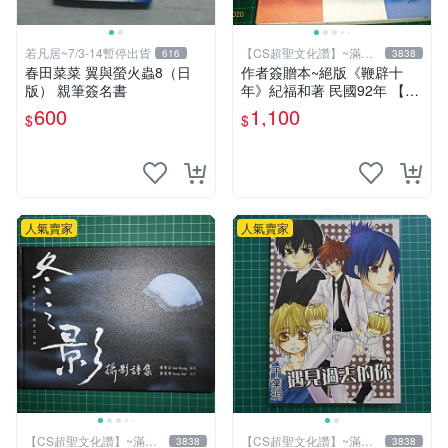
若凡居~7/3-14暫停出貨
【CS超聖文化讚】~滿千
616
3838
元送運
春田菜菜 翼與螢火蟲8（日
作者簽贈本~絕版《鞭辟十
版） 親筆簽名書
年》紀福和著 民國92年 【C
S超聖文化讚】
600
1,100
$
$
人氣賣家
人氣賣家
【CS超聖文化讚】~滿千
【CS超聖文化讚】~滿千
3838
3838