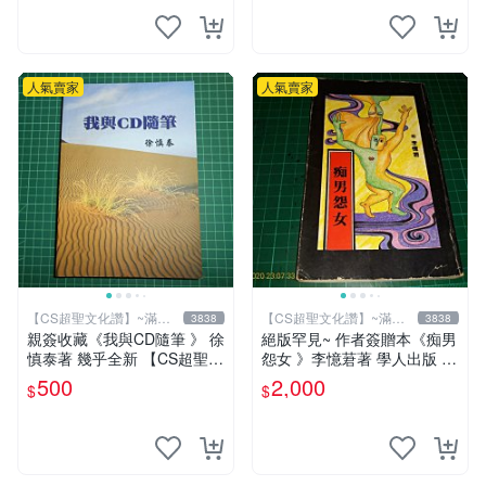
人氣賣家
人氣賣家
【CS超聖文化讚】~滿千
【CS超聖文化讚】~滿千
3838
3838
元送運
元送運
親簽收藏《我與CD隨筆 》 徐
絕版罕見~ 作者簽贈本《痴男
慎泰著 幾乎全新 【CS超聖文
怨女 》李憶莙著 學人出版 19
化2讚】
90年初版 書側有微斑 【CS
500
2,000
$
$
超聖文化讚】