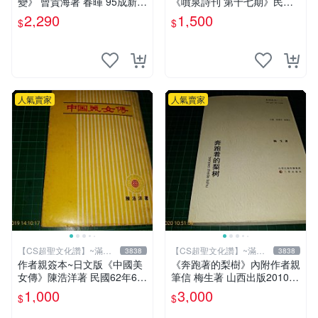
變》 曾貴海著 春暉 95成新
《噴泉詩刊 第十七期》民國7
【 CS超聖文化2讚】
5年 噴泉詩社 【CS超聖文化
2,290
1,500
$
$
讚】
人氣賣家
人氣賣家
【CS超聖文化讚】~滿千
【CS超聖文化讚】~滿千
3838
3838
元送運
元送運
作者親簽本~日文版《中國美
《奔跑著的梨樹》內附作者親
女傳》陳浩洋著 民國62年6月
筆信 梅生著 山西出版2010年
出版 【CS超聖文化讚】
第一版一刷 【CS超聖文化
1,000
3,000
$
$
讚】