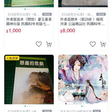
【CS超聖文化讚】~滿千
【CS超聖文化讚】~滿千
3838
3838
元送運
元送運
作者親簽本《閒情》廖玉蕙著
作者簽贈本《新詩經 》楊雨
圓神出版 民國82年初版七刷
河著 公論雜誌社 民國82年初
【CS超聖文化讚】
版 書有泛黃 內有作者合照
1,000
8,000
$
$
【CS 超聖文化讚】
人氣賣家
【CS超聖文化讚】~滿千
若凡居~7/3-14暫停出貨
3838
616