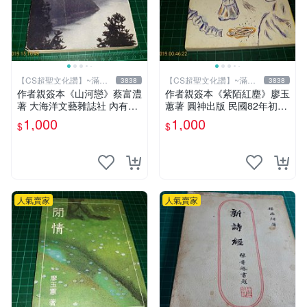
【CS超聖文化讚】~滿千
【CS超聖文化讚】~滿千
3838
3838
元送運
元送運
作者親簽本《山河戀》蔡富澧
作者親簽本《紫陌紅塵》廖玉
著 大海洋文藝雜誌社 內有註
蕙著 圓神出版 民國82年初版
記【CS超聖文化讚】
六刷 【CS超聖文化讚】
1,000
1,000
$
$
人氣賣家
人氣賣家