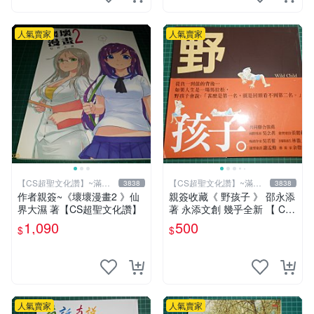
人氣賣家
人氣賣家
【CS超聖文化讚】~滿千
【CS超聖文化讚】~滿千
3838
3838
元送運
元送運
作者親簽~《壞壞漫畫2 》仙
親簽收藏《 野孩子 》 邵永添
界大濕 著【CS超聖文化讚】
著 永添文創 幾乎全新 【 CS
超聖文化2讚】
1,090
500
$
$
人氣賣家
人氣賣家