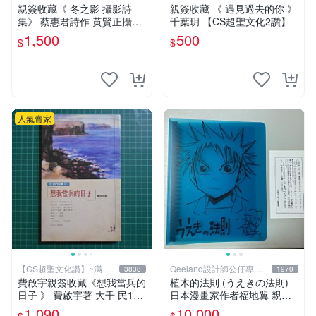
元送運
元送運
親簽收藏《 冬之影 攝影詩
親簽收藏 《 遇見過去的你 》
集》 蔡惠君詩作 黄賢正攝影
千葉玥 【CS超聖文化2讚】
白象文化 幾乎全新【CS超聖
1,500
500
$
$
文化2讚】
人氣賣家
【CS超聖文化讚】~滿千
Qeeland設計師公仔專賣
3838
1970
元送運
店
費啟宇親簽收藏《想我當兵的
植木的法則 (うえきの法則)
日子 》 費啟宇著 大千 民199
日本漫畫家作者福地翼 親筆
4年初版【CS超聖文化2讚】
畫作+簽名
1,090
10,000