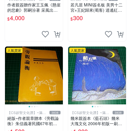
元送運
作者親簽贈作家王玉佩《懸崖
若凡居 MINI簽名板 美男十二
的悲劇》郭嗣汾著 采風出版
宮+王妃歸來(蜀客) 逍遙紅塵
民國77年初版 【CS超聖文化
&貓君笑豬&何何舞 親筆簽名
4,000
300
$
$
讚】
簽名板
人氣賣家
人氣賣家
【CS超聖文化讚】~滿千
【CS超聖文化讚】~滿千
3838
3838
元送運
元送運
絕版~作者親章贈本《旁觀論
幾米親簽本《藍石頭》幾米
衡》朱信義著民國67年初版
大塊文化 2006年初版一刷
泛黃 【CS超聖文化讚】
【CS超聖文化讚】