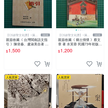
【CS超聖文化讚】~滿千
【CS超聖文化讚】~滿千
3838
3838
元送運
元送運
親簽收藏《 台灣閩南語文指
親簽收藏《 鄉土情懷 》蔡文
引 》陳癸淼、盧淑美合著 中
章 著 水芙蓉 民國73年初版
華語文 95成新【 CS超聖文
【 CS超聖文化2讚】
1,500
1,200
$
$
化2讚】
人氣賣家
人氣賣家