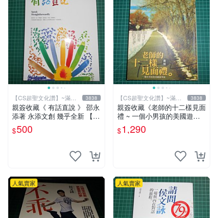
【CS超聖文化讚】~滿千
【CS超聖文化讚】~滿千
3838
3838
元送運
元送運
親簽收藏《 有話直說 》 邵永
親簽收藏《老師的十二樣見面
添著 永添文創 幾乎全新 【 C
禮 ~ 一個小男孩的美國遊學
S超聖文化2讚】
誌》 簡媜著 INK印刻 民2007
500
1,290
$
$
年初版【CS超聖文化2讚】
人氣賣家
人氣賣家