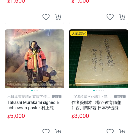
1,500
1,000
$
$
人氣賣家
出國本賣場請勿直接下標請
【CS超聖文化讚】~滿千
313
3838
先提問
元送運
Takashi Murakami signed B
作者簽贈本《指路教育隨想
ubblewrap poster 村上龍簽
》西川四郎著 日本學習能率
名展覽海報 現貨台北
研究會 昭和五十二年【CS超
5,000
3,000
$
$
聖文化讚】