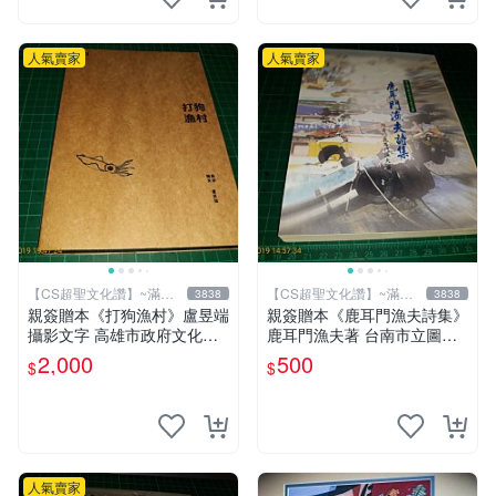
人氣賣家
人氣賣家
【CS超聖文化讚】~滿千
【CS超聖文化讚】~滿千
3838
3838
元送運
元送運
親簽贈本《打狗漁村》盧昱端
親簽贈本《鹿耳門漁夫詩集》
攝影文字 高雄市政府文化局
鹿耳門漁夫著 台南市立圖書
2013年初版 【CS超聖文化
館 民國91年 【CS超聖文化
2,000
500
$
$
讚】
讚】
人氣賣家