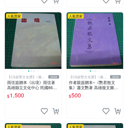
人氣賣家
人氣賣家
【CS超聖文化讚】~滿千
【CS超聖文化讚】~滿千
3838
3838
元送運
元送運
雨弦簽贈本《出境》雨弦著
作者親簽贈本~《艷君散文
高雄縣立文化中心 民國86年
集》蕭文艷著 高雄復文圖書
出版 9成新 【CS超聖文化
1997年修訂版 【CS超聖文化
1,500
500
$
$
讚】
讚】
人氣賣家
人氣賣家