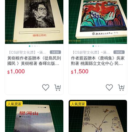
【CS超聖文化讚】~滿千
【CS超聖文化讚】~滿千
3838
3838
元送運
元送運
黃樹根作者簽贈本《從島民到
作者親簽贈本《鹿鳴集》吳家
國民 》黃樹根著 春暉出版社
勲著 桃園縣立文化中心 民國
民國78年出版 扉頁有斑 【C
85年初版 8成新 【CS超聖文
1,000
1,500
$
$
S 超聖文化讚】
化讚】
人氣賣家
人氣賣家