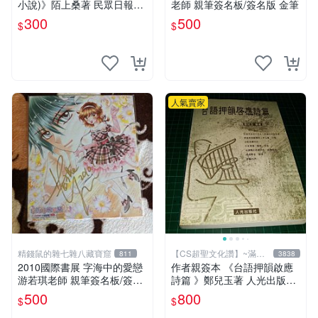
小說)》陌上桑著 民眾日報社
老師 親筆簽名板/簽名版 金筆
精裝本 8成新 【CS超聖文化
300
500
$
$
讚】
人氣賣家
精錢鼠的雜七雜八藏寶窟
【CS超聖文化讚】~滿千
811
3838
元送運
2010國際書展 字海中的愛戀
作者親簽本 《台語押韻啟應
游若琪老師 親筆簽名板/簽名
詩篇 》鄭兒玉著 人光出版社
版 金筆
2002年初版 9成新 【CS超聖
500
800
$
$
文化讚】