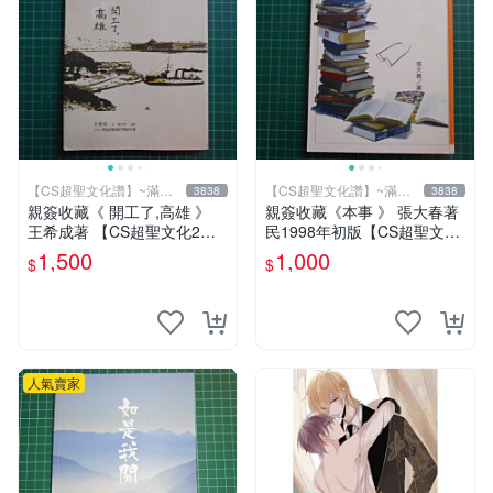
【CS超聖文化讚】~滿千
【CS超聖文化讚】~滿千
3838
3838
元送運
元送運
親簽收藏《 開工了,高雄 》
親簽收藏《本事 》 張大春著
王希成著 【CS超聖文化2
民1998年初版【CS超聖文化
讚】
2讚】
1,500
1,000
$
$
人氣賣家