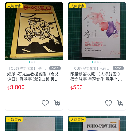
人氣賣家
人氣賣家
【CS超聖文化讚】~滿千
【CS超聖文化讚】~滿千
3838
3838
元送運
元送運
絕版~石光生教授簽贈《夸父
限量親簽收藏 《人浮於愛 》
追日》奚淞著 遠流出版 民國
侯文詠著 皇冠文化 幾乎全新
70年初版 書側黃斑【CS超聖
【 CS超聖文化2讚】
3,000
500
$
$
文化讚】
人氣賣家
人氣賣家