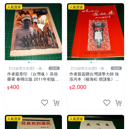
人氣賣家
人氣賣家
【CS超聖文化讚】~滿千
【CS超聖文化讚】~滿千
3838
3838
元送運
元送運
作者親章印 《台灣魂 》吳祝
作者親簽贈台灣謎學大師 徐
榮著 春暉出版 2011年初版一
添河本《楊海松 燈謎集》楊
刷 9成新 【CS超聖文化讚】
海松編著 檳州華人大會堂文
400
2,000
$
$
教組出版 1992 【CS超聖文
化讚】
人氣賣家
人氣賣家