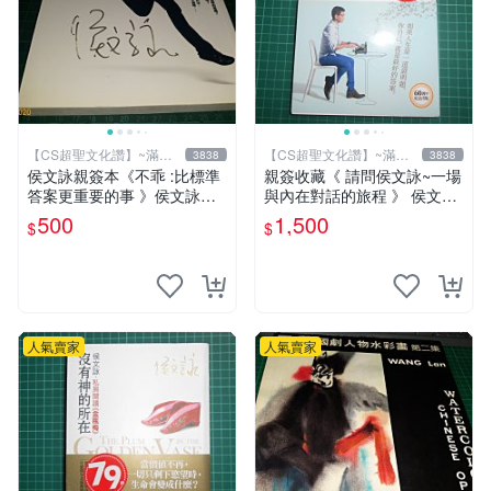
【CS超聖文化讚】~滿千
【CS超聖文化讚】~滿千
3838
3838
元送運
元送運
侯文詠親簽本《不乖 :比標準
親簽收藏《 請問侯文詠~一場
答案更重要的事 》侯文詠著
與內在對話的旅程 》 侯文詠
皇冠出版 2010年 初版一刷
著 皇冠 民2015年初版 9成新
500
1,500
$
$
【CS超聖文化讚】
【CS超聖文化2讚】
人氣賣家
人氣賣家