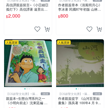
【CS超聖文化讚】~滿千
【CS超聖文化讚】~滿千
3838
3838
元送運
元送運
高信譚親簽留言~《小亞細亞
作者親簽章本《清風明月心》
孤灯下》高信譚著 遠景出版
李冰著 民國87年初版 山林書
民國73年再版 書緣有斑 【C
局出版 書緣有微斑 【CS 超
2,000
800
$
$
S 超聖文化讚】
聖文化讚】
人氣賣家
人氣賣家
【CS超聖文化讚】~滿千
【CS超聖文化讚】~滿千
3838
3838
元送運
元送運
親簽本~生態台灣系列之一
作者親簽提字 《山河百景如
《小明向前走》沈東廷編 東
畫集》孫吳著 100年4 月 9成
廷漫畫工作室 民國92年 大本
新 【CS超聖文化讚】