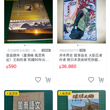
【CS超聖文化讚】~滿千
Y8602335770
3838
25
元送運
親簽贈本《蘆溝橋 風雲再
岸本齊史 親筆簽名 火影忍者
起》王柏性著 民國93年出版
作者 附日本美術研究所鑑定
【CS超聖文化讚】
證明書 卡卡西 培英 鳴人 非
590
36,880
$
$
佐助 GEM Tsume 曉
人氣賣家
人氣賣家