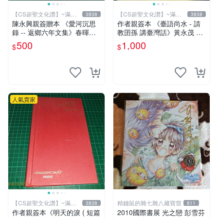
【CS超聖文化讚】~滿千
【CS超聖文化讚】~滿千
3838
3838
元送運
元送運
陳永興親簽贈本 《愛河沉思
作者親簽本 《臺語尚水 - 請
錄 -- 返鄉六年文集》春暉｜
教囝孫 講臺灣話》黃永茂 著
陳永興 2005年初版一刷 有微
2014年二刷 9成新 【CS超聖
500
1,000
$
$
書斑 【CS超聖文化讚】
文化讚】
人氣賣家
【CS超聖文化讚】~滿千
精錢鼠的雜七雜八藏寶窟
3838
811
元送運
作者親簽本《明天的淚 ( 短篇
2010國際書展 光之戀 彭雪芬