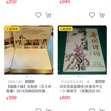
250
945
$
$
【CS 超聖文化讚】
人氣賣家
人氣賣家
【陽陽小舖】
【CS超聖文化讚】~滿千
3114
3838
元送運
【陽陽小舖】全新@《五斗米
邱谷安親簽贈本(作者其中之
靠腰》2014貝納頌知性藝文
一)~簡体字 《杏園詩詞 2002
季 演員親筆簽名邀請函(馬克
年第二期 》汕頭市人大杏園
399
600
$
$
黃迪揚 郭耀仁 林家麒 蔡亘
詩社編 【CS超聖文化讚】
晏)