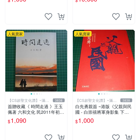
$
$
人氣賣家
人氣賣家
【CS超聖文化讚】~滿千
【CS超聖文化讚】~滿千
3838
3838
元送運
元送運
簽贈收藏《 時間走過 》王玉
白先勇親簽 ~港版《父親與民
佩著 六和文化 民2011年初版
國 - 白崇禧將軍身影集 下
9成新【CS超聖文化2讚】
冊》白先勇編 天地出版 2012
1,090
1,000
$
$
年初版 .香港【CS超聖文化
讚】