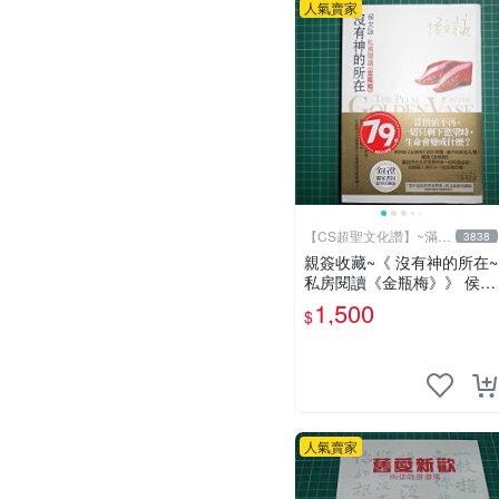
人氣賣家
【CS超聖文化讚】~滿千
3838
元送運
親簽收藏~《 沒有神的所在~
私房閱讀《金瓶梅》》 侯文
詠著 皇冠 民2009年初版
1,500
$
【CS超聖文化2讚】
人氣賣家