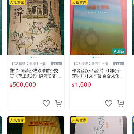
人氣賣家
人氣賣家
八成新
【CS超聖文化讚】~滿千
【CS超聖文化讚】~滿千
3838
3838
元送運
元送運
難得~陳清汾親簽贈前外交
作者親簽~台語詩《時間个
官《萬里孤行》陳清汾著 長
芳味》林文平著 百合文化事
風出版 民國45年初版 【CS
業 2006.10初版一刷 附光碟
500,000
1,500
$
$
超聖文化讚】
【CS超聖文化讚】
人氣賣家
人氣賣家