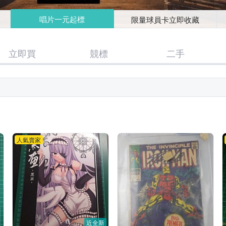
唱片一元起標
限量球員卡立即收藏
立即買
競標
二手
人氣賣家
近全新