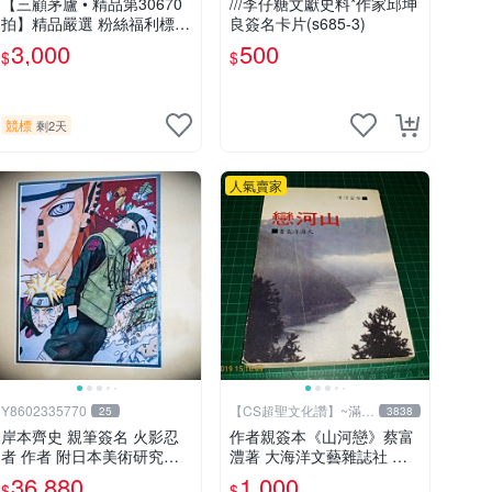
【三顧茅廬 • 精品第30670
///李仔糖文獻史料*作家邱坤
拍】精品嚴選 粉絲福利標
良簽名卡片(s685-3)
日本動漫大師 車田正美簽名
3,000
500
$
$
照片《聖鬥士星矢》！ 特惠
起標 無底價
競標
剩2天
人氣賣家
Y8602335770
【CS超聖文化讚】~滿千
25
3838
元送運
岸本齊史 親筆簽名 火影忍
作者親簽本《山河戀》蔡富
者 作者 附日本美術研究所
澧著 大海洋文藝雜誌社 內
鑑定證明書 卡卡西 培英 鳴
有註記【CS超聖文化讚】
36,880
1,000
$
$