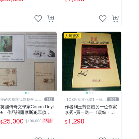
人 非佐助 GEM Tsume 曉
人氣賣家
美的古董跟我愛我爸我恨
【CS超聖文化讚】~滿千
242
3838
壞人
元送運
英國傳奇文學家Conan Doyl
作者利玉芳簽贈另一位作家
e，作品福爾摩斯犯罪偵探
李秀~買一送一《震鯨 - 九
集在250國暢銷文學、電
二一大地震二週年紀念詩專
25,000
1,290
$100,000
25折
$
$
影，作品出現犯罪高手顯示
輯》女鯨詩社編 (贈 利玉芳
警察不聰明不勇敢，出現聰
小詩集)
明法醫學辦案，限量鑑定簽