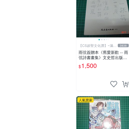
【CS超聖文化讚】~滿千
3838
元送運
雨弦簽贈本《舊愛新歡 -- 雨
弦詩書畫集》文史哲出版社
印 民國85年初版 9成新 【C
1,500
$
S超聖文化讚】
人氣賣家