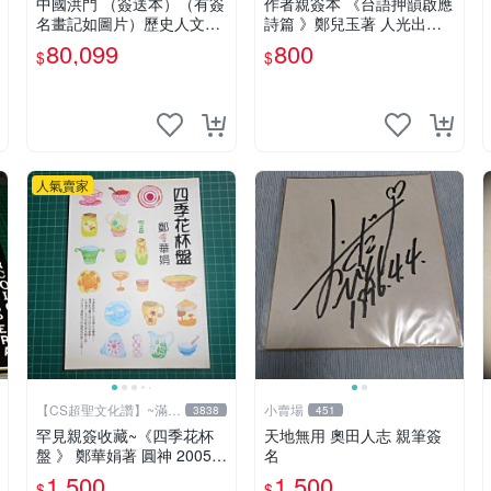
中國洪門 （簽送本）（有簽
作者親簽本 《台語押韻啟應
名畫記如圖片）歷史人文書
詩篇 》鄭兒玉著 人光出版
籍 早期書 中國洪門聯合總
社 2002年初版 9成新 【CS
80,099
800
$
$
會 二手書
超聖文化讚】
人氣賣家
【CS超聖文化讚】~滿千
小賣場
3838
451
元送運
罕見親簽收藏~《四季花杯
天地無用 奧田人志 親筆簽
盤 》 鄭華娟著 圓神 2005年
名
初版【CS超聖文化2讚】
1,500
1,500
$
$