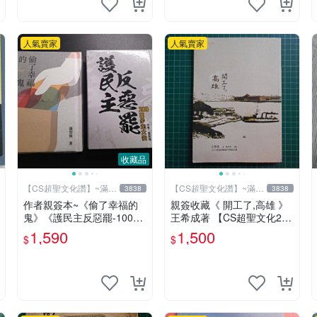
人氣賣家
人氣賣家
收藏品
【CS超聖文化讚】~滿千
【CS超聖文化讚】~滿千
3838
3838
元送運
元送運
作者親簽本~《偷了幸福的
親簽收藏《 開工了,高雄 》
鬼》《護民主反惡罷-100萬
王希成著 【CS超聖文化2
步走大安》二本合售 羅智強
讚】
1,590
1,500
$
$
著 精裝小冊【CS超聖文化
讚】