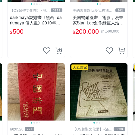
【CS超聖文化讚】~滿千
美的古董跟我愛我爸我恨
3838
242
元送運
壞人
darkmaya親簽畫《黑画- da
美國暢銷漫畫、電影，漫畫
rkmaya 個人畫》2010年全
家Stan Lee創作綠巨人浩
彩 【CS超聖文化讚】
克、蜘蛛人、X戰警、鋼鐵
500
200,000
$1,500,000
$
$
人，鋼鐵人是世界最有錢總
14折
裁拯救國家、除各國壞人的
英雄，1968鋼鐵人第一集簽
名漫畫
人氣賣家
i920526
【CS超聖文化讚】~滿千
771
3838
元送運