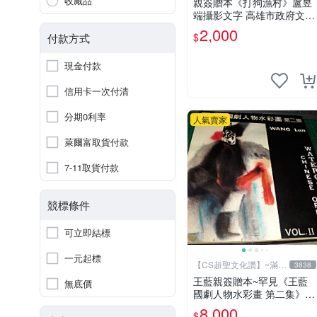
收藏品
親簽贈本《打狗漁村》盧昱
端攝影文字 高雄市政府文化
局 2013年初版 【CS超聖文
2,000
$
付款方式
化讚】
現金付款
信用卡一次付清
分期0利率
人氣賣家
萊爾富取貨付款
7-11取貨付款
競標條件
可立即結標
一元起標
【CS超聖文化讚】~滿千
3838
元送運
王藍親簽贈本~罕見《王藍
無底價
國劇人物水彩畫 第二集》大
本 【 CS超聖文化讚】
8,000
$