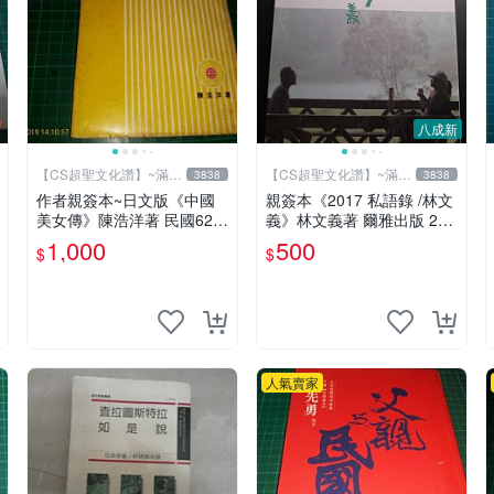
八成新
【CS超聖文化讚】~滿千
【CS超聖文化讚】~滿千
3838
3838
元送運
元送運
作者親簽本~日文版《中國
親簽本《2017 私語錄 /林文
美女傳》陳浩洋著 民國62年
義》林文義著 爾雅出版 201
6月出版 【CS超聖文化讚】
8年初版【CS超聖文化讚】
1,000
500
$
$
人氣賣家