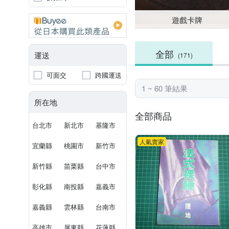
遊戲卡牌
全部
運送
(171)
可面交
跨國運送
1 ~ 60 筆結果
所在地
全部商品
台北市
新北市
基隆市
人氣賣家
宜蘭縣
桃園市
新竹市
新竹縣
苗栗縣
台中市
彰化縣
南投縣
嘉義市
嘉義縣
雲林縣
台南市
高雄市
屏東縣
花蓮縣