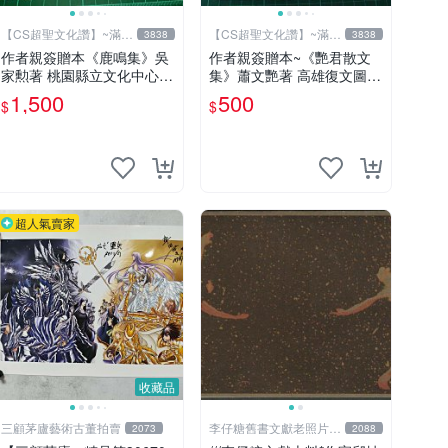
【CS超聖文化讚】~滿千
【CS超聖文化讚】~滿千
3838
3838
元送運
元送運
作者親簽贈本《鹿鳴集》吳
作者親簽贈本~《艷君散文
家勲著 桃園縣立文化中心
集》蕭文艷著 高雄復文圖書
民國85年初版 8成新 【CS
1997年修訂版 【CS超聖文
1,500
500
$
$
超聖文化讚】
化讚】
超人氣賣家
收藏品
三顧茅廬藝術古董拍賣
李仔糖舊書文獻老照片名
2073
2088
人收藏館