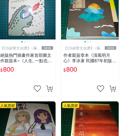
【CS超聖文化讚】~滿千
【CS超聖文化讚】~滿千
3838
3838
元送運
元送運
絕版熱門插畫作家首部圖文
作者親簽章本《清風明月
作親簽本~《人生, 一點也不
心》李冰著 民國87年初版
BLUE~阿雜的事就用笑容迎
山林書局出版 書緣有微斑
800
800
$
$
擊吧！》Ning著/繪 悅知文
【CS 超聖文化讚】
化
人氣賣家
人氣賣家