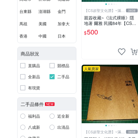
【CS超聖文化讚】~滿千
台東縣
澎湖縣
金門
3838
元送運
親簽收藏~《法式裸睡》隱
地著 爾雅 民國84年【CS超
馬祖
美國
加拿大
聖文化2讚】
500
$
香港
中國
日本
商品狀況
直購品
競標品
人氣賣家
全新品
二手品
有現貨
二手品條件
NEW
福利品
近全新
八成新
出清品
【CS超聖文化讚】~滿千
3838
元送運