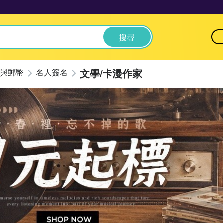
搜尋
文學/卡漫作家
與郵幣
名人簽名