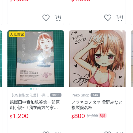
人氣賣家
【CS超聖文化讚】~滿千
Peko Shop
3838
146
元送運
絕版田中實加親簽第一部原
ノラネコノタマ 雪野みなと
創小說~《我在南方的家》
複製簽名板
附書套 田中實加 (陳宣儒)著
1,200
800
$1,000
8折
$
$
台灣館 遠流 書況佳