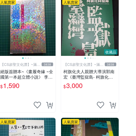
人氣賣家
人氣賣家
收藏品
【CS超聖文化讚】~滿千
【CS超聖文化讚】~滿千
3838
3838
元送運
元送運
絕版簽贈本~《畫履奇緣 ~全
柯旗化夫人親贈大導演郭南
國第一本超立體小說》 李奇
宏《臺灣監獄島- 柯旗化回
著 李奇繪圖【CS超聖文化2
憶錄》柯旗化著 第一出版社
1,590
3,000
$
$
讚】
2002年修訂再版 【CS超聖
文化讚】
人氣賣家
人氣賣家