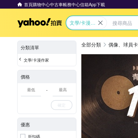
首頁
購物中心
中古車
帳務中心
信箱
App下載
Yahoo拍賣
文學/卡漫作
家
偶像、球員卡
分類清單
文學/卡漫作家
價格
-
確定
優惠
折扣碼