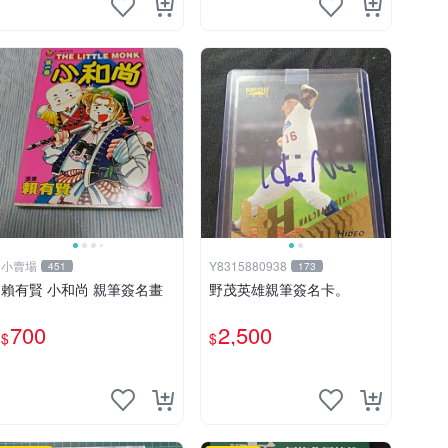
名信件
小賣場
Y8315880938
451
173
賴有賢 小和尚 親筆簽名畫
野茂英雄親筆簽名卡。
700
2,500
$
$