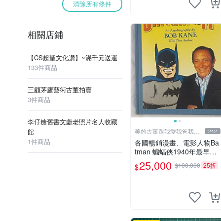
清除所有條件
相關店鋪
【CS超聖文化讚】~滿千元送運
133件商品
三顧茅廬藝術古董拍賣
3件商品
李仔糖舊書文獻老照片名人收藏
館
美的古董跟我愛我爸我恨
242
壞人
1件商品
各國暢銷漫畫、電影人物Ba
tman 蝙蝠俠1940年最早的
創作者，這本書是Batman a
25,000
$100,000
25折
$
nd me 是Bob Kane 1990年
出的書第一刷有他本人畫跟
簽名