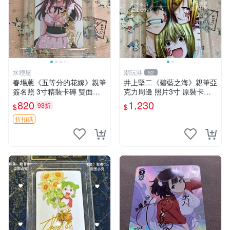
水狸屋
潮玩港
52
春場蔥《五等分的花嫁》親筆
井上堅二《碧藍之海》親筆亞
簽名照 3寸精裝卡磚 雙面收
克力周邊 照片3寸 原裝卡磚
藏相框 親簽限量周邊 收藏推
收藏級面簽 碧藍之海 井上堅
820
1,230
93折
$
$
薦 花嫁相片 現象級漫改 相框
二 規章
收藏 周邊精品
折扣碼