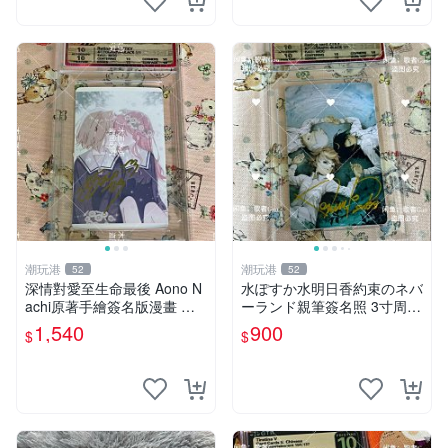
潮玩港
潮玩港
52
52
深情對愛至生命最後 Aono N
水ぽすか水明日香約束のネバ
achi原著手繪簽名版漫畫 親
ーランド親筆簽名照 3寸周邊
筆簽名限定收藏 命終不渝之
照片 面簽正品 簽名照周邊
1,540
900
$
$
戀情 漫畫珍藏品