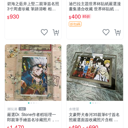
碧海之藍井上堅二親筆簽名照
迪巴拉主題世界杯貼紙嚴選漫
3寸周邊珍藏 筆跡清晰 相框
畫集適合收藏 世界杯貼紙 迪
精美 碧海之藍 簽名照片 井上
巴拉 漫畫
930
400
85折
$
$
堅二 周邊品
折扣碼
潮玩港
水狸屋
52
嚴選Dr. Stone作者稻垣理一
文豪野犬春河35親筆6寸簽名
郎親筆手繪簽名珍藏照片，3
照嚴選面簽收藏照片含框 文
英寸真品實拍 石紀、DoctorS
豪野犬簽名周邊 照片 標籤
1,470
490 -
690