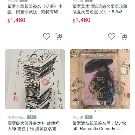
潮玩港
潮玩港
52
52
嚴選余華親筆簽名《活著》小
嚴選莫木潤親筆簽名限量珍藏
說，限量珍藏版，附特有印
版夏天簽名照 尺寸：5.5×8.4
章。 活著 小說 簽名書
公分 附原裝相框 推薦收藏家
1,460
1,460
$
$
必備 《光死去的夏天》《Th
e Summer When Ligh
開運小物店
潮玩港
171
52
國寶級大師漫畫之神 敖幼祥
嚴選渡航親筆簽名照，My Yo
大師 親簽手繪 繪圖簽名書 機
uth Romantic Comedy Is Wr
會難得敖大師一輩子繪圖創作
ong限量收藏版 青春戀愛物語