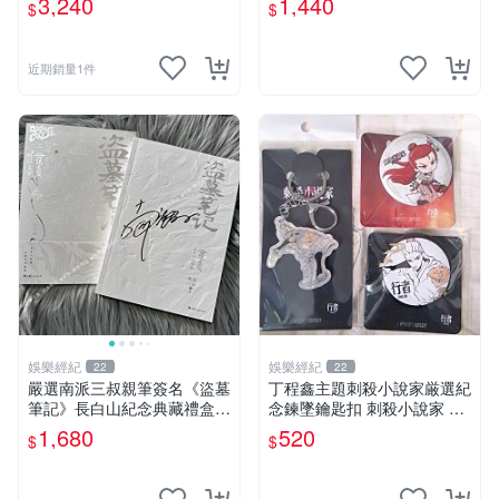
3,240
1,440
$
$
多年有一句老師最金典名言
原創 漫畫周邊
「畫一張是一張」圖
近期銷量1件
娛樂經紀
娛樂經紀
22
22
嚴選南派三叔親筆簽名《盜墓
丁程鑫主題刺殺小說家厳選紀
筆記》長白山紀念典藏禮盒，
念鍊墜鑰匙扣 刺殺小說家 丁
限量收藏必備 原著小說 定價
程鑫 鍊墜
1,680
520
$
$
特別款