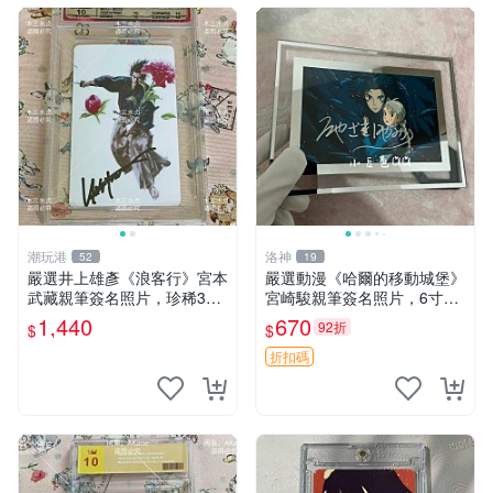
潮玩港
洛神
52
19
嚴選井上雄彥《浪客行》宮本
嚴選動漫《哈爾的移動城堡》
武藏親筆簽名照片，珍稀3英
宮崎駿親筆簽名照片，6寸含
寸國外直帶原圖實物 浪客行
框珍藏版 哈爾的移動城堡 簽
1,440
670
92折
$
$
紙質 簽名 宮本武藏
名照 公仔周邊
折扣碼