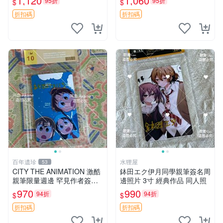
1,120
1,060
95折
95折
$
$
旋風管家 畑健二郎 簽名照
赤紅之瞳 Akame ga Kill 明坂
聰美 簽名
折扣碼
折扣碼
百年遺珍
水狸屋
53
CITY THE ANIMATION 激酷
鉢田エク伊月同學親筆簽名周
親筆限量週邊 罕見作者簽名
邊照片 3寸 經典作品 同人照
收藏 現代潮流擺飾 9x9cm 專
970
990
94折
94折
$
$
家推薦 國際珍藏款 周邊 照片
周邊 尺寸 收藏品
折扣碼
折扣碼