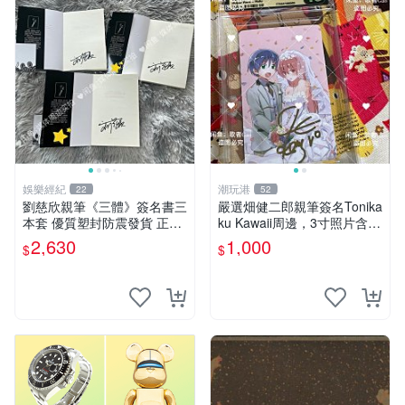
娛樂經紀
潮玩港
22
52
劉慈欣親筆《三體》簽名書三
嚴選畑健二郎親筆簽名Tonika
本套 優質塑封防震發貨 正版
ku Kawaii周邊，3寸照片含原
收藏推薦 三體 經典 科幻小說
裝卡匣。收藏家直供，保真可
2,630
1,000
$
$
靠。 Tonikaku Kawaii 畑健二
郎 親筆簽名周