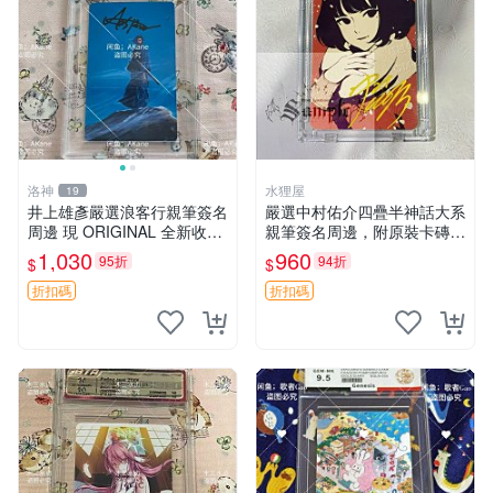
洛神
水狸屋
19
井上雄彥嚴選浪客行親筆簽名
嚴選中村佑介四疊半神話大系
周邊 現 ORIGINAL 全新收藏
親筆簽名周邊，附原裝卡磚
相框附卡磚 尺寸適中 浪客行
亞克力照片 3寸大小 簽名照
1,030
960
95折
94折
$
$
筆 記念照
收藏級 周邊商品
折扣碼
折扣碼