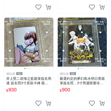
潮玩港
潮玩港
52
52
井上堅二碧海之藍親筆簽名周
嚴選約定的夢幻島水明日香親
邊 簽名照3寸原裝卡磚 親
筆簽名照，3寸周邊限量珍藏
筆、收藏、簽名照
紙質佳 附卡磚 約定的夢幻島
930
900
$
$
筆記本 名人照