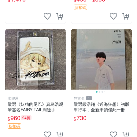
$
$
$
tone、收藏
折扣碼
水狸屋
静古斋
1
嚴選《妖精的尾巴》真島浩親
嚴選嚴浩翔《近海狂想》初版
筆簽名FAIRY TAIL周邊手寫
單行本，全新未讀僅此一冊
限量收藏 尺寸3寸 日本回憶
近海狂想 嚴浩翔 初版單行本
960
730
94折
$
$
版中古 妖精的尾巴 周邊 FAIR
Y_TAIL
折扣碼