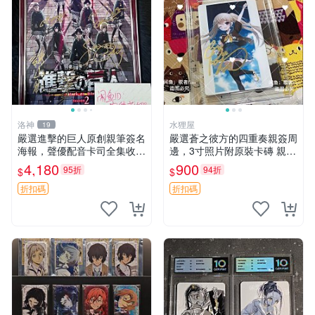
洛神
水狸屋
19
嚴選進擊的巨人原創親筆簽名
嚴選蒼之彼方的四重奏親簽周
海報，聲優配音卡司全集收藏
邊，3寸照片附原裝卡磚 親簽
推薦 艾倫、三笠、阿明、埃
照 收藏級 影印品 杜蕾斯相紙
4,180
900
95折
94折
$
$
爾文巨細靡遺肖像照
質地 限量版 Aokana Four Rh
ythm 藍光紀念照 簽名
折扣碼
折扣碼