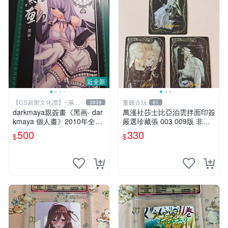
近全新
【CS超聖文化讚】~滿千
董爺古玩
3838
61
元送運
darkmaya親簽畫《黑画- dar
萬漫社莎士比亞泊雲拌面印簽
kmaya 個人畫》2010年全彩
嚴選珍藏張 003 009版 非標
【CS超聖文化讚】
新品收藏限量 泊雲拌面 莎士
500
330
$
$
比亞 印簽