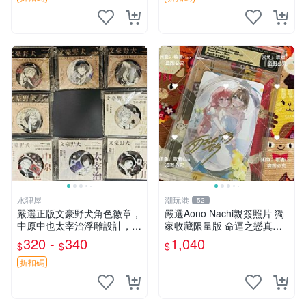
水狸屋
潮玩港
52
嚴選正版文豪野犬角色徽章，
嚴選Aono Nachi親簽照片 獨
中原中也太宰治浮雕設計，5
家收藏限量版 命運之戀真跡
8mm馬口鐵質吧唧徽章，有
簽名 命運之戀 親簽照 愛的告
320 -
340
1,040
$
$
$
原袋可對光確認。國谷正品保
白
障，適合收藏。 中原中也 浮
折扣碼
雕徽章 文豪野犬