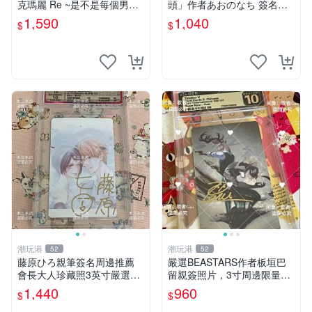
克瑪麗 Re ~是不是每個男人
頭」作者あおのなち 簽名照
都這樣？（附贈快速通關信
片 3寸原裝卡磚 親筆簽名照
1,590
1,040
$
$
封）》附書腰 歐馬克 吳瑪麗
收藏佳品 周邊限定 照片拍賣
繪三采 書新
潮玩港
潮玩港
52
52
藤原ひろ親筆簽名周邊推薦
嚴選BEASTARS作者板垣巴
會長大人珍藏照3英寸嚴選女
留親簽照片，3寸周邊限量收
仆紀念品 面簽收藏 會長大人
藏 BEASTARS 作者 經典 細
1,440
960
$
$
簽名照 女仆照 面簽收藏
節收藏