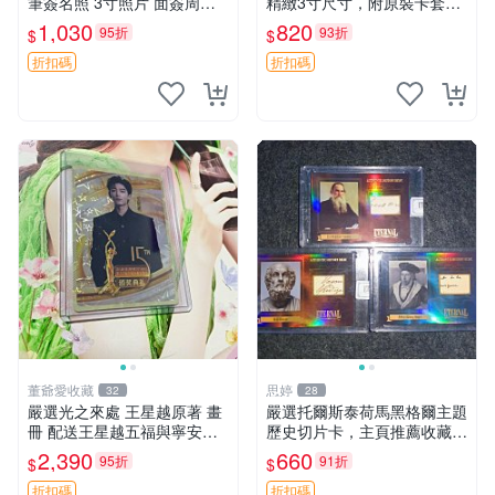
筆簽名照 3寸照片 面簽周邊
精緻3寸尺寸，附原裝卡套。
照片卡磚
收藏級品相，值得珍藏。 薰
1,030
820
95折
93折
$
$
香花 花卉 照片
折扣碼
折扣碼
董爺愛收藏
思婷
32
28
嚴選光之來處 王星越原著 畫
嚴選托爾斯泰荷馬黑格爾主題
冊 配送王星越五福與寧安特
歷史切片卡，主頁推薦收藏更
別卡 超值收藏推薦 光之來處
多親拆好卡 歷史切片卡 托爾
2,390
660
95折
91折
$
$
王星越 插畫 極具收藏價值 寧
斯泰 荷馬 黑格爾
安典藏卡 限量收藏
折扣碼
折扣碼