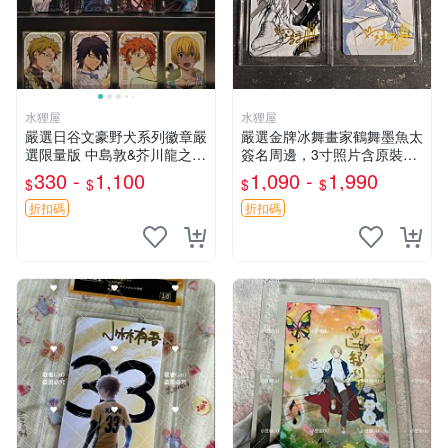
水狸屋
水狸屋
嚴選日谷文豪野犬系列徽章嚴
嚴選金牌冰舞畫家鶴舞墨魚太
選限量版 中島敦&芥川龍之介
簽名周邊，3寸照片含原裝卡
&太宰治&中原中也&國木田獨
磚。收藏自用，面簽確保證
330 -
1,100
1,090 -
1,990
$
$
$
$
步&江戶川亂步&谷崎潤一郎&
實。 冰舞 簽名 周邊
宮澤賢治官方正品 標芥川中
折扣碼
折扣碼
島太宰原