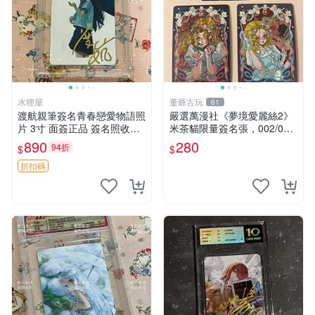
水狸屋
董爺古玩
61
渡航親筆簽名青春戀愛物語照
嚴選萬漫社《夢境愛麗絲2》
片 3寸 面簽正品 簽名照收藏
米茶貓限量簽名張，002/003
推薦 電腦 動畫 原創漫畫
珍藏版，首賣難得機會 夢境
890
280
94折
$
$
愛麗絲 米茶貓 限量簽名
折扣碼