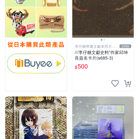
李仔糖舊書文獻老照片名
2088
人收藏館
///李仔糖文獻史料*作家邱坤
良簽名卡片(s685-3)
500
$