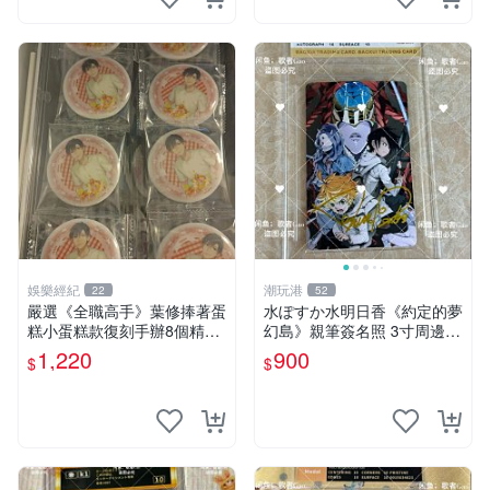
娛樂經紀
潮玩港
22
52
嚴選《全職高手》葉修捧著蛋
水ぽすか水明日香《約定的夢
糕小蛋糕款復刻手辦8個精品
幻島》親筆簽名照 3寸周邊照
收藏 心耀共鳴 葉修 古早蛋糕
片 簽名真跡 約束のネバーラ
1,220
900
$
$
ンド 周邊 照片收藏 水明日香
網路握手會簽名周邊 照片