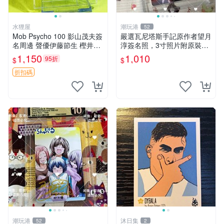
水狸屋
潮玩港
52
Mob Psycho 100 影山茂夫簽
嚴選瓦尼塔斯手記原作者望月
名周邊 聲優伊藤節生 樫井孝
淳簽名照，3寸照片附原裝卡
宏真跡 馴良新隆親筆簽名照
磚。 簽名保真收藏相框裝裱
1,150
1,010
95折
$
$
3寸裝幀原盒 中古珍藏 靈幻
隨行發送 照片 簽名周邊 望月
新隆 Mob Psycho
淳
折扣碼
潮玩港
沐日集
52
2