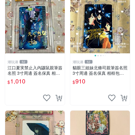
潮玩港
潮玩港
52
52
江口夏実禁止入內鼴鼠親筆簽
貓眼三姐妹北條司親筆簽名照
名照 3寸周邊 簽名保真 相框
3寸周邊 簽名保真 相框包裝
包裝 禁止入內 麵簽 周邊 親
貓眼三姐妹 北條司 周邊 貓眼
1,010
910
$
$
筆簽名 時尚周邊 原裝卡磚
三姐妹 簽名照 包裝相框