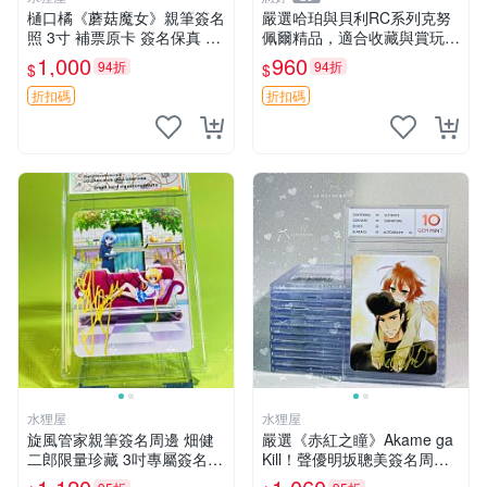
樋口橘《蘑菇魔女》親筆簽名
嚴選哈珀與貝利RC系列克努
照 3寸 補票原卡 簽名保真 收
佩爾精品，適合收藏與賞玩 R
藏推薦 蘑菇魔女 樋口橘 照片
C 玩具 陶瓷
1,000
960
94折
94折
$
$
折扣碼
折扣碼
水狸屋
水狸屋
旋風管家親筆簽名周邊 畑健
嚴選《赤紅之瞳》Akame ga
二郎限量珍藏 3吋專屬簽名照
Kill！聲優明坂聰美簽名周
日本正版中古 正規卡磚附送
邊，3寸帶原裝卡磚 日版中古