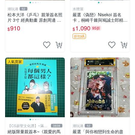
潮玩港
水狸屋
52
松本大洋《乒乓》親筆簽名照
嚴選《偽戀》Nisekoi 簽名
片 3寸 經典動畫 原創周邊 經
卡，桐崎千棘與鳩誠士郎精美
典動漫 周邊收藏 照片卡磚
周邊，3寸日版中古帶原裝卡
910
1,090
95折
$
$
磚，國內直郵 偽戀 Nisekoi
簽名卡 桐崎千棘
折扣碼
人氣賣家
【CS超聖文化讚】~滿千
潮玩港
3838
52
元送運
絕版限量親簽本~《親愛的馬
嚴選「與你相戀到生命的盡