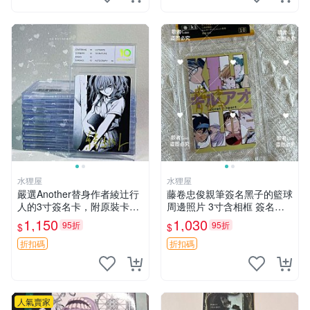
水狸屋
水狸屋
嚴選Another替身作者綾辻行
藤卷忠俊親筆簽名黑子的籃球
人的3寸簽名卡，附原裝卡
周邊照片 3寸含相框 簽名照
磚。國內直郵快速到貨。 An
簽名真跡 黑籃周邊
1,150
1,030
95折
95折
$
$
other 替身 綾辻行人 簽名卡
周邊
折扣碼
折扣碼
人氣賣家