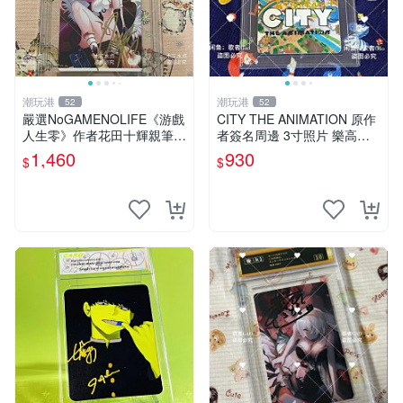
潮玩港
潮玩港
52
52
嚴選NoGAMENOLIFE《游戲
CITY THE ANIMATION 原作
人生零》作者花田十輝親筆簽
者簽名周邊 3寸照片 樂高卡
名照片，3英寸真品收藏。簽
磚 自製限量版 nichijou city th
1,460
930
$
$
名經典角色周邊推薦收藏。
e animation 簽名照 卡
游戲人生零 花田十輝 簽名照