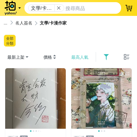
文學/卡漫
登
作家
名人簽名
文學/卡漫作家
全部
分類
最新上架
價格
最高人氣