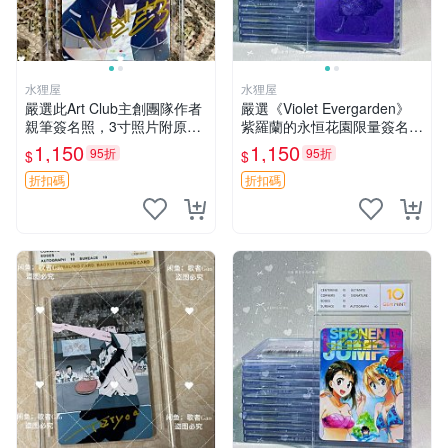
水狸屋
水狸屋
嚴選此Art Club主創團隊作者
嚴選《Violet Evergarden》
親筆簽名照，3寸照片附原裝
紫羅蘭的永恒花園限量簽名
卡磚。收藏級面簽照，適合藝
卡，3寸帶原裝卡磚 日本中古
1,150
1,150
95折
95折
$
$
術愛好者收藏與展示。 3寸
收藏推薦 薇爾莉特 曜佳奈 筆
簽名 照片
記本
折扣碼
折扣碼