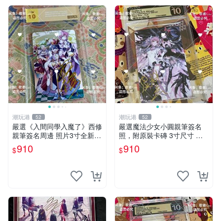
潮玩港
潮玩港
52
52
嚴選《入間同學入魔了》西修
嚴選魔法少女小圓親筆簽名
親筆簽名周邊 照片3寸全新含
照，附原裝卡磚 3寸尺寸 親
卡磚 收藏推薦 鏡像照片 周邊
簽紀念品 小圓周邊 畫集 監督
910
910
$
$
收藏
親筆