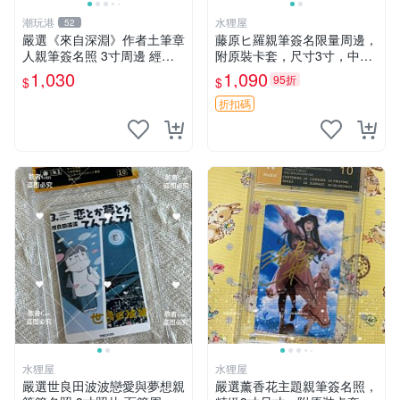
潮玩港
水狸屋
52
嚴選《來自深淵》作者土筆章
藤原ヒ羅親筆簽名限量周邊，
人親筆簽名照 3寸周邊 經典
附原裝卡套，尺寸3寸，中古
卡磚 相片拍賣 深淵 Made in
輕瑕 會長大人 親筆 簽名 周
1,030
1,090
95折
$
$
Abyss 土筆章人 照片
邊 卡套 3寸 中古初瑕
折扣碼
水狸屋
水狸屋
嚴選世良田波波戀愛與夢想親
嚴選薰香花主題親筆簽名照，