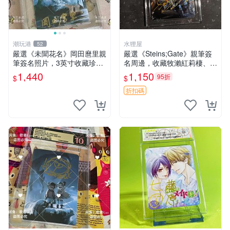
潮玩港
水狸屋
52
嚴選《未聞花名》岡田麿里親
嚴選《Steins;Gate》親筆簽
筆簽名照片，3英寸收藏珍品
名周邊，收藏牧瀨紅莉棲、椎
未知的花名、親筆、簽名周邊
名真由理、菲利斯喵喵人氣卡
1,440
1,150
95折
$
$
牌 簽字照片 牧瀨紅莉棲 椎名
真由理
折扣碼