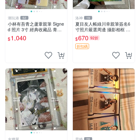
潮玩港
洛神
52
19
小林有吾青之蘆葦親筆 Signe
夏目友人帳綠川幸親筆簽名6
d 照片 3寸 經典收藏品 青之
寸照片嚴選周邊 攝影相框 網
蘆葦限量版 周邊 相框裝裱 青
路認證 夏目友人帳收藏 簽名
1,040
670
92折
$
$
之蘆葦 簽名照 小林有吾
照 6寸
折扣碼
水狸屋
思婷
28